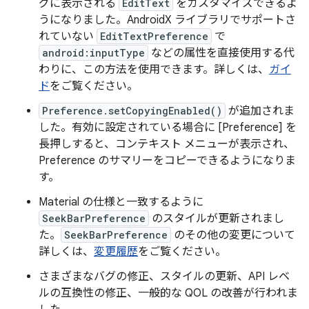
グに表示される
EditText
をカスタマイズできるよ
うになりました。AndroidX ライブラリでサポートさ
れていない
EditTextPreference
で
android:inputType
などの属性を直接使用する代
わりに、この方法を使用できます。詳しくは、
ガイ
ド
をご覧ください。
Preference.setCopyingEnabled()
が追加されま
した。有効に設定されている場合に [Preference] を
長押しすると、コンテキスト メニューが表示され、
Preference のサマリーをコピーできるようになりま
す。
Material の仕様と一致するように
SeekBarPreference
のスタイルが更新されまし
た。
SeekBarPreference
のその他の変更について
詳しくは、
変更履歴
をご覧ください。
さまざまなバグの修正、スタイルの更新、API レベ
ルの互換性の修正、一般的な QOL の改善が行われま