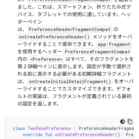
ました。これは、スマートフォン、折りたたみ式デ
バイス、タブレットでの使用に適しています。ヘッ
ダーペイン
は、
PreferenceHeaderFragmentCompat
の
onCreatePreferenceHeader()
メソッドをオーバ
ーライドすることで提供できます。
app:fragment
を使用するヘッダー
PreferenceFragmentCompat
内の
<Preference>
はすべて、そのフラグメントを
第 2 詳細ペインに表示します。設定が手動で選択さ
れる前に表示する必要がある初期詳細フラグメント
は、
onCreateInitialDetailFragment()
をオーバ
ーライドすることでカスタマイズできます。デフォ
ルトの実装は、フラグメントが定義されている最初
の設定を返します。
class
TwoPanePreference
:
PreferenceHeaderFragmen
override
fun
onCreatePreferenceHeader
():
Prefe