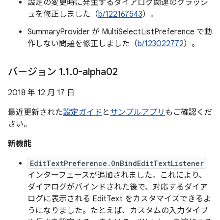
設定の変更時に発生するダイアログ関連のクラッシ
ュを修正しました（
b/122167543
）。
SummaryProvider が MultiSelectListPreference で動
作しない問題を修正しました（
b/123022772
）。
バージョン 1
.
1
.
0-alpha02
2018 年 12 月 17 日
最近更新された
設定ガイド
と
サンプルアプリ
もご確認くだ
さい。
新機能
EditTextPreference.OnBindEditTextListener
インターフェースが追加されました。これにより、
ダイアログがバインドされた後で、対応するダイア
ログに表示される EditText をカスタマイズできるよ
うになりました。たとえば、カスタムの入力タイプ