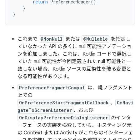
return
PreferenceHeader
()
}
}
これまで
@NonNull
または
@Nullable
を指定し
ていなかった API の多くに null 可能性アノテーショ
ンを追加しました。これは、Kotlin コードで選択し
ていた null 可能性が今回定義された null 可能性と一
致しない場合、Kotlin ソースの互換性を破る変更と
なる可能性があります。
PreferenceFragmentCompat
は、親フラグメント
上での
OnPreferenceStartFragmentCallback
、
OnNavi
gateToScreenListener
、および
OnDisplayPreferenceDialogListener
のインタ
ーフェースの実装を検索してから、ホスティング元
の Context または Activity がこれらのインターフェ