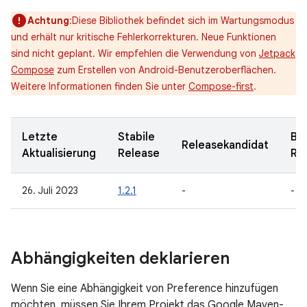
Achtung
:Diese Bibliothek befindet sich im Wartungsmodus
und erhält nur kritische Fehlerkorrekturen. Neue Funktionen
sind nicht geplant. Wir empfehlen die Verwendung von
Jetpack
Compose
zum Erstellen von Android-Benutzeroberflächen.
Weitere Informationen finden Sie unter
Compose-first
.
Letzte
Stabile
Be
Releasekandidat
Aktualisierung
Release
Re
26. Juli 2023
1.2.1
-
-
Abhängigkeiten deklarieren
Wenn Sie eine Abhängigkeit von Preference hinzufügen
möchten, müssen Sie Ihrem Projekt das Google Maven-