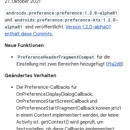
27. Oktober 2021
androidx.preference:preference:1.2.0-alpha01
und
androidx.preference:preference-ktx:1.2.0-
alpha01
sind veröffentlicht.
Version 1.2.0-alpha01
enthält diese Commits.
Neue Funktionen
PreferenceHeaderFragmentCompat
für die
Einstellung mit zwei Bereichen hinzugefügt (
I9a2d8
)
Geändertes Verhalten
Die Preference-Callbacks für
OnPreferenceDisplayDialogCallback,
OnPreferenceStartScreenCallback und
OnPreferenceStartFragmentCallback können jetzt
in einem Context implementiert werden, der keine
Activity ist. getContext() wird geprüft, um
festzustellen, ob diese Callbacks implementiert