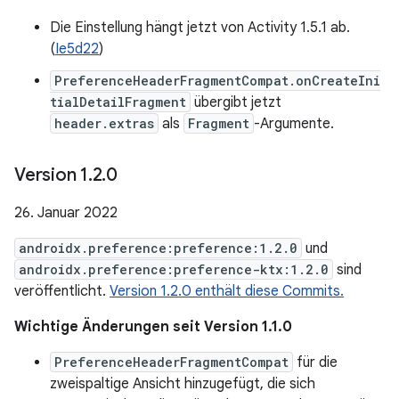
Die Einstellung hängt jetzt von Activity 1.5.1 ab.
(
Ie5d22
)
PreferenceHeaderFragmentCompat.onCreateIni
tialDetailFragment
übergibt jetzt
header.extras
als
Fragment
-Argumente.
Version 1
.
2
.
0
26. Januar 2022
androidx.preference:preference:1.2.0
und
androidx.preference:preference-ktx:1.2.0
sind
veröffentlicht.
Version 1.2.0 enthält diese Commits.
Wichtige Änderungen seit Version 1.1.0
PreferenceHeaderFragmentCompat
für die
zweispaltige Ansicht hinzugefügt, die sich