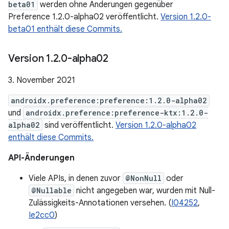
beta01
werden ohne Änderungen gegenüber
Preference 1.2.0-alpha02 veröffentlicht.
Version 1.2.0-
beta01 enthält diese Commits.
Version 1
.
2
.
0-alpha02
3. November 2021
androidx.preference:preference:1.2.0-alpha02
und
androidx.preference:preference-ktx:1.2.0-
alpha02
sind veröffentlicht.
Version 1.2.0-alpha02
enthält diese Commits.
API-Änderungen
Viele APIs, in denen zuvor
@NonNull
oder
@Nullable
nicht angegeben war, wurden mit Null-
Zulässigkeits-Annotationen versehen. (
I04252
,
Ie2cc0
)