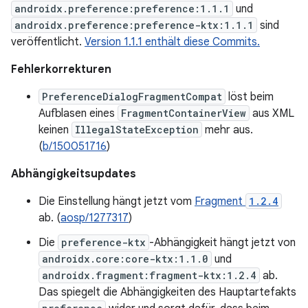
androidx.preference:preference:1.1.1
und
androidx.preference:preference-ktx:1.1.1
sind
veröffentlicht.
Version 1.1.1 enthält diese Commits.
Fehlerkorrekturen
PreferenceDialogFragmentCompat
löst beim
Aufblasen eines
FragmentContainerView
aus XML
keinen
IllegalStateException
mehr aus.
(
b/150051716
)
Abhängigkeitsupdates
Die Einstellung hängt jetzt vom
Fragment
1.2.4
ab. (
aosp/1277317
)
Die
preference-ktx
-Abhängigkeit hängt jetzt von
androidx.core:core-ktx:1.1.0
und
androidx.fragment:fragment-ktx:1.2.4
ab.
Das spiegelt die Abhängigkeiten des Hauptartefakts