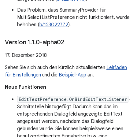
Das Problem, dass SummaryProvider für
MultiSelectListPreference nicht funktioniert, wurde
behoben (
b/123022772
).
Version 1
.
1
.
0-alpha02
17. Dezember 2018
Sehen Sie sich auch den kürzlich aktualisierten
Leitfaden
für Einstellungen
und die
Beispiel-App
an.
Neue Funktionen
EditTextPreference.OnBindEditTextListener
-
Schnittstelle hinzugefügt Dadurch kann das im
entsprechenden Dialogfeld angezeigte EditText
angepasst werden, nachdem das Dialogfeld
gebunden wurde. Sie können beispielsweise einen
benutzerdefinierten Eingabetyp bzw. eine