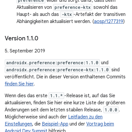
preference
wider und sorgt dafür, dass beim
Aktualisieren von
preference-ktx
sowohl das
Haupt- als auch das
-ktx
-Artefakt der transitiven
Abhängigkeiten aktualisiert werden. (
aosp/1277319
)
Version 1
.
1
.
0
5. September 2019
androidx.preference:preference:1.1.0
und
androidx.preference:preference-ktx:1.1.0
sind
veröffentlicht. Die in dieser Version enthaltenen Commits
finden Sie hier
.
Wenn dies das erste
1.1.*
-Release ist, auf das Sie
aktualisieren, finden Sie hier eine kurze Liste der größeren
Änderungen seit dem letzten stabilen Release,
1.0.0
.
Möglicherweise sind auch der
Leitfaden zu den
Einstellungen
, die
Beispiel-App
und der
Vortrag beim
Android Dev Summit
hilfreich.