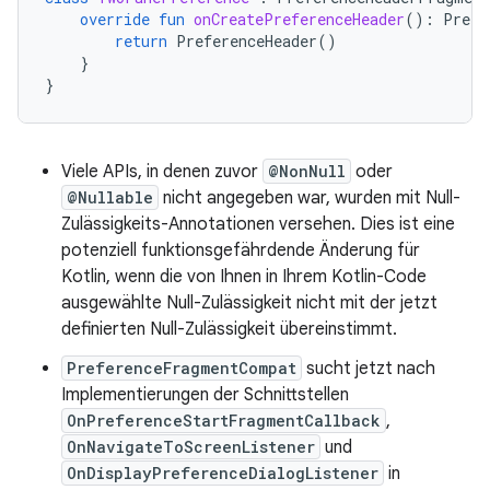
override
fun
onCreatePreferenceHeader
():
Prefe
return
PreferenceHeader
()
}
}
Viele APIs, in denen zuvor
@NonNull
oder
@Nullable
nicht angegeben war, wurden mit Null-
Zulässigkeits-Annotationen versehen. Dies ist eine
potenziell funktionsgefährdende Änderung für
Kotlin, wenn die von Ihnen in Ihrem Kotlin-Code
ausgewählte Null-Zulässigkeit nicht mit der jetzt
definierten Null-Zulässigkeit übereinstimmt.
PreferenceFragmentCompat
sucht jetzt nach
Implementierungen der Schnittstellen
OnPreferenceStartFragmentCallback
,
OnNavigateToScreenListener
und
OnDisplayPreferenceDialogListener
in