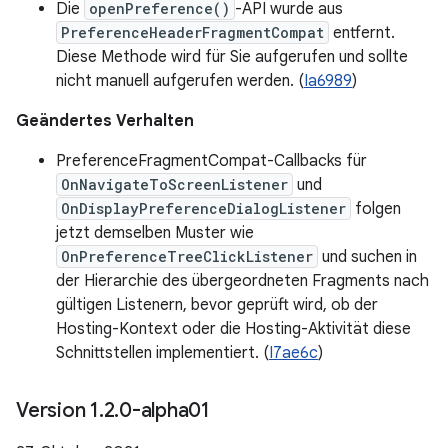
Die
openPreference()
-API wurde aus
PreferenceHeaderFragmentCompat
entfernt.
Diese Methode wird für Sie aufgerufen und sollte
nicht manuell aufgerufen werden. (
Ia6989
)
Geändertes Verhalten
PreferenceFragmentCompat-Callbacks für
OnNavigateToScreenListener
und
OnDisplayPreferenceDialogListener
folgen
jetzt demselben Muster wie
OnPreferenceTreeClickListener
und suchen in
der Hierarchie des übergeordneten Fragments nach
gültigen Listenern, bevor geprüft wird, ob der
Hosting-Kontext oder die Hosting-Aktivität diese
Schnittstellen implementiert. (
I7ae6c
)
Version 1
.
2
.
0-alpha01