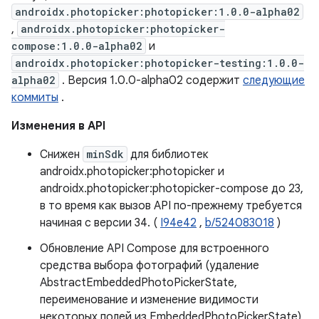
androidx.photopicker:photopicker:1.0.0-alpha02
,
androidx.photopicker:photopicker-
compose:1.0.0-alpha02
и
androidx.photopicker:photopicker-testing:1.0.0-
alpha02
. Версия 1.0.0-alpha02 содержит
следующие
коммиты
.
Изменения в API
Снижен
minSdk
для библиотек
androidx.photopicker:photopicker и
androidx.photopicker:photopicker-compose до 23,
в то время как вызов API по-прежнему требуется
начиная с версии 34. (
I94e42
,
b/524083018
)
Обновление API Compose для встроенного
средства выбора фотографий (удаление
AbstractEmbeddedPhotoPickerState,
переименование и изменение видимости
некоторых полей из EmbeddedPhotoPickerState)