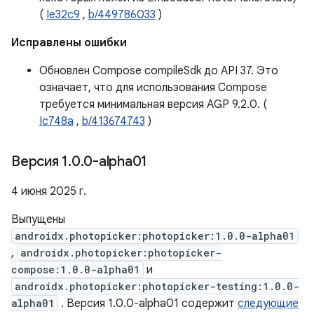
(
Ie32c9
,
b/449786033
)
Исправлены ошибки
Обновлен Compose compileSdk до API 37. Это
означает, что для использования Compose
требуется минимальная версия AGP 9.2.0. (
Ic748a
,
b/413674743
)
Версия 1
.
0
.
0-alpha01
4 июня 2025 г.
Выпущены
androidx.photopicker:photopicker:1.0.0-alpha01
,
androidx.photopicker:photopicker-
compose:1.0.0-alpha01
и
androidx.photopicker:photopicker-testing:1.0.0-
alpha01
. Версия 1.0.0-alpha01 содержит
следующие