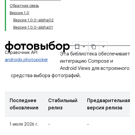
Обратная связь
Версия 1.0
Версия 1.0.0-alpha02
Версия 1.0.0-alpha01
фотовыбор
Справочник API
Эта библиотека обеспечивает
androidx.photopicker
интеграцию Compose и
Android Views для встроенного
средства выбора фотографий.
Последнее
Стабильный
Предварительная
обновление
релиз
версия релиза
1 июля 2026 г.
-
-