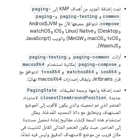
تمت إضافة المزيد من أهداف KMP إلى
paging-
common
و
paging-testing
و
paging-
compose
. تتوافق جميعها الآن مع JVM(Android
وDesktop) وNative (Linux وiOS وwatchOS
وtvOS وmacOS وMinGW) والويب (JavaScript
وWasmJS).
أزالت
paging-common
و
paging-testing
و
paging-compose
إمكانية استخدام
macosX64
و
iosX64
و
watchosX64
و
tvosX64
لتتوافق مع
قرار Jetbrains بإيقاف إصدارات macosX64 نهائيًا.
تمت إضافة واجهة برمجة تطبيقات
PagingState
جديدة
closestItemAroundPosition
لاسترداد
العنصر الذي تم تحميله والذي يكون الأقرب إلى الموضع
المستهدَف ويتطابق مع دالة التحديد المُدخَلة. يمكن
استخدام هذه السمة لإنشاء مفاتيح إعادة تحميل مستندة
إلى العناصر، حيث يكون العنصر المثالي القابل للتثبيت في
مكان قريب من موضع الاستهداف الدقيق وليس فيه تمامًا.