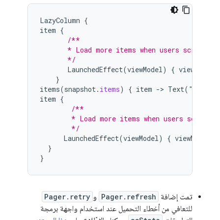
LazyColumn
{
item
{
/**
       * Load more items when users scroll ne
       */
LaunchedEffect
(
viewModel
)
{
viewModel
.
}
items
(
snapshot
.
items
)
{
item
-
>
Text
(
"Item: 
item
{
/**
        * Load more items when users scroll n
        */
LaunchedEffect
(
viewModel
)
{
viewModel
.
a
}
}
تمت إضافة
Pager.refresh
و
Pager.retry
للتعافي من أخطاء التحميل عند استخدام واجهة برمجة