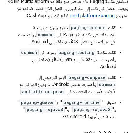
تتضمّن مكتبة Paging الآن عناصر متوافقة مع Kotlin Multiplatform،
ويعود الفضل في ذلك إلى حدّ كبير إلى العمل الذي تمّت إضافته من
مشروع
multiplatform-paging
التابع لتطبيق CashApp.
نقلت
paging-common
جميع واجهات برمجة
التطبيقات في مكتبة Paging 3 إلى
common
، وأصبحت
الآن متوافقة مع jvm وiOS بالإضافة إلى Android.
نقلت مكتبة
paging-testing
رمزها إلى
common
وأصبحت متوافقة الآن مع jvm وiOS بالإضافة إلى
Android.
نقلت
paging-compose
الرمز البرمجي إلى
common
وأصدرت عنصر Android، ما يتيح التوافق مع
الأنظمة الأساسية المتعددة في
androidx.compose
.
ستبقى "
paging-runtime
" و"
paging-guava
"
و"
paging-rxjava2
" و"
paging-rxjava3
"
متاحة على أجهزة Android فقط.