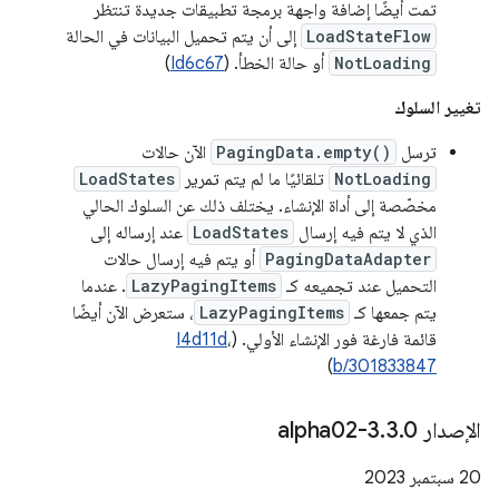
تمت أيضًا إضافة واجهة برمجة تطبيقات جديدة تنتظر
LoadStateFlow
إلى أن يتم تحميل البيانات في الحالة
NotLoading
أو حالة الخطأ. (
Id6c67
)
تغيير السلوك
ترسل
PagingData.empty()
الآن حالات
NotLoading
تلقائيًا ما لم يتم تمرير
LoadStates
مخصّصة إلى أداة الإنشاء. يختلف ذلك عن السلوك الحالي
الذي لا يتم فيه إرسال
LoadStates
عند إرساله إلى
PagingDataAdapter
أو يتم فيه إرسال حالات
التحميل عند تجميعه كـ
LazyPagingItems
. عندما
يتم جمعها كـ
LazyPagingItems
، ستعرض الآن أيضًا
قائمة فارغة فور الإنشاء الأولي. (
،
I4d11d
)
b/301833847
الإصدار 3
0-alpha02
.
3
.
‫20 سبتمبر 2023