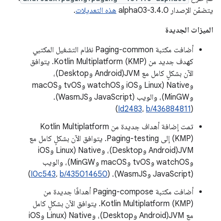
يتضمّن الإصدار 3.4.0-alpha03
هذه التعديلات
.
الميزات الجديدة
أضافت مكتبة Paging-common نظام التشغيل المكتبي
كهدف جديد من Kotlin Multiplatform (KMP). يتوافق
الآن بشكلٍ كامل مع JVM(Android وDesktop)،
وNative (Linux وiOS وwatchOS وtvOS وmacOS
وMinGW)، والويب (JavaScript وWasmJS).
)
Id2483
،
b/436884811
(
تمت إضافة أهداف جديدة من Kotlin Multiplatform
(KMP) إلى Paging-testing. يتوافق الآن بشكلٍ كامل مع
JVM(Android وDesktop)، وNative (Linux وiOS
وwatchOS وtvOS وmacOS وMinGW)، والويب
(JavaScript وWasmJS). (
b/435014650
،
I0c543
)
أضافت مكتبة Paging-compose أهدافًا جديدة من
Kotlin Multiplatform (KMP). يتوافق الآن بشكلٍ كامل
مع JVM(Android وDesktop)، وNative (Linux وiOS