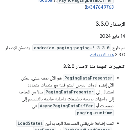
I8c65a
،
. (
AsyncPagingDataDiffer
)
b/347649763
الإصدار 3
0
.
3
.
‫14 مايو 2024
تم طرح
androidx.paging:paging-*:3.3.0
. يتضمّن الإصدار
3.3.0
هذه التعديلات
.
التغييرات المهمة منذ الإصدار 3.2.0
PagingDataPresenter
هو الآن صف علني. يمكن
الآن إنشاء أدوات العرض المتوافقة مع منصات متعددة
استنادًا إلى
PagingDataPresenter
بدلاً من الحاجة
إلى واجهات برمجة تطبيقات داخلية خاصة بالتقسيم إلى
صفحات أو
AsyncPagingDataDiffer
في
.
paging-runtime
تمت إضافة طريقتَي المساعدة الجديدتَين
LoadStates