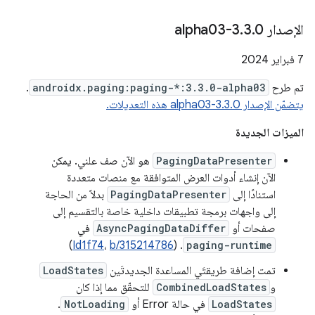
الإصدار 3
0-alpha03
.
3
.
‫7 فبراير 2024
تم طرح
androidx.paging:paging-*:3.3.0-alpha03
.
يتضمّن الإصدار 3.3.0-alpha03 هذه التعديلات.
الميزات الجديدة
PagingDataPresenter
هو الآن صف علني. يمكن
الآن إنشاء أدوات العرض المتوافقة مع منصات متعددة
استنادًا إلى
PagingDataPresenter
بدلاً من الحاجة
إلى واجهات برمجة تطبيقات داخلية خاصة بالتقسيم إلى
صفحات أو
AsyncPagingDataDiffer
في
)
Id1f74
،
b/315214786
. (
paging-runtime
تمت إضافة طريقتَي المساعدة الجديدتَين
LoadStates
و
CombinedLoadStates
للتحقّق مما إذا كان
LoadStates
في حالة Error أو
NotLoading
.