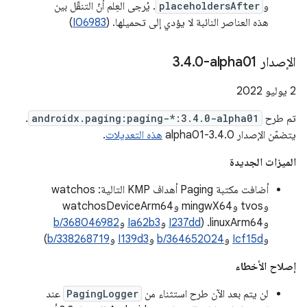
و
placeholdersAfter
. يُرجى العِلم أنّ التنقّل بين
هذه العناصر النائبة لا يؤدي إلى تحميلها. (
I06983
)
الإصدار ‎3
0-alpha01
.
4
.
‫2 يوليو 2022
تم طرح
androidx.paging:paging-*:3.4.0-alpha01
.
يتضمّن الإصدار 3.4.0-alpha01
هذه التعديلات
.
الميزات الجديدة
أضافت مكتبة Paging أهداف KMP التالية: watchos
وtvos وmingwX64 وwatchosDeviceArm64
وlinuxArm64. (
I237dd
و
Ia62b3
و
b/368046982
و
Icf15d
و
b/364652024
و
I139d3
و
b/338268719
)
إصلاح الأخطاء
لن يتم بعد الآن طرح استثناء من
PagingLogger
عند