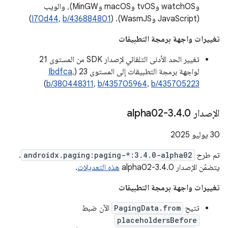
وwatchOS وtvOS وmacOS وMinGW)، والويب
(JavaScript وWasmJS). (
b/436884801
،
I70d44
)
تغييرات واجهة برمجة التطبيقات
تغيير الحد الأدنى التلقائي لإصدار SDK من المستوى 21
لواجهة برمجة التطبيقات إلى المستوى 23 (
،
Ibdfca
)
b/380448311
،
b/435705964
،
b/435705223
الإصدار 3
0-alpha02
.
4
.
‫30 يوليو 2025
تم طرح
androidx.paging:paging-*:3.4.0-alpha02
.
يتضمّن الإصدار 3.4.0-alpha02
هذه التعديلات
.
تغييرات واجهة برمجة التطبيقات
تتيح
PagingData.from
الآن ضبط
placeholdersBefore