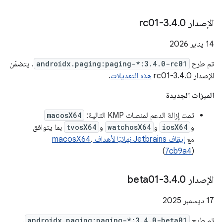
الإصدار 3
0-rc01
.
4
.
‫14 يناير 2026
تم طرح
androidx.paging:paging-*:3.4.0-rc01
. يتضمّن
الإصدار 3.4.0-rc01
هذه التعديلات
.
الميزات الجديدة
تمت إزالة الدعم لمنصات KMP التالية:
macosX64
و
iosX64
و
watchosX64
و
tvosX64
بما يتوافق
مع
إيقاف Jetbrains نهائيًا لأهداف macosX64
.
(
7cb9a4
)
الإصدار 3
0-beta01
.
4
.
‫17 ديسمبر 2025
تم طرح
androidx.paging:paging-*:3.4.0-beta01
.