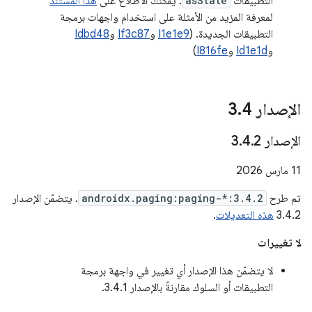
التطبيقات
asState
. يمكنك الاطّلاع على
هذا المستند
لمعرفة المزيد من الأمثلة على استخدام واجهات برمجة
التطبيقات الجديدة. (
I1e1e9
و
If3c87
و
Idbd48
و
Id1e1d
و
I816fe
)
الإصدار 3
4
.
الإصدار 3
2
.
4
.
‫11 مارس 2026
تم طرح
androidx.paging:paging-*:3.4.2
. يتضمّن الإصدار
3.4.2
هذه التعديلات
.
لا تغييرات
لا يتضمّن هذا الإصدار أي تغيير في واجهة برمجة
التطبيقات أو السلوك مقارنةً بالإصدار 3.4.1.