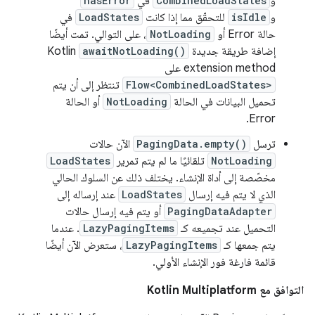
و
CombinedLoadStates
في
hasError
و
isIdle
للتحقّق مما إذا كانت
LoadStates
في
حالة Error أو
NotLoading
، على التوالي. تمت أيضًا
إضافة طريقة جديدة
awaitNotLoading()
Kotlin
extension method على
Flow<CombinedLoadStates>
تنتظر إلى أن يتم
تحميل البيانات في الحالة
NotLoading
أو الحالة
Error.
ترسل
PagingData.empty()
الآن حالات
NotLoading
تلقائيًا ما لم يتم تمرير
LoadStates
مخصّصة إلى أداة الإنشاء. يختلف ذلك عن السلوك الحالي
الذي لا يتم فيه إرسال
LoadStates
عند إرساله إلى
PagingDataAdapter
أو يتم فيه إرسال حالات
التحميل عند تجميعه كـ
LazyPagingItems
. عندما
يتم جمعها كـ
LazyPagingItems
، ستعرض الآن أيضًا
قائمة فارغة فور الإنشاء الأولي.
التوافق مع Kotlin Multiplatform