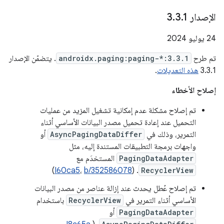
الإصدار 3
1
.
3
.
‫24 يوليو 2024
تم طرح
androidx.paging:paging-*:3.3.1
. يتضمّن الإصدار
3.3.1
هذه التعديلات
.
إصلاح الأخطاء
تم إصلاح مشكلة عدم إمكانية تشغيل المزيد من عمليات
التحميل عند إعادة تحميل مصدر البيانات الأساسي أثناء
التمرير، وذلك في
AsyncPagingDataDiffer
أو
واجهات برمجة التطبيقات المستندة إليه، مثل
PagingDataAdapter
المستخدَم مع
)
I60ca5
،
b/352586078
. (
RecyclerView
تم إصلاح عُطل يحدث عند إزالة عناصر من مصدر البيانات
الأساسي أثناء التمرير في
RecyclerView
باستخدام
PagingDataAdapter
أو