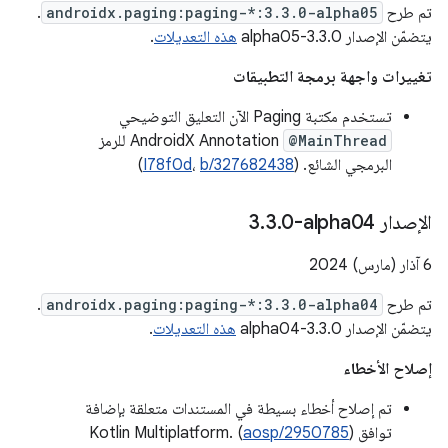
تم طرح
androidx.paging:paging-*:3.3.0-alpha05
.
يتضمّن الإصدار 3.3.0-alpha05
هذه التعديلات
.
تغييرات واجهة برمجة التطبيقات
تستخدم مكتبة Paging الآن التعليق التوضيحي
@MainThread
AndroidX Annotation للرمز
البرمجي الشائع. (
b/327682438
،
I78f0d
)
الإصدار ‎3
0-alpha04
.
3
.
‫6 آذار (مارس) 2024
تم طرح
androidx.paging:paging-*:3.3.0-alpha04
.
يتضمّن الإصدار 3.3.0-alpha04
هذه التعديلات
.
إصلاح الأخطاء
تم إصلاح أخطاء بسيطة في المستندات متعلقة بإضافة
توافق Kotlin Multiplatform. (
)
aosp/2950785