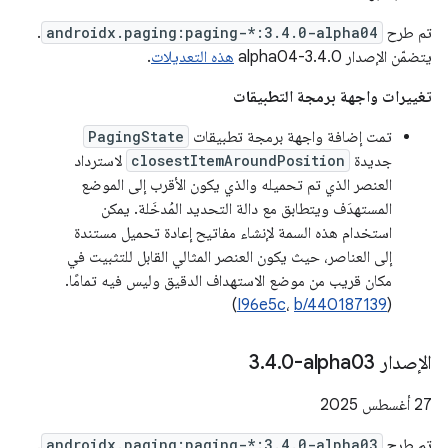
تم طرح
androidx.paging:paging-*:3.4.0-alpha04
.
يتضمّن الإصدار 3.4.0-alpha04
هذه التعديلات
.
تغييرات واجهة برمجة التطبيقات
تمت إضافة واجهة برمجة تطبيقات
PagingState
جديدة
closestItemAroundPosition
لاسترداد
العنصر الذي تم تحميله والذي يكون الأقرب إلى الموضع
المستهدَف ويتطابق مع دالة التحديد المُدخَلة. يمكن
استخدام هذه السمة لإنشاء مفاتيح إعادة تحميل مستندة
إلى العناصر، حيث يكون العنصر المثالي القابل للتثبيت في
مكان قريب من موضع الاستهداف الدقيق وليس فيه تمامًا.
)
I96e5c
،
b/440187139
(
الإصدار ‎3
0-alpha03
.
4
.
‫27 أغسطس 2025
تم طرح
androidx.paging:paging-*:3.4.0-alpha03
.