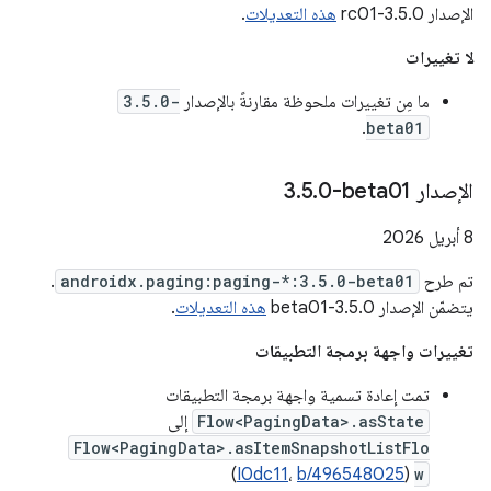
الإصدار 3.5.0-rc01
هذه التعديلات
.
لا تغييرات
ما مِن تغييرات ملحوظة مقارنةً بالإصدار
3.5.0-
.
beta01
الإصدار ‎3
0-beta01
.
5
.
‫8 أبريل 2026
تم طرح
androidx.paging:paging-*:3.5.0-beta01
.
يتضمّن الإصدار 3.5.0-beta01
هذه التعديلات
.
تغييرات واجهة برمجة التطبيقات
تمت إعادة تسمية واجهة برمجة التطبيقات
Flow<PagingData>.asState
إلى
Flow<PagingData>.asItemSnapshotListFlo
)
I0dc11
،
b/496548025
(
w