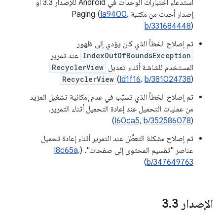
استدعاء اختبارات الوحدات في Android للإصدار 3.3 أو
إصدار أحدث من مكتبة Paging (
،
Ia9400
b/331684448
)
تم إصلاح الخطأ الذي كان يؤدي إلى ظهور
IndexOutOfBoundsException
عند تمرير
المستخدم للشاشة أثناء تعديل
RecyclerView
RecyclerView
)
Id1f16
،
b/381024738
(
تم إصلاح الخطأ الذي تسبّب في عدم إمكانية تشغيل المزيد
من عمليات التحميل عند إعادة التحميل أثناء التمرير.
)
I60ca5
،
b/352586078
(
تم إصلاح مشكلة التعطُّل عند التمرير أثناء إعادة تحميل
عناصر "تقسيم المحتوى إلى صفحات". (
،
I8c65a
)
b/347649763
الإصدار 3
3
.