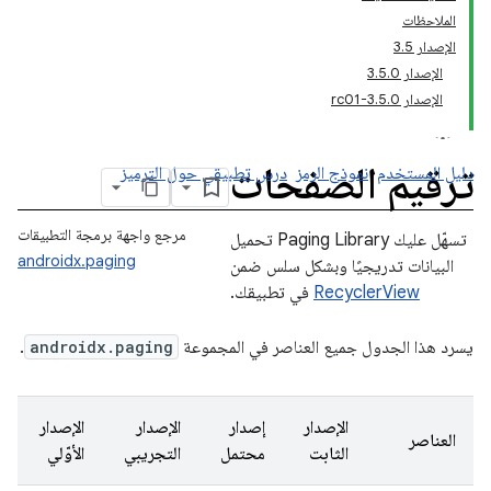
الملاحظات
الإصدار 3.5
الإصدار 3.5.0
الإصدار 3.5.0-rc01
ترقيم الصفحات
دليل المستخدم
نموذج الرمز
درس تطبيقي حول الترميز
مرجع واجهة برمجة التطبيقات
تسهّل عليك Paging Library تحميل
androidx.paging
البيانات تدريجيًا وبشكل سلس ضمن
RecyclerView
في تطبيقك.
يسرد هذا الجدول جميع العناصر في المجموعة
androidx.paging
.
الإصدار
إصدار
الإصدار
الإصدار
العناصر
الثابت
محتمل
التجريبي
الأوّلي