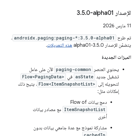
الإصدار ‎3
0-alpha01
.
5
.
‫11 مارس 2026
تم طرح
androidx.paging:paging-*:3.5.0-alpha01
.
يتضمّن الإصدار 3.5.0-alpha01
هذه التعديلات
.
الميزات الجديدة
يحتوي العنصر
paging-common
الآن على عامل
تشغيل جديد
asState
في
Flow<PagingData>
لتحويله إلى
Flow<ItemSnapshotList>
. يتيح ذلك
إمكانات مثل:
دمج بيانات Flow of
ItemSnapshotList
مع مصادر بيانات
أخرى
مشاركة نموذج مع عدة جامعي بيانات بدون
cachedIn