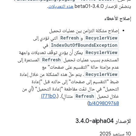
يتضمّن الإصدار 3.4.0-beta01
هذه التعديلات
.
إصلاح الأخطاء
إصلاح مشكلة التزامن بين عمليات تحميل
RecyclerView
و
Refresh
التي تؤدي إلى
IndexOutOfBoundsException
في
RecyclerView
يمكن أن يؤدي توقّف تعديلات واجهة
المستخدم بسبب عمليات تحميل
Refresh
المستمرة إلى
عدم مزامنة حالة "التقسيم على صفحات" مع
RecyclerView
. يتم حلّ هذه المشكلة من خلال إعادة
ضبط "التقسيم إلى صفحات" إلى حالته قبل "إعادة
التحميل" في حال تمّت مقاطعة "إعادة التحميل" (أي من
خلال تحميل
Refresh
متتالٍ). (
،
I771b0
)
b/409809768
الإصدار ‎3
0-alpha04
.
4
.
‫10 سبتمبر 2025