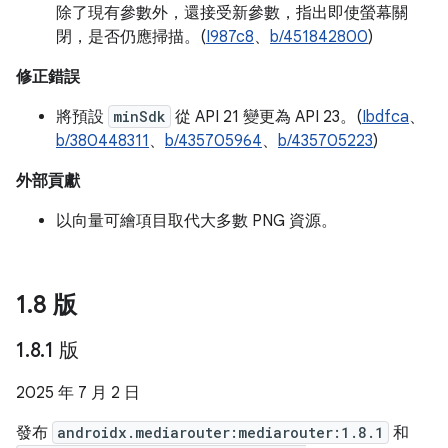
除了現有參數外，還接受新參數，指出即使螢幕關
閉，是否仍應掃描。(
I987c8
、
b/451842800
)
修正錯誤
將預設
minSdk
從 API 21 變更為 API 23。(
Ibdfca
、
b/380448311
、
b/435705964
、
b/435705223
)
外部貢獻
以向量可繪項目取代大多數 PNG 資源。
1
.
8 版
1
.
8
.
1 版
2025 年 7 月 2 日
發布
androidx.mediarouter:mediarouter:1.8.1
和