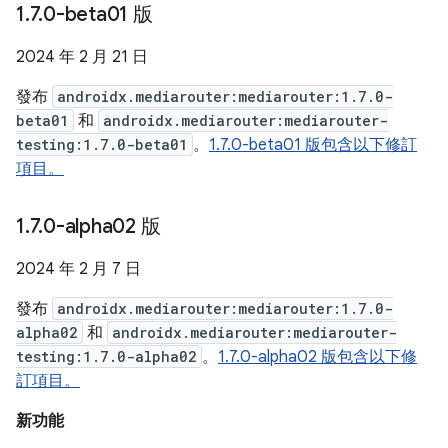
1
.
7
.
0-beta01 版
2024 年 2 月 21 日
發布
androidx.mediarouter:mediarouter:1.7.0-
beta01
和
androidx.mediarouter:mediarouter-
testing:1.7.0-beta01
。
1.7.0-beta01 版包含以下修訂
項目。
1
.
7
.
0-alpha02 版
2024 年 2 月 7 日
發布
androidx.mediarouter:mediarouter:1.7.0-
alpha02
和
androidx.mediarouter:mediarouter-
testing:1.7.0-alpha02
。
1.7.0-alpha02 版包含以下修
訂項目。
新功能