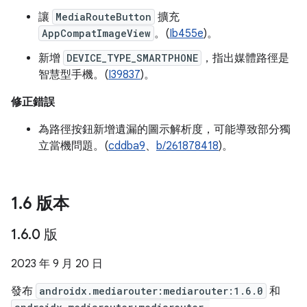
讓
MediaRouteButton
擴充
AppCompatImageView
。(
Ib455e
)。
新增
DEVICE_TYPE_SMARTPHONE
，指出媒體路徑是
智慧型手機。(
I39837
)。
修正錯誤
為路徑按鈕新增遺漏的圖示解析度，可能導致部分獨
立當機問題。(
cddba9
、
b/261878418
)。
1
.
6 版本
1
.
6
.
0 版
2023 年 9 月 20 日
發布
androidx.mediarouter:mediarouter:1.6.0
和