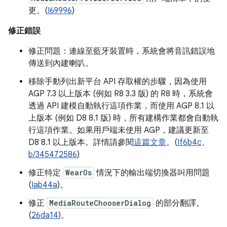
更。(
I69996
)
修正錯誤
修正問題：連線至藍牙裝置時，系統會將音訊錯誤地
傳送到內建喇叭。
移除手動列出新平台 API 存取權的步驟，因為使用
AGP 7.3 以上版本 (例如 R8 3.3 版) 的 R8 時，系統會
透過 API 建模自動執行這項作業，而使用 AGP 8.1 以
上版本 (例如 D8 8.1 版) 時，所有建構作業都會自動執
行這項作業。如果用戶端未使用 AGP，建議更新至
D8 8.1 以上版本。詳情請參閱
這篇文章
。(
If6b4c
、
b/345472586
)
修正特定
WearOs
情況下的輸出端切換器叫用問題
(
Iab44a
)。
修正
MediaRouteChooserDialog
的部分翻譯。
(
26da14
)。