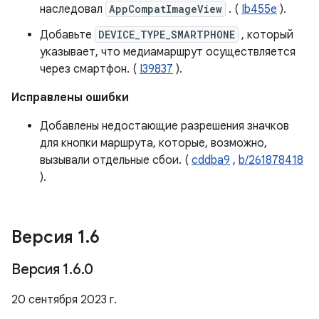
наследовал
AppCompatImageView
. (
Ib455e
).
Добавьте
DEVICE_TYPE_SMARTPHONE
, который
указывает, что медиамаршрут осуществляется
через смартфон. (
I39837
).
Исправлены ошибки
Добавлены недостающие разрешения значков
для кнопки маршрута, которые, возможно,
вызывали отдельные сбои. (
cddba9
,
b/261878418
).
Версия 1
.
6
Версия 1
.
6
.
0
20 сентября 2023 г.