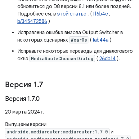
обновиться до D8 версии 8.1 или более поздней.
Подробнее см. в
этой статье
. (
If6b4c
,
b/345472586
)
Исправлена ​​ошибка вызова Output Switcher в
некоторых сценариях
WearOs
(
Iab44a
).
Исправьте некоторые переводы для диалогового
окна
MediaRouteChooserDialog
(
26da14
).
Версия 1
.
7
Версия 1
.
7
.
0
20 марта 2024 г.
Выпущены версии
androidx.mediarouter:mediarouter:1.7.0
и