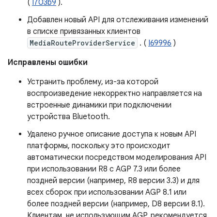
(
I703b9
).
Добавлен новый API для отслеживания изменений
в списке привязанных клиентов
MediaRouteProviderService
. (
I69996
)
Исправлены ошибки
Устранить проблему, из-за которой
воспроизведение некорректно направляется на
встроенные динамики при подключении
устройства Bluetooth.
Удалено ручное описание доступа к новым API
платформы, поскольку это происходит
автоматически посредством моделирования API
при использовании R8 с AGP 7.3 или более
поздней версии (например, R8 версии 3.3) и для
всех сборок при использовании AGP 8.1 или
более поздней версии (например, D8 версии 8.1).
Клиентам, не использующим AGP, рекомендуется