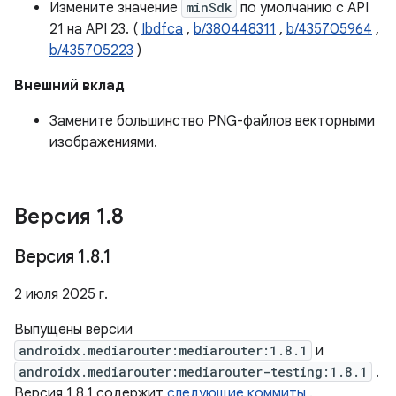
Измените значение
minSdk
по умолчанию с API
21 на API 23. (
Ibdfca
,
b/380448311
,
b/435705964
,
b/435705223
)
Внешний вклад
Замените большинство PNG-файлов векторными
изображениями.
Версия 1
.
8
Версия 1
.
8
.
1
2 июля 2025 г.
Выпущены версии
androidx.mediarouter:mediarouter:1.8.1
и
androidx.mediarouter:mediarouter-testing:1.8.1
.
Версия 1.8.1 содержит
следующие коммиты
.