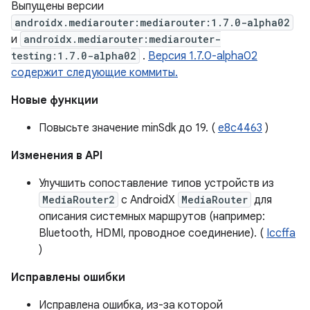
Выпущены версии
androidx.mediarouter:mediarouter:1.7.0-alpha02
и
androidx.mediarouter:mediarouter-
testing:1.7.0-alpha02
.
Версия 1.7.0-alpha02
содержит следующие коммиты.
Новые функции
Повысьте значение minSdk до 19. (
e8c4463
)
Изменения в API
Улучшить сопоставление типов устройств из
MediaRouter2
с AndroidX
MediaRouter
для
описания системных маршрутов (например:
Bluetooth, HDMI, проводное соединение). (
Iccffa
)
Исправлены ошибки
Исправлена ​​ошибка, из-за которой