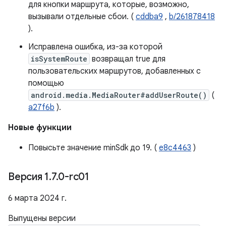
для кнопки маршрута, которые, возможно,
вызывали отдельные сбои. (
cddba9
,
b/261878418
).
Исправлена ​​ошибка, из-за которой
isSystemRoute
возвращал true для
пользовательских маршрутов, добавленных с
помощью
android.media.MediaRouter#addUserRoute()
(
a27f6b
).
Новые функции
Повысьте значение minSdk до 19. (
e8c4463
)
Версия 1
.
7
.
0-rc01
6 марта 2024 г.
Выпущены версии