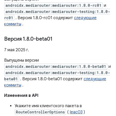
androidx.mediarouter:mediarouter:1.8.0-rc01
и
androidx.mediarouter:mediarouter-testing:1.8.0-
rc01
. Версия 1.8.0-rc01 содержит
следующие
коммиты
.
Версия 1
.
8
.
0-beta01
7 мая 2025 г.
Выпущены версии
androidx.mediarouter:mediarouter:1.8.0-beta01
и
androidx.mediarouter:mediarouter-testing:1.8.0-
beta01
. Версия 1.8.0-beta01 содержит
следующие
коммиты
.
Изменения в API
Укажите имя клиентского пакета в
RouteControllerOptions
(
Ieac03
)