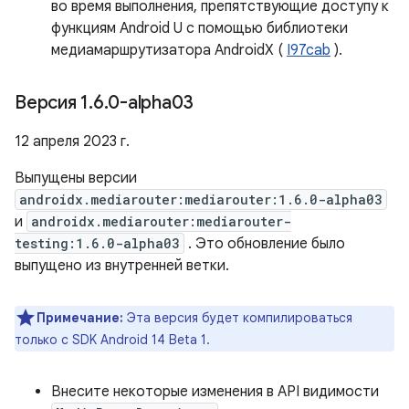
во время выполнения, препятствующие доступу к
функциям Android U с помощью библиотеки
медиамаршрутизатора AndroidX (
I97cab
).
Версия 1
.
6
.
0-alpha03
12 апреля 2023 г.
Выпущены версии
androidx.mediarouter:mediarouter:1.6.0-alpha03
и
androidx.mediarouter:mediarouter-
testing:1.6.0-alpha03
. Это обновление было
выпущено из внутренней ветки.
Примечание:
Эта версия будет компилироваться
только с SDK Android 14 Beta 1.
Внесите некоторые изменения в API видимости