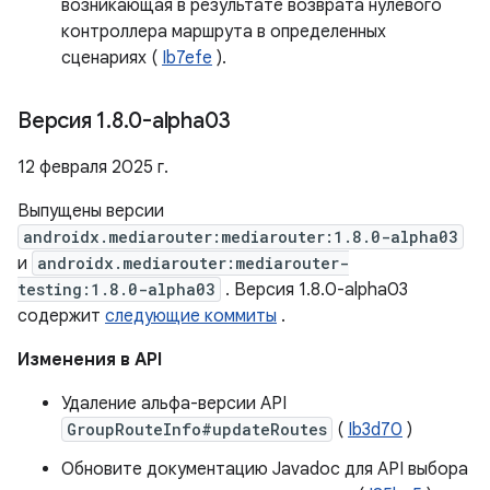
возникающая в результате возврата нулевого
контроллера маршрута в определенных
сценариях (
Ib7efe
).
Версия 1
.
8
.
0-alpha03
12 февраля 2025 г.
Выпущены версии
androidx.mediarouter:mediarouter:1.8.0-alpha03
и
androidx.mediarouter:mediarouter-
testing:1.8.0-alpha03
. Версия 1.8.0-alpha03
содержит
следующие коммиты
.
Изменения в API
Удаление альфа-версии API
GroupRouteInfo#updateRoutes
(
Ib3d70
)
Обновите документацию Javadoc для API выбора