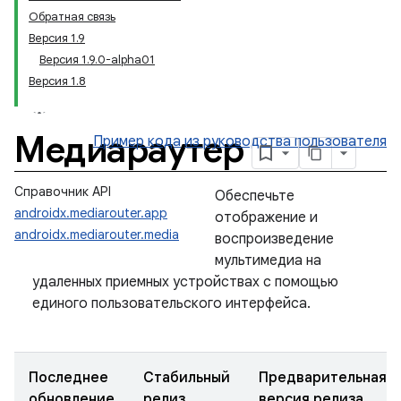
Обратная связь
Версия 1.9
Версия 1.9.0-alpha01
Версия 1.8
Медиараутер
Пример кода
из руководства пользователя
Справочник API
Обеспечьте
androidx.mediarouter.app
отображение и
androidx.mediarouter.media
воспроизведение
мультимедиа на
удаленных приемных устройствах с помощью
единого пользовательского интерфейса.
Последнее
Стабильный
Предварительная
обновление
релиз
версия релиза