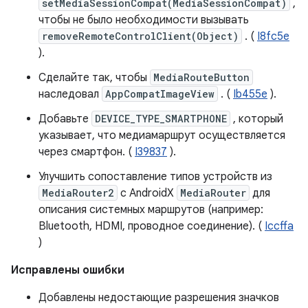
setMediaSessionCompat(MediaSessionCompat)
,
чтобы не было необходимости вызывать
removeRemoteControlClient(Object)
. (
I8fc5e
).
Сделайте так, чтобы
MediaRouteButton
наследовал
AppCompatImageView
. (
Ib455e
).
Добавьте
DEVICE_TYPE_SMARTPHONE
, который
указывает, что медиамаршрут осуществляется
через смартфон. (
I39837
).
Улучшить сопоставление типов устройств из
MediaRouter2
с AndroidX
MediaRouter
для
описания системных маршрутов (например:
Bluetooth, HDMI, проводное соединение). (
Iccffa
)
Исправлены ошибки
Добавлены недостающие разрешения значков