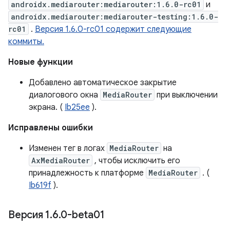
androidx.mediarouter:mediarouter:1.6.0-rc01
и
androidx.mediarouter:mediarouter-testing:1.6.0-
rc01
.
Версия 1.6.0-rc01 содержит следующие
коммиты.
Новые функции
Добавлено автоматическое закрытие
диалогового окна
MediaRouter
при выключении
экрана. (
Ib25ee
).
Исправлены ошибки
Изменен тег в логах
MediaRouter
на
AxMediaRouter
, чтобы исключить его
принадлежность к платформе
MediaRouter
. (
Ib619f
).
Версия 1
.
6
.
0-beta01