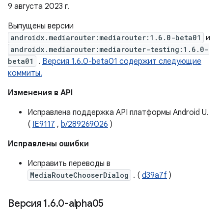
9 августа 2023 г.
Выпущены версии
androidx.mediarouter:mediarouter:1.6.0-beta01
и
androidx.mediarouter:mediarouter-testing:1.6.0-
beta01
.
Версия 1.6.0-beta01 содержит следующие
коммиты.
Изменения в API
Исправлена ​​поддержка API платформы Android U.
(
IE9117
,
b/289269026
)
Исправлены ошибки
Исправить переводы в
MediaRouteChooserDialog
. (
d39a7f
)
Версия 1
.
6
.
0-alpha05