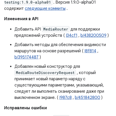
testing:1.9.0-alpha01
. Версия 1.9.0-alpha01
содержит
следующие коммиты
.
Изменения в API
Добавить API
MediaRouter
для поддержки
предложений устройств (
I34cf1
,
b/438200509
)
Добавить методы для обеспечения видимости
маршрутов на основе разрешений (
I8f814
,
b/395174487
)
Добавлен новый конструктор для
MediaRouteDiscoveryRequest
, который
принимает новый параметр наряду с
существующими параметрами, указывающий,
следует ли выполнять сканирование даже при
выключенном экране. (
I987c8
,
b/451842800
)
Исправлены ошибки