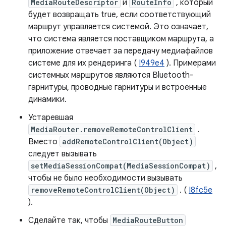
MediaRouteDescriptor
и
RouteInfo
, который
будет возвращать true, если соответствующий
маршрут управляется системой. Это означает,
что система является поставщиком маршрута, а
приложение отвечает за передачу медиафайлов
системе для их рендеринга (
I949e4
). Примерами
системных маршрутов являются Bluetooth-
гарнитуры, проводные гарнитуры и встроенные
динамики.
Устаревшая
MediaRouter.removeRemoteControlClient
.
Вместо
addRemoteControlClient(Object)
следует вызывать
setMediaSessionCompat(MediaSessionCompat)
,
чтобы не было необходимости вызывать
removeRemoteControlClient(Object)
. (
I8fc5e
).
Сделайте так, чтобы
MediaRouteButton