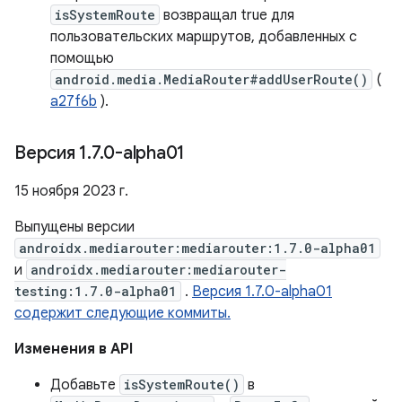
isSystemRoute
возвращал true для
пользовательских маршрутов, добавленных с
помощью
android.media.MediaRouter#addUserRoute()
(
a27f6b
).
Версия 1
.
7
.
0-alpha01
15 ноября 2023 г.
Выпущены версии
androidx.mediarouter:mediarouter:1.7.0-alpha01
и
androidx.mediarouter:mediarouter-
testing:1.7.0-alpha01
.
Версия 1.7.0-alpha01
содержит следующие коммиты.
Изменения в API
Добавьте
isSystemRoute()
в