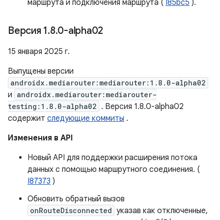
маршрута и подключения маршрута (
I85bc5
).
Версия 1
.
8
.
0-alpha02
15 января 2025 г.
Выпущены версии
androidx.mediarouter:mediarouter:1.8.0-alpha02
и
androidx.mediarouter:mediarouter-
testing:1.8.0-alpha02
. Версия 1.8.0-alpha02
содержит
следующие коммиты
.
Изменения в API
Новый API для поддержки расширения потока
данных с помощью маршрутного соединения. (
I87373
)
Обновить обратный вызов
onRouteDisconnected
указав как отключенные,