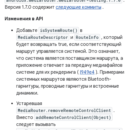
androidx.mediarouter:mediarouter-testing:1.7.0
.
Версия 1.7.0 содержит
следующие коммиты
.
Изменения в API
Добавьте
isSystemRoute()
в
MediaRouteDescriptor
и
RouteInfo
, который
будет возвращать true, если соответствующий
маршрут управляется системой. Это означает,
что система является поставщиком маршрута, а
приложение отвечает за передачу медиафайлов
системе для их рендеринга (
I949e4
). Примерами
системных маршрутов являются Bluetooth-
гарнитуры, проводные гарнитуры и встроенные
динамики.
Устаревшая
MediaRouter.removeRemoteControlClient
.
Вместо
addRemoteControlClient(Object)
следует вызывать