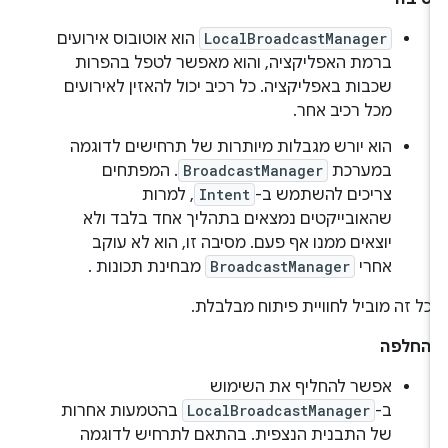
LocalBroadcastManager
הוא אוטובוס אירועים
ברמת האפליקציה, והוא מאפשר לטפל בהפרות
שכבות באפליקציה. כל רכיב יכול להאזין לאירועים
מכל רכיב אחר.
הוא יורש מגבלות מיותרות של תרחישים לדוגמה
במערכת
BroadcastManager
. המפתחים
צריכים להשתמש ב-
Intent
, למרות
שהאובייקטים נמצאים בתהליך אחד בלבד ולא
יוצאים ממנו אף פעם. מסיבה זו, הוא לא עוקב
אחרי
BroadcastManager
מבחינת תכונות .
כל זה מוביל לחוויית פיתוח מבלבלת.
החלפה
אפשר להחליף את השימוש
ב-
LocalBroadcastManager
בהטמעות אחרות
של התבנית הנצפית. בהתאם לתרחיש לדוגמה