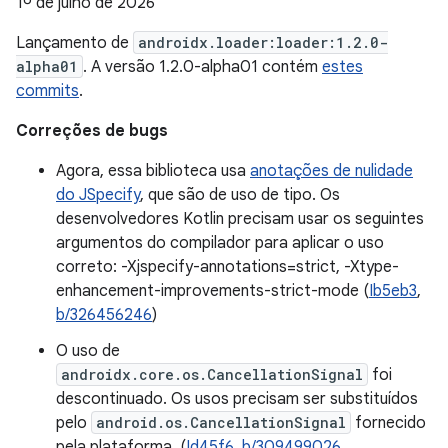
1º de julho de 2026
Lançamento de
androidx.loader:loader:1.2.0-
alpha01
. A versão 1.2.0-alpha01 contém
estes
commits
.
Correções de bugs
Agora, essa biblioteca usa
anotações de nulidade
do JSpecify
, que são de uso de tipo. Os
desenvolvedores Kotlin precisam usar os seguintes
argumentos do compilador para aplicar o uso
correto: -Xjspecify-annotations=strict, -Xtype-
enhancement-improvements-strict-mode (
Ib5eb3
,
b/326456246
)
O uso de
androidx.core.os.CancellationSignal
foi
descontinuado. Os usos precisam ser substituídos
pelo
android.os.CancellationSignal
fornecido
pela plataforma. (
Id45f6
,
b/309499026
,