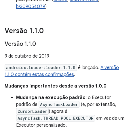
b/309054079
)
Versão 1
.
1
.
0
Versão 1
.
1
.
0
9 de outubro de 2019
androidx.loader:loader:1.1.0
é lançado.
A versão
1.1.0 contém estas confirmações
.
Mudanças importantes desde a versão 1.0.0
Mudança na execução padrão
: o Executor
padrão de
AsyncTaskLoader
(e, por extensão,
CursorLoader
) agora é
AsyncTask.THREAD_POOL_EXECUTOR
em vez de um
Executor personalizado.