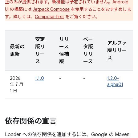
正のみが提供されます。新機能は予定されていません。Android
UI の構築には
Jetpack Compose
を使用することをおすすめしま
す。詳しくは、
Compose-first
をご覧ください。
安定
リリ
ベー
アルファ
最新の
版リ
ース
タ版
版リリー
更新
リー
候補
リリ
ス
ス
版
ース
2026
1.1.0
-
-
1.2.0-
年 7 月
alpha01
1 日
依存関係の宣言
Loader への依存関係を追加するには、Google の Maven