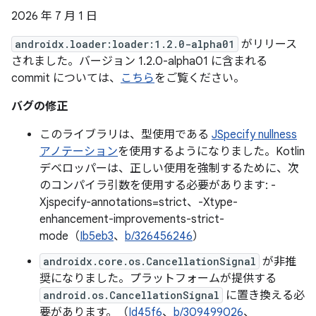
2026 年 7 月 1 日
androidx.loader:loader:1.2.0-alpha01
がリリース
されました。バージョン 1.2.0-alpha01 に含まれる
commit については、
こちら
をご覧ください。
バグの修正
このライブラリは、型使用である
JSpecify nullness
アノテーション
を使用するようになりました。Kotlin
デベロッパーは、正しい使用を強制するために、次
のコンパイラ引数を使用する必要があります: -
Xjspecify-annotations=strict、-Xtype-
enhancement-improvements-strict-
mode（
Ib5eb3
、
b/326456246
）
androidx.core.os.CancellationSignal
が非推
奨になりました。プラットフォームが提供する
android.os.CancellationSignal
に置き換える必
要があります。（
Id45f6
、
b/309499026
、