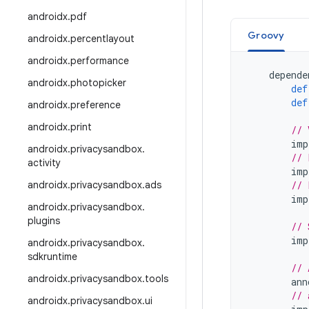
androidx
.
pdf
Groovy
androidx
.
percentlayout
androidx
.
performance
depende
androidx
.
photopicker
def
def
androidx
.
preference
androidx
.
print
// 
imp
androidx
.
privacysandbox
.
// 
activity
imp
androidx
.
privacysandbox
.
ads
// 
imp
androidx
.
privacysandbox
.
plugins
// 
imp
androidx
.
privacysandbox
.
sdkruntime
// 
androidx
.
privacysandbox
.
tools
ann
// 
androidx
.
privacysandbox
.
ui