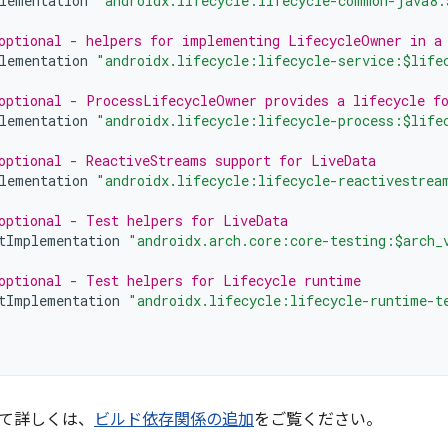
lementation
"androidx.lifecycle:lifecycle-common-java8:
optional - helpers for implementing LifecycleOwner in a
lementation
"androidx.lifecycle:lifecycle-service:$life
optional - ProcessLifecycleOwner provides a lifecycle fo
lementation
"androidx.lifecycle:lifecycle-process:$life
optional - ReactiveStreams support for LiveData
lementation
"androidx.lifecycle:lifecycle-reactivestrea
optional - Test helpers for LiveData
tImplementation
"androidx.arch.core:core-testing:$arch_
optional - Test helpers for Lifecycle runtime
tImplementation
"androidx.lifecycle:lifecycle-runtime-t
て詳しくは、
ビルド依存関係の追加
をご覧ください。