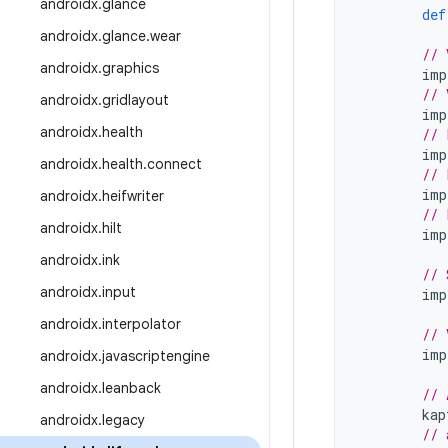
androidx
.
glance
def
androidx
.
glance
.
wear
// 
androidx
.
graphics
imp
// 
androidx
.
gridlayout
imp
androidx
.
health
// 
imp
androidx
.
health
.
connect
// 
imp
androidx
.
heifwriter
// 
androidx
.
hilt
imp
androidx
.
ink
// 
androidx
.
input
imp
androidx
.
interpolator
// 
imp
androidx
.
javascriptengine
androidx
.
leanback
// 
kap
androidx
.
legacy
// 