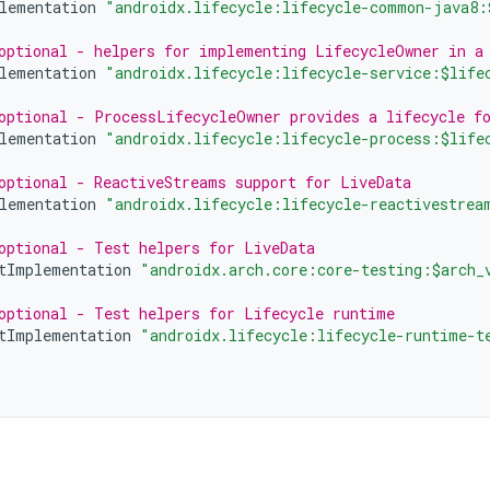
lementation
"androidx.lifecycle:lifecycle-common-java8:
optional - helpers for implementing LifecycleOwner in a
lementation
"androidx.lifecycle:lifecycle-service:$life
optional - ProcessLifecycleOwner provides a lifecycle fo
lementation
"androidx.lifecycle:lifecycle-process:$life
optional - ReactiveStreams support for LiveData
lementation
"androidx.lifecycle:lifecycle-reactivestrea
optional - Test helpers for LiveData
tImplementation
"androidx.arch.core:core-testing:$arch_
optional - Test helpers for Lifecycle runtime
tImplementation
"androidx.lifecycle:lifecycle-runtime-t