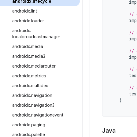
androidx
.
lifecycle
imp
androidx
.
lint
// 
imp
androidx
.
loader
androidx
.
// 
localbroadcastmanager
imp
androidx
.
media
// 
androidx
.
media3
imp
androidx
.
mediarouter
// 
tes
androidx
.
metrics
androidx
.
multidex
// 
tes
androidx
.
navigation
}
androidx
.
navigation3
androidx
.
navigationevent
androidx
.
paging
Java
androidx
.
palette