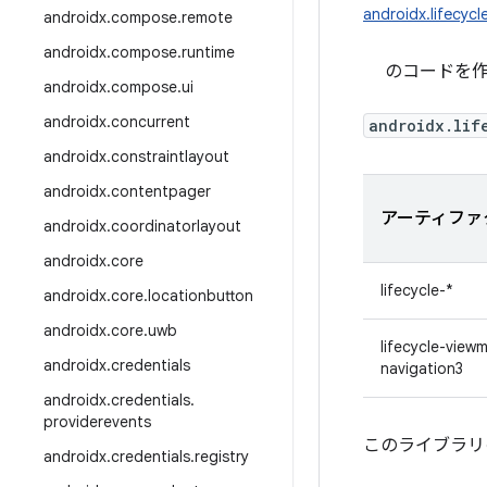
androidx.lifecycl
androidx
.
compose
.
remote
androidx
.
compose
.
runtime
のコードを
androidx
.
compose
.
ui
androidx
.
concurrent
androidx.lif
androidx
.
constraintlayout
androidx
.
contentpager
アーティファ
androidx
.
coordinatorlayout
androidx
.
core
lifecycle-*
androidx
.
core
.
locationbutton
androidx
.
core
.
uwb
lifecycle-view
androidx
.
credentials
navigation3
androidx
.
credentials
.
providerevents
このライブラリの最
androidx
.
credentials
.
registry