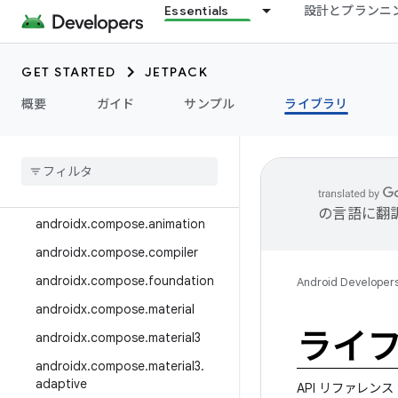
Essentials
設計とプランニ
androidx.camera.media3
androidx.camera.viewfinder
GET STARTED
JETPACK
androidx.car
概要
ガイド
サンプル
ライブラリ
androidx.car.app
androidx
.
cardview
androidx
.
collection
androidx
.
compose
の言語に翻
androidx
.
compose
.
animation
androidx
.
compose
.
compiler
androidx
.
compose
.
foundation
Android Developer
androidx
.
compose
.
material
ライ
androidx
.
compose
.
material3
androidx
.
compose
.
material3
.
adaptive
API リファレンス