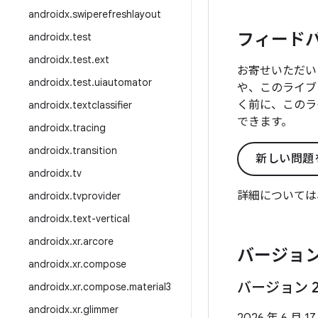
androidx
.
swiperefreshlayout
フィード
androidx
.
test
androidx
.
test
.
ext
お寄せいただい
androidx
.
test
.
uiautomator
や、このライブ
く前に、このラ
androidx
.
textclassifier
できます。
androidx
.
tracing
androidx
.
transition
新しい問題
androidx
.
tv
詳細については
androidx
.
tvprovider
androidx
.
text-vertical
androidx
.
xr
.
arcore
バージョン
androidx
.
xr
.
compose
バージョン 
androidx
.
xr
.
compose
.
material3
androidx
.
xr
.
glimmer