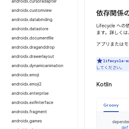
androidx
.
cursoradapter
androidx
.
customview
依存関係
androidx
.
databinding
Lifecycl
androidx
.
datastore
ます。詳しくは
androidx
.
documentfile
アプリまたはモ
androidx
.
draganddrop
androidx
.
drawerlayout
lifecycle-e
androidx
.
dynamicanimation
してください。
androidx
.
emoji
Kotlin
androidx
.
emoji2
androidx
.
enterprise
androidx
.
exifinterface
Groovy
androidx
.
fragment
androidx
.
games
depende
def