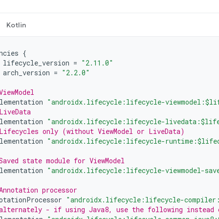
Kotlin
ncies
{
lifecycle_version
=
"2.11.0"
arch_version
=
"2.2.0"
ViewModel
lementation
"androidx.lifecycle:lifecycle-viewmodel:$li
LiveData
lementation
"androidx.lifecycle:lifecycle-livedata:$lif
Lifecycles only (without ViewModel or LiveData)
lementation
"androidx.lifecycle:lifecycle-runtime:$life
Saved state module for ViewModel
lementation
"androidx.lifecycle:lifecycle-viewmodel-sav
Annotation processor
otationProcessor
"androidx.lifecycle:lifecycle-compiler
alternately - if using Java8, use the following instead 