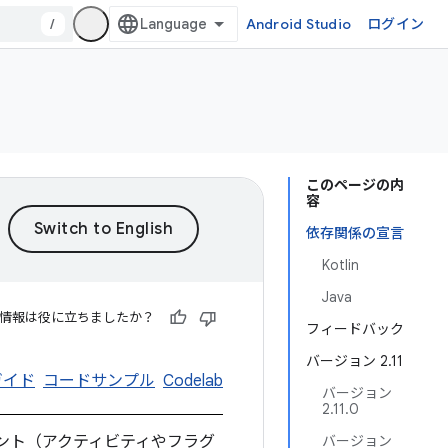
/
Android Studio
ログイン
このページの内
容
依存関係の宣言
Kotlin
Java
情報は役に立ちましたか？
フィードバック
バージョン 2.11
ガイド
コードサンプル
Codelab
バージョン
2.11.0
ント（アクティビティやフラグ
バージョン