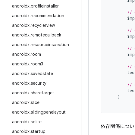
imp
androidx
.
profileinstaller
// 
androidx
.
recommendation
imp
androidx
.
recyclerview
// 
androidx
.
remotecallback
imp
androidx
.
resourceinspection
// 
androidx
.
room
imp
androidx
.
room3
// 
tes
androidx
.
savedstate
androidx
.
security
// 
tes
androidx
.
sharetarget
}
androidx
.
slice
androidx
.
slidingpanelayout
androidx
.
sqlite
依存関係につい
androidx
.
startup