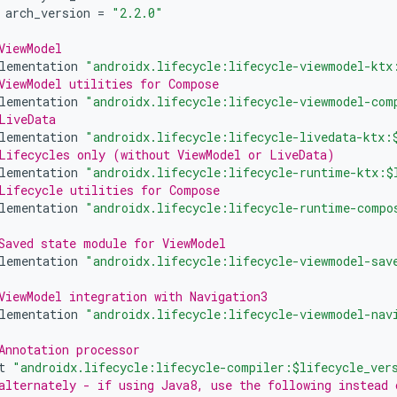
arch_version
=
"2.2.0"
ViewModel
lementation
"androidx.lifecycle:lifecycle-viewmodel-ktx
ViewModel utilities for Compose
lementation
"androidx.lifecycle:lifecycle-viewmodel-com
LiveData
lementation
"androidx.lifecycle:lifecycle-livedata-ktx:
Lifecycles only (without ViewModel or LiveData)
lementation
"androidx.lifecycle:lifecycle-runtime-ktx:$
Lifecycle utilities for Compose
lementation
"androidx.lifecycle:lifecycle-runtime-compo
Saved state module for ViewModel
lementation
"androidx.lifecycle:lifecycle-viewmodel-sav
ViewModel integration with Navigation3
lementation
"androidx.lifecycle:lifecycle-viewmodel-nav
Annotation processor
t
"androidx.lifecycle:lifecycle-compiler:$lifecycle_ver
alternately - if using Java8, use the following instead 