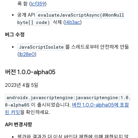
록 함 (
Icf359
)
공개 API
evaluateJavaScriptAsync(@NonNull
byte[] code)
삭제 (
I4b3ac
)
버그 수정
JavaScriptIsolate
를 스레드로부터 안전하게 만듦
(
Ib28e0
)
버전 1
.
0
.
0-alpha05
2023년 4월 5일
androidx.javascriptengine:javascriptengine:1.0.
0-alpha05
이 출시되었습니다.
버전 1.0.0-alpha05에 포함
된 커밋
을 확인하세요.
API 변경사항
평가와 결과가 더 이상 바인더 제한에 의해 제한되지 않