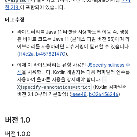
0-alpha01
이 출시되었습니다. 버전 1.1.0-alpha01에는
이러
한 커밋
이 포함되어 있습니다.
버그 수정
라이브러리를 Java 11 타겟을 사용하도록 이동 즉, 생성
된 바이트 코드는 Java 11 (클래스 파일 버전 55)이며 라
이브러리를 사용하려면 디슈거링이 필요할 수 있습니다
(
If4c2a
,
b/457821470
).
이제 이 라이브러리는 유형 사용인
JSpecify nullness 주
석
을 사용합니다. Kotlin 개발자는 다음 컴파일러 인수를
사용하여 올바른 사용을 강제해야 합니다.
-
Xjspecify-annotations=strict
(Kotlin 컴파일러
버전 2.1.0부터 기본값임) (
Ieee48
,
b/326456246
)
버전 1
.
0
버전 1
.
0
.
0