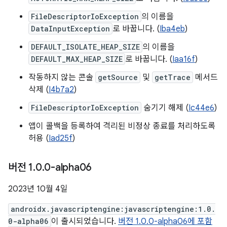
FileDescriptorIoException
의 이름을
DataInputException
로 바꿉니다. (
Iba4eb
)
DEFAULT_ISOLATE_HEAP_SIZE
의 이름을
DEFAULT_MAX_HEAP_SIZE
로 바꿉니다. (
Iaa16f
)
작동하지 않는 콘솔
getSource
및
getTrace
메서드
삭제 (
I4b7a2
)
FileDescriptorIoException
숨기기 해제 (
Ic44e6
)
앱이 콜백을 등록하여 격리된 비정상 종료를 처리하도록
허용 (
Iad25f
)
버전 1
.
0
.
0-alpha06
2023년 10월 4일
androidx.javascriptengine:javascriptengine:1.0.
0-alpha06
이 출시되었습니다.
버전 1.0.0-alpha06에 포함