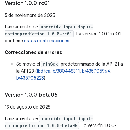
Versión 1
.
0
.
0-rc01
5 de noviembre de 2025
Lanzamiento de
androidx.input:input-
motionprediction:1.0.0-rc01
. La versión 1.0.0-rc01
contiene
estas confirmaciones
.
Correcciones de errores
Se movió el
minSdk
predeterminado de la API 21 a
la API 23 (
Ibdfca
,
b/380448311
,
b/435705964
,
b/435705223
).
Versión 1
.
0
.
0-beta06
13 de agosto de 2025
Lanzamiento de
androidx.input:input-
motionprediction:1.0.0-beta06
. La versión 1.0.0-