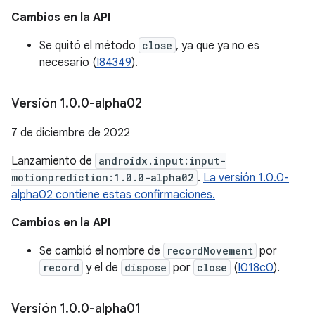
Cambios en la API
Se quitó el método
close
, ya que ya no es
necesario (
I84349
).
Versión 1
.
0
.
0-alpha02
7 de diciembre de 2022
Lanzamiento de
androidx.input:input-
motionprediction:1.0.0-alpha02
.
La versión 1.0.0-
alpha02 contiene estas confirmaciones.
Cambios en la API
Se cambió el nombre de
recordMovement
por
record
y el de
dispose
por
close
(
I018c0
).
Versión 1
.
0
.
0-alpha01