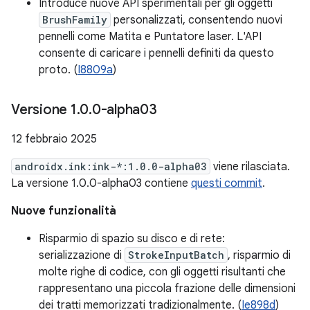
Introduce nuove API sperimentali per gli oggetti
BrushFamily
personalizzati, consentendo nuovi
pennelli come Matita e Puntatore laser. L'API
consente di caricare i pennelli definiti da questo
proto. (
I8809a
)
Versione 1
.
0
.
0-alpha03
12 febbraio 2025
androidx.ink:ink-*:1.0.0-alpha03
viene rilasciata.
La versione 1.0.0-alpha03 contiene
questi commit
.
Nuove funzionalità
Risparmio di spazio su disco e di rete:
serializzazione di
StrokeInputBatch
, risparmio di
molte righe di codice, con gli oggetti risultanti che
rappresentano una piccola frazione delle dimensioni
dei tratti memorizzati tradizionalmente. (
Ie898d
)