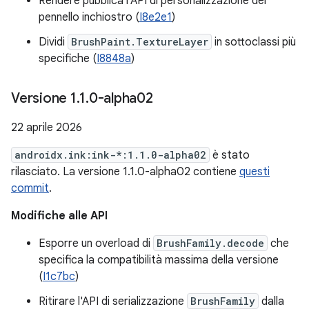
Rendere pubblica l'API di personalizzazione del
pennello inchiostro (
I8e2e1
)
Dividi
BrushPaint.TextureLayer
in sottoclassi più
specifiche (
I8848a
)
Versione 1
.
1
.
0-alpha02
22 aprile 2026
androidx.ink:ink-*:1.1.0-alpha02
è stato
rilasciato. La versione 1.1.0-alpha02 contiene
questi
commit
.
Modifiche alle API
Esporre un overload di
BrushFamily.decode
che
specifica la compatibilità massima della versione
(
I1c7bc
)
Ritirare l'API di serializzazione
BrushFamily
dalla