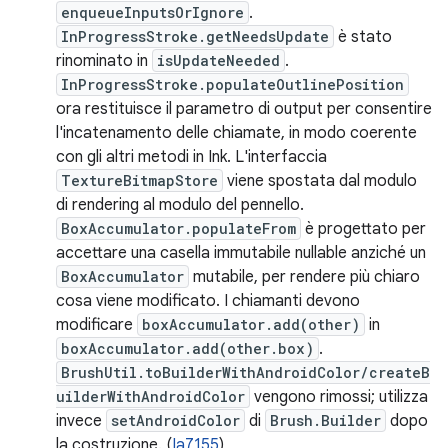
enqueueInputsOrIgnore
.
InProgressStroke.getNeedsUpdate
è stato
rinominato in
isUpdateNeeded
.
InProgressStroke.populateOutlinePosition
ora restituisce il parametro di output per consentire
l'incatenamento delle chiamate, in modo coerente
con gli altri metodi in Ink. L'interfaccia
TextureBitmapStore
viene spostata dal modulo
di rendering al modulo del pennello.
BoxAccumulator.populateFrom
è progettato per
accettare una casella immutabile nullable anziché un
BoxAccumulator
mutabile, per rendere più chiaro
cosa viene modificato. I chiamanti devono
modificare
boxAccumulator.add(other)
in
boxAccumulator.add(other.box)
.
BrushUtil.toBuilderWithAndroidColor/createB
uilderWithAndroidColor
vengono rimossi; utilizza
invece
setAndroidColor
di
Brush.Builder
dopo
la costruzione. (
Ia7155
)