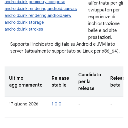
androidx.ink.geometry.compose
all'entrata per gli
androidx.ink.rendering.android.canvas
sviluppatori per
androidx.ink.rendering.android.view
esperienze di
androidx.ink.storage
inchiostrazione
androidx.ink.strokes
belle e ad alte
prestazioni.
Supporta l'inchiostro digitale su Android e JVM lato
server (attualmente supportato su Linux per x86_64).
Candidato
Ultimo
Release
Release
per la
aggiornamento
stabile
beta
release
17 giugno 2026
1.0.0
-
-