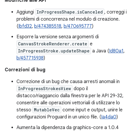
Modifiche alle API
Aggiungi
InProgressShape.isCanceled
, correggi i
problemi di concorrenza nel modulo di creazione.
(
Ibfd32
,
b/474385518
,
b/470695777
)
Esporre la versione senza argomenti di
CanvasStrokeRenderer.create
e
InProgressStroke.updateShape
a Java (
Id80a1
,
b/457715938
)
Correzioni di bug
Correzione di un bug che causa arresti anomali in
InProgressStrokesView
dopo il
distacco/riaggancio dalla finestra per le API 29-32,
consentire alle operazioni vettoriali di utilizzare lo
stesso
MutableVec
come input e output, unire le
configurazioni Proguard in un unico file. (
Ia4da0
)
Aumenta la dipendenza da graphics-core a 1.0.4