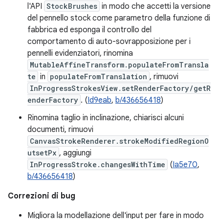
l'API
StockBrushes
in modo che accetti la versione
del pennello stock come parametro della funzione di
fabbrica ed esponga il controllo del
comportamento di auto-sovrapposizione per i
pennelli evidenziatori, rinomina
MutableAffineTransform.populateFromTransla
te
in
populateFromTranslation
, rimuovi
InProgressStrokesView.setRenderFactory/getR
enderFactory
. (
Id9eab
,
b/436656418
)
Rinomina taglio in inclinazione, chiarisci alcuni
documenti, rimuovi
CanvasStrokeRenderer.strokeModifiedRegionO
utsetPx
, aggiungi
InProgressStroke.changesWithTime
(
Ia5e70
,
b/436656418
)
Correzioni di bug
Migliora la modellazione dell'input per fare in modo