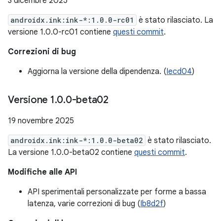
3 dicembre 2025
androidx.ink:ink-*:1.0.0-rc01
è stato rilasciato. La
versione 1.0.0-rc01 contiene
questi commit
.
Correzioni di bug
Aggiorna la versione della dipendenza. (
Iecd04
)
Versione 1
.
0
.
0-beta02
19 novembre 2025
androidx.ink:ink-*:1.0.0-beta02
è stato rilasciato.
La versione 1.0.0-beta02 contiene
questi commit
.
Modifiche alle API
API sperimentali personalizzate per forme a bassa
latenza, varie correzioni di bug (
Ib8d2f
)