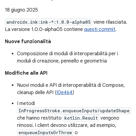
18 giugno 2025
androidx.ink:ink-*:1.0.0-alpha05
viene rilasciata.
La versione 1.0.0-alpha05 contiene
questi commit
.
Nuove funzionalità
Composizione di moduli di interoperabilità per i
moduli di creazione, pennello e geometria
Modifiche alle API
Nuovi moduli e API di interoperabilità di Compose,
cleanup delle API (
I0e464
)
I metodi
InProgressStroke.enqueueInputs/updateShape
che hanno restituito
kotlin.Result
vengono
rimossi. I client devono utilizzare, ad esempio,
enqueueInputsOrThrow
o