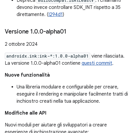
Depreca
BuildCompat.isAtLeastV
. I chiamanti
devono invece controllare SDK_INT rispetto a 35
direttamente. (
I294d1
)
Versione 1
.
0
.
0-alpha01
2 ottobre 2024
androidx.ink:ink-*:1.0.0-alpha01
viene rilasciata.
La versione 1.0.0-alpha01 contiene
questi commit
.
Nuove funzionalità
Una libreria modulare e configurabile per creare,
eseguire il rendering e manipolare facilmente tratti di
inchiostro creati nella tua applicazione.
Modifiche alle API
Nuovi moduli per aiutare gli sviluppatori a creare
esperienze di inchiostrazione avanzate: