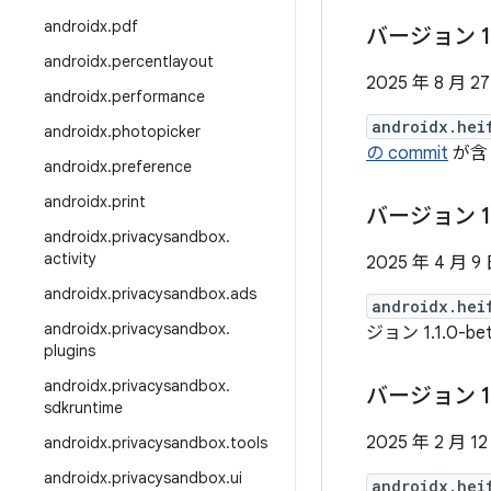
androidx
.
pdf
バージョン 1
androidx
.
percentlayout
2025 年 8 月 2
androidx
.
performance
androidx.hei
androidx
.
photopicker
の commit
が含
androidx
.
preference
androidx
.
print
バージョン 1
androidx
.
privacysandbox
.
activity
2025 年 4 月 9
androidx
.
privacysandbox
.
ads
androidx.hei
androidx
.
privacysandbox
.
ジョン 1.1.0-be
plugins
androidx
.
privacysandbox
.
バージョン 1
sdkruntime
2025 年 2 月 12
androidx
.
privacysandbox
.
tools
androidx
.
privacysandbox
.
ui
androidx.hei