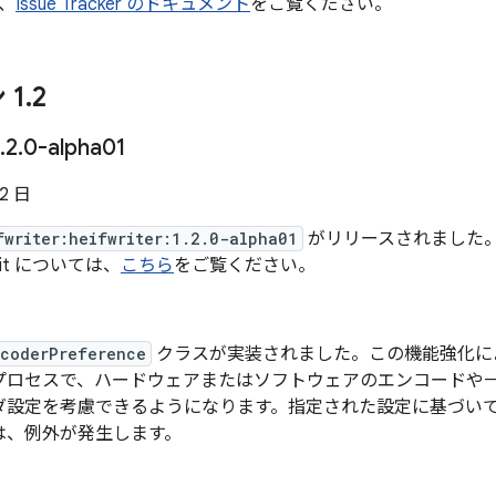
、
Issue Tracker のドキュメント
をご覧ください。
 1
.
2
.
2
.
0-alpha01
22 日
fwriter:heifwriter:1.2.0-alpha01
がリリースされました。バージ
it については、
こちら
をご覧ください。
ncoderPreference
クラスが実装されました。この機能強化に
プロセスで、ハードウェアまたはソフトウェアのエンコードや一
ダ設定を考慮できるようになります。指定された設定に基づい
は、例外が発生します。