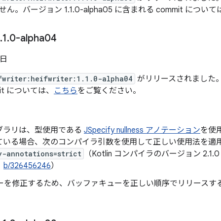
。バージョン 1.1.0-alpha05 に含まれる commit について
.
1
.
0-alpha04
 日
fwriter:heifwriter:1.1.0-alpha04
がリリースされました。バージ
it については、
こちら
をご覧ください。
ブラリは、型使用である
JSpecify nullness アノテーション
を使用
ている場合、次のコンパイラ引数を使用して正しい使用法を適
y-annotations=strict
（Kotlin コンパイラのバージョン 2.
、
b/326456246
）
エラーを修正するため、バッファキューを正しい順序でリリースす