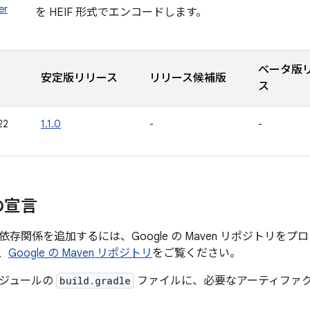
er
を HEIF 形式でエンコードします。
ベータ版
安定版リリース
リリース候補版
ス
22
1.1.0
-
-
の宣言
r への依存関係を追加するには、Google の Maven リポジト
、
Google の Maven リポジトリ
をご覧ください。
ジュールの
build.gradle
ファイルに、必要なアーティファ