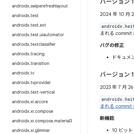
バージョン 1
androidx
.
swiperefreshlayout
2024 年 10 月 
androidx
.
test
androidx
.
test
.
ext
androidx.hei
まれる commi
androidx
.
test
.
uiautomator
androidx
.
textclassifier
バグの修正
androidx
.
tracing
ドキュメ
androidx
.
transition
androidx
.
tv
バージョン 1
androidx
.
tvprovider
2023 年 7 月 2
androidx
.
text-vertical
androidx.hei
androidx
.
xr
.
arcore
まれる comm
androidx
.
xr
.
compose
新機能
androidx
.
xr
.
compose
.
material3
10 ビッ
androidx
.
xr
.
glimmer