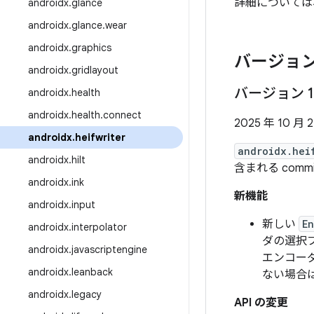
詳細については
androidx
.
glance
androidx
.
glance
.
wear
androidx
.
graphics
バージョン
androidx
.
gridlayout
バージョン 1
androidx
.
health
androidx
.
health
.
connect
2025 年 10 月 
androidx
.
heifwriter
androidx.hei
androidx
.
hilt
含まれる comm
androidx
.
ink
新機能
androidx
.
input
新しい
E
androidx
.
interpolator
ダの選択
androidx
.
javascriptengine
エンコー
androidx
.
leanback
ない場合
androidx
.
legacy
API の変更