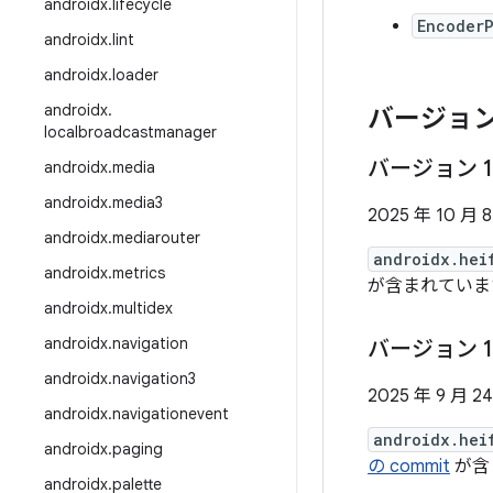
androidx
.
lifecycle
Encoder
androidx
.
lint
androidx
.
loader
androidx
.
バージョン
localbroadcastmanager
バージョン 1
androidx
.
media
androidx
.
media3
2025 年 10 月 
androidx
.
mediarouter
androidx.hei
androidx
.
metrics
が含まれていま
androidx
.
multidex
androidx
.
navigation
バージョン 1
androidx
.
navigation3
2025 年 9 月 2
androidx
.
navigationevent
androidx.hei
androidx
.
paging
の commit
が含
androidx
.
palette