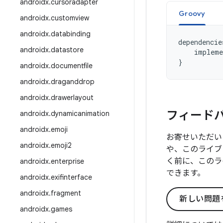
androidx
.
cursoradapter
Groovy
androidx
.
customview
androidx
.
databinding
dependencie
androidx
.
datastore
impleme
}
androidx
.
documentfile
androidx
.
draganddrop
androidx
.
drawerlayout
フィード
androidx
.
dynamicanimation
androidx
.
emoji
お寄せいただい
androidx
.
emoji2
や、このライブ
く前に、このラ
androidx
.
enterprise
できます。
androidx
.
exifinterface
androidx
.
fragment
新しい問題
androidx
.
games