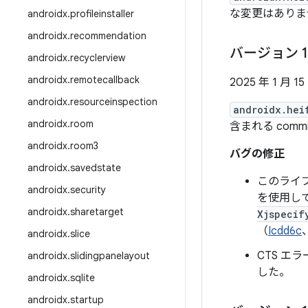
な変更はありません
androidx
.
profileinstaller
androidx
.
recommendation
バージョン 1
androidx
.
recyclerview
androidx
.
remotecallback
2025 年 1 月 15
androidx
.
resourceinspection
androidx.hei
androidx
.
room
含まれる comm
androidx
.
room3
バグの修正
androidx
.
savedstate
このライ
androidx
.
security
を使用し
androidx
.
sharetarget
Xjspecif
（
Icdd6c
androidx
.
slice
CTS 
androidx
.
slidingpanelayout
した。
androidx
.
sqlite
androidx
.
startup