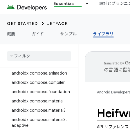
Essentials
設計とプランニ
androidx.camera.media3
androidx.camera.viewfinder
GET STARTED
JETPACK
androidx.car
概要
ガイド
サンプル
ライブラリ
androidx.car.app
androidx
.
cardview
androidx
.
collection
androidx
.
compose
の言語に翻
androidx
.
compose
.
animation
androidx
.
compose
.
compiler
androidx
.
compose
.
foundation
Android Developer
androidx
.
compose
.
material
Heifwr
androidx
.
compose
.
material3
androidx
.
compose
.
material3
.
adaptive
API リファレンス