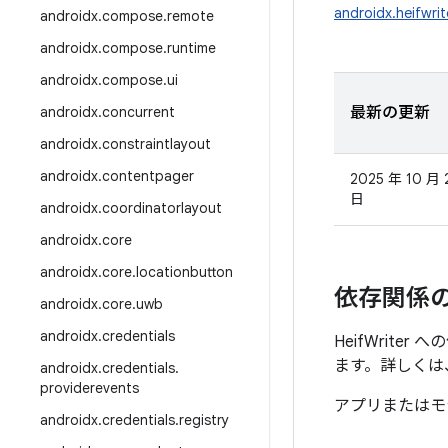
androidx.heifwrit
androidx
.
compose
.
remote
androidx
.
compose
.
runtime
androidx
.
compose
.
ui
androidx
.
concurrent
最新の更新
androidx
.
constraintlayout
androidx
.
contentpager
2025 年 10 月 
日
androidx
.
coordinatorlayout
androidx
.
core
androidx
.
core
.
locationbutton
依存関係
androidx
.
core
.
uwb
androidx
.
credentials
HeifWrite
ます。詳しくは
androidx
.
credentials
.
providerevents
アプリまたはモ
androidx
.
credentials
.
registry