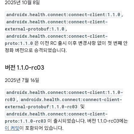
2025년 10월 8일
androidx.health.connect:connect-client:1.1.0
,
androidx.health.connect:connect-client-
external-protobuf:1.1.0
,
androidx.health.connect:connect-client-
proto:1.1.0
은 이전 RC 출시 이후 변경사항 없이 첫 번째 안
정화 버전으로 승격되었습니다.
버전 1
.
1
.
0-rc03
2025년 7월 16일
androidx.health.connect:connect-client:1.1.0-
rc03
,
androidx.health.connect:connect-client-
external-protobuf:1.1.0-rc03
및
androidx.health.connect:connect-client-
proto:1.1.0-rc03
이 출시되었습니다. 버전 1.1.0-rc03에는
이 커밋
이 포함되어 있습니다.