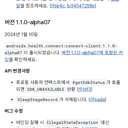
말
을 참조하세요. (
If6b4c
,
b/345472586
)
버전 1
.
1
.
0-alpha07
2024년 1월 10일
androidx.health.connect:connect-client:1.1.0-
alpha07
이 출시되었습니다.
버전 1.1.0-alpha07에 포함된 커
밋
을 확인하세요.
API 변경사항
프로필 사용자 컨텍스트에서
#getSdkStatus
가 호출
되면
SDK_UNAVAILABLE
반환 (
I91df3
)
SleepStageRecord
가 삭제됩니다. (
/If6ada
)
버그 수정
바인딩 실패 시
IllegalStateException
대신