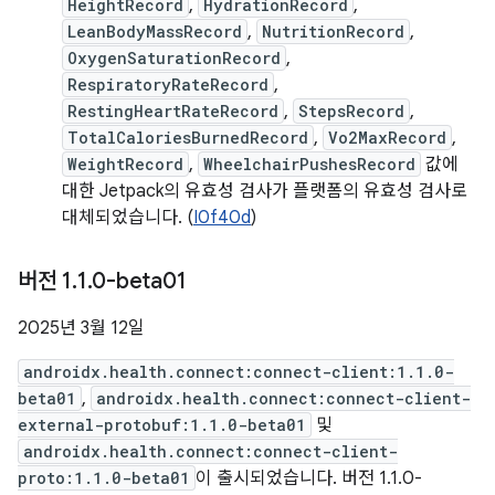
HeightRecord
,
HydrationRecord
,
LeanBodyMassRecord
,
NutritionRecord
,
OxygenSaturationRecord
,
RespiratoryRateRecord
,
RestingHeartRateRecord
,
StepsRecord
,
TotalCaloriesBurnedRecord
,
Vo2MaxRecord
,
WeightRecord
,
WheelchairPushesRecord
값에
대한 Jetpack의 유효성 검사가 플랫폼의 유효성 검사로
대체되었습니다. (
I0f40d
)
버전 1
.
1
.
0-beta01
2025년 3월 12일
androidx.health.connect:connect-client:1.1.0-
beta01
,
androidx.health.connect:connect-client-
external-protobuf:1.1.0-beta01
및
androidx.health.connect:connect-client-
proto:1.1.0-beta01
이 출시되었습니다. 버전 1.1.0-