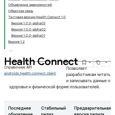
Объявление зависимостей
Обратная связь
Тестовая версия Health Connect 1.0
Версия 1.0.0-alpha03
Версия 1.0.0-alpha02
Версия 1.0.0-alpha01
Версия 1.2
Health Connect
Справочник API
Позволяет
androidx.health.connect.client
разработчикам читать
и записывать данные о
здоровье и физической форме пользователей.
Последнее
Стабильный
Предварительная
обновление
релиз
версия релиза