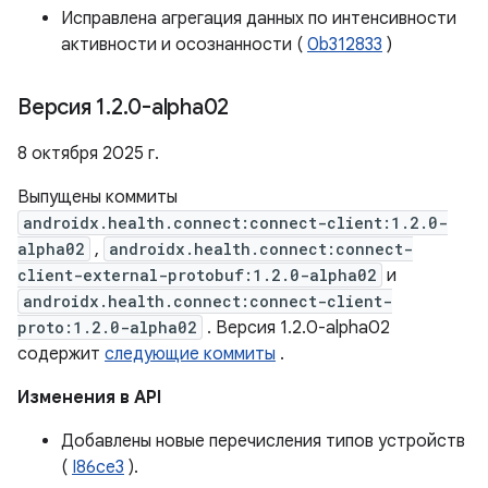
Исправлена ​​агрегация данных по интенсивности
активности и осознанности (
0b312833
)
Версия 1
.
2
.
0-alpha02
8 октября 2025 г.
Выпущены коммиты
androidx.health.connect:connect-client:1.2.0-
alpha02
,
androidx.health.connect:connect-
client-external-protobuf:1.2.0-alpha02
и
androidx.health.connect:connect-client-
proto:1.2.0-alpha02
. Версия 1.2.0-alpha02
содержит
следующие коммиты
.
Изменения в API
Добавлены новые перечисления типов устройств
(
I86ce3
).