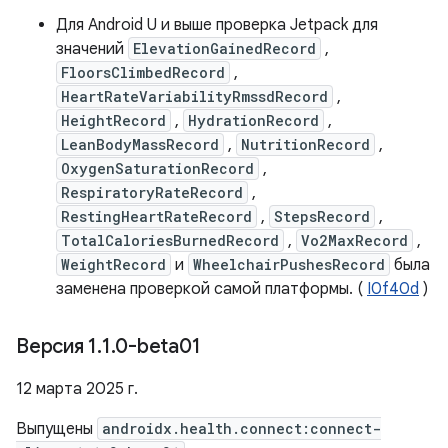
Для Android U и выше проверка Jetpack для
значений
ElevationGainedRecord
,
FloorsClimbedRecord
,
HeartRateVariabilityRmssdRecord
,
HeightRecord
,
HydrationRecord
,
LeanBodyMassRecord
,
NutritionRecord
,
OxygenSaturationRecord
,
RespiratoryRateRecord
,
RestingHeartRateRecord
,
StepsRecord
,
TotalCaloriesBurnedRecord
,
Vo2MaxRecord
,
WeightRecord
и
WheelchairPushesRecord
была
заменена проверкой самой платформы. (
I0f40d
)
Версия 1
.
1
.
0-beta01
12 марта 2025 г.
Выпущены
androidx.health.connect:connect-