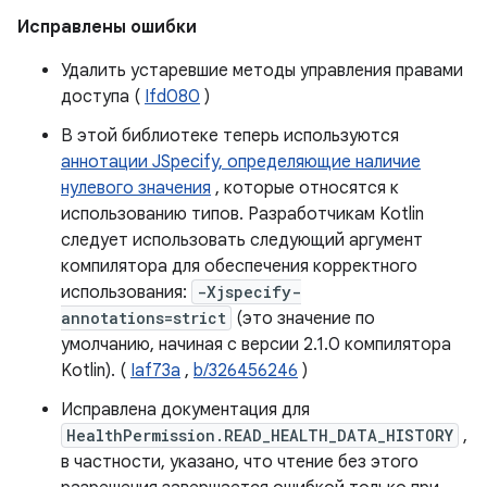
Исправлены ошибки
Удалить устаревшие методы управления правами
доступа (
Ifd080
)
В этой библиотеке теперь используются
аннотации JSpecify, определяющие наличие
нулевого значения
, которые относятся к
использованию типов. Разработчикам Kotlin
следует использовать следующий аргумент
компилятора для обеспечения корректного
использования:
-Xjspecify-
annotations=strict
(это значение по
умолчанию, начиная с версии 2.1.0 компилятора
Kotlin). (
Iaf73a
,
b/326456246
)
Исправлена ​​документация для
HealthPermission.READ_HEALTH_DATA_HISTORY
,
в частности, указано, что чтение без этого