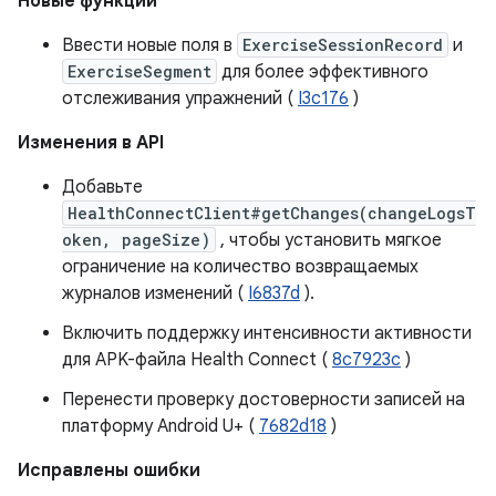
Новые функции
Ввести новые поля в
ExerciseSessionRecord
и
ExerciseSegment
для более эффективного
отслеживания упражнений (
I3c176
)
Изменения в API
Добавьте
HealthConnectClient#getChanges(changeLogsT
oken, pageSize)
, чтобы установить мягкое
ограничение на количество возвращаемых
журналов изменений (
I6837d
).
Включить поддержку интенсивности активности
для APK-файла Health Connect (
8c7923c
)
Перенести проверку достоверности записей на
платформу Android U+ (
7682d18
)
Исправлены ошибки