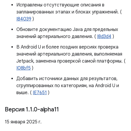
Исправлены отсутствующие описания в
запланированных этапах и блоках упражнений. (
I84039
)
Обновите документацию Java для предельных
значений артериального давления. (
I8d3d4
)
В Android U и более поздних версиях проверка
значений артериального давления, выполняемая
Jetpack, заменена проверкой самой платформы. (
I08bf5
)
Добавить источники данных для результатов,
сгруппированных по категориям, на Android U и
выше. (
IE7651
)
Версия 1
.
1
.
0-alpha11
15 января 2025 г.