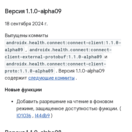
Версия 1
.
1
.
0-alpha09
18 сентября 2024 г.
Выпущены коммиты
androidx.health.connect:connect-client:1.1.0-
alpha09
,
androidx.health.connect:connect-
client-external-protobuf:1.1.0-alpha09
и
androidx.health.connect:connect-client-
proto:1.1.0-alpha09
. Версия 1.1.0-alpha09
содержит
следующие коммиты
.
Новые функции
Добавить разрешение на чтение в фоновом
режиме, защищенное доступностью функции. (
I01036
,
I44db9
)