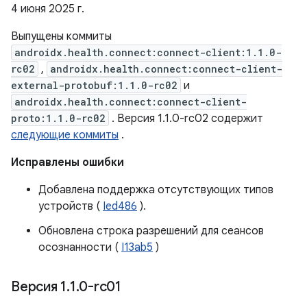
4 июня 2025 г.
Выпущены коммиты
androidx.health.connect:connect-client:1.1.0-
rc02
,
androidx.health.connect:connect-client-
external-protobuf:1.1.0-rc02
и
androidx.health.connect:connect-client-
proto:1.1.0-rc02
. Версия 1.1.0-rc02 содержит
следующие коммиты
.
Исправлены ошибки
Добавлена ​​поддержка отсутствующих типов
устройств (
Ied486
).
Обновлена ​​строка разрешений для сеансов
осознанности (
I13ab5
)
Версия 1
.
1
.
0-rc01