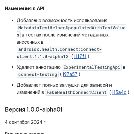
Изменения в API
Добавлена ​​возможность использования
MetadataTestHelper#populatedWithTestValue
s
​​в тестах после изменений метаданных,
внесенных в
androidx.health.connect:connect-
client:1.1.0-alpha12
(
I1f7f1
)
Удаляет аннотацию
ExperimentalTestingApi
в
connect-testing
(
I97a57
)
Добавляет полные заглушки для записей и
изменений в
FakeHealthConnectClient
(
I15a4c
)
Версия 1
.
0
.
0-alpha01
4 сентября 2024 г.