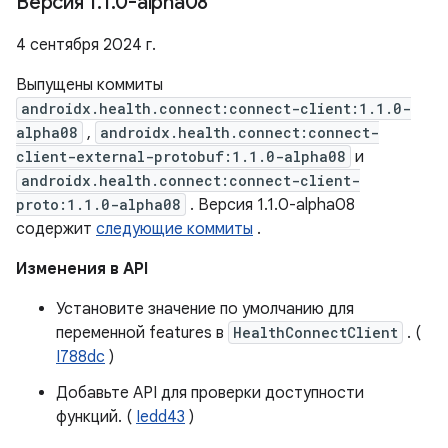
Версия 1
.
1
.
0-alpha08
4 сентября 2024 г.
Выпущены коммиты
androidx.health.connect:connect-client:1.1.0-
alpha08
,
androidx.health.connect:connect-
client-external-protobuf:1.1.0-alpha08
и
androidx.health.connect:connect-client-
proto:1.1.0-alpha08
. Версия 1.1.0-alpha08
содержит
следующие коммиты
.
Изменения в API
Установите значение по умолчанию для
переменной features в
HealthConnectClient
. (
I788dc
)
Добавьте API для проверки доступности
функций. (
Iedd43
)