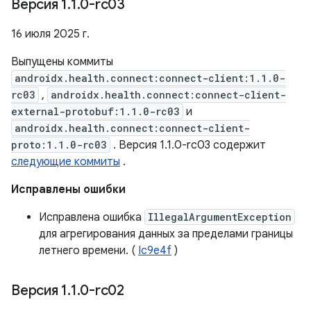
Версия 1
.
1
.
0-rc03
16 июля 2025 г.
Выпущены коммиты
androidx.health.connect:connect-client:1.1.0-
rc03
,
androidx.health.connect:connect-client-
external-protobuf:1.1.0-rc03
и
androidx.health.connect:connect-client-
proto:1.1.0-rc03
. Версия 1.1.0-rc03 содержит
следующие коммиты
.
Исправлены ошибки
Исправлена ​​ошибка
IllegalArgumentException
для агрегирования данных за пределами границы
летнего времени. (
Ic9e4f
)
Версия 1
.
1
.
0-rc02