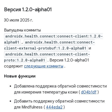
Версия 1
.
2
.
0-alpha01
30 июля 2025 г.
Выпущены коммиты
androidx.health.connect:connect-client:1.2.0-
alpha01
,
androidx.health.connect:connect-
client-external-protobuf:1.2.0-alpha01
и
androidx.health.connect:connect-client-
proto:1.2.0-alpha01
. Версия 1.2.0-alpha01
содержит
следующие коммиты
.
Новые функции
Добавлена ​​поддержка обратной совместимости
для измерения температуры кожи (
d04b1df
)
Добавить поддержку обратной совместимости
для Mindfulness (
444eda2
)