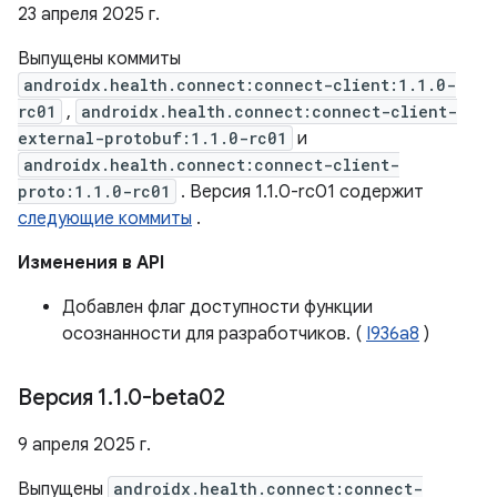
23 апреля 2025 г.
Выпущены коммиты
androidx.health.connect:connect-client:1.1.0-
rc01
,
androidx.health.connect:connect-client-
external-protobuf:1.1.0-rc01
и
androidx.health.connect:connect-client-
proto:1.1.0-rc01
. Версия 1.1.0-rc01 содержит
следующие коммиты
.
Изменения в API
Добавлен флаг доступности функции
осознанности для разработчиков. (
I936a8
)
Версия 1
.
1
.
0-beta02
9 апреля 2025 г.
Выпущены
androidx.health.connect:connect-