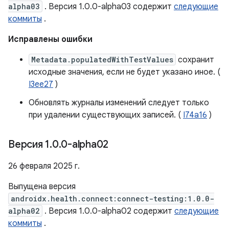
alpha03
. Версия 1.0.0-alpha03 содержит
следующие
коммиты
.
Исправлены ошибки
Metadata.populatedWithTestValues
​​сохранит
исходные значения, если не будет указано иное. (
I3ee27
)
Обновлять журналы изменений следует только
при удалении существующих записей. (
I74a16
)
Версия 1
.
0
.
0-alpha02
26 февраля 2025 г.
Выпущена версия
androidx.health.connect:connect-testing:1.0.0-
alpha02
. Версия 1.0.0-alpha02 содержит
следующие
коммиты
.