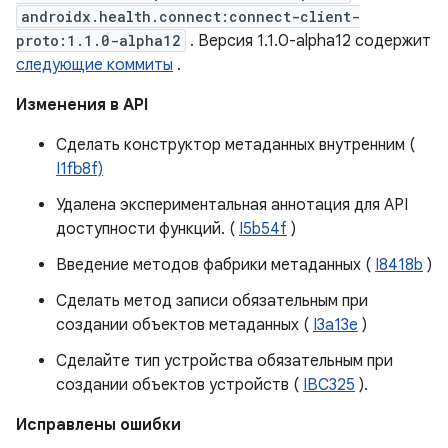
androidx.health.connect:connect-client-
proto:1.1.0-alpha12
. Версия 1.1.0-alpha12 содержит
следующие коммиты
.
Изменения в API
Сделать конструктор метаданных внутренним (
I1fb8f)
Удалена экспериментальная аннотация для API
доступности функций. (
I5b54f
)
Введение методов фабрики метаданных (
I8418b
)
Сделать метод записи обязательным при
создании объектов метаданных (
I3a13e
)
Сделайте тип устройства обязательным при
создании объектов устройств (
IBC325
).
Исправлены ошибки