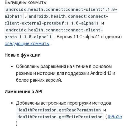
Выпущены коммиты
androidx.health.connect:connect-client:1.1.0-
alpha11
,
androidx.health.connect:connect-
client-external-protobuf:1.1.0-alpha11
и
androidx.health.connect:connect-client-
proto:1.1.0-alpha11
. Версия 1.1.0-alpha11 содержит
следующие коммиты
.
Новые функции
Обновлены разрешения на чтение в фоновом
режиме и истории для поддержки Android 13 и
более ранних версий.
Изменения в API
Добавлены встроенные перегрузки методов
HealthPermission.getReadPermission
и
HealthPermission.getWritePermission
(
I59a2e
)