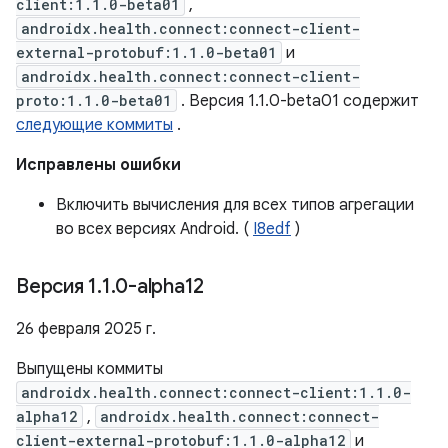
client:1.1.0-beta01
,
androidx.health.connect:connect-client-
external-protobuf:1.1.0-beta01
и
androidx.health.connect:connect-client-
proto:1.1.0-beta01
. Версия 1.1.0-beta01 содержит
следующие коммиты
.
Исправлены ошибки
Включить вычисления для всех типов агрегации
во всех версиях Android. (
I8edf
)
Версия 1
.
1
.
0-alpha12
26 февраля 2025 г.
Выпущены коммиты
androidx.health.connect:connect-client:1.1.0-
alpha12
,
androidx.health.connect:connect-
client-external-protobuf:1.1.0-alpha12
и