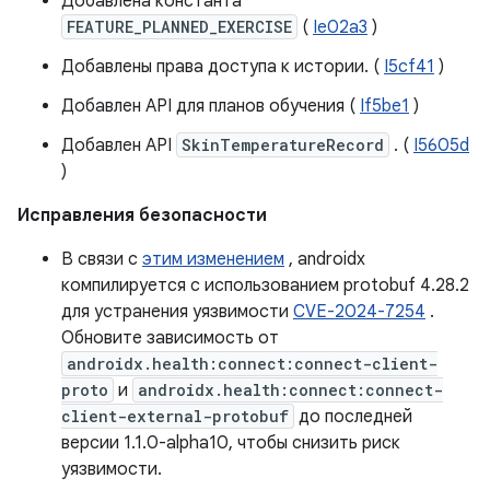
Добавлена ​​константа
FEATURE_PLANNED_EXERCISE
(
Ie02a3
)
Добавлены права доступа к истории. (
I5cf41
)
Добавлен API для планов обучения (
If5be1
)
Добавлен API
SkinTemperatureRecord
. (
I5605d
)
Исправления безопасности
В связи с
этим изменением
, androidx
компилируется с использованием protobuf 4.28.2
для устранения уязвимости
CVE-2024-7254
.
Обновите зависимость от
androidx.health:connect:connect-client-
proto
и
androidx.health:connect:connect-
client-external-protobuf
до последней
версии 1.1.0-alpha10, чтобы снизить риск
уязвимости.