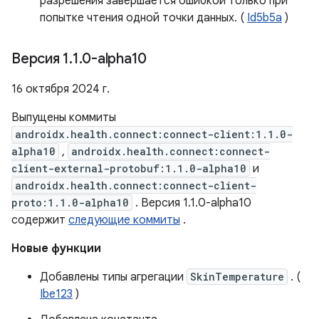
разрешения завершается ошибкой только при
попытке чтения одной точки данных. (
Id5b5a
)
Версия 1
.
1
.
0-alpha10
16 октября 2024 г.
Выпущены коммиты
androidx.health.connect:connect-client:1.1.0-
alpha10
,
androidx.health.connect:connect-
client-external-protobuf:1.1.0-alpha10
и
androidx.health.connect:connect-client-
proto:1.1.0-alpha10
. Версия 1.1.0-alpha10
содержит
следующие коммиты
.
Новые функции
Добавлены типы агрегации
SkinTemperature
. (
Ibe123
)