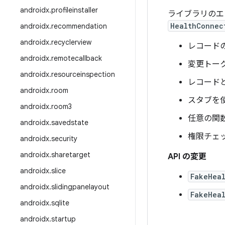
androidx
.
profileinstaller
ライブラリのエ
HealthConnec
androidx
.
recommendation
androidx
.
recyclerview
レコード
androidx
.
remotecallback
変更トー
androidx
.
resourceinspection
レコード
androidx
.
room
スタブを
androidx
.
room3
任意の関
androidx
.
savedstate
権限チェ
androidx
.
security
androidx
.
sharetarget
API の変更
androidx
.
slice
FakeHea
androidx
.
slidingpanelayout
FakeHea
androidx
.
sqlite
androidx
.
startup