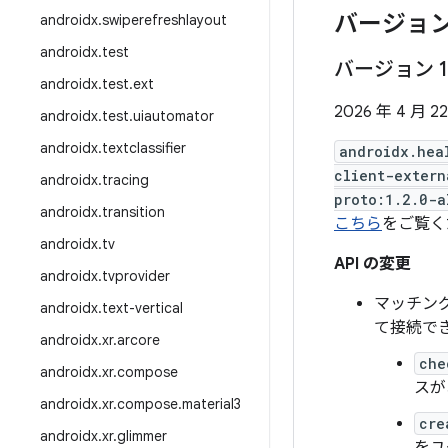
バージョン
androidx
.
swiperefreshlayout
androidx
.
test
バージョン 1
androidx
.
test
.
ext
2026 年 4 月 2
androidx
.
test
.
uiautomator
androidx
.
textclassifier
androidx.hea
client-extern
androidx
.
tracing
proto:1.2.0-a
androidx
.
transition
こちら
をご覧く
androidx
.
tv
API の変更
androidx
.
tvprovider
マッチング
androidx
.
text-vertical
て接続で
androidx
.
xr
.
arcore
che
androidx
.
xr
.
compose
スが
androidx
.
xr
.
compose
.
material3
cre
androidx
.
xr
.
glimmer