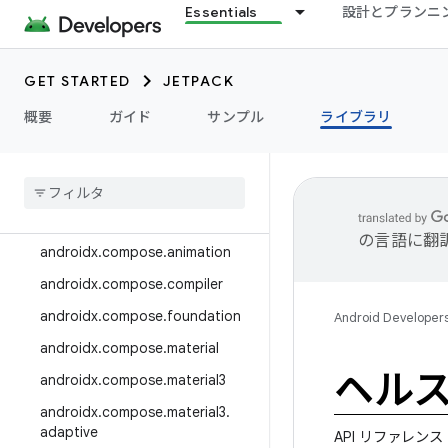
Essentials
設計とプランニ
androidx.camera.media3
androidx.camera.viewfinder
GET STARTED
JETPACK
androidx.car
概要
ガイド
サンプル
ライブラリ
androidx.car.app
androidx
.
cardview
androidx
.
collection
androidx
.
compose
の言語に翻
androidx
.
compose
.
animation
androidx
.
compose
.
compiler
androidx
.
compose
.
foundation
Android Developer
androidx
.
compose
.
material
ヘル
androidx
.
compose
.
material3
androidx
.
compose
.
material3
.
adaptive
API リファレンス