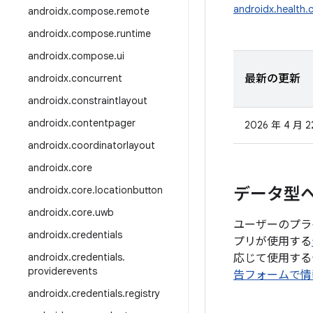
androidx.health.
androidx
.
compose
.
remote
androidx
.
compose
.
runtime
androidx
.
compose
.
ui
androidx
.
concurrent
最新の更新
androidx
.
constraintlayout
androidx
.
contentpager
2026 年 4 月 2
androidx
.
coordinatorlayout
androidx
.
core
androidx
.
core
.
locationbutton
データ型
androidx
.
core
.
uwb
ユーザーのプラ
androidx
.
credentials
プリが使用する
androidx
.
credentials
.
応じて使用する
providerevents
告フォームで情
androidx
.
credentials
.
registry