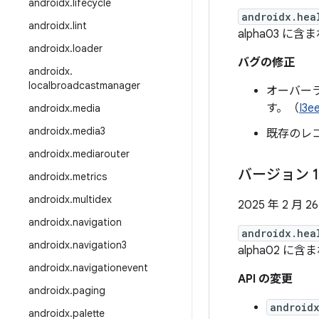
androidx
.
lifecycle
androidx.hea
androidx
.
lint
alpha03 に含
androidx
.
loader
バグの修正
androidx
.
localbroadcastmanager
オーバー
す。（
I3e
androidx
.
media
androidx
.
media3
既存のレ
androidx
.
mediarouter
バージョン 1
androidx
.
metrics
androidx
.
multidex
2025 年 2 月 2
androidx
.
navigation
androidx.hea
androidx
.
navigation3
alpha02 に含
androidx
.
navigationevent
API の変更
androidx
.
paging
android
androidx
.
palette