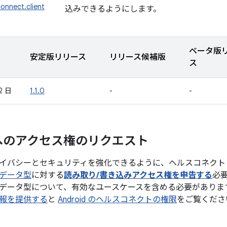
connect.client
込みできるようにします。
ベータ版
安定版リリース
リリース候補版
ス
2 日
1.1.0
-
-
へのアクセス権のリクエスト
イバシーとセキュリティを強化できるように、ヘルスコネクト
データ型
に対する
読み取り/書き込みアクセス権を申告する
必
データ型について、有効なユースケースを含める必要がありま
報を提供する
と
Android のヘルスコネクトの権限
をご覧くださ