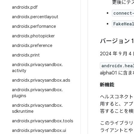
更後にテ
androidx
.
pdf
connect
androidx
.
percentlayout
FakeHea
androidx
.
performance
androidx
.
photopicker
バージョン 1
androidx
.
preference
2024 年 9 月 4
androidx
.
print
androidx
.
privacysandbox
.
androidx.hea
activity
alpha01 に含
androidx
.
privacysandbox
.
ads
新機能
androidx
.
privacysandbox
.
plugins
ヘルスコネクト
用すると、アプ
androidx
.
privacysandbox
.
答することを検
sdkruntime
androidx
.
privacysandbox
.
tools
このライブラリ
ライアントとや
androidx
.
privacysandbox
.
ui