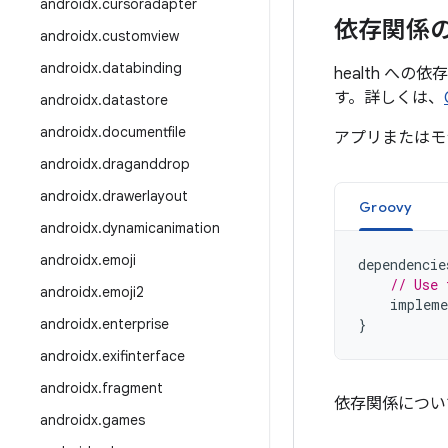
androidx
.
cursoradapter
依存関係
androidx
.
customview
androidx
.
databinding
health へ
す。詳しくは、
androidx
.
datastore
androidx
.
documentfile
アプリまたはモ
androidx
.
draganddrop
androidx
.
drawerlayout
Groovy
androidx
.
dynamicanimation
androidx
.
emoji
dependencie
// Use 
androidx
.
emoji2
impleme
androidx
.
enterprise
}
androidx
.
exifinterface
androidx
.
fragment
依存関係につい
androidx
.
games