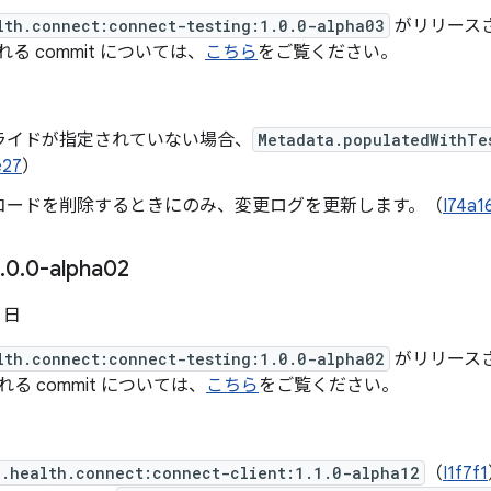
lth.connect:connect-testing:1.0.0-alpha03
がリリースさ
まれる commit については、
こちら
をご覧ください。
ライドが指定されていない場合、
Metadata.populatedWithTe
e27
）
コードを削除するときにのみ、変更ログを更新します。（
I74a1
.
0
.
0-alpha02
6 日
lth.connect:connect-testing:1.0.0-alpha02
がリリースさ
まれる commit については、
こちら
をご覧ください。
x.health.connect:connect-client:1.1.0-alpha12
（
I1f7f1