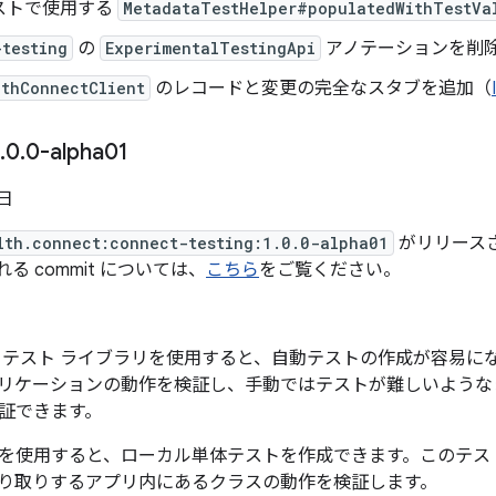
ストで使用する
MetadataTestHelper#populatedWithTestVa
-testing
の
ExperimentalTestingApi
アノテーションを削
lthConnectClient
のレコードと変更の完全なスタブを追加（
.
0
.
0-alpha01
 日
lth.connect:connect-testing:1.0.0-alpha01
がリリースさ
まれる commit については、
こちら
をご覧ください。
 テスト ライブラリを使用すると、自動テストの作成が容易に
リケーションの動作を検証し、手動ではテストが難しいような
証できます。
を使用すると、ローカル単体テストを作成できます。このテス
り取りするアプリ内にあるクラスの動作を検証します。