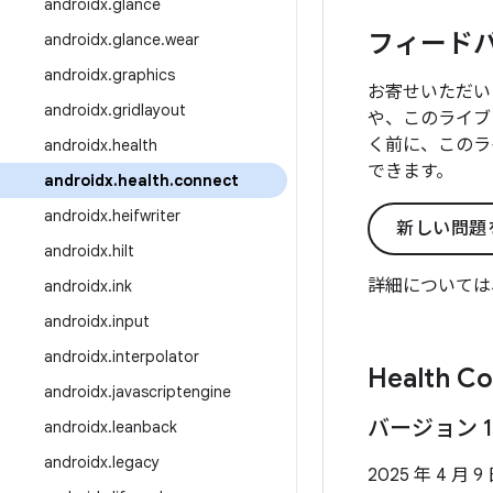
androidx
.
glance
フィード
androidx
.
glance
.
wear
androidx
.
graphics
お寄せいただい
androidx
.
gridlayout
や、このライブ
く前に、このラ
androidx
.
health
できます。
androidx
.
health
.
connect
androidx
.
heifwriter
新しい問題
androidx
.
hilt
詳細については
androidx
.
ink
androidx
.
input
androidx
.
interpolator
Health C
androidx
.
javascriptengine
バージョン 1
androidx
.
leanback
androidx
.
legacy
2025 年 4 月 9