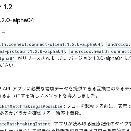
 1
.
2
.
2
.
0-alpha04
2 日
lth.connect:connect-client:1.2.0-alpha04
、
androidx.
al-protobuf:1.2.0-alpha04
、
androidx.health.connect
lpha04
がリリースされました。バージョン 1.2.0-alpha04 に
ださい。
 API: アプリに必要な健康データを提供できる互換性のある
きるようにする新しいメソッドを導入しました。
ckIfMatchmakingIsPossible
: フローを起動する前に、表示
あるかどうかを確認する一時停止関数。
ateMatchmakingIntent
: アプリが読み取る医療記録のタイ