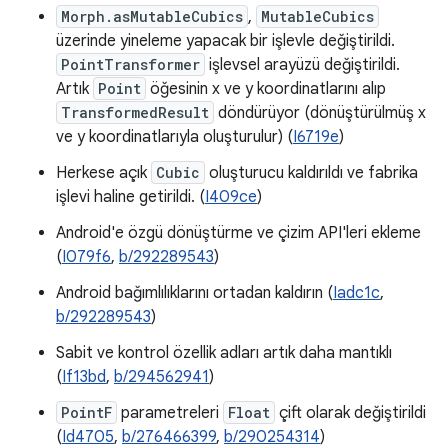
Morph.asMutableCubics
,
MutableCubics
üzerinde yineleme yapacak bir işlevle değiştirildi.
PointTransformer
işlevsel arayüzü değiştirildi.
Artık
Point
öğesinin x ve y koordinatlarını alıp
TransformedResult
döndürüyor (dönüştürülmüş x
ve y koordinatlarıyla oluşturulur) (
I6719e
)
Herkese açık
Cubic
oluşturucu kaldırıldı ve fabrika
işlevi haline getirildi. (
I409ce
)
Android'e özgü dönüştürme ve çizim API'leri ekleme
(
I079f6
,
b/292289543
)
Android bağımlılıklarını ortadan kaldırın (
Iadc1c
,
b/292289543
)
Sabit ve kontrol özellik adları artık daha mantıklı
(
If13bd
,
b/294562941
)
PointF
parametreleri
Float
çift olarak değiştirildi
(
Id4705
,
b/276466399
,
b/290254314
)