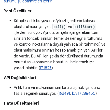
sürümü şu commit'leri içerir.
Yeni Özellikler
Kitaplık artık bu yuvarlak/yıldızlı şekillerin kolayca
oluşturulması için yeni
pill()
ve
pillStar()
işlevleri sunuyor. Ayrıca, bir şekil için gereken tam
sınırları (önceki sınırlar, temel Bezier eğrisi tutturma
ve kontrol noktalarına dayalı yalnızca bir tahmindi) ve
olası maksimum sınırları hesaplamak için yeni API'ler
de vardır. Bu API'ler, şeklin döndürülmesi durumunda
onu tutan kapsayıcının boyutunu belirlemek için
yararlı olabilir. (
I71827
)
API Değişiklikleri
Artık tam ve maksimum sınırlara ulaşmak için daha
fazla seçenek sunuluyor. (
I6d49f
,
b/317286450
)
Hata Düzeltmeleri