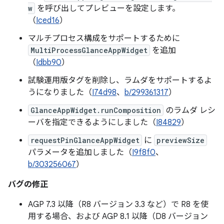
w
を呼び出してプレビューを設定します。
（
Iced16
）
マルチプロセス構成をサポートするために
MultiProcessGlanceAppWidget
を追加
（
Idbb90
）
試験運用版タグを削除し、ラムダをサポートするよ
うになりました（
I74d98
、
b/299361317
）
GlanceAppWidget.runComposition
のラムダ レシ
ーバを指定できるようにしました（
I84829
）
requestPinGlanceAppWidget
に
previewSize
パラメータを追加しました（
I9f8f0
、
b/303256067
）
バグの修正
AGP 7.3 以降（R8 バージョン 3.3 など）で R8 を使
用する場合、および AGP 8.1 以降（D8 バージョン