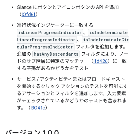
Glance にボタンとアイコンボタンの API を追加
（
I0fd6f
）
進行状況インジケーターに一致する
isLinearProgressIndicator
、
isIndeterminate
LinearProgressIndicator
、
isIndeterminateCir
cularProgressIndicator
フィルタを追加します。
追加の
hasAnyDescendants
フィルタにより、ノー
ドのサブ階層に特定のマッチャー（
Ifd426
）に一致
する子孫があるかどうかをテスト
サービス / アクティビティまたはブロードキャスト
を開始するクリック アクションのテストを可能にす
るアサーションとフィルタを追加します。入力要素
がチェックされているかどうかのテストも含まれま
す。（
I3041c
）
バージョン 1
.
0
.
0