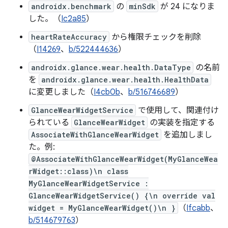
androidx.benchmark
の
minSdk
が 24 になりま
した。（
Ic2a85
）
heartRateAccuracy
から権限チェックを削除
（
I14269
、
b/522444636
）
androidx.glance.wear.health.DataType
の名前
を
androidx.glance.wear.health.HealthData
に変更しました（
I4cb0b
、
b/516746689
）
GlanceWearWidgetService
で使用して、関連付け
られている
GlanceWearWidget
の実装を指定する
AssociateWithGlanceWearWidget
を追加しまし
た。
例:
@AssociateWithGlanceWearWidget(MyGlanceWea
rWidget::class)\n class
MyGlanceWearWidgetService :
GlanceWearWidgetService() {\n override val
widget = MyGlanceWearWidget()\n }
（
Ifcabb
、
b/514679763
）