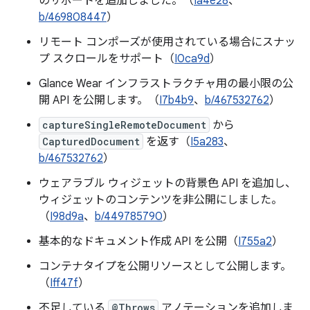
のサポートを追加しました。（
Ia4e28
、
b/469808447
）
リモート コンポーズが使用されている場合にスナッ
プ スクロールをサポート（
I0ca9d
）
Glance Wear インフラストラクチャ用の最小限の公
開 API を公開します。（
I7b4b9
、
b/467532762
）
captureSingleRemoteDocument
から
CapturedDocument
を返す（
I5a283
、
b/467532762
）
ウェアラブル ウィジェットの背景色 API を追加し、
ウィジェットのコンテンツを非公開にしました。
（
I98d9a
、
b/449785790
）
基本的なドキュメント作成 API を公開（
I755a2
）
コンテナタイプを公開リソースとして公開します。
（
Iff47f
）
不足している
@Throws
アノテーションを追加しま