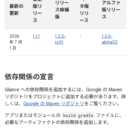
リリー
アルファ
最新の
版リ
タ版
ス候補
版リリー
更新
リー
リリ
版
ス
ス
ース
2026
1.1.1
1.2.0-
-
1.3.0-
年 7 月
rc01
alpha02
1 日
依存関係の宣言
Glance への依存関係を追加するには、Google の Maven
リポジトリをプロジェクトに追加する必要があります。詳
しくは、
Google の Maven リポジトリ
をご覧ください。
アプリまたはモジュールの
build.gradle
ファイルに、
必要なアーティファクトの依存関係を追加します。