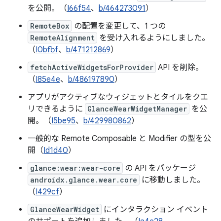
を公開。（
I66f54
、
b/464273091
）
RemoteBox
の配置を変更して、1 つの
RemoteAlignment
を受け入れるようにしました。
（
I0bfbf
、
b/471212869
）
fetchActiveWidgetsForProvider
API を削除。
（
I85e4e
、
b/486197890
）
アプリがアクティブなウィジェットとタイルをクエ
リできるように
GlanceWearWidgetManager
を公
開。（
I5be95
、
b/429980862
）
一般的な Remote Composable と Modifier の型を公
開（
Id1d40
）
glance:wear:wear-core
の API をパッケージ
androidx.glance.wear.core
に移動しました。
（
I429cf
）
GlanceWearWidget
にインタラクション イベント