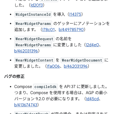
した。（
Id20f3
）
WidgetInstanceId
を導入（
I14375
）
WearWidgetParams
のゲッターにアノテーションを
追加します。（
I78c01
、
b/449785790
）
WearWidgetRequest
の名前を
WearWidgetParams
に変更しました（
I2d4e0
、
b/462031396
）
WearWidgetContent
を
WearWidgetDocument
に
変更しました。（
Ifa006
、
b/462031396
）
バグの修正
Compose
compileSdk
を API 37 に更新しました。
つまり、Compose を使用する場合は、AGP の最小
バージョン 9.2.0 が必要になります。（
Id45cd
、
b/413674743
）