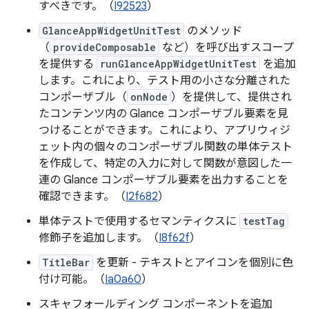
すべきです。（
I92523
）
GlanceAppWidgetUnitTest
のメソッド
（
provideComposable
など）を呼び出すスコープ
を提供する
runGlanceAppWidgetUnitTest
を追加
します。これにより、テスト用の小さな分離された
コンポーザブル（
onNode
）を提供して、提供され
たコンテンツ内の Glance コンポーザブル要素を見
つけることができます。これにより、アプリウィジ
ェット内の個々のコンポーザブル関数の単体テスト
を作成して、特定の入力に対して関数が意図した一
連の Glance コンポーザブル要素を出力することを
確認できます。（
I2f682
）
単体テストで使用するセマンティクスに
testTag
修飾子を追加します。（
I8f62f
）
TitleBar
を更新 - テキストとアイコンを個別に色
付け可能。（
Ia0a60
）
スキャフォールディング コンポーネントを追加