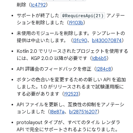
削除（
Ic4792
）
サポートが終了した
@RequiresApi(21)
アノテー
ションを削除しました（
I9103b
）
未使用のモジュールを削除します。テンプレートの
提供は中止いたします。（
I3fc90
、
b/430070874
）
Kotlin 2.0 でリリースされたプロジェクトを使用する
には、KGP 2.0.0 以降が必要です（
Idb6b5
）
API 評議会のフィードバックを修正（
I284c8
）
ボタンの色合いを変更するための新しい API を追加
しました。1.0 がリリースされるまで試験運用版に
する必要があります（
I92523
）
API ファイルを更新し、互換性の抑制をアノテーシ
ョンしました（
I8e87a
、
b/287516207
）
protolayout タイプが、すべてのタイル レンダラ
API で完全にサポートされるようになりました。