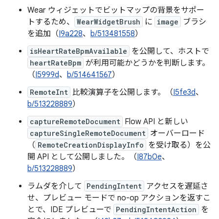
Wear ウィジェットでビットマップの背景をサポー
トするため、
WearWidgetBrush
に
image
ブラシ
を追加（
I9a228
、
b/513481558
）
isHeartRateBpmAvailable
を公開して、ホストで
heartRateBpm
が利用可能かどうかを判断します。
（
I5999d
、
b/514641567
）
RemoteInt
比較演算子を公開します。（
I5fe3d
、
b/513228889
）
captureRemoteDocument
Flow API と新しい
captureSingleRemoteDocument
オーバーロード
（
RemoteCreationDisplayInfo
を受け取る）を公
開 API として公開しました。（
I87b0e
、
b/513228889
）
ラムダを介して
PendingIntent
アクセスを遅延さ
せ、プレビュー モードで no-op アクションを返すこ
とで、IDE プレビューで
PendingIntentAction
を