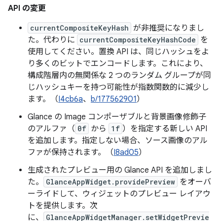
API の変更
currentCompositeKeyHash
が非推奨になりまし
た。代わりに
currentCompositeKeyHashCode
を
使用してください。置換 API は、同じハッシュをよ
り多くのビットでエンコードします。これにより、
構成階層内の無関係な 2 つのランダム グループが同
じハッシュキーを持つ可能性が指数関数的に減少し
ます。（
I4cb6a
、
b/177562901
）
Glance の Image コンポーザブルと背景画像修飾子
のアルファ（
0f
から
1f
）を指定する新しい API
を追加します。指定しない場合、ソース画像のアル
ファが保持されます。（
I8ad05
）
生成されたプレビュー用の Glance API を追加しまし
た。
GlanceAppWidget.providePreview
をオーバ
ーライドして、ウィジェットのプレビュー レイアウ
トを提供します。次
に、
GlanceAppWidgetManager.setWidgetPrevie