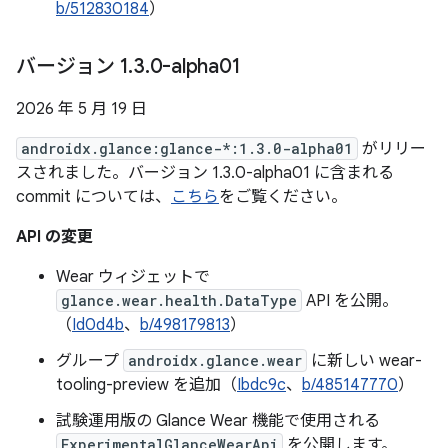
b/512830184
）
バージョン 1
.
3
.
0-alpha01
2026 年 5 月 19 日
androidx.glance:glance-*:1.3.0-alpha01
がリリー
スされました。バージョン 1.3.0-alpha01 に含まれる
commit については、
こちら
をご覧ください。
API の変更
Wear ウィジェットで
glance.wear.health.DataType
API を公開。
（
Id0d4b
、
b/498179813
）
グループ
androidx.glance.wear
に新しい wear-
tooling-preview を追加（
Ibdc9c
、
b/485147770
）
試験運用版の Glance Wear 機能で使用される
ExperimentalGlanceWearApi
を公開します。