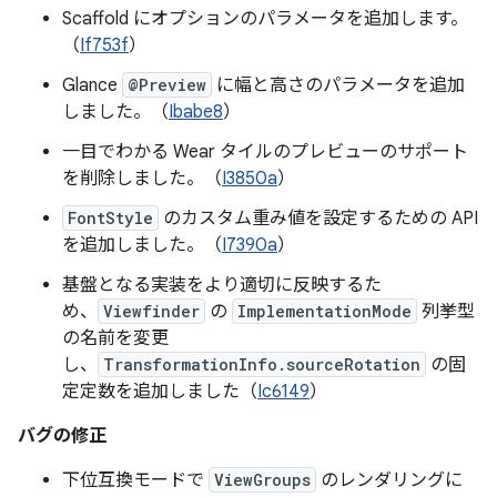
Scaffold にオプションのパラメータを追加します。
（
If753f
）
Glance
@Preview
に幅と高さのパラメータを追加
しました。（
Ibabe8
）
一目でわかる Wear タイルのプレビューのサポート
を削除しました。（
I3850a
）
FontStyle
のカスタム重み値を設定するための API
を追加しました。（
I7390a
）
基盤となる実装をより適切に反映するた
め、
Viewfinder
の
ImplementationMode
列挙型
の名前を変更
し、
TransformationInfo.sourceRotation
の固
定定数を追加しました（
Ic6149
）
バグの修正
下位互換モードで
ViewGroups
のレンダリングに