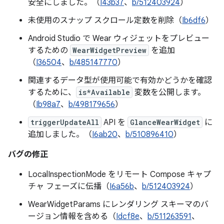
安全にしました。（
I43b37
、
b/512403924
）
未使用のスナップ スクロール定数を削除（
Ib6df6
）
Android Studio で Wear ウィジェットをプレビュー
するための
WearWidgetPreview
を追加
（
I36504
、
b/485147770
）
関連するデータ型が使用可能で有効かどうかを確認
するために、
is*Available
変数を公開します。
（
Ib98a7
、
b/498179656
）
triggerUpdateAll
API を
GlanceWearWidget
に
追加しました。（
I6ab20
、
b/510896410
）
バグの修正
LocalInspectionMode をリモート Compose キャプ
チャ フェーズに伝播（
I6a56b
、
b/512403924
）
WearWidgetParams にレンダリング スキーマのバ
ージョン情報を含める（
Idcf8e
、
b/511263591
、