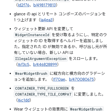
（
Id2f76
、
b/498179813
）
glance の api とリモート コンポーズのバージョンを
1 つ上げます（
Ia4ea3
）
ウィジェット更新 API を変更して
WidgetInstanceId
を受け取るようにし、特定のウ
ィジェットの ID を取得するヘルパーを追加しまし
た。指定された ID が無効であるか、呼び出し元が所
有していない場合、新しい API は
IllegalArgumentException
をスローします。
（
I6f3c5
、
b/446828899
）
WearWidgetBrush
に縦方向と横方向のグラデーシ
ョンを追加します。（
If70ae
、
b/470080675
）
CONTAINER_TYPE_FULLSCREEN
を
CONTAINER_TYPE_TILE_COMPAT
に変更しました。
（
I6c1dd
）
Wear ウィジェットの背景用に
WearWidgetBrush