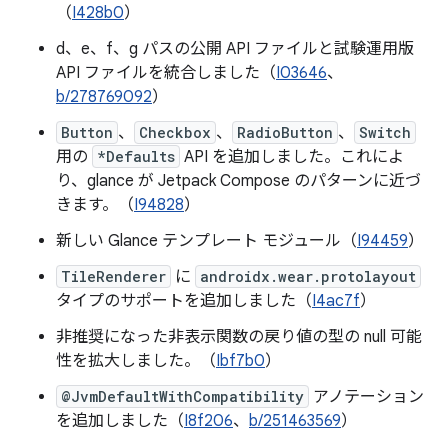
（
I428b0
）
d、e、f、g パスの公開 API ファイルと試験運用版
API ファイルを統合しました（
I03646
、
b/278769092
）
Button
、
Checkbox
、
RadioButton
、
Switch
用の
*Defaults
API を追加しました。これによ
り、glance が Jetpack Compose のパターンに近づ
きます。（
I94828
）
新しい Glance テンプレート モジュール（
I94459
）
TileRenderer
に
androidx.wear.protolayout
タイプのサポートを追加しました（
I4ac7f
）
非推奨になった非表示関数の戻り値の型の null 可能
性を拡大しました。（
Ibf7b0
）
@JvmDefaultWithCompatibility
アノテーション
を追加しました（
I8f206
、
b/251463569
）