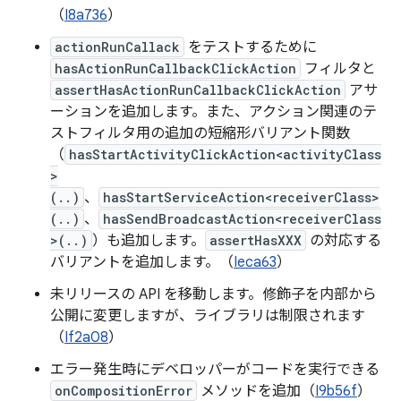
（
I8a736
）
actionRunCallack
をテストするために
hasActionRunCallbackClickAction
フィルタと
assertHasActionRunCallbackClickAction
アサ
ーションを追加します。また、アクション関連のテ
ストフィルタ用の追加の短縮形バリアント関数
（
hasStartActivityClickAction<activityClass
>
(..)
、
hasStartServiceAction<receiverClass>
(..)
、
hasSendBroadcastAction<receiverClass
>(..)
）も追加します。
assertHasXXX
の対応する
バリアントを追加します。（
Ieca63
）
未リリースの API を移動します。修飾子を内部から
公開に変更しますが、ライブラリは制限されます
（
If2a08
）
エラー発生時にデベロッパーがコードを実行できる
onCompositionError
メソッドを追加（
I9b56f
）