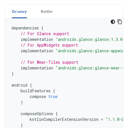
Groovy
Kotlin
dependencies
{
// For Glance support
implementation
"androidx.glance:glance:1.3.0-a
// For AppWidgets support
implementation
"androidx.glance:glance-appwidg
// For Wear-Tiles support
implementation
"androidx.glance:glance-wear-ti
}
android
{
buildFeatures
{
compose
true
}
composeOptions
{
kotlinCompilerExtensionVersion
=
"1.1.0-be
}