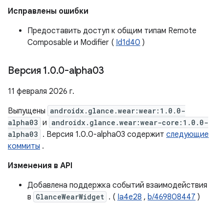
Исправлены ошибки
Предоставить доступ к общим типам Remote
Composable и Modifier (
Id1d40
)
Версия 1
.
0
.
0-alpha03
11 февраля 2026 г.
Выпущены
androidx.glance.wear:wear:1.0.0-
alpha03
и
androidx.glance.wear:wear-core:1.0.0-
alpha03
. Версия 1.0.0-alpha03 содержит
следующие
коммиты
.
Изменения в API
Добавлена ​​поддержка событий взаимодействия
в
GlanceWearWidget
. (
Ia4e28
,
b/469808447
)