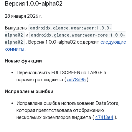
Версия 1
.
0
.
0-alpha02
28 января 2026 г.
Выпущены
androidx.glance.wear:wear:1.0.0-
alpha02
и
androidx.glance.wear:wear-core:1.0.0-
alpha02
. Версия 1.0.0-alpha02 содержит
следующие
коммиты
.
Новые функции
Переназначить FULLSCREEN на LARGE в
параметрах виджета (
ad78d95
)
Исправлены ошибки
Исправлена ​​ошибка использования DataStore,
которая препятствовала отображению
нескольких экземпляров виджета (
474f3e4
).