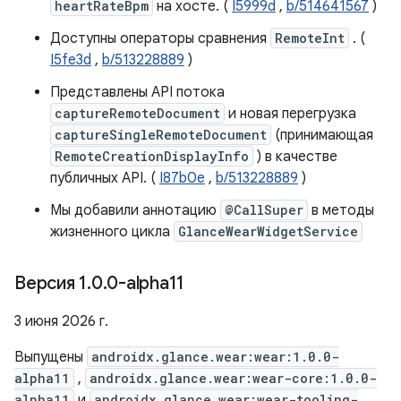
heartRateBpm
на хосте. (
I5999d
,
b/514641567
)
Доступны операторы сравнения
RemoteInt
. (
I5fe3d
,
b/513228889
)
Представлены API потока
captureRemoteDocument
и новая перегрузка
captureSingleRemoteDocument
(принимающая
RemoteCreationDisplayInfo
) в качестве
публичных API. (
I87b0e
,
b/513228889
)
Мы добавили аннотацию
@CallSuper
в методы
жизненного цикла
GlanceWearWidgetService
Версия 1
.
0
.
0-alpha11
3 июня 2026 г.
Выпущены
androidx.glance.wear:wear:1.0.0-
alpha11
,
androidx.glance.wear:wear-core:1.0.0-
alpha11
и
androidx.glance.wear:wear-tooling-