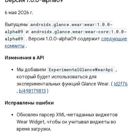
Версия 1
.
0
.
0-alpha09
6 мая 2026 г.
Выпущены
androidx.glance.wear:wear:1.0.0-
alpha09
и
androidx.glance.wear:wear-core:1.0.0-
alpha09
. Версия 1.0.0-alpha09 содержит
следующие
коммиты
.
Изменения в API
Мы добавили
ExperimentalGlanceWearApi
,
который будет использоваться для
экспериментальных функций Glance Wear. (
Id2f76
,
b/498179813
)
Исправлены ошибки
Обновлен парсер XML-метаданных виджетов
Wear Widget, чтобы он учитывал виджеты во
время загрузки.