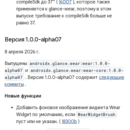
compileSdk до 37" (
I6007
), которое также
применяется к glance-wear, поэтому в этом
выпуске требование к compileSdk больше не
равно 37.
Версия 1
.
0
.
0-alpha07
8 апреля 2026 г.
Выпущены
androidx.glance.wear:wear:1.0.0-
alpha07
и
androidx.glance.wear:wear-core:1.0.0-
alpha07
. Версия 1.0.0-alpha07 содержит
следующие
коммиты
.
Новые функции
Добавить фоновое изображение виджета Wear
Widget по умолчанию, если
WearWidgetBrush
пуст или не указан. (
I8300b
)