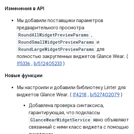
Изменения в API
Мы добавили поставщики параметров
предварительного просмотра
RoundAllWidgetPreviewParams
,
RoundSmallWidgetPreviewParams
и
RoundLargeWidgetPreviewParams
для
полностью закругленных виджетов Glance Wear. (
If5336
,
b/512405233
)
Новые функции
Мы настроили и добавили библиотеку Linter для
виджетов Glance Wear. (
If4218
,
b/527402079
)
Добавлена ​​проверка синтаксиса,
гарантирующая, что подклассы
GlanceWearWidgetService
явно объявляют
связанный с ними класс виджета с помощью