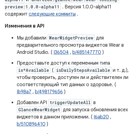
preview:1.0.0-alpha11
. Версия 1.0.0-alpha11
содержит
следующие коммиты
.
Изменения в API
Мы добавили
WearWidgetPreview
для
предварительного просмотра виджетов Wear в
Android Studio. (
I36504
,
b/485147770
)
Предоставьте доступ к переменным типа
is*Available
(
isDailyStepsAvailable
и т. д.),
чтобы проверить, доступен ли и действителен ли
соответствующий тип данных о здоровье. (
Ib98a7
,
b/498179656
)
Добавлен API
triggerUpdateAll
в
GlanceWearWidget
для запуска обновления всех
виджетов в данном приложении. (
I6ab20
,
b/510896410
)