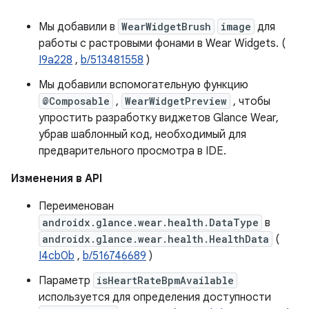
Мы добавили в
WearWidgetBrush
image
для
работы с растровыми фонами в Wear Widgets. (
I9a228
,
b/513481558
)
Мы добавили вспомогательную функцию
@Composable
,
WearWidgetPreview
, чтобы
упростить разработку виджетов Glance Wear,
убрав шаблонный код, необходимый для
предварительного просмотра в IDE.
Изменения в API
Переименован
androidx.glance.wear.health.DataType
в
androidx.glance.wear.health.HealthData
(
I4cb0b
,
b/516746689
)
Параметр
isHeartRateBpmAvailable
используется для определения доступности