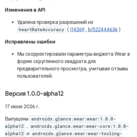
Изменения в API
Удалена проверка разрешений из
heartRateAccuracy
(
I14269
,
b/522444636
)
Исправлены ошибки
Мы скорректировали параметры виджета Wear в
форме скругленного квадрата для
предварительного просмотра, учитывая отзывы
пользователей.
Версия 1
.
0
.
0-alpha12
17 июня 2026 г.
Выпущены
androidx.glance.wear:wear:1.0.0-
alpha12
,
androidx.glance.wear:wear-core:1.0.0-
alpha12
и
androidx.glance.wear:wear-tooling-