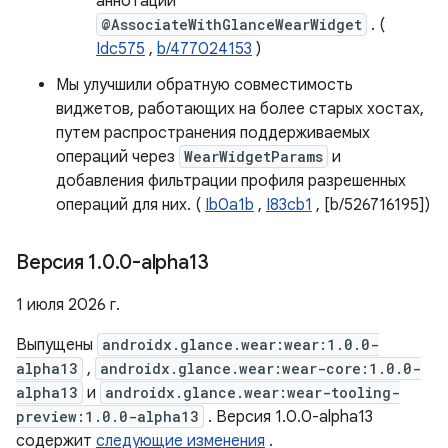
аннотации
@AssociateWithGlanceWearWidget
. (
Idc575
,
b/477024153
)
Мы улучшили обратную совместимость
виджетов, работающих на более старых хостах,
путем распространения поддерживаемых
операций через
WearWidgetParams
и
добавления фильтрации профиля разрешенных
операций для них. (
Ib0a1b
,
I83cb1
, [b/526716195])
Версия 1
.
0
.
0-alpha13
1 июля 2026 г.
Выпущены
androidx.glance.wear:wear:1.0.0-
alpha13
,
androidx.glance.wear:wear-core:1.0.0-
alpha13
и
androidx.glance.wear:wear-tooling-
preview:1.0.0-alpha13
. Версия 1.0.0-alpha13
содержит
следующие изменения
.