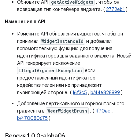
Обновите API
getActiveWidgets
, чтобы он
возвращал тип контейнера виджета. (
2772eb1
)
Изменения в API
Измените API обновления виджетов, чтобы он
принимал
WidgetInstanceId
и добавлял
вспомогательную функцию для получения
идентификаторов для заданного виджета. Новый
API генерирует исключение
IllegalArgumentException
если
предоставленный идентификатор
недействителен или не принадлежит
вызывающей стороне. (
I6f3c5
,
b/446828899
)
Добавление вертикального и горизонтального
градиента в
WearWidgetBrush
. (
If70ae
,
b/470080675
)
Версия 1
.
0
.
0-alpha06