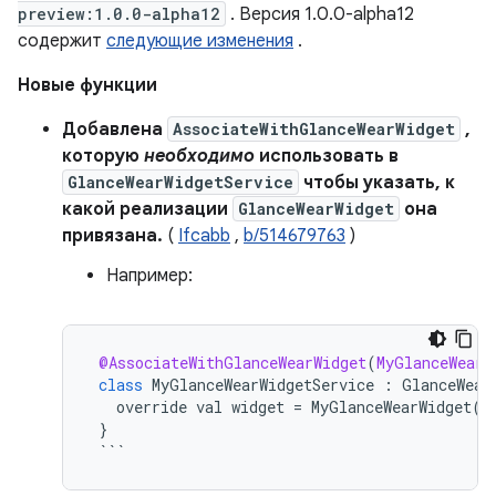
preview:1.0.0-alpha12
. Версия 1.0.0-alpha12
содержит
следующие изменения
.
Новые функции
Добавлена
AssociateWithGlanceWearWidget
,
которую
необходимо
использовать в
GlanceWearWidgetService
чтобы указать, к
какой реализации
GlanceWearWidget
она
привязана.
(
Ifcabb
,
b/514679763
)
Например:
@AssociateWithGlanceWearWidget
(
MyGlanceWearW
class
MyGlanceWearWidgetService
:
GlanceWear
override
val
widget
=
MyGlanceWearWidget
()
}
```