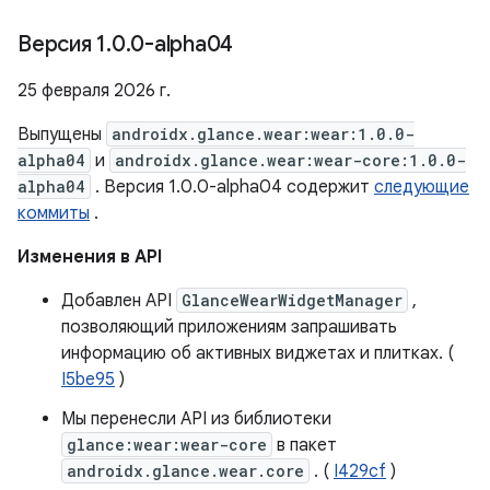
Версия 1
.
0
.
0-alpha04
25 февраля 2026 г.
Выпущены
androidx.glance.wear:wear:1.0.0-
alpha04
и
androidx.glance.wear:wear-core:1.0.0-
alpha04
. Версия 1.0.0-alpha04 содержит
следующие
коммиты
.
Изменения в API
Добавлен API
GlanceWearWidgetManager
,
позволяющий приложениям запрашивать
информацию об активных виджетах и ​​плитках. (
I5be95
)
Мы перенесли API из библиотеки
glance:wear:wear-core
в пакет
androidx.glance.wear.core
. (
I429cf
)