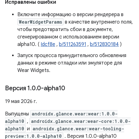
Исправлены ошибки
Включите информацию о версии рендерера в
WearWidgetParams
в качестве внутреннего поля,
чтобы предотвратить сбои в документе,
сгенерированном с использованием версии
alpha10. (
Idcf8e
,
b/511263591
,
b/512830184
)
Запуск процесса принудительного обновления
данных в режиме отладки или эмуляторе для
Wear Widgets.
Версия 1
.
0
.
0-alpha10
19 мая 2026 г.
Выпущены
androidx.glance.wear:wear:1.0.0-
alpha10
,
androidx.glance.wear:wear-core:1.0.0-
alpha10
и
androidx.glance.wear:wear-tooling-
preview:1.0.0-alpha10
. Версия 1.0.0-alpha10