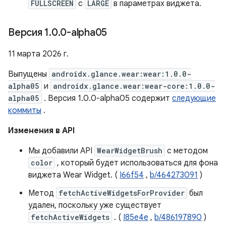
FULLSCREEN
с
LARGE
в параметрах виджета.
Версия 1
.
0
.
0-alpha05
11 марта 2026 г.
Выпущены
androidx.glance.wear:wear:1.0.0-
alpha05
и
androidx.glance.wear:wear-core:1.0.0-
alpha05
. Версия 1.0.0-alpha05 содержит
следующие
коммиты
.
Изменения в API
Мы добавили API
WearWidgetBrush
с методом
color
, который будет использоваться для фона
виджета Wear Widget. (
I66f54
,
b/464273091
)
Метод
fetchActiveWidgetsForProvider
был
удален, поскольку уже существует
fetchActiveWidgets
. (
I85e4e
,
b/486197890
)