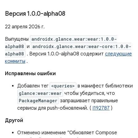
Версия 1
.
0
.
0-alpha08
22 апреля 2026 г.
Выпущены
androidx.glance.wear:wear:1.0.0-
alpha08
и
androidx.glance.wear:wear-core:1.0.0-
alpha08
. Версия 1.0.0-alpha08 содержит
следующие
коммиты
.
Исправлены ошибки
Добавлен тег
<queries>
в манифест библиотеки
glance:wear:wear
чтобы убедиться, что
PackageManager
запрашивает правильные
сервисы для push-обновлений. (
I192787
)
Другой
Отменено изменение "Обновляет Compose