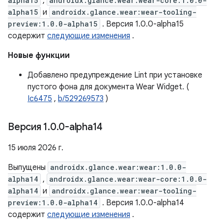
alpha15
,
androidx.glance.wear:wear-core:1.0.0-
alpha15
и
androidx.glance.wear:wear-tooling-
preview:1.0.0-alpha15
. Версия 1.0.0-alpha15
содержит
следующие изменения
.
Новые функции
Добавлено предупреждение Lint при установке
пустого фона для документа Wear Widget. (
Ic6475
,
b/529269573
)
Версия 1
.
0
.
0-alpha14
15 июля 2026 г.
Выпущены
androidx.glance.wear:wear:1.0.0-
alpha14
,
androidx.glance.wear:wear-core:1.0.0-
alpha14
и
androidx.glance.wear:wear-tooling-
preview:1.0.0-alpha14
. Версия 1.0.0-alpha14
содержит
следующие изменения
.