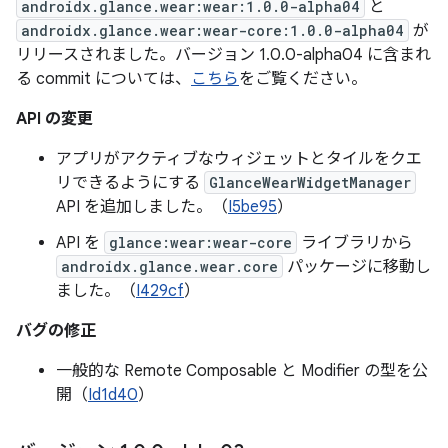
androidx.glance.wear:wear:1.0.0-alpha04
と
androidx.glance.wear:wear-core:1.0.0-alpha04
が
リリースされました。バージョン 1.0.0-alpha04 に含まれ
る commit については、
こちら
をご覧ください。
API の変更
アプリがアクティブなウィジェットとタイルをクエ
リできるようにする
GlanceWearWidgetManager
API を追加しました。（
I5be95
）
API を
glance:wear:wear-core
ライブラリから
androidx.glance.wear.core
パッケージに移動し
ました。（
I429cf
）
バグの修正
一般的な Remote Composable と Modifier の型を公
開（
Id1d40
）