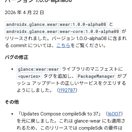
バージョン 1
.
0
.
0-alpha08
2026 年 4 月 22 日
androidx.glance.wear:wear:1.0.0-alpha08
と
androidx.glance.wear:wear-core:1.0.0-alpha08
が
リリースされました。バージョン 1.0.0-alpha08 に含まれ
る commit については、
こちら
をご覧ください。
バグの修正
glance:wear:wear
ライブラリのマニフェストに
<queries>
タグを追加し、
PackageManager
がプ
ッシュ アップデートの正しいサービスをクエリする
ようにしました。（
I192787
）
その他
「Updates Compose compileSdk to 37」（
I6007
）
を元に戻しました。これは glance-wear にも適用さ
れるため、このリリースでは compileSdk の要件は