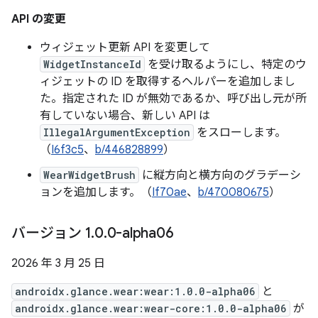
API の変更
ウィジェット更新 API を変更して
WidgetInstanceId
を受け取るようにし、特定のウ
ィジェットの ID を取得するヘルパーを追加しまし
た。指定された ID が無効であるか、呼び出し元が所
有していない場合、新しい API は
IllegalArgumentException
をスローします。
（
I6f3c5
、
b/446828899
）
WearWidgetBrush
に縦方向と横方向のグラデーシ
ョンを追加します。（
If70ae
、
b/470080675
）
バージョン 1
.
0
.
0-alpha06
2026 年 3 月 25 日
androidx.glance.wear:wear:1.0.0-alpha06
と
androidx.glance.wear:wear-core:1.0.0-alpha06
が