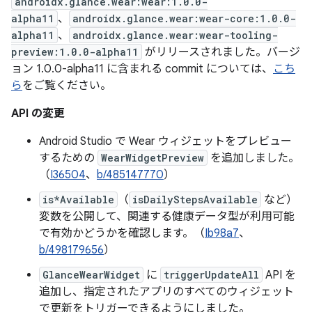
androidx.glance.wear:wear:1.0.0-
alpha11
、
androidx.glance.wear:wear-core:1.0.0-
alpha11
、
androidx.glance.wear:wear-tooling-
preview:1.0.0-alpha11
がリリースされました。バージ
ョン 1.0.0-alpha11 に含まれる commit については、
こち
ら
をご覧ください。
API の変更
Android Studio で Wear ウィジェットをプレビュー
するための
WearWidgetPreview
を追加しました。
（
I36504
、
b/485147770
）
is*Available
（
isDailyStepsAvailable
など）
変数を公開して、関連する健康データ型が利用可能
で有効かどうかを確認します。（
Ib98a7
、
b/498179656
）
GlanceWearWidget
に
triggerUpdateAll
API を
追加し、指定されたアプリのすべてのウィジェット
で更新をトリガーできるようにしました。