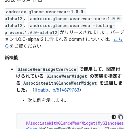
2026 年 6 月 17 日
androidx.glance.wear:wear:1.0.0-
alpha12
、
androidx.glance.wear:wear-core:1.0.0-
alpha12
、
androidx.glance.wear:wear-tooling-
preview:1.0.0-alpha12
がリリースされました。バージ
ョン 1.0.0-alpha12 に含まれる commit については、
こち
ら
をご覧ください。
新機能
GlanceWearWidgetService
で使用して、関連付
けられている
GlanceWearWidget
の実装を指定す
る
AssociateWithGlanceWearWidget
を追加しま
した。
（
Ifcabb
、
b/514679763
）
次に例を示します。
@AssociateWithGlanceWearWidget
(
MyGlanceWearW
class
MyGlanceWearWidgetService
:
GlanceWear