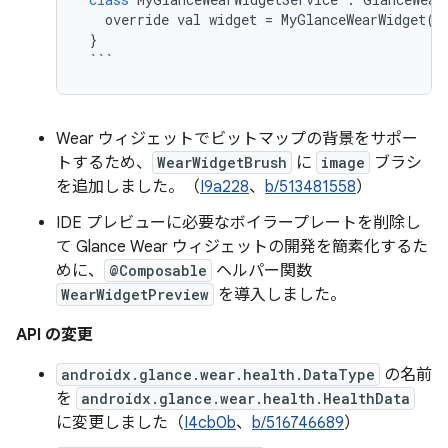
override
val
widget
=
MyGlanceWearWidget
()
}
```
Wear ウィジェットでビットマップの背景をサポー
トするため、
WearWidgetBrush
に
image
ブラシ
を追加しました。（
I9a228
、
b/513481558
）
IDE プレビューに必要なボイラープレートを削除し
て Glance Wear ウィジェットの開発を簡素化するた
めに、
@Composable
ヘルパー関数
WearWidgetPreview
を導入しました。
API の変更
androidx.glance.wear.health.DataType
の名前
を
androidx.glance.wear.health.HealthData
に変更しました（
I4cb0b
、
b/516746689
）