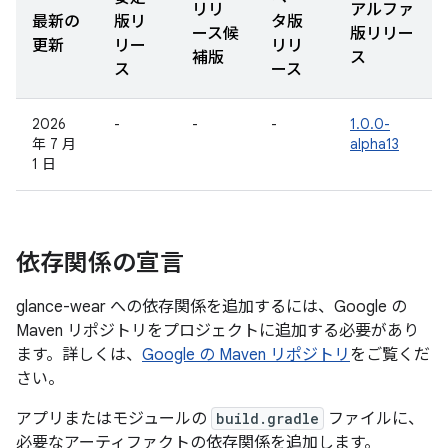
リリ
アルファ
最新の
版リ
タ版
ース候
版リリー
更新
リー
リリ
補版
ス
ス
ース
2026
-
-
-
1.0.0-
年 7 月
alpha13
1 日
依存関係の宣言
glance-wear への依存関係を追加するには、Google の
Maven リポジトリをプロジェクトに追加する必要があり
ます。詳しくは、
Google の Maven リポジトリ
をご覧くだ
さい。
アプリまたはモジュールの
build.gradle
ファイルに、
必要なアーティファクトの依存関係を追加します。