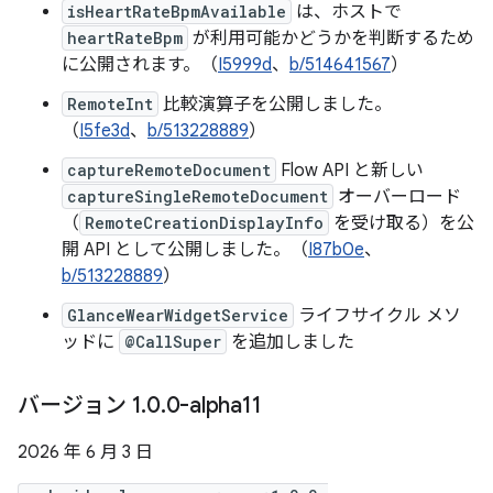
isHeartRateBpmAvailable
は、ホストで
heartRateBpm
が利用可能かどうかを判断するため
に公開されます。（
I5999d
、
b/514641567
）
RemoteInt
比較演算子を公開しました。
（
I5fe3d
、
b/513228889
）
captureRemoteDocument
Flow API と新しい
captureSingleRemoteDocument
オーバーロード
（
RemoteCreationDisplayInfo
を受け取る）を公
開 API として公開しました。（
I87b0e
、
b/513228889
）
GlanceWearWidgetService
ライフサイクル メソ
ッドに
@CallSuper
を追加しました
バージョン 1
.
0
.
0-alpha11
2026 年 6 月 3 日