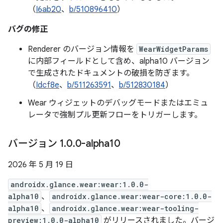
（
I6ab20
、
b/510896410
）
バグの修正
Renderer のバージョン情報を
WearWidgetParams
に内部フィールドとして含め、alpha10 バージョン
で生成されたドキュメントの破損を防ぎます。
（
Idcf8e
、
b/511263591
、
b/512830184
）
Wear ウィジェットのデバッグモードまたはエミュ
レータで強制プル更新フローをトリガーします。
バージョン 1
.
0
.
0-alpha10
2026 年 5 月 19 日
androidx.glance.wear:wear:1.0.0-
alpha10
、
androidx.glance.wear:wear-core:1.0.0-
alpha10
、
androidx.glance.wear:wear-tooling-
preview:1.0.0-alpha10
がリリースされました。バージ