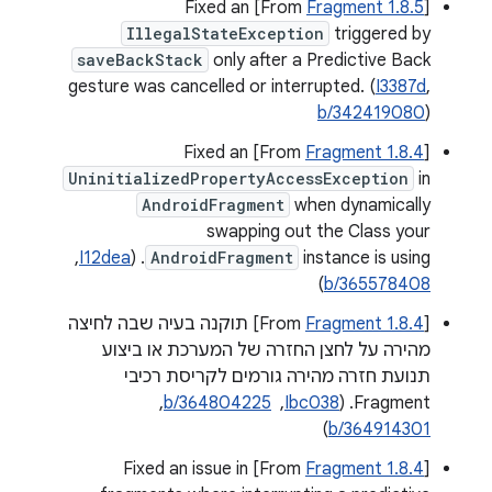
] Fixed an
Fragment 1.8.5
‫[From
IllegalStateException
triggered by
saveBackStack
only after a Predictive Back
gesture was cancelled or interrupted. (
I3387d
,
b/342419080
)
] Fixed an
Fragment 1.8.4
‫[From
UninitializedPropertyAccessException
in
AndroidFragment
when dynamically
swapping out the Class your
instance is using. (
AndroidFragment
I12dea
, ‏
)
b/365578408
‫[From
Fragment 1.8.4
] תוקנה בעיה שבה לחיצה
מהירה על לחצן החזרה של המערכת או ביצוע
תנועת חזרה מהירה גורמים לקריסת רכיבי
Fragment. (
Ibc038
, ‏
b/364804225
, ‏
)
b/364914301
] Fixed an issue in
Fragment 1.8.4
‫[From