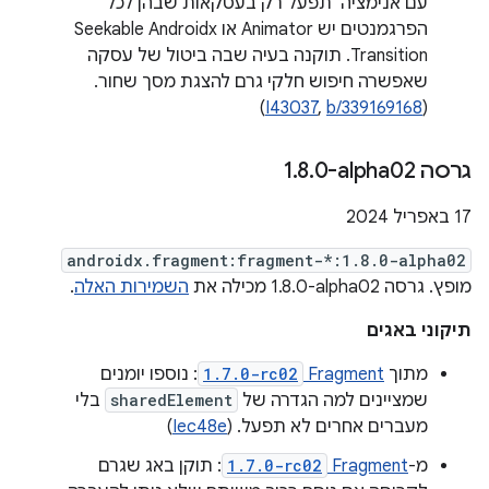
עם אנימציה' תפעל רק בעסקאות שבהן לכל
הפרגמנטים יש Animator או Seekable Androidx
Transition. תוקנה בעיה שבה ביטול של עסקה
שאפשרה חיפוש חלקי גרם להצגת מסך שחור.
)
I43037
,
b/339169168
(
גרסה ‎1
0-alpha02
.
8
.
‫17 באפריל 2024
androidx.fragment:fragment-*:1.8.0-alpha02
מופץ. גרסה ‎1.8.0-alpha02 מכילה את
השמירות האלה
.
תיקוני באגים
מתוך
Fragment
1.7.0-rc02
: נוספו יומנים
שמציינים למה הגדרה של
sharedElement
בלי
מעברים אחרים לא תפעל. (
Iec48e
)
מ-
Fragment
1.7.0-rc02
: תוקן באג שגרם