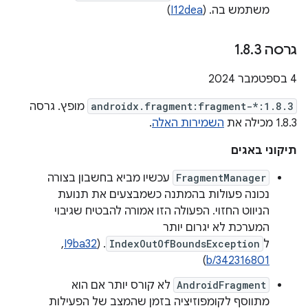
משתמש בה. (
I12dea
)
גרסה 1
3
.
8
.
‫4 בספטמבר 2024
androidx.fragment:fragment-*:1.8.3
מופץ. גרסה
1.8.3 מכילה את
השמירות האלה
.
תיקוני באגים
FragmentManager
עכשיו מביא בחשבון בצורה
נכונה פעולות בהמתנה כשמבצעים את תנועת
הניווט החזוי. הפעולה הזו אמורה להבטיח שגיבוי
המערכת לא יגרום יותר
ל
IndexOutOfBoundsException
. (
I9ba32
, ‏
)
b/342316801
AndroidFragment
לא קורס יותר אם הוא
מתווסף לקומפוזיציה בזמן שהמצב של הפעילות