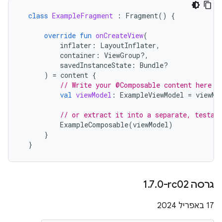
class
ExampleFragment
:
Fragment
()
{
override
fun
onCreateView
(
inflater
:
LayoutInflater
,
container
:
ViewGroup?,
savedInstanceState
:
Bundle?
)
=
content
{
// Write your @Composable content here
val
viewModel
:
ExampleViewModel
=
viewMo
// or extract it into a separate, testab
ExampleComposable
(
viewModel
)
}
}
גרסה ‎1
0-rc02
.
7
.
‫17 באפריל 2024