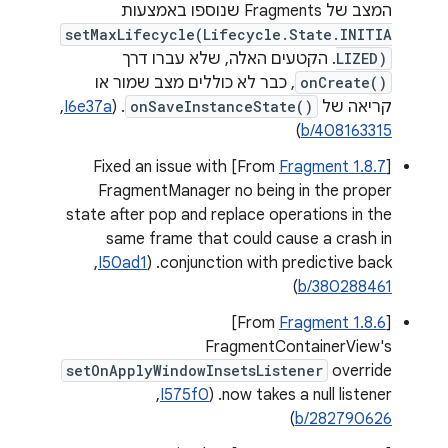
המצב של Fragments שנוספו באמצעות
setMaxLifecycle(Lifecycle.State.INITIA
LIZED)
. הקטעים האלה, שלא עברו דרך
onCreate()
, כבר לא כוללים מצב שמור או
קריאה של
onSaveInstanceState()
. ‫(
I6e37a
, ‏
)
b/408163315
] Fixed an issue with
Fragment 1.8.7
‫[From
FragmentManager no being in the proper
state after pop and replace operations in the
same frame that could cause a crash in
conjunction with predictive back. ‫(
I50ad1
, ‏
)
b/380288461
]
Fragment 1.8.6
‫[From
‫FragmentContainerView's
setOnApplyWindowInsetsListener
override
now takes a null listener. ‫(
I575f0
, ‏
)
b/282790626