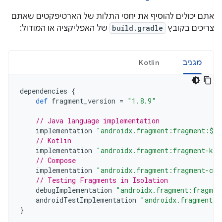
אתם יכולים להוסיף את יחסי התלות של הארטיפקטים שאתם
צריכים בקובץ
build.gradle
של האפליקציה או המודול:
מגניב
Kotlin
dependencies
{
def
fragment_version
=
"1.8.9"
// Java language implementation
implementation
"androidx.fragment:fragment:$fr
// Kotlin
implementation
"androidx.fragment:fragment-ktx
// Compose
implementation
"androidx.fragment:fragment-com
// Testing Fragments in Isolation
debugImplementation
"androidx.fragment:fragmen
androidTestImplementation
"androidx.fragment:f
}