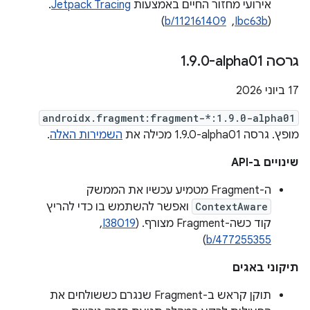
אירועי מחזור החיים באמצעות
Jetpack Tracing
.
(
Ibc63b
, ‏
b/112161409
)
גרסה ‎1
0-alpha01
.
9
.
‫17 ביוני 2026
androidx.fragment:fragment-*:1.9.0-alpha01
מופץ. גרסה ‎1.9.0-alpha01 מכילה את
השמירות האלה
.
שינויים ב-API
ה-Fragment מטמיע עכשיו את הממשק
ContextAware
ואפשר להשתמש בו כדי להריץ
קוד כשה-Fragment מצורף. (
I38019
, ‏
)
b/477255355
תיקוני באגים
תוקן קראש ב-Fragment שנגרם כששולחים את