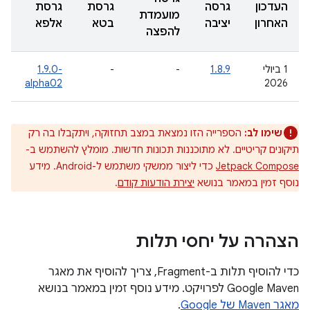
העדכון
גרסה
גרסת
גרסת
מועמדת
האחרון
יציבה
בטא
אלפא
להפצה
‫1 ביולי
1.8.9
-
-
‎1.9.0-
alpha02
2026
שימו לב:
הספרייה הזו נמצאת במצב תחזוקה, ויתקבלו בה רק
תיקונים קריטיים. לא מתוכננות תכונות חדשות. מומלץ להשתמש ב-
Jetpack Compose
כדי ליצור ממשקי משתמש ל-Android. מידע
נוסף זמין במאמר בנושא
יצירת הודעות קודם
.
הצהרה על יחסי תלות
כדי להוסיף תלות ב-Fragment, צריך להוסיף את מאגר
Google Maven לפרויקט. מידע נוסף זמין במאמר בנושא
מאגר Maven של Google
.