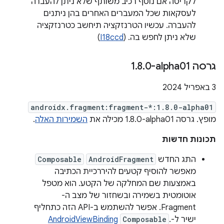
לקריסה אם נוסף רכיב משותף שלא ניתן להעברה
לעסקאות שכל המעברים האחרים בהן ניתנים
להעברה. עכשיו הטרנזקציה תיחשב כטרנזקציה
שלא ניתן לחפש בה. (
I18ccd
)
גרסה ‎1
0-alpha01
.
8
.
‫3 באפריל 2024
androidx.fragment:fragment-*:1.8.0-alpha01
מופץ. גרסה ‎1.8.0-alpha01 מכילה את
השמירות האלה
.
תכונות חדשות
התג החדש
AndroidFragment
Composable
מאפשר להוסיף קטעים להיררכיית הכתיבה
באמצעות שם המחלקה של הקטע. הוא מטפל
אוטומטית בשמירה ובשחזור של מצב ה-
Fragment. אפשר להשתמש ב-API הזה כתחליף
ישיר ל-
.
Composable
AndroidViewBinding