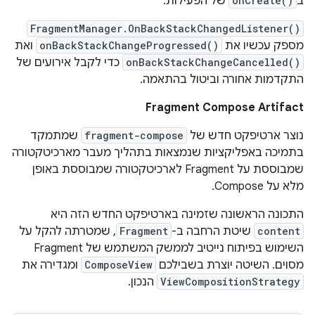
ב
onCreate()
של הפעילות.
FragmentManager.OnBackStackChangedListener()
מספק עכשיו את
onBackStackChangeProgressed()
ואת
onBackStackChangeCancelled()
כדי לקבל אירועים של
התקדמות אחורה וביטול בהתאמה.
Fragment Compose Artifact
נוצר ארטיפקט חדש של
fragment-compose
שמתמקד
בתמיכה באפליקציות שנמצאות בתהליך מעבר מארכיטקטורה
שמבוססת על Fragment לארכיטקטורה שמבוססת באופן
מלא על Compose.
התכונה הראשונה שזמינה בארטיפקט החדש הזה היא
content
שיטת הרחבה ב-
Fragment
, שמטרתה להקל על
השימוש בפיתוח נייטיב לממשק המשתמש של Fragment
מסוים. השיטה יוצרת בשבילכם
ComposeView
ומגדירה את
ViewCompositionStrategy
הנכון.