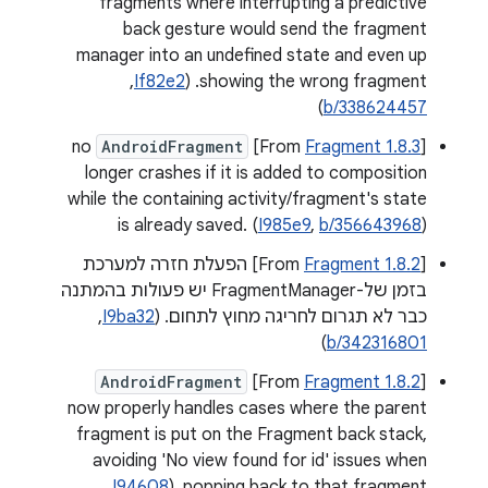
fragments where interrupting a predictive
back gesture would send the fragment
manager into an undefined state and even up
showing the wrong fragment. (
If82e2
, ‏
)
b/338624457
no
AndroidFragment
] ‫
Fragment 1.8.3
‫[From
longer crashes if it is added to composition
while the containing activity/fragment's state
is already saved. (
I985e9
,
b/356643968
)
‫[From
Fragment 1.8.2
] הפעלת חזרה למערכת
בזמן של-FragmentManager יש פעולות בהמתנה
כבר לא תגרום לחריגה מחוץ לתחום. (
I9ba32
, ‏
)
b/342316801
AndroidFragment
] ‫
Fragment 1.8.2
‫[From
now properly handles cases where the parent
fragment is put on the Fragment back stack,
avoiding 'No view found for id' issues when
popping back to that fragment. (
I94608
, ‏