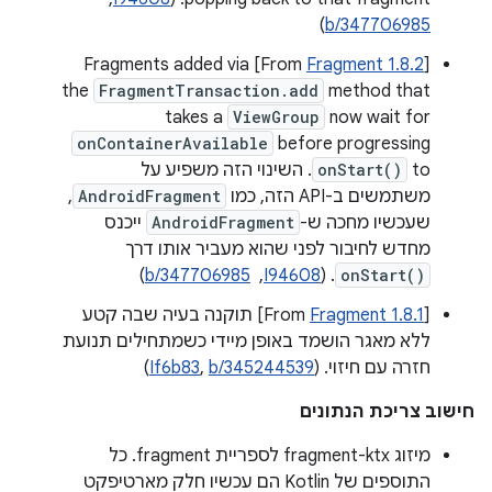
)
b/347706985
] Fragments added via
Fragment 1.8.2
‫[From
the
FragmentTransaction.add
method that
takes a
ViewGroup
now wait for
onContainerAvailable
before progressing
to
onStart()
. השינוי הזה משפיע על
משתמשים ב-API הזה, כמו
AndroidFragment
,
שעכשיו מחכה ש-
AndroidFragment
ייכנס
מחדש לחיבור לפני שהוא מעביר אותו דרך
onStart()
. (
I94608
, ‏
b/347706985
)
‫[From
Fragment 1.8.1
] תוקנה בעיה שבה קטע
ללא מאגר הושמד באופן מיידי כשמתחילים תנועת
חזרה עם חיזוי. (
b/345244539
,
If6b83
)
חישוב צריכת הנתונים
מיזוג fragment-ktx לספריית fragment. כל
התוספים של Kotlin הם עכשיו חלק מארטיפקט