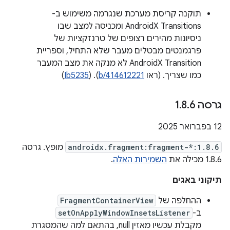
תוקנה קריסת מערכת שנגרמה משימוש ב-
AndroidX Transitions ומכניסה למצב שבו
ניסיונות מהירים רצופים של טרנזקציות של
פרגמנטים מבטלים מעבר שלא התחיל, וספריית
AndroidX Transition לא מנקה את מצב המעבר
כמו שצריך. (ראו
b/414612221
). (
Ib5235
)
גרסה 1
6
.
8
.
‫12 בפברואר 2025
androidx.fragment:fragment-*:1.8.6
מופץ. גרסה
1.8.6 מכילה את
השמירות האלה
.
תיקוני באגים
ההחלפה של
FragmentContainerView
ב-
setOnApplyWindowInsetsListener
מקבלת עכשיו מאזין null, בהתאם למה שהמסגרת