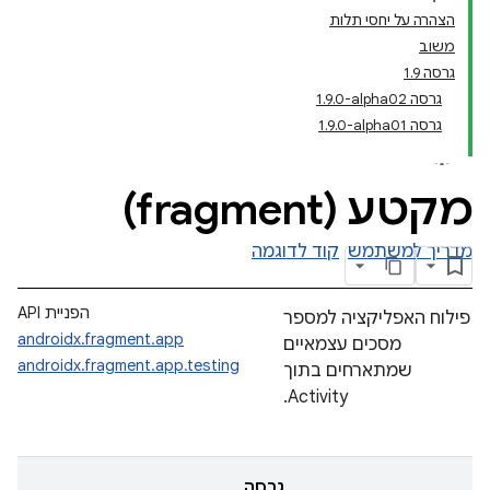
הצהרה על יחסי תלות
משוב
גרסה 1.9
גרסה ‎1.9.0-alpha02
גרסה ‎1.9.0-alpha01
מקטע (fragment)
מדריך למשתמש
קוד לדוגמה
הפניית API
פילוח האפליקציה למספר
androidx.fragment.app
מסכים עצמאיים
androidx.fragment.app.testing
שמתארחים בתוך
Activity.
גרסה