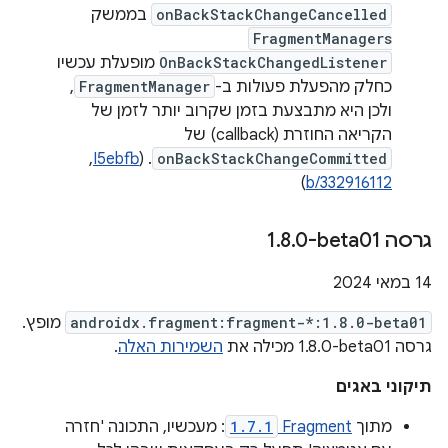
onBackStackChangeCancelled
בממשק
FragmentManagers
OnBackStackChangedListener
מופעלת עכשיו
כחלק מהפעלת פעולות ב-
FragmentManager
,
ולכן היא מתבצעת בזמן שקרוב יותר לזמן של
הקריאה החוזרת (callback) של
onBackStackChangeCommitted
. (
I5ebfb
, ‏
)
b/332916112
גרסה ‎1
0-beta01
.
8
.
‫14 במאי 2024
androidx.fragment:fragment-*:1.8.0-beta01
מופץ.
גרסה ‎1.8.0-beta01 מכילה את
השמירות האלה
.
תיקוני באגים
מתוך
Fragment
1.7.1
: מעכשיו, התכונה 'חזרה