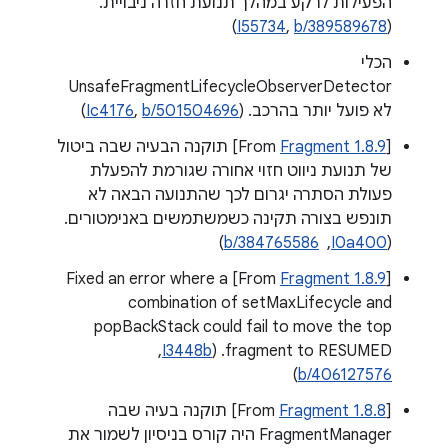
הפעילות לרקע במהלך תנועת חזרה ניבויית.
)
I55734
,
b/389589678
(
הכלי
UnsafeFragmentLifecycleObserverDetector
לא פועל יותר בהרכב. (
b/501504696
,
Ic4176
)
‫[From
Fragment 1.8.9
] תוקנה הבעיה שבה ביטול
של תנועת ניווט חזוי אחורה שגורמת להפעלת
פעולת הסתרה יגרום לכך שהתנועה הבאה לא
תונפש בצורה תקינה כשמשתמשים באנימטורים.
‫(
I0a400
, ‏
b/384765586
)
] Fixed an error where a
Fragment 1.8.9
‫[From
combination of setMaxLifecycle and
popBackStack could fail to move the top
fragment to RESUMED. ‫(
I3448b
, ‏
)
b/406127576
‫[From
Fragment 1.8.8
] תוקנה בעיה שבה
FragmentManager היה קורס בניסיון לשמור את