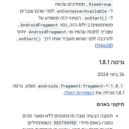
ViewGroup
, ממתינים עכשיו
ל-
onContainerAvailable
לפני שהם עוברים
ל-
onStart()
. השינוי הזה משפיע על
משתמשים ב-API הזה, כמו
AndroidFragment
,
שצריך לחכות עכשיו ש-
AndroidFragment
יחזור
להרכבה לפני שהוא מעביר אותו דרך
onStart()
.
)
I94608
(
גרסה 1
1
.
8
.
‫26 ביוני 2024
androidx.fragment:fragment-*:1.8.1
מופץ. גרסה
1.8.1 מכילה את
השמירות האלה
.
תיקוני באגים
תוקנה הבעיה שבה פרגמנטים ללא מאגר תגים
נסגרו באופן מיידי
DESTROYED
כשמתחילים