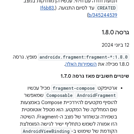
תנועת חזרה עם חיזוי. עכשיו הן מוחזקות במצב
CREATED
עד לסיום התנועה. (
,
If6b83
)
b/345244539
גרסה 1
0
.
8
.
‫12 ביוני 2024
androidx.fragment:fragment-*:1.8.0
מופץ. גרסה
1.8.0 מכילה את
השמירות האלה
.
שינויים חשובים מאז גרסה 1.7.0
ארטיפקט
fragment-compose
מכיל עכשיו
AndroidFragment
Composable
שמאפשר
להוסיף מקטעים להיררכיית Compose באמצעות
שם המחלקה של המקטע. הוא מטפל אוטומטית
בשמירה ובשחזור של מצב ה-Fragment. השיטה
הזו אמורה לשמש כתחליף ישיר לגישה המומלצת
הקודמת של שימוש ב-
AndroidViewBinding