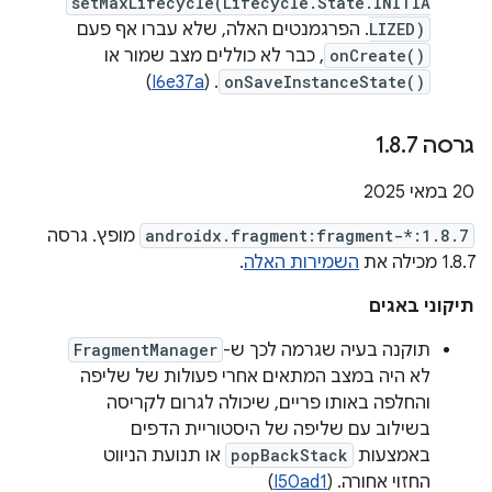
setMaxLifecycle(Lifecycle.State.INITIA
LIZED)
. הפרגמנטים האלה, שלא עברו אף פעם
onCreate()
, כבר לא כוללים מצב שמור או
)
I6e37a
. (
onSaveInstanceState()
גרסה 1
7
.
8
.
‫20 במאי 2025
androidx.fragment:fragment-*:1.8.7
מופץ. גרסה
1.8.7 מכילה את
השמירות האלה
.
תיקוני באגים
תוקנה בעיה שגרמה לכך ש-
FragmentManager
לא היה במצב המתאים אחרי פעולות של שליפה
והחלפה באותו פריים, שיכולה לגרום לקריסה
בשילוב עם שליפה של היסטוריית הדפים
באמצעות
popBackStack
או תנועת הניווט
החזוי אחורה. (
I50ad1
)