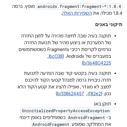
androidx.fragment:fragment-*:1.8.4
מופץ. גרסה
1.8.4 מכילה את
השמירות האלה
.
תיקוני באגים
תוקנה בעיה שבה לחיצה מהירה על לחצן החזרה
של המערכת או ביצוע מהיר של תנועת החזרה
גורמים לקריסת רכיבי Fragments כשמשתמשים
במעברים של Androidx. (
Ibc038
, ‏
)
b/364804225
תוקנה בעיה בקטעי קוד שבה הפרעה לתנועת
חזרה ניבויית גרמה למנהל קטעי הקוד להיכנס
למצב לא מוגדר, ואפילו להציג את קטע הקוד הלא
נכון. (
If82e2
, ‏
b/338624457
)
תוקן באג
UninitializedPropertyAccessException
ב-
AndroidFragment
כשמחליפים באופן דינמי
את המחלקה שמופע
AndroidFragment