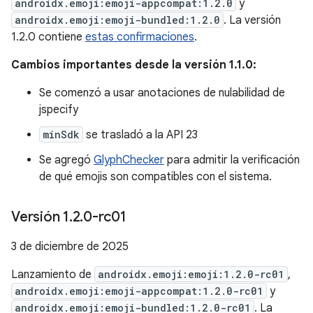
androidx.emoji:emoji-appcompat:1.2.0
y
androidx.emoji:emoji-bundled:1.2.0
. La versión
1.2.0 contiene
estas confirmaciones
.
Cambios importantes desde la versión 1.1.0:
Se comenzó a usar anotaciones de nulabilidad de
jspecify
minSdk
se trasladó a la API 23
Se agregó
GlyphChecker
para admitir la verificación
de qué emojis son compatibles con el sistema.
Versión 1
.
2
.
0-rc01
3 de diciembre de 2025
Lanzamiento de
androidx.emoji:emoji:1.2.0-rc01
,
androidx.emoji:emoji-appcompat:1.2.0-rc01
y
androidx.emoji:emoji-bundled:1.2.0-rc01
. La