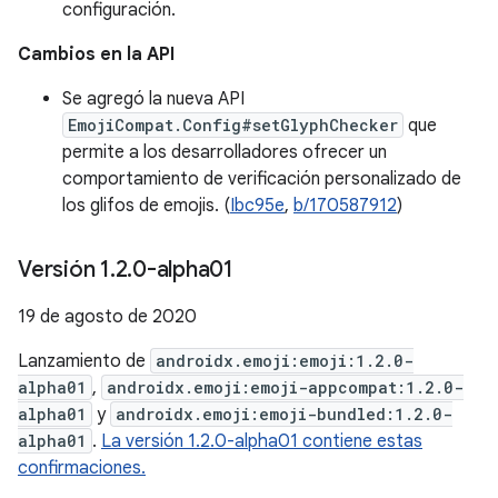
configuración.
Cambios en la API
Se agregó la nueva API
EmojiCompat.Config#setGlyphChecker
que
permite a los desarrolladores ofrecer un
comportamiento de verificación personalizado de
los glifos de emojis. (
Ibc95e
,
b/170587912
)
Versión 1
.
2
.
0-alpha01
19 de agosto de 2020
Lanzamiento de
androidx.emoji:emoji:1.2.0-
alpha01
,
androidx.emoji:emoji-appcompat:1.2.0-
alpha01
y
androidx.emoji:emoji-bundled:1.2.0-
alpha01
.
La versión 1.2.0-alpha01 contiene estas
confirmaciones.