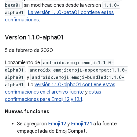
beta01
sin modificaciones desde la versión
1.1.0-
alpha01
.
La versión 1.1.0-beta01 contiene estas
confirmaciones
.
Versión 1
.
1
.
0-alpha01
5 de febrero de 2020
Lanzamiento de
androidx.emoji:emoji:1.1.0-
alpha01
,
androidx.emoji:emoji-appcompat:1.1.0-
alpha01
y
androidx.emoji:emoji-bundled:1.1.0-
alpha01
. La
versión 1.1.0-alpha01 contiene estas
confirmaciones en el archivo fuente
y
estas
confirmaciones para Emoji 12 y 12.1
.
Nuevas funciones
Se agregaron
Emoji 12
y
Emoji 12.1
a la fuente
empaquetada de EmojiCompat.