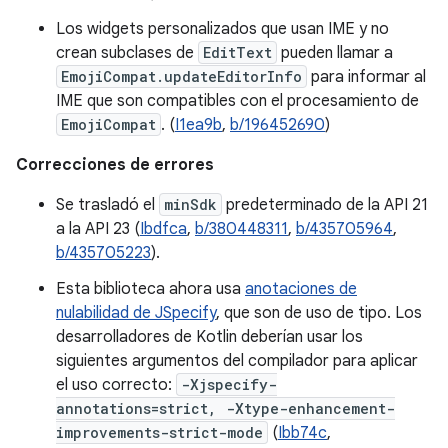
Los widgets personalizados que usan IME y no
crean subclases de
EditText
pueden llamar a
EmojiCompat.updateEditorInfo
para informar al
IME que son compatibles con el procesamiento de
EmojiCompat
. (
I1ea9b
,
b/196452690
)
Correcciones de errores
Se trasladó el
minSdk
predeterminado de la API 21
a la API 23 (
Ibdfca
,
b/380448311
,
b/435705964
,
b/435705223
).
Esta biblioteca ahora usa
anotaciones de
nulabilidad de JSpecify
, que son de uso de tipo. Los
desarrolladores de Kotlin deberían usar los
siguientes argumentos del compilador para aplicar
el uso correcto:
-Xjspecify-
annotations=strict, -Xtype-enhancement-
improvements-strict-mode
(
Ibb74c
,