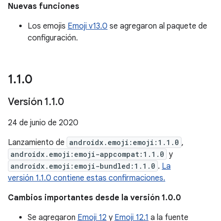
Nuevas funciones
Los emojis
Emoji v13.0
se agregaron al paquete de
configuración.
1
.
1
.
0
Versión 1
.
1
.
0
24 de junio de 2020
Lanzamiento de
androidx.emoji:emoji:1.1.0
,
androidx.emoji:emoji-appcompat:1.1.0
y
androidx.emoji:emoji-bundled:1.1.0
.
La
versión 1.1.0 contiene estas confirmaciones.
Cambios importantes desde la versión 1.0.0
Se agregaron
Emoji 12
y
Emoji 12.1
a la fuente