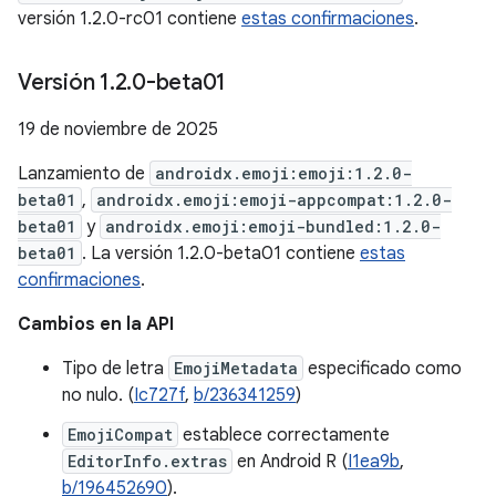
versión 1.2.0-rc01 contiene
estas confirmaciones
.
Versión 1
.
2
.
0-beta01
19 de noviembre de 2025
Lanzamiento de
androidx.emoji:emoji:1.2.0-
beta01
,
androidx.emoji:emoji-appcompat:1.2.0-
beta01
y
androidx.emoji:emoji-bundled:1.2.0-
beta01
. La versión 1.2.0-beta01 contiene
estas
confirmaciones
.
Cambios en la API
Tipo de letra
EmojiMetadata
especificado como
no nulo. (
Ic727f
,
b/236341259
)
EmojiCompat
establece correctamente
EditorInfo.extras
en Android R (
I1ea9b
,
b/196452690
).