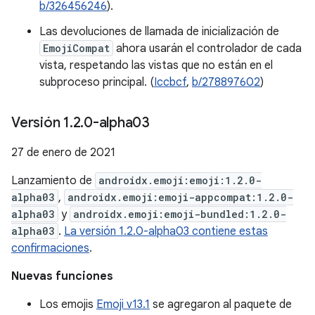
b/326456246
).
Las devoluciones de llamada de inicialización de
EmojiCompat
ahora usarán el controlador de cada
vista, respetando las vistas que no están en el
subproceso principal. (
Iccbcf
,
b/278897602
)
Versión 1
.
2
.
0-alpha03
27 de enero de 2021
Lanzamiento de
androidx.emoji:emoji:1.2.0-
alpha03
,
androidx.emoji:emoji-appcompat:1.2.0-
alpha03
y
androidx.emoji:emoji-bundled:1.2.0-
alpha03
.
La versión 1.2.0-alpha03 contiene estas
confirmaciones
.
Nuevas funciones
Los emojis
Emoji v13.1
se agregaron al paquete de