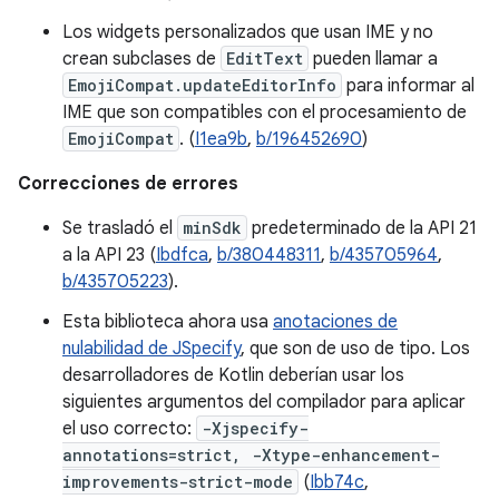
Los widgets personalizados que usan IME y no
crean subclases de
EditText
pueden llamar a
EmojiCompat.updateEditorInfo
para informar al
IME que son compatibles con el procesamiento de
EmojiCompat
. (
I1ea9b
,
b/196452690
)
Correcciones de errores
Se trasladó el
minSdk
predeterminado de la API 21
a la API 23 (
Ibdfca
,
b/380448311
,
b/435705964
,
b/435705223
).
Esta biblioteca ahora usa
anotaciones de
nulabilidad de JSpecify
, que son de uso de tipo. Los
desarrolladores de Kotlin deberían usar los
siguientes argumentos del compilador para aplicar
el uso correcto:
-Xjspecify-
annotations=strict, -Xtype-enhancement-
improvements-strict-mode
(
Ibb74c
,