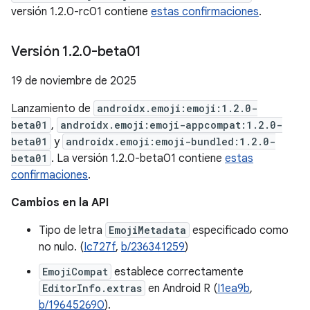
versión 1.2.0-rc01 contiene
estas confirmaciones
.
Versión 1
.
2
.
0-beta01
19 de noviembre de 2025
Lanzamiento de
androidx.emoji:emoji:1.2.0-
beta01
,
androidx.emoji:emoji-appcompat:1.2.0-
beta01
y
androidx.emoji:emoji-bundled:1.2.0-
beta01
. La versión 1.2.0-beta01 contiene
estas
confirmaciones
.
Cambios en la API
Tipo de letra
EmojiMetadata
especificado como
no nulo. (
Ic727f
,
b/236341259
)
EmojiCompat
establece correctamente
EditorInfo.extras
en Android R (
I1ea9b
,
b/196452690
).