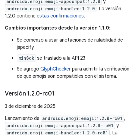
androidx.emoji:emoji-appcompat:1.2.0
y
androidx.emoji:emoji-bundled:1.2.0
. La versión
1.2.0 contiene
estas confirmaciones
.
Cambios importantes desde la versión 1.1.0:
Se comenzó a usar anotaciones de nulabilidad de
jspecify
minSdk
se trasladó a la API 23
Se agregó
GlyphChecker
para admitir la verificación
de qué emojis son compatibles con el sistema.
Versión 1
.
2
.
0-rc01
3 de diciembre de 2025
Lanzamiento de
androidx.emoji:emoji:1.2.0-rc01
,
androidx.emoji:emoji-appcompat:1.2.0-rc01
y
androidx.emoji:emoji-bundled:1.2.0-rc01
. La