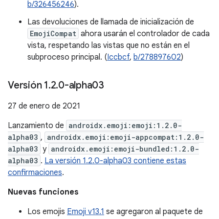
b/326456246
).
Las devoluciones de llamada de inicialización de
EmojiCompat
ahora usarán el controlador de cada
vista, respetando las vistas que no están en el
subproceso principal. (
Iccbcf
,
b/278897602
)
Versión 1
.
2
.
0-alpha03
27 de enero de 2021
Lanzamiento de
androidx.emoji:emoji:1.2.0-
alpha03
,
androidx.emoji:emoji-appcompat:1.2.0-
alpha03
y
androidx.emoji:emoji-bundled:1.2.0-
alpha03
.
La versión 1.2.0-alpha03 contiene estas
confirmaciones
.
Nuevas funciones
Los emojis
Emoji v13.1
se agregaron al paquete de