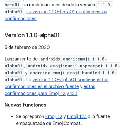
beta01
sin modificaciones desde la versión
1.1.0-
alpha01
.
La versión 1.1.0-beta01 contiene estas
confirmaciones
.
Versión 1
.
1
.
0-alpha01
5 de febrero de 2020
Lanzamiento de
androidx.emoji:emoji:1.1.0-
alpha01
,
androidx.emoji:emoji-appcompat:1.1.0-
alpha01
y
androidx.emoji:emoji-bundled:1.1.0-
alpha01
. La
versión 1.1.0-alpha01 contiene estas
confirmaciones en el archivo fuente
y
estas
confirmaciones para Emoji 12 y 12.1
.
Nuevas funciones
Se agregaron
Emoji 12
y
Emoji 12.1
a la fuente
empaquetada de EmojiCompat.