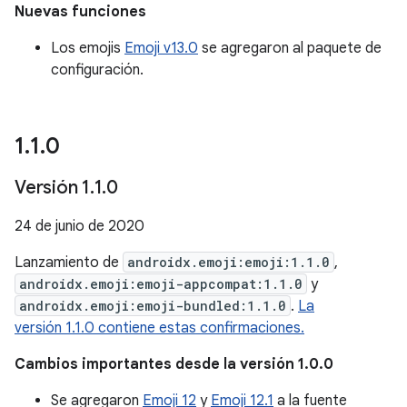
Nuevas funciones
Los emojis
Emoji v13.0
se agregaron al paquete de
configuración.
1
.
1
.
0
Versión 1
.
1
.
0
24 de junio de 2020
Lanzamiento de
androidx.emoji:emoji:1.1.0
,
androidx.emoji:emoji-appcompat:1.1.0
y
androidx.emoji:emoji-bundled:1.1.0
.
La
versión 1.1.0 contiene estas confirmaciones.
Cambios importantes desde la versión 1.0.0
Se agregaron
Emoji 12
y
Emoji 12.1
a la fuente