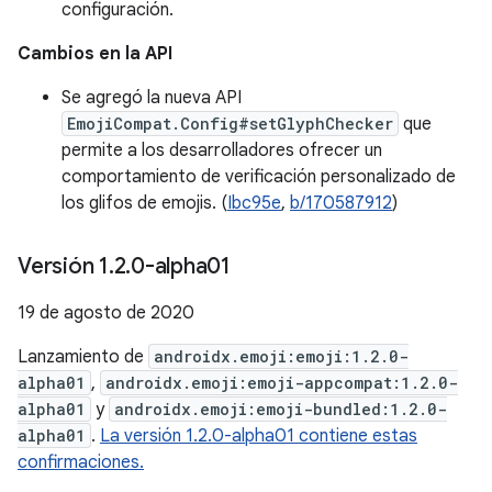
configuración.
Cambios en la API
Se agregó la nueva API
EmojiCompat.Config#setGlyphChecker
que
permite a los desarrolladores ofrecer un
comportamiento de verificación personalizado de
los glifos de emojis. (
Ibc95e
,
b/170587912
)
Versión 1
.
2
.
0-alpha01
19 de agosto de 2020
Lanzamiento de
androidx.emoji:emoji:1.2.0-
alpha01
,
androidx.emoji:emoji-appcompat:1.2.0-
alpha01
y
androidx.emoji:emoji-bundled:1.2.0-
alpha01
.
La versión 1.2.0-alpha01 contiene estas
confirmaciones.