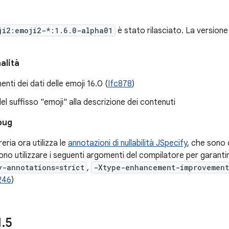
ji2:emoji2-*:1.6.0-alpha01
è stato rilasciato. La version
alità
nti dei dati delle emoji 16.0 (
Ifc878
)
el suffisso "emoji" alla descrizione dei contenuti
bug
eria ora utilizza le
annotazioni di nullabilità JSpecify
, che sono d
ono utilizzare i seguenti argomenti del compilatore per garantir
y-annotations=strict
,
-Xtype-enhancement-improvement
246
)
1
.
5