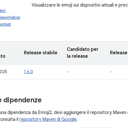
Visualizzare le emoji sui dispositivi attuali e pre
ext
viewshelper
widget
Candidato per
Release stabile
Release
nto
la release
2025
1.6.0
-
-
le dipendenze
una dipendenza da Emoji2, devi aggiungere il repository Maven 
consulta il
repository Maven di Google
.