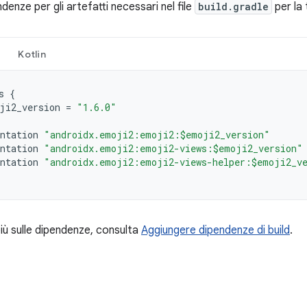
ndenze per gli artefatti necessari nel file
build.gradle
per la 
Kotlin
s
{
ji2_version
=
"1.6.0"
ntation
"androidx.emoji2:emoji2:$emoji2_version"
ntation
"androidx.emoji2:emoji2-views:$emoji2_version"
ntation
"androidx.emoji2:emoji2-views-helper:$emoji2_v
iù sulle dipendenze, consulta
Aggiungere dipendenze di build
.