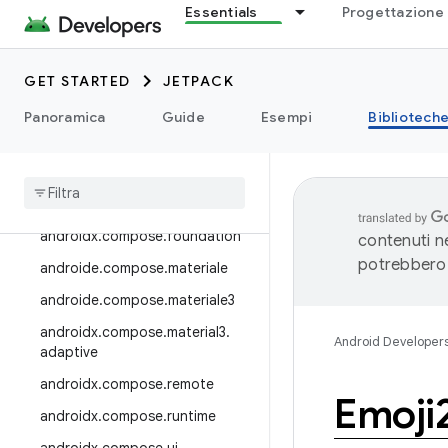
androidx.auto
Essentials
Progettazione 
androidx.car.app
androidx.cardview
GET STARTED
JETPACK
raccolta.androidx.collection
Panoramica
Guide
Esempi
Bibliotech
androidx
.
compose
androidx
.
compose
.
animation
androidx
.
compose
.
compiler
androidx
.
compose
.
foundation
contenuti ne
potrebbero 
androide
.
compose
.
materiale
androide
.
compose
.
materiale3
androidx
.
compose
.
material3
.
Android Developer
adaptive
androidx
.
compose
.
remote
Emoji
androidx
.
compose
.
runtime