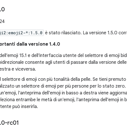
.
0
024
ji2:emoji2-*:1.5.0
è stato rilasciato. La versione 1.5.0 co
rtanti dalla versione 1.4.0
ll'emoji 15.1 e dell'interfaccia utente del selettore di emoji bid
idirezionale consente agli utenti di passare dalla versione delle 
destra e viceversa.
 selettore di emoji con più tonalità della pelle. Se tieni premuto
alizzato un selettore di emoji per più persone per lo stato zer
i un'emoji, l'anteprima dell'emoji in basso a destra viene aggio
eleziona entrambe le metà di un'emoji, l'anteprima dell'emoji in
utente può inserirla.
.
0-rc01