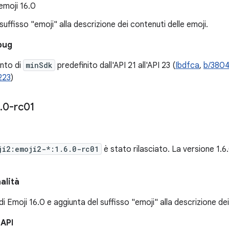
emoji 16.0
 suffisso "emoji" alla descrizione dei contenuti delle emoji.
bug
nto di
minSdk
predefinito dall'API 21 all'API 23 (
Ibdfca
,
b/380
223
)
.
0-rc01
ji2:emoji2-*:1.6.0-rc01
è stato rilasciato. La versione 1.
alità
i Emoji 16.0 e aggiunta del suffisso "emoji" alla descrizione de
 API