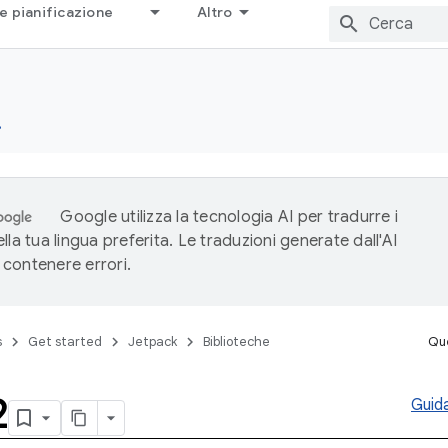
e pianificazione
Altro
e
Google utilizza la tecnologia AI per tradurre i
lla tua lingua preferita. Le traduzioni generate dall'AI
contenere errori.
s
Get started
Jetpack
Biblioteche
Que
2
Guida