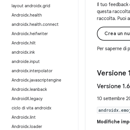
Il tuo feedback 
layout androidx
.
grid
questa raccolta
Androidx
.
health
raccolta. Puoi a
androidx
.
health
.
connect
Crea un n
Androidx
.
heifwriter
Androidx
.
hilt
Per saperne di p
androidx
.
ink
androide
.
input
androidx
.
interpolator
Versione 
Androidx
.
javascriptengine
Versione 1
.
6
Androidx
.
leanback
10 settembre 2
Android
X
.
legacy
ciclo di vita androidx
androidx.emo
Androidx
.
lint
Modifiche impo
Androidx
.
loader