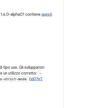
e 1.6.0-alpha01 contiene
questi
i tipo use. Gli sviluppatori
e un utilizzo corretto:
-
s-strict-mode
(
Id07e7
,