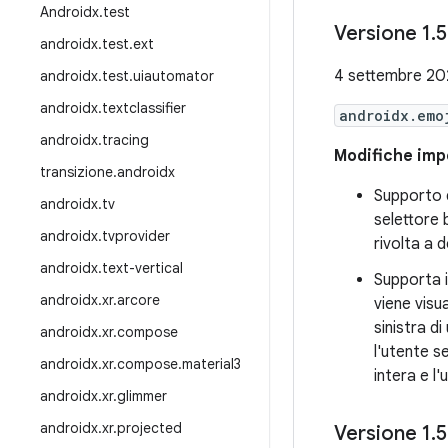
Androidx
.
test
Versione 1
.
5
androidx
.
test
.
ext
4 settembre 2
androidx
.
test
.
uiautomator
androidx
.
textclassifier
androidx.emo
androidx
.
tracing
Modifiche impo
transizione
.
androidx
Supporto de
androidx
.
tv
selettore b
androidx
.
tvprovider
rivolta a 
androidx
.
text-vertical
Supporta il
androidx
.
xr
.
arcore
viene visu
sinistra d
androidx
.
xr
.
compose
l'utente s
androidx
.
xr
.
compose
.
material3
intera e l'
androidx
.
xr
.
glimmer
androidx
.
xr
.
projected
Versione 1
.
5