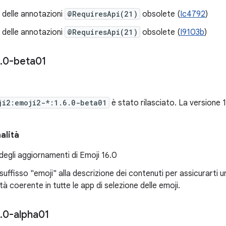
 delle annotazioni
@RequiresApi(21)
obsolete (
Ic4792
)
 delle annotazioni
@RequiresApi(21)
obsolete (
I9103b
)
.
0-beta01
ji2:emoji2-*:1.6.0-beta01
è stato rilasciato. La versione
alità
egli aggiornamenti di Emoji 16.0
l suffisso "emoji" alla descrizione dei contenuti per assicurart
ità coerente in tutte le app di selezione delle emoji.
.
0-alpha01