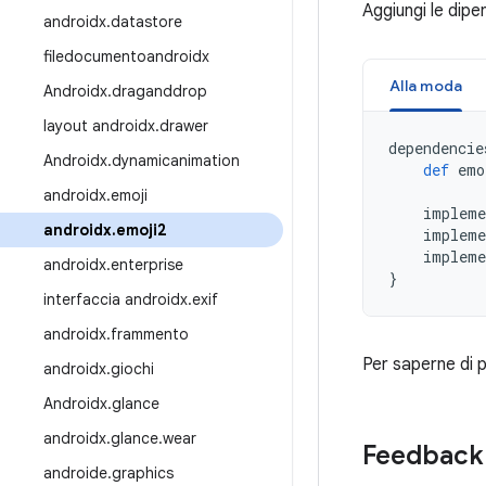
Aggiungi le dipe
androidx
.
datastore
filedocumentoandroidx
Alla moda
Androidx
.
draganddrop
layout androidx
.
drawer
dependencie
Androidx
.
dynamicanimation
def
emo
androidx
.
emoji
impleme
androidx
.
emoji2
impleme
impleme
androidx
.
enterprise
}
interfaccia androidx
.
exif
androidx
.
frammento
Per saperne di p
androidx
.
giochi
Androidx
.
glance
androidx
.
glance
.
wear
Feedback
androide
.
graphics