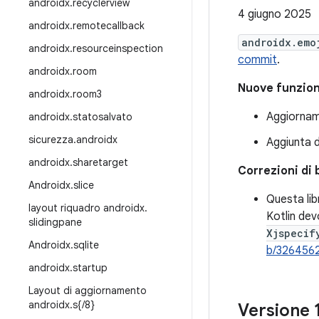
androidx
.
recyclerview
4 giugno 2025
androidx
.
remotecallback
androidx.emo
androidx
.
resourceinspection
commit
.
androidx
.
room
Nuove funzion
androidx
.
room3
Aggiorname
androidx
.
statosalvato
sicurezza
.
androidx
Aggiunta d
androidx
.
sharetarget
Correzioni di 
Androidx
.
slice
Questa libr
layout riquadro androidx
.
Kotlin dev
slidingpane
Xjspecif
Androidx
.
sqlite
b/326456
androidx
.
startup
Layout di aggiornamento
androidx
.
s{
/
8}
Versione 