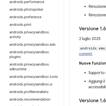
androidx
.
performance
Rimozione
androidx
.
photopicker
Rimozione
androidx
.
preference
androidx
.
print
Versione 1
.
6
androidx
.
privacysandbox
.
activity
2 luglio 2025
androidx
.
privacysandbox
.
ads
androidx.emo
androidx
.
privacysandbox
.
commit
.
plugins
Nuove funzion
androidx
.
privacysandbox
.
sdkruntime
Supporto d
androidx
.
privacysandbox
.
tools
Aggiungi i
androidx
.
privacysandbox
.
ui
accessibil
androidx
.
profileinstallato
androidx
.
recommendation
Versione 1
.
6