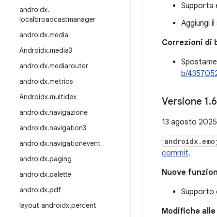
Supporta 
androidx
.
localbroadcastmanager
Aggiungi il
androidx
.
media
Correzioni di 
Androidx
.
media3
Spostame
androidx
.
mediarouter
b/435705
androidx
.
metrics
Androidx
.
multidex
Versione 1
.
6
androidx
.
navigazione
13 agosto 2025
androidx
.
navigation3
androidx.emo
androidx
.
navigationevent
commit
.
androidx
.
paging
Nuove funzion
androidx
.
palette
androidx
.
pdf
Supporto d
layout androidx
.
percent
Modifiche alle