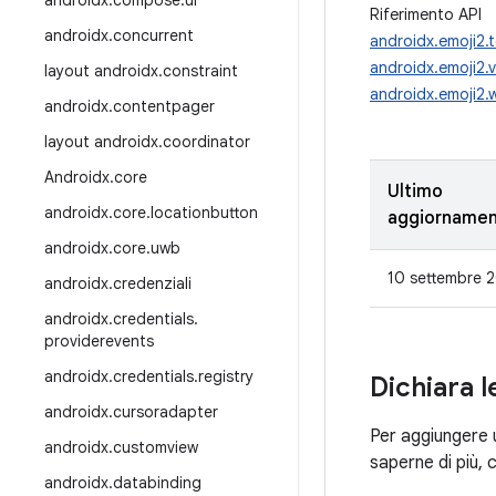
androidx
.
compose
.
ui
Riferimento API
androidx
.
concurrent
androidx.emoji2.t
androidx.emoji2.
layout androidx
.
constraint
androidx.emoji2.
androidx
.
contentpager
layout androidx
.
coordinator
Androidx
.
core
Ultimo
androidx
.
core
.
locationbutton
aggiorname
androidx
.
core
.
uwb
10 settembre 
androidx
.
credenziali
androidx
.
credentials
.
providerevents
androidx
.
credentials
.
registry
Dichiara 
androidx
.
cursoradapter
Per aggiungere 
androidx
.
customview
saperne di più, 
androidx
.
databinding