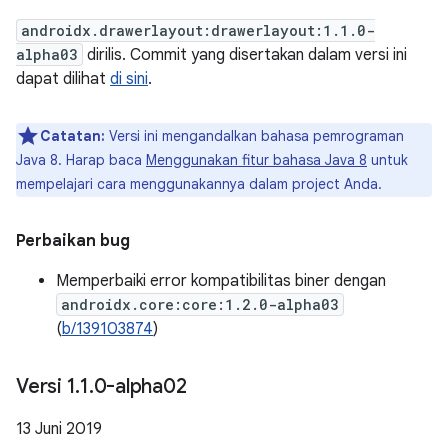
androidx.drawerlayout:drawerlayout:1.1.0-
alpha03
dirilis. Commit yang disertakan dalam versi ini
dapat dilihat
di sini
.
Catatan:
Versi ini mengandalkan bahasa pemrograman
Java 8. Harap baca
Menggunakan fitur bahasa Java 8
untuk
mempelajari cara menggunakannya dalam project Anda.
Perbaikan bug
Memperbaiki error kompatibilitas biner dengan
androidx.core:core:1.2.0-alpha03
(
b/139103874
)
Versi 1
.
1
.
0-alpha02
13 Juni 2019