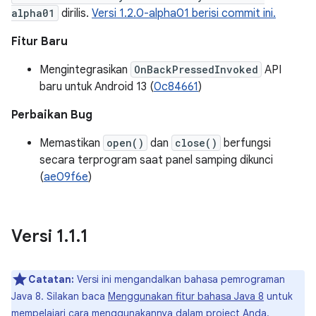
alpha01
dirilis.
Versi 1.2.0-alpha01 berisi commit ini.
Fitur Baru
Mengintegrasikan
OnBackPressedInvoked
API
baru untuk Android 13 (
0c84661
)
Perbaikan Bug
Memastikan
open()
dan
close()
berfungsi
secara terprogram saat panel samping dikunci
(
ae09f6e
)
Versi 1
.
1
.
1
Catatan:
Versi ini mengandalkan bahasa pemrograman
Java 8. Silakan baca
Menggunakan fitur bahasa Java 8
untuk
mempelajari cara menggunakannya dalam project Anda.