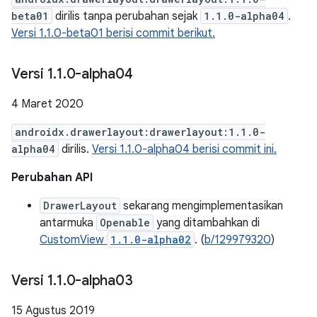
beta01
dirilis tanpa perubahan sejak
1.1.0-alpha04
.
Versi 1.1.0-beta01 berisi commit berikut.
Versi 1
.
1
.
0-alpha04
4 Maret 2020
androidx.drawerlayout:drawerlayout:1.1.0-
alpha04
dirilis.
Versi 1.1.0-alpha04 berisi commit ini.
Perubahan API
DrawerLayout
sekarang mengimplementasikan
antarmuka
Openable
yang ditambahkan di
CustomView
1.1.0-alpha02
. (
b/129979320
)
Versi 1
.
1
.
0-alpha03
15 Agustus 2019