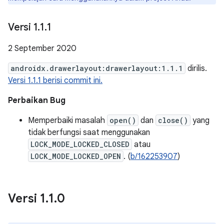
Versi 1
.
1
.
1
2 September 2020
androidx.drawerlayout:drawerlayout:1.1.1
dirilis.
Versi 1.1.1 berisi commit ini.
Perbaikan Bug
Memperbaiki masalah
open()
dan
close()
yang
tidak berfungsi saat menggunakan
LOCK_MODE_LOCKED_CLOSED
atau
LOCK_MODE_LOCKED_OPEN
. (
b/162253907
)
Versi 1
.
1
.
0