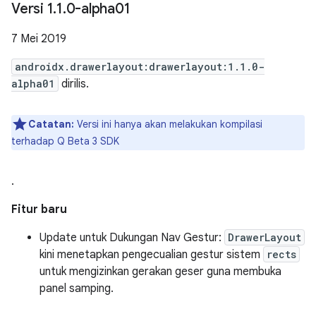
Versi 1
.
1
.
0-alpha01
7 Mei 2019
androidx.drawerlayout:drawerlayout:1.1.0-
alpha01
dirilis.
Catatan:
Versi ini hanya akan melakukan kompilasi
terhadap Q Beta 3 SDK
.
Fitur baru
Update untuk Dukungan Nav Gestur:
DrawerLayout
kini menetapkan pengecualian gestur sistem
rects
untuk mengizinkan gerakan geser guna membuka
panel samping.