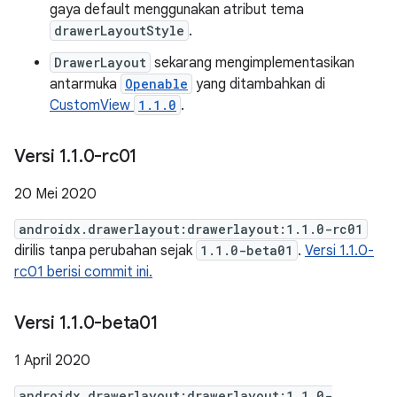
gaya default menggunakan atribut tema
drawerLayoutStyle
.
DrawerLayout
sekarang mengimplementasikan
antarmuka
Openable
yang ditambahkan di
CustomView
1.1.0
.
Versi 1
.
1
.
0-rc01
20 Mei 2020
androidx.drawerlayout:drawerlayout:1.1.0-rc01
dirilis tanpa perubahan sejak
1.1.0-beta01
.
Versi 1.1.0-
rc01 berisi commit ini.
Versi 1
.
1
.
0-beta01
1 April 2020
androidx.drawerlayout:drawerlayout:1.1.0-