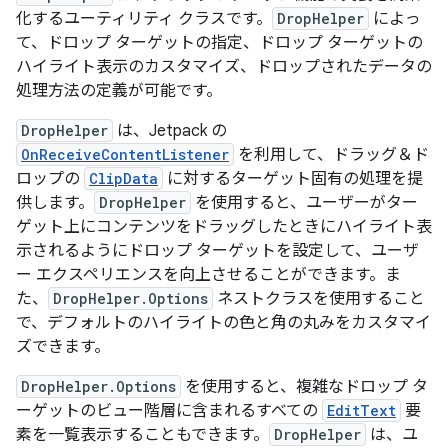
化するユーティリティ クラスです。
DropHelper
によっ
て、ドロップ ターゲットの指定、ドロップ ターゲットの
ハイライト表示のカスタマイズ、ドロップされたデータの
処理方法の定義が可能です。
DropHelper
は、Jetpack の
OnReceiveContentListener
を利用して、ドラッグ＆ド
ロップの
ClipData
に対するターゲット固有の処理を提
供します。
DropHelper
を使用すると、ユーザーがター
ゲット上にコンテンツをドラッグしたときにハイライト表
示されるようにドロップ ターゲットを設定して、ユーザ
ー エクスペリエンスを向上させることができます。ま
た、
DropHelper.Options
ネストクラスを使用すること
で、デフォルトのハイライトの色と角の丸みをカスタマイ
ズできます。
DropHelper.Options
を使用すると、複雑なドロップ タ
ーゲットのビュー階層に含まれるすべての
EditText
要
素を一覧表示することもできます。
DropHelper
は、ユ