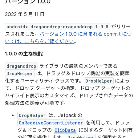
バージョン 1
.
0
.
0
2022 年 5 月 11 日
androidx.draganddrop:draganddrop:1.0.0
がリリー
スされました。
バージョン 1.0.0 に含まれる commit につ
いては、こちらをご覧ください
。
1.0.0 の主な機能
draganddrop
ライブラリの最初のメンバーである
DropHelper
は、ドラッグ＆ドロップ機能の実装を簡素
化するユーティリティ クラスです。
DropHelper
によっ
て、ドロップ ターゲットの指定、ドロップ ターゲットの
ハイライト表示のカスタマイズ、ドロップされたデータの
処理方法の定義が可能です。
DropHelper
は、Jetpack の
OnReceiveContentListener
を利用して、ドラッ
グ＆ドロップの
ClipData
に対するターゲット固有
の処理を提供します。
DropHelper
を使用すると、