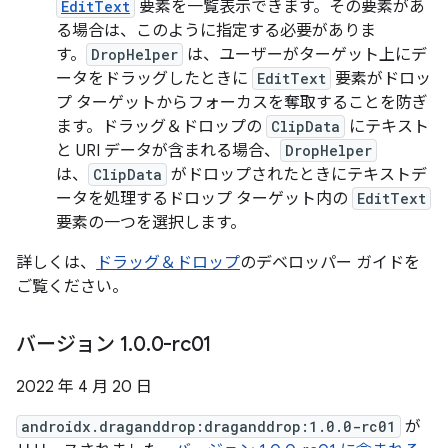
EditText
要素を一覧表示できます。その要素があ
る場合は、このように指定する必要がありま
す。
DropHelper
は、ユーザーがターゲット上にデ
ータをドラッグしたときに
EditText
要素がドロッ
プ ターゲットからフォーカスを奪取することを防ぎ
ます。ドラッグ＆ドロップの
ClipData
にテキスト
と URI データが含まれる場合、
DropHelper
は、
ClipData
がドロップされたときにテキストデ
ータを処理するドロップ ターゲット内の
EditText
要素の一つを選択します。
詳しくは、
ドラッグ＆ドロップ
のデベロッパー ガイドを
ご覧ください。
バージョン 1
.
0
.
0-rc01
2022 年 4 月 20 日
androidx.draganddrop:draganddrop:1.0.0-rc01
が