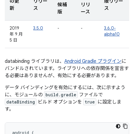
の更
リリー
版リリー
候補
リリ
新
ス
ス
版
ース
2019
3.5.0
-
-
3.6.0-
年 9 月
alpha10
5 日
databinding ライブラリは、
Android Gradle プラグイン
に
バンドルされています。ライブラリへの依存関係を宣言す
る必要はありませんが、有効にする必要があります。
データ バインディングを有効にするには、次に示すよう
に、モジュールの
build.gradle
ファイルで
dataBinding
ビルド オプションを
true
に設定しま
す。
android {
