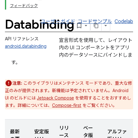
フィードバック
Databinding
ユーザーガイド
コードサンプル
Codelab
API リファレンス
宣言形式を使用して、レイアウト
android.databinding
内の UI コンポーネントをアプリ
内のデータソースにバインドしま
す。
注意:
このライブラリはメンテナンス モードであり、重大な修
正のみが提供されます。新機能は予定されていません。Android
UI のビルドには
Jetpack Compose
を使用することをおすすめし
ます。詳細については、
Compose-first
をご覧ください。
リリ
ベー
最新
安定版
アルファ
ース
タ版