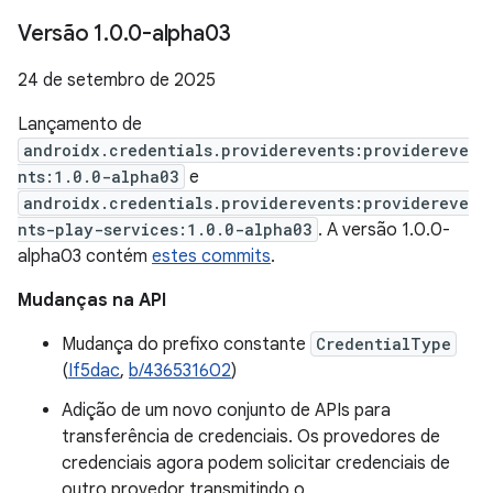
Versão 1
.
0
.
0-alpha03
24 de setembro de 2025
Lançamento de
androidx.credentials.providerevents:providereve
nts:1.0.0-alpha03
e
androidx.credentials.providerevents:providereve
nts-play-services:1.0.0-alpha03
. A versão 1.0.0-
alpha03 contém
estes commits
.
Mudanças na API
Mudança do prefixo constante
CredentialType
(
If5dac
,
b/436531602
)
Adição de um novo conjunto de APIs para
transferência de credenciais. Os provedores de
credenciais agora podem solicitar credenciais de
outro provedor transmitindo o