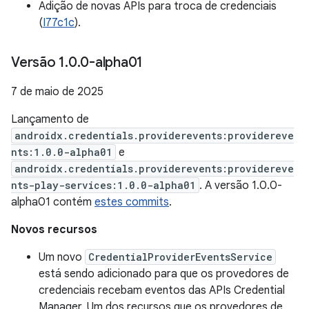
Adição de novas APIs para troca de credenciais
(
I77c1c
).
Versão 1
.
0
.
0-alpha01
7 de maio de 2025
Lançamento de
androidx.credentials.providerevents:providereve
nts:1.0.0-alpha01
e
androidx.credentials.providerevents:providereve
nts-play-services:1.0.0-alpha01
. A versão 1.0.0-
alpha01 contém
estes commits
.
Novos recursos
Um novo
CredentialProviderEventsService
está sendo adicionado para que os provedores de
credenciais recebam eventos das APIs Credential
Manager. Um dos recursos que os provedores de