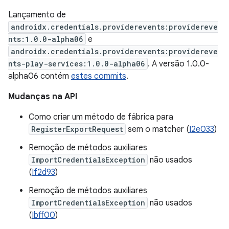
Lançamento de
androidx.credentials.providerevents:providereve
nts:1.0.0-alpha06
e
androidx.credentials.providerevents:providereve
nts-play-services:1.0.0-alpha06
. A versão 1.0.0-
alpha06 contém
estes commits
.
Mudanças na API
Como criar um método de fábrica para
RegisterExportRequest
sem o matcher (
I2e033
)
Remoção de métodos auxiliares
ImportCredentialsException
não usados
(
If2d93
)
Remoção de métodos auxiliares
ImportCredentialsException
não usados
(
Ibff00
)