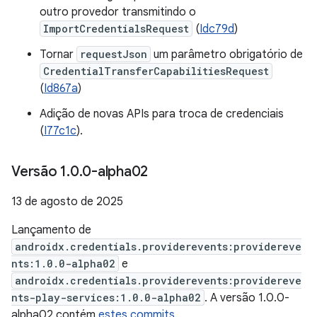
outro provedor transmitindo o
ImportCredentialsRequest
(
Idc79d
)
Tornar
requestJson
um parâmetro obrigatório de
CredentialTransferCapabilitiesRequest
(
Id867a
)
Adição de novas APIs para troca de credenciais
(
I77c1c
).
Versão 1
.
0
.
0-alpha02
13 de agosto de 2025
Lançamento de
androidx.credentials.providerevents:providereve
nts:1.0.0-alpha02
e
androidx.credentials.providerevents:providereve
nts-play-services:1.0.0-alpha02
. A versão 1.0.0-
alpha02 contém
estes commits
.