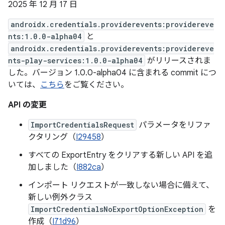
2025 年 12 月 17 日
androidx.credentials.providerevents:providereve
nts:1.0.0-alpha04
と
androidx.credentials.providerevents:providereve
nts-play-services:1.0.0-alpha04
がリリースされま
した。バージョン 1.0.0-alpha04 に含まれる commit につ
いては、
こちら
をご覧ください。
API の変更
ImportCredentialsRequest
パラメータをリファ
クタリング（
I29458
）
すべての ExportEntry をクリアする新しい API を追
加しました（
I882ca
）
インポート リクエストが一致しない場合に備えて、
新しい例外クラス
ImportCredentialsNoExportOptionException
を
作成（
I71d96
）