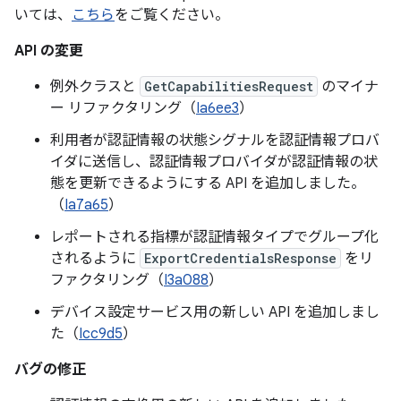
いては、
こちら
をご覧ください。
API の変更
例外クラスと
GetCapabilitiesRequest
のマイナ
ー リファクタリング（
Ia6ee3
）
利用者が認証情報の状態シグナルを認証情報プロバ
イダに送信し、認証情報プロバイダが認証情報の状
態を更新できるようにする API を追加しました。
（
Ia7a65
）
レポートされる指標が認証情報タイプでグループ化
されるように
ExportCredentialsResponse
をリ
ファクタリング（
I3a088
）
デバイス設定サービス用の新しい API を追加しまし
た（
Icc9d5
）
バグの修正