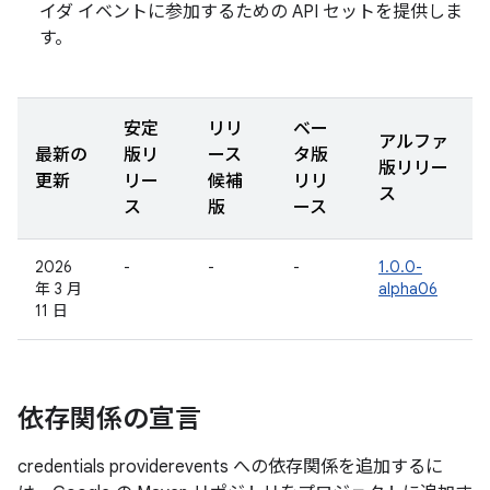
イダ イベントに参加するための API セットを提供しま
す。
安定
リリ
ベー
アルファ
最新の
版リ
ース
タ版
版リリー
更新
リー
候補
リリ
ス
ス
版
ース
2026
-
-
-
1.0.0-
年 3 月
alpha06
11 日
依存関係の宣言
credentials providerevents への依存関係を追加するに