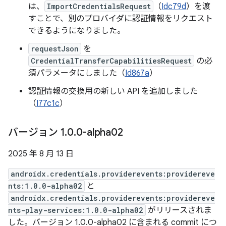
は、
ImportCredentialsRequest
（
Idc79d
）を渡
すことで、別のプロバイダに認証情報をリクエスト
できるようになりました。
requestJson
を
CredentialTransferCapabilitiesRequest
の必
須パラメータにしました（
Id867a
）
認証情報の交換用の新しい API を追加しました
（
I77c1c
）
バージョン 1
.
0
.
0-alpha02
2025 年 8 月 13 日
androidx.credentials.providerevents:providereve
nts:1.0.0-alpha02
と
androidx.credentials.providerevents:providereve
nts-play-services:1.0.0-alpha02
がリリースされま
した。バージョン 1.0.0-alpha02 に含まれる commit につ