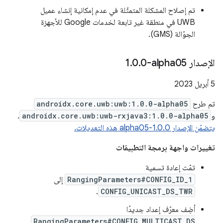
تم إصلاح المشكلة المتمثّلة في عدم إمكانية إنشاء عميل
UWB في منطقة غير تابعة لخدمات Google للأجهزة
الجوّالة (GMS).
الإصدار ‎1
0-alpha05
.
0
.
‫5 أبريل 2023
تم طرح
androidx.core.uwb:uwb:1.0.0-alpha05
و
androidx.core.uwb:uwb-rxjava3:1.0.0-alpha05
.
يتضمّن الإصدار 1.0.0-alpha05 هذه التعديلات.
تغييرات واجهة برمجة التطبيقات
تمّت إعادة تسمية
RangingParameters#CONFIG_ID_1
إلى
.
CONFIG_UNICAST_DS_TWR
أضِف معرّف إعداد جديدًا
RangingParameters#CONFIG_MULTICAST_DS