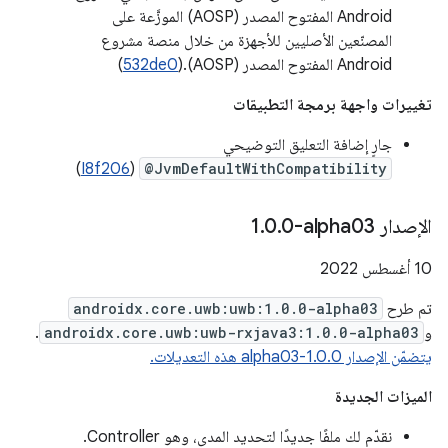
Android المفتوح المصدر (AOSP) الموزَّعة على
المصنّعين الأصليين للأجهزة من خلال منصة مشروع
Android المفتوح المصدر (AOSP).‏(
532de0
)
تغييرات واجهة برمجة التطبيقات
جارٍ إضافة التعليق التوضيحي
)
I8f206
(
@JvmDefaultWithCompatibility
الإصدار ‎1
0-alpha03
.
0
.
‫10 أغسطس 2022
تم طرح
androidx.core.uwb:uwb:1.0.0-alpha03
و
androidx.core.uwb:uwb-rxjava3:1.0.0-alpha03
.
يتضمّن الإصدار 1.0.0-alpha03 هذه التعديلات.
الميزات الجديدة
نقدّم لك ملفًا جديدًا لتحديد المدى، وهو Controller.