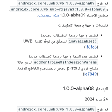
تم طرح
androidx.core.uwb:uwb:1.0.0-alpha09
و
androidx.core.uwb:uwb-rxjava3:1.0.0-alpha09
.
يتضمّن الإصدار ‎1.0.0-alpha09
هذه التعديلات
.
تغييرات واجهة برمجة التطبيقات
تضيف واجهة برمجة التطبيقات الجديدة
isAvailable()
للتحقّق من توفّر تقنية UWB.
(
If6fc6
)
تضيف هذه السمة واجهة برمجة تطبيقات جديدة
addControleeWithSessionParams
لدعم حالة
مفتاح فردي لـ p-sts الخاص بالمستخدم الخاضع للرقابة.
)
Ie7849
(
الإصدار ‎1
0-alpha08
.
0
.
‫24 يناير 2024
تم طرح
androidx.core.uwb:uwb:1.0.0-alpha08