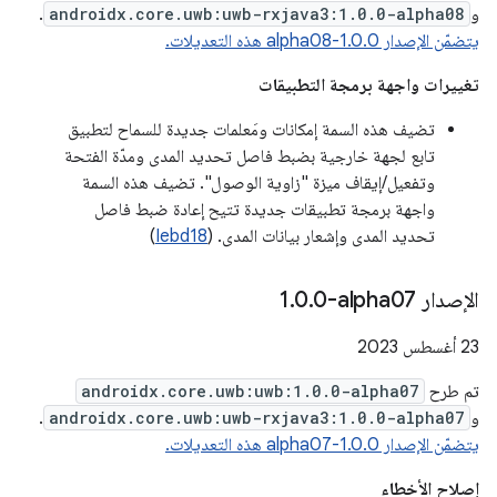
و
androidx.core.uwb:uwb-rxjava3:1.0.0-alpha08
.
يتضمّن الإصدار 1.0.0-alpha08 هذه التعديلات.
تغييرات واجهة برمجة التطبيقات
تضيف هذه السمة إمكانات ومَعلمات جديدة للسماح لتطبيق
تابع لجهة خارجية بضبط فاصل تحديد المدى ومدّة الفتحة
وتفعيل/إيقاف ميزة "زاوية الوصول". تضيف هذه السمة
واجهة برمجة تطبيقات جديدة تتيح إعادة ضبط فاصل
تحديد المدى وإشعار بيانات المدى. (
Iebd18
)
الإصدار ‎1
0-alpha07
.
0
.
‫23 أغسطس 2023
تم طرح
androidx.core.uwb:uwb:1.0.0-alpha07
و
androidx.core.uwb:uwb-rxjava3:1.0.0-alpha07
.
يتضمّن الإصدار 1.0.0-alpha07 هذه التعديلات.
إصلاح الأخطاء