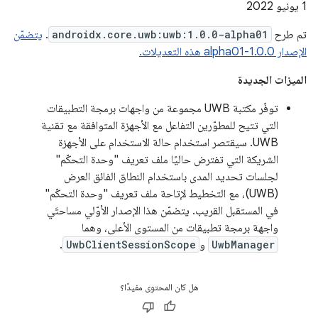
‫1 يونيو 2022
تم طرح
androidx.core.uwb:uwb:1.0.0-alpha01
.
يتضمّن
الإصدار 1.0.0-alpha01 هذه التعديلات.
الميزات الجديدة
توفّر مكتبة UWB مجموعة من واجهات برمجة التطبيقات
التي تتيح للمطوّرين التفاعل مع الأجهزة المتوافقة مع تقنية
UWB. سيقتصر استخدام حالة الاستخدام على الأجهزة
الشريكة التي تفترض حاليًا ملف تعريف "وحدة التحكّم"
لجلسات تحديد المدى باستخدام النطاق الفائق العرض
(UWB)، مع التخطيط لإتاحة ملف تعريف "وحدة التحكّم"
في المستقبل القريب. يتضمّن هذا الإصدار الأوّلي مساحتَي
واجهة برمجة تطبيقات من المستوى الأعلى، وهما
UwbManager
و
UwbClientSessionScope
.
هل كان المحتوى مفيدًا؟