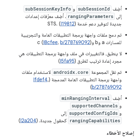
أضِف
subSessionId
و
subSessionKeyInfo
إلى
rangingParameters
. أضِف معرّفات إعدادات
جديدة لتوفير دعم خدمة STS. (
)
I19812
تم دمج ملفات واجهة برمجة التطبيقات العامة والتجريبية
للمسارات a وb وc (
)
b/278769092
،
I8cfee
لا ينطبق، فالتغييرات في ملف واجهة برمجة التطبيقات هي
مجرد إعادة ترتيب للطرق (
I5fa95
)
تم نقل المجموعة
androidx.core
لاستخدام ملفات
واجهة برمجة التطبيقات العامة المدمجة (
،
Ifdef4
)
b/278769092
أضِف
minRangingInterval
و
supportedChannels
و
supportedConfigIds
إلى
rangingCapabilities
كحقول جديدة. (
I2a204
)
إصلاح الأخطاء