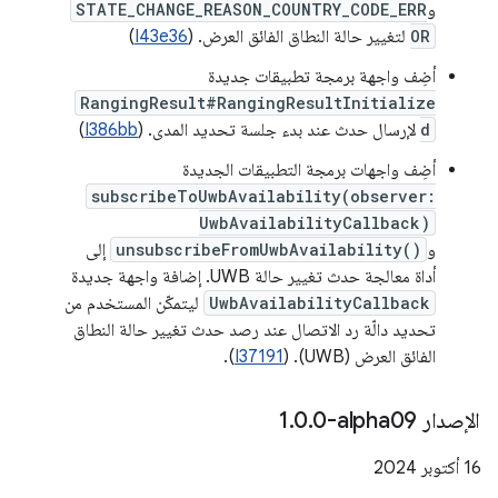
و
STATE_CHANGE_REASON_COUNTRY_CODE_ERR
OR
لتغيير حالة النطاق الفائق العرض. (
I43e36
)
أضِف واجهة برمجة تطبيقات جديدة
RangingResult#RangingResultInitialize
d
لإرسال حدث عند بدء جلسة تحديد المدى. (
I386bb
)
أضِف واجهات برمجة التطبيقات الجديدة
subscribeToUwbAvailability(observer:
UwbAvailabilityCallback)
و
unsubscribeFromUwbAvailability()
إلى
أداة معالجة حدث تغيير حالة UWB. إضافة واجهة جديدة
UwbAvailabilityCallback
ليتمكّن المستخدم من
تحديد دالّة رد الاتصال عند رصد حدث تغيير حالة النطاق
الفائق العرض (UWB). (
I37191
).
الإصدار ‎1
0-alpha09
.
0
.
‫16 أكتوبر 2024