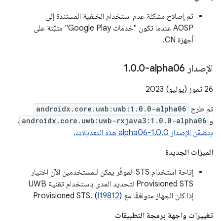
تم إصلاح مشكلة عدم استخدام الخلفية المستندة إلى
AOSP عندما تكون "خدمات Google Play" مثبّتة على
أجهزة CN.
الإصدار ‎1
0-alpha06
.
0
.
تم طرح
androidx.core.uwb:uwb:1.0.0-alpha06
و
androidx.core.uwb:uwb-rxjava3:1.0.0-alpha06
.
يتضمّن الإصدار 1.0.0-alpha06 هذه التعديلات.
الميزات الجديدة
إتاحة استخدام STS الموفَّر يمكن للمستخدمين الآن اختيار
Provisioned STS لتحديد المدى باستخدام تقنية UWB
إذا كان الجهاز متوافقًا مع Provisioned STS. (
)
I19812
تغييرات واجهة برمجة التطبيقات