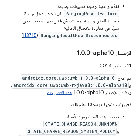
نقدّم واجهة برمجة تطبيقات جديدة
RangingResultFailure
للإبلاغ عن فشل جلسة
تحديد المدى وسببه، وسيتضمّن فشل بدء تحديد المدى
سببًا في معاودة الاتصال الحالية
)
If3715
(
RangingResultPeerDisconnected
الإصدار ‎1
0-alpha10
.
0
.
‫11 ديسمبر 2024
تم طرح
androidx.core.uwb:uwb:1.0.0-alpha10
و
androidx.core.uwb:uwb-rxjava3:1.0.0-alpha10
.
يتضمّن الإصدار ‎1.0.0-alpha10
هذه التعديلات
.
تغييرات واجهة برمجة التطبيقات
تضيف هذه السمة رموز الأسباب
STATE_CHANGE_REASON_UNKNOWN
و
STATE_CHANGE_REASON_SYSTEM_POLICY