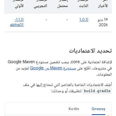
الأخبار
الثابت
محتمل
التجريبي
الأولي
‫19 مايو
1.0.0
-
-
1.1.0-
alpha01
2026
تحديد الاعتماديات
لإضافة اعتمادية على core، يجب تضمين مستودع Google Maven
في مشروعك. اطّلِع على
مستودع Maven من Google
لمزيد من
المعلومات.
أضِف الاعتماديات الخاصة بالعناصر التي تحتاج إليها في ملف
build.gradle
لتطبيقك أو وحدتك:
Kotlin
Groovy