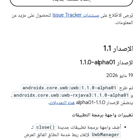
يُرجى الاطّلاع على
مستندات Issue Tracker
للحصول على مزيد من
المعلومات.
الإصدار 1
1
.
الإصدار ‎1
0-alpha01
.
1
.
‫19 مايو 2026
تم طرح
androidx.core.uwb:uwb:1.1.0-alpha01
و
androidx.core.uwb:uwb-rxjava3:1.1.0-alpha01
.
يتضمّن الإصدار 1.1.0-alpha01
هذه التعديلات
.
تغييرات واجهة برمجة التطبيقات
أضِف واجهة برمجة تطبيقات جديدة
close()
لـ
UwbManager
لإلغاء ربط خدمة النطاق الفائق العرض