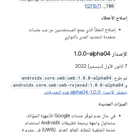
)
I2f1b7
. (
_TWR
إصلاح الأخطاء
إصلاح الخطأ الذي يمنع المستخدمين من بدء جلسات
متعددة لتحديد المدى بالتوازي
الإصدار ‎1
0-alpha04
.
0
.
‫7 كانون الأول (ديسمبر) 2022
تم طرح
androidx.core.uwb:uwb:1.0.0-alpha04
و
androidx.core.uwb:uwb-rxjava3:1.0.0-alpha04
.
يتضمّن الإصدار 1.0.0-alpha04 هذه التعديلات.
الميزات الجديدة
في حال عدم توفّر خدمات Google للأجهزة الجوّالة،
ستحاول واجهة برمجة تطبيقات AndroidX استخدام
خدمة الخلفية للنطاق الفائق العرض (UWB) في مشروع