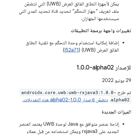
يمكن لأجهزة النطاق الفائق العرض (UWB) التي تتضمّن
ملف تعريف "جهاز التحكّم" تحديد قناة تحديد المدى التي
سيستخدمها الجهازان.
تغييرات واجهة برمجة التطبيقات
إضافة إمكانية استخدام وحدة التحكّم مع تقنية النطاق
الفائق العرض (UWB) (
I52a71
)
الإصدار ‎1
0-alpha02
.
0
.
‫29 يونيو 2022
تم طرح
androidx.core.uwb:uwb-rxjava3:1.0.0-
alpha02
.
يتضمّن الإصدار 1.0.0-alpha02 هذه التعديلات.
الميزات الجديدة
إتاحة عنصر متوافق مع Java لوحدة UWB يعتمد العنصر
الجديد على rxjava3 ويمكن استخدامه من قِبل عملاء