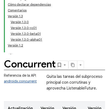
Cómo declarar dependencias
Comentarios
Versión 1.3
Versión 1.3.0
Versión 1.3.0-rc01
Versión 1.3.0-beta01
Versión 1.3.0-alpha01
Versión 1.2
Concurrent
Referencia de la API
Quita las tareas del subproceso
androidx.concurrent
principal con corrutinas y
aprovecha ListenableFuture.
Actualización
Versión
Versión
Versión