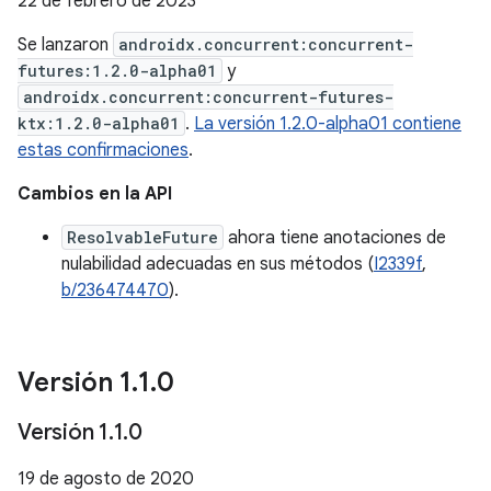
22 de febrero de 2023
Se lanzaron
androidx.concurrent:concurrent-
futures:1.2.0-alpha01
y
androidx.concurrent:concurrent-futures-
ktx:1.2.0-alpha01
.
La versión 1.2.0-alpha01 contiene
estas confirmaciones
.
Cambios en la API
ResolvableFuture
ahora tiene anotaciones de
nulabilidad adecuadas en sus métodos (
I2339f
,
b/236474470
).
Versión 1
.
1
.
0
Versión 1
.
1
.
0
19 de agosto de 2020