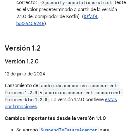
correcto:
-Xjspecify-annotations=strict
(este
es el valor predeterminado a partir de la versión
2.1.0 del compilador de Kotlin). (
I0faf4
,
b/326456246
)
Versión 1
.
2
Versión 1
.
2
.
0
12 de junio de 2024
Lanzamiento de
androidx.concurrent:concurrent-
futures:1.2.0
y
androidx.concurrent:concurrent-
futures-ktx:1.2.0
. La versión 1.2.0 contiene
estas
confirmaciones
.
Cambios importantes desde la versión 1.1.0
Se agregó
SuspendToFutureAdapter
para