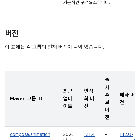
기본적인 구성요소입니다.
버전
이 표에는 각 그룹의 현재 버전이 나와 있습니다.
출
시
최근
안정
후
베타 버
Maven 그룹 ID
업데
화 버
보
전
이트
전
버
전
compose.animation
2026
1.11.4
-
1.12.0-