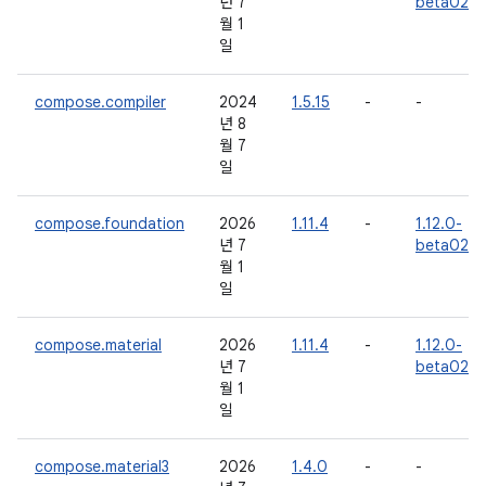
년 7
beta02
월 1
일
compose.compiler
2024
1.5.15
-
-
년 8
월 7
일
compose.foundation
2026
1.11.4
-
1.12.0-
년 7
beta02
월 1
일
compose.material
2026
1.11.4
-
1.12.0-
년 7
beta02
월 1
일
compose.material3
2026
1.4.0
-
-