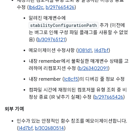
재정의된 컴포저블 유형 조회 중 발생하는 비정상 종료
수정 (
Ib6d2c
,
b/297665426
)
알려진 매개변수에
stabilityConfigurationPath
추가 (이전에
는 버그로 인해 구성 파일 플래그를 사용할 수 없었
음) (
b/309765121
)
메모이제이션 수정사항 (
I081d1
,
I4d7bf
)
내장 remember에서 불확실한 매개변수 상태를 고
려하여 리컴포지션 수정 (
b/263402091
)
내장 remember (
Ic8cf5
)의 디버깅 줄 정보 수정
컴파일 시간에 재정의된 컴포저블 유형 조회 중 비
정상 종료 (IR 낮추기 실패) 수정 (
b/297665426
)
외부 기여
인수가 있는 안정적인 함수 참조를 메모이제이션합니다.
(
I4d7bf
,
b/302680514
)