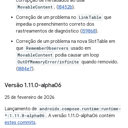
corrupção de metadados ao usar
MovableContent
. (
I8452b
).
Correção de um problema no
LinkTable
que
impedia o preenchimento correto dos
rastreamentos de diagnóstico (
I59868
).
Correção de um problema na nova SlotTable em
que
RememberObservers
usado em
MovableContent
podia causar um loop
OutOfMemoryError/infinite
quando removido.
(
I884e7
).
Versão 1
.
11
.
0-alpha06
25 de fevereiro de 2026
Lançamento de
androidx.compose.runtime:runtime-
*:1.11.0-alpha06
. A versão 1.11.0-alpha06 contém
estes commits
.