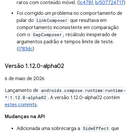
raros com conteúdo móvel. (
Ic478f
,
b/507724717
)
Foi corrigido um problema no comportamento de
pular do
LinkComposer
que resultava em
comportamento inconsistente em comparação
com o
GapComposer
, recálculo inesperado de
argumentos padrão e tempos limite de teste.
(
I783dc
)
Versão 1
.
12
.
0-alpha02
6 de maio de 2026
Lançamento de
androidx.compose.runtime:runtime-
*:1.12.0-alpha02
. A versão 1.12.0-alpha02 contém
estes commits
.
Mudanças na API
Adicionada uma sobrecarga a
SideEffect
que