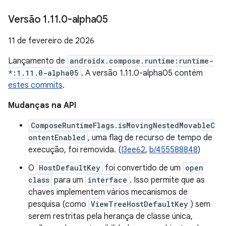
Versão 1
.
11
.
0-alpha05
11 de fevereiro de 2026
Lançamento de
androidx.compose.runtime:runtime-
*:1.11.0-alpha05
. A versão 1.11.0-alpha05 contém
estes commits
.
Mudanças na API
ComposeRuntimeFlags.isMovingNestedMovableC
ontentEnabled
, uma flag de recurso de tempo de
execução, foi removida. (
I3ee62
,
b/455588848
)
O
HostDefaultKey
foi convertido de um
open
class
para um
interface
. Isso permite que as
chaves implementem vários mecanismos de
pesquisa (como
ViewTreeHostDefaultKey
) sem
serem restritas pela herança de classe única,