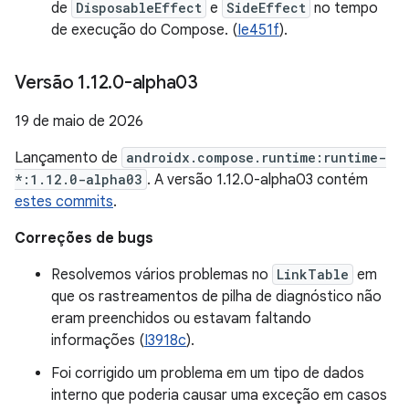
de
DisposableEffect
e
SideEffect
no tempo
de execução do Compose. (
Ie451f
).
Versão 1
.
12
.
0-alpha03
19 de maio de 2026
Lançamento de
androidx.compose.runtime:runtime-
*:1.12.0-alpha03
. A versão 1.12.0-alpha03 contém
estes commits
.
Correções de bugs
Resolvemos vários problemas no
LinkTable
em
que os rastreamentos de pilha de diagnóstico não
eram preenchidos ou estavam faltando
informações (
I3918c
).
Foi corrigido um problema em um tipo de dados
interno que poderia causar uma exceção em casos