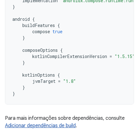
implementation
"androidx.compose.runtime:runti
}
android
{
buildFeatures
{
compose
true
}
composeOptions
{
kotlinCompilerExtensionVersion
=
"1.5.15"
}
kotlinOptions
{
jvmTarget
=
"1.8"
}
}
Para mais informações sobre dependências, consulte
Adicionar dependências de build
.