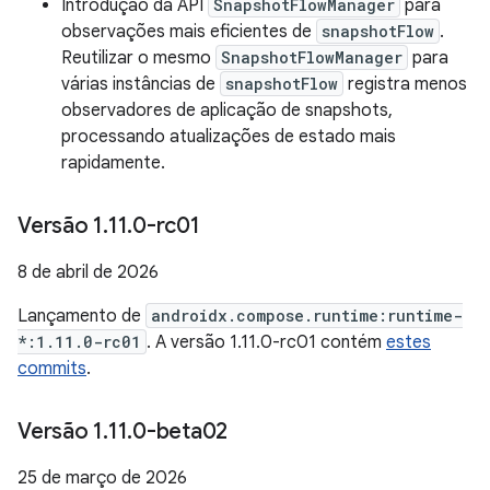
Introdução da API
SnapshotFlowManager
para
observações mais eficientes de
snapshotFlow
.
Reutilizar o mesmo
SnapshotFlowManager
para
várias instâncias de
snapshotFlow
registra menos
observadores de aplicação de snapshots,
processando atualizações de estado mais
rapidamente.
Versão 1
.
11
.
0-rc01
8 de abril de 2026
Lançamento de
androidx.compose.runtime:runtime-
*:1.11.0-rc01
. A versão 1.11.0-rc01 contém
estes
commits
.
Versão 1
.
11
.
0-beta02
25 de março de 2026