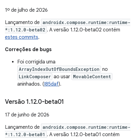
1º de julho de 2026
Lançamento de
androidx.compose.runtime:runtime-
*:1.12.0-beta02
. A versão 1.12.0-beta02 contém
estes commits
.
Correções de bugs
Foi corrigida uma
ArrayIndexOutOfBoundsException
no
LinkComposer
ao usar
MovableContent
aninhados. (
I85daf
).
Versão 1
.
12
.
0-beta01
17 de junho de 2026
Lançamento de
androidx.compose.runtime:runtime-
*:1.12.0-beta01
. A versão 1.12.0-beta01 contém