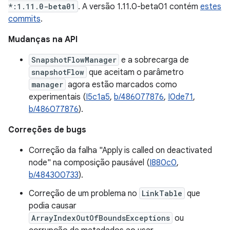
*:1.11.0-beta01
. A versão 1.11.0-beta01 contém
estes
commits
.
Mudanças na API
SnapshotFlowManager
e a sobrecarga de
snapshotFlow
que aceitam o parâmetro
manager
agora estão marcados como
experimentais (
I5c1a5
,
b/486077876
,
I0de71
,
b/486077876
).
Correções de bugs
Correção da falha "Apply is called on deactivated
node" na composição pausável (
I880c0
,
b/484300733
).
Correção de um problema no
LinkTable
que
podia causar
ArrayIndexOutOfBoundsExceptions
ou