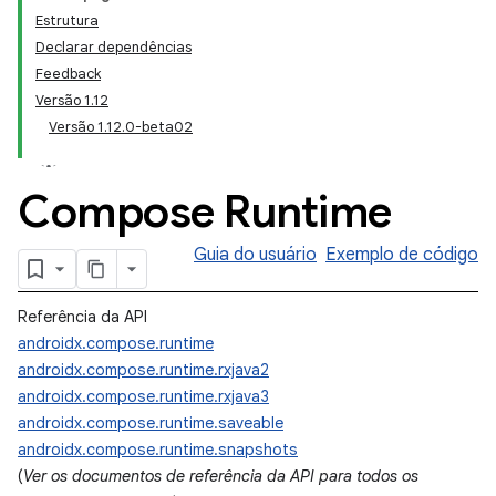
Estrutura
Declarar dependências
Feedback
Versão 1.12
Versão 1.12.0-beta02
Compose Runtime
Guia do usuário
Exemplo de código
Referência da API
androidx.compose.runtime
androidx.compose.runtime.rxjava2
androidx.compose.runtime.rxjava3
androidx.compose.runtime.saveable
androidx.compose.runtime.snapshots
(
Ver os documentos de referência da API para todos os