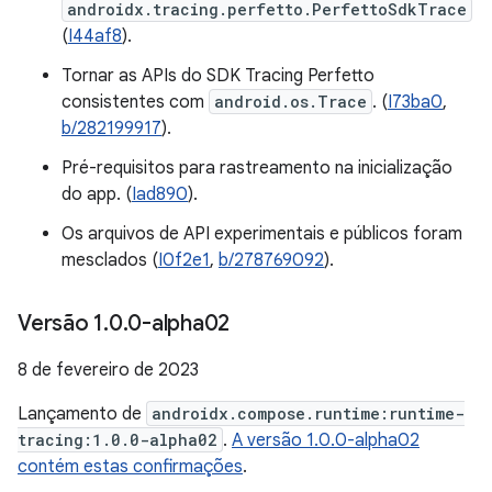
androidx.tracing.perfetto.PerfettoSdkTrace
(
I44af8
).
Tornar as APIs do SDK Tracing Perfetto
consistentes com
android.os.Trace
. (
I73ba0
,
b/282199917
).
Pré-requisitos para rastreamento na inicialização
do app. (
Iad890
).
Os arquivos de API experimentais e públicos foram
mesclados (
I0f2e1
,
b/278769092
).
Versão 1
.
0
.
0-alpha02
8 de fevereiro de 2023
Lançamento de
androidx.compose.runtime:runtime-
tracing:1.0.0-alpha02
.
A versão 1.0.0-alpha02
contém estas confirmações
.