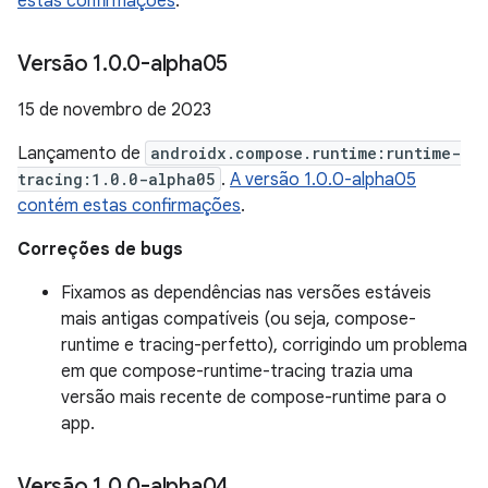
estas confirmações
.
Versão 1
.
0
.
0-alpha05
15 de novembro de 2023
Lançamento de
androidx.compose.runtime:runtime-
tracing:1.0.0-alpha05
.
A versão 1.0.0-alpha05
contém estas confirmações
.
Correções de bugs
Fixamos as dependências nas versões estáveis
mais antigas compatíveis (ou seja, compose-
runtime e tracing-perfetto), corrigindo um problema
em que compose-runtime-tracing trazia uma
versão mais recente de compose-runtime para o
app.
Versão 1
.
0
.
0-alpha04