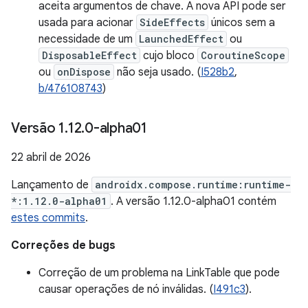
aceita argumentos de chave. A nova API pode ser
usada para acionar
SideEffects
únicos sem a
necessidade de um
LaunchedEffect
ou
DisposableEffect
cujo bloco
CoroutineScope
ou
onDispose
não seja usado. (
I528b2
,
b/476108743
)
Versão 1
.
12
.
0-alpha01
22 abril de 2026
Lançamento de
androidx.compose.runtime:runtime-
*:1.12.0-alpha01
. A versão 1.12.0-alpha01 contém
estes commits
.
Correções de bugs
Correção de um problema na LinkTable que pode
causar operações de nó inválidas. (
I491c3
).