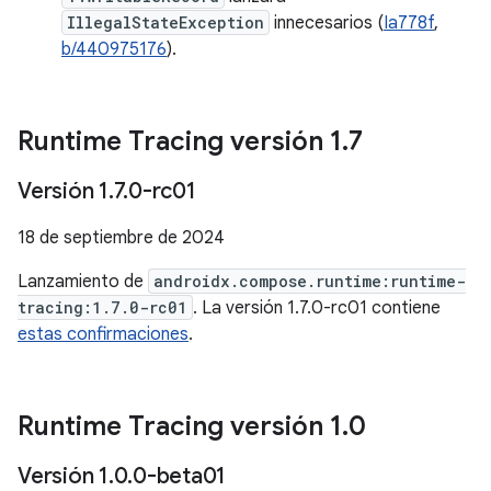
IllegalStateException
innecesarios (
Ia778f
,
b/440975176
).
Runtime Tracing versión 1
.
7
Versión 1
.
7
.
0-rc01
18 de septiembre de 2024
Lanzamiento de
androidx.compose.runtime:runtime-
tracing:1.7.0-rc01
. La versión 1.7.0-rc01 contiene
estas confirmaciones
.
Runtime Tracing versión 1
.
0
Versión 1
.
0
.
0-beta01