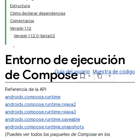
Estructura
Cómo declarar dependencias
Comentarios
Versión 1.12
Versión 1.12.0-beta02
Entorno de ejecución
de Compose
Guía del usuario
Muestra de código
Referencia de la API
androidx.compose.runtime
androidx.compose.runtime.rxjava2
androidx.compose.runtime.rxjava3
androidx.compose.runtime.saveable
androidx.compose.runtime.snapshots
(
Puedes ver todos los paquetes de Compose en los