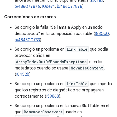
ahora se marcan como experimentales (
I5c1a5
,
b/486077876
,
I0de71
,
b/486077876
).
Correcciones de errores
Se corrigió la falla "Se llama a Apply en un nodo
desactivado" en la composición pausable (
I880c0
,
b/484300733
).
Se corrigió un problema en
LinkTable
que podía
provocar daños en
ArrayIndexOutOfBoundsExceptions
o en los
metadatos cuando se usaba
MovableContent
.
(
I8452b
)
Se corrigió un problema en
LinkTable
que impedía
que los registros de diagnóstico se propagaran
correctamente (
I59868
).
Se corrigió un problema en la nueva SlotTable en el
que
RememberObservers
usado en