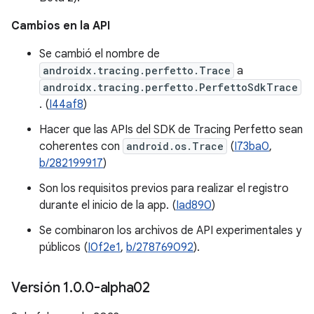
Cambios en la API
Se cambió el nombre de
androidx.tracing.perfetto.Trace
a
androidx.tracing.perfetto.PerfettoSdkTrace
. (
I44af8
)
Hacer que las APIs del SDK de Tracing Perfetto sean
coherentes con
android.os.Trace
(
I73ba0
,
b/282199917
)
Son los requisitos previos para realizar el registro
durante el inicio de la app. (
Iad890
)
Se combinaron los archivos de API experimentales y
públicos (
I0f2e1
,
b/278769092
).
Versión 1
.
0
.
0-alpha02