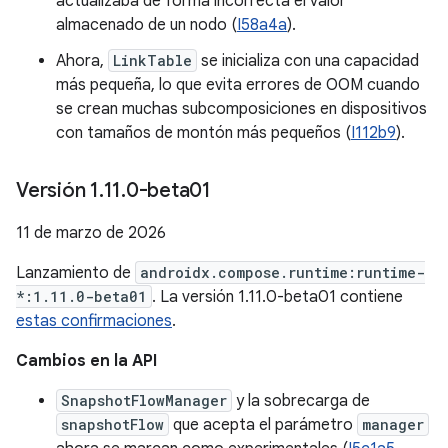
actualizaba de forma incorrecta el valor
almacenado de un nodo (
I58a4a
).
Ahora,
LinkTable
se inicializa con una capacidad
más pequeña, lo que evita errores de OOM cuando
se crean muchas subcomposiciones en dispositivos
con tamaños de montón más pequeños (
I112b9
).
Versión 1
.
11
.
0-beta01
11 de marzo de 2026
Lanzamiento de
androidx.compose.runtime:runtime-
*:1.11.0-beta01
. La versión 1.11.0-beta01 contiene
estas confirmaciones
.
Cambios en la API
SnapshotFlowManager
y la sobrecarga de
snapshotFlow
que acepta el parámetro
manager