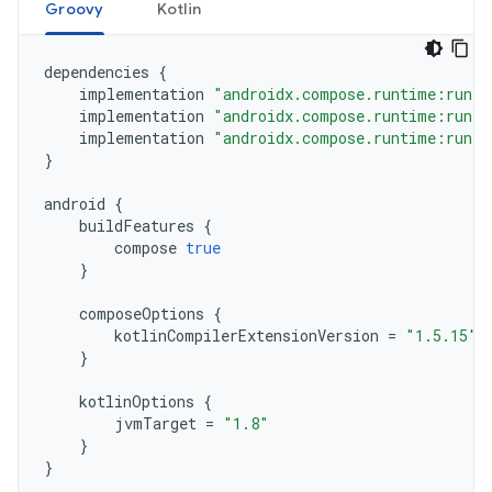
Groovy
Kotlin
dependencies
{
implementation
"androidx.compose.runtime:runti
implementation
"androidx.compose.runtime:runti
implementation
"androidx.compose.runtime:runti
}
android
{
buildFeatures
{
compose
true
}
composeOptions
{
kotlinCompilerExtensionVersion
=
"1.5.15"
}
kotlinOptions
{
jvmTarget
=
"1.8"
}
}