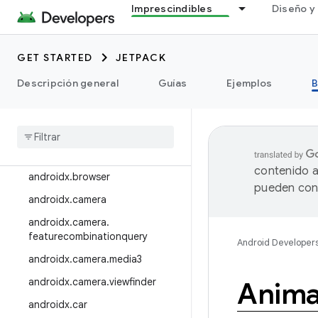
Imprescindibles
Diseño y 
androidx.appsearch
androidx.arch.core
GET STARTED
JETPACK
androidx.asynclayoutinflater
Descripción general
Guías
Ejemplos
B
androidx.autofill
androidx
.
benchmark
androidx
.
biometric
androidx
.
Bluetooth
contenido a
androidx
.
browser
pueden cont
androidx
.
camera
androidx
.
camera
.
featurecombinationquery
Android Developer
androidx
.
camera
.
media3
androidx
.
camera
.
viewfinder
Anima
androidx
.
car