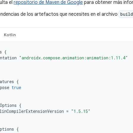
ulta el
repositorio de Maven de Google
para obtener más info
ndencias de los artefactos que necesites en el archivo
build
Kotlin
s
{
ntation
"androidx.compose.animation:animation:1.11.4"
atures
{
pose
true
Options
{
linCompilerExtensionVersion
=
"1.5.15"
ptions
{