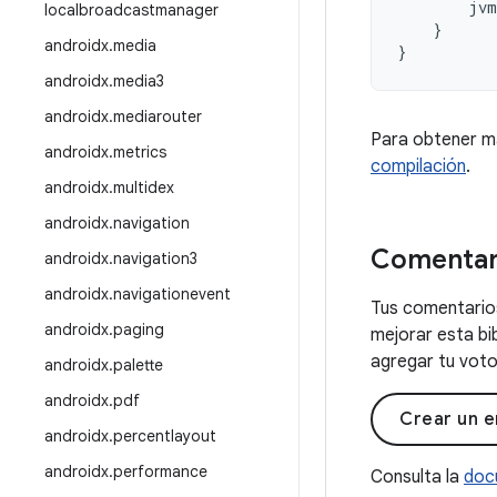
jvm
localbroadcastmanager
}
androidx
.
media
}
androidx
.
media3
androidx
.
mediarouter
Para obtener m
androidx
.
metrics
compilación
.
androidx
.
multidex
androidx
.
navigation
Comentar
androidx
.
navigation3
androidx
.
navigationevent
Tus comentarios
androidx
.
paging
mejorar esta bi
agregar tu voto 
androidx
.
palette
androidx
.
pdf
Crear un e
androidx
.
percentlayout
androidx
.
performance
Consulta la
doc