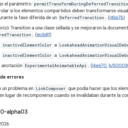
ujo el parámetro
permitTransformDuringDeferredTransiti
rolar si los elementos compartidos deben transformarse visu
durante la fase diferida de un
DeferredTransition
. (
I4b67b
)
rizó Transition a una clase sellada y se mejoraron la document
redTransition
. (
Iecb8f
)
ó
inactiveElementColor
a
LookaheadAnimationVisualDeb
ó
inactiveElementColor
a
LookaheadAnimationVisualDeb
la anotación
ExperimentalAnimatableApi
. (
I4e670
,
b/50003
de errores
ió un problema en
LinkComposer
que podía hacer que los ele
en lugar de recomponerse cuando se invalidaban durante la co
.
0-alpha03
2026