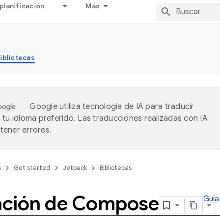
planificación
Más
ibliotecas
Google utiliza tecnología de IA para traducir
 tu idioma preferido. Las traducciones realizadas con IA
ener errores.
s
Get started
Jetpack
Bibliotecas
ción de Compose
Guía