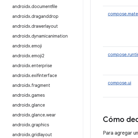
androidx
.
documentfile
compose.mater
androidx
.
draganddrop
androidx
.
drawerlayout
androidx
.
dynamicanimation
androidx
.
emoji
compose.runt
androidx
.
emoji2
androidx
.
enterprise
androidx
.
exifinterface
compose.ui
androidx
.
fragment
androidx
.
games
androidx
.
glance
androidx
.
glance
.
wear
Cómo dec
androidx
.
graphics
Para agregar u
androidx
.
gridlayout