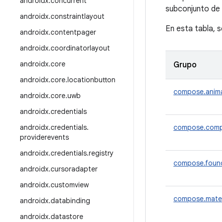
androidx
.
concurrent
subconjunto de 
androidx
.
constraintlayout
En esta tabla, 
androidx
.
contentpager
androidx
.
coordinatorlayout
androidx
.
core
Grupo
androidx
.
core
.
locationbutton
compose.anim
androidx
.
core
.
uwb
androidx
.
credentials
androidx
.
credentials
.
compose.comp
providerevents
androidx
.
credentials
.
registry
compose.foun
androidx
.
cursoradapter
androidx
.
customview
compose.mater
androidx
.
databinding
androidx
.
datastore