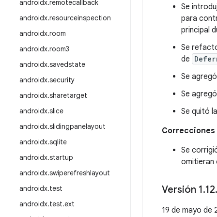
androidx
.
remotecallback
Se introd
androidx
.
resourceinspection
para cont
principal 
androidx
.
room
Se refacto
androidx
.
room3
de
Defer
androidx
.
savedstate
Se agreg
androidx
.
security
Se agreg
androidx
.
sharetarget
androidx
.
slice
Se quitó 
androidx
.
slidingpanelayout
Correcciones 
androidx
.
sqlite
Se corrig
androidx
.
startup
omitieran 
androidx
.
swiperefreshlayout
Versión 1
.
12
androidx
.
test
androidx
.
test
.
ext
19 de mayo de 