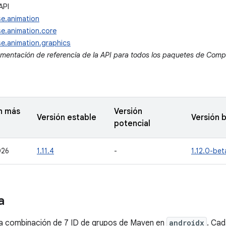
API
e.animation
e.animation.core
e.animation.graphics
umentación de referencia de la API para todos los paquetes de Com
n más
Versión
Versión estable
Versión 
potencial
026
1.11.4
-
1.12.0-be
a
 combinación de 7 ID de grupos de Maven en
androidx
. Cad