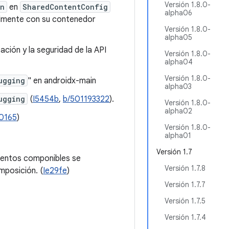
Versión 1.8.0-
on
en
SharedContentConfig
alpha06
almente con su contenedor
Versión 1.8.0-
alpha05
ación y la seguridad de la API
Versión 1.8.0-
alpha04
Versión 1.8.0-
ugging
" en androidx-main
alpha03
ugging
(
I5454b
,
b/501193322
).
Versión 1.8.0-
alpha02
0165
)
Versión 1.8.0-
alpha01
Versión 1.7
mentos componibles se
Versión 1.7.8
mposición. (
Ie29fe
)
Versión 1.7.7
Versión 1.7.5
Versión 1.7.4