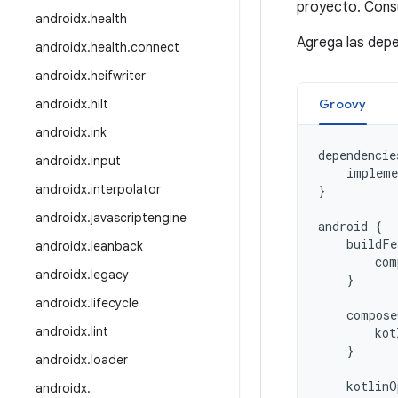
proyecto. Cons
androidx
.
health
Agrega las depe
androidx
.
health
.
connect
androidx
.
heifwriter
androidx
.
hilt
Groovy
androidx
.
ink
dependencie
androidx
.
input
impleme
androidx
.
interpolator
}
androidx
.
javascriptengine
android
{
buildFe
androidx
.
leanback
com
androidx
.
legacy
}
androidx
.
lifecycle
compose
androidx
.
lint
kot
}
androidx
.
loader
kotlinO
androidx
.