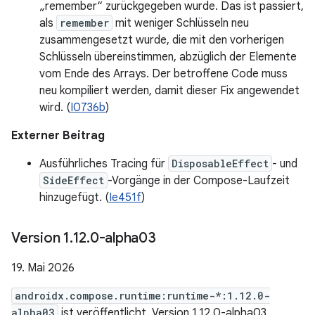
„remember“ zurückgegeben wurde. Das ist passiert,
als
remember
mit weniger Schlüsseln neu
zusammengesetzt wurde, die mit den vorherigen
Schlüsseln übereinstimmen, abzüglich der Elemente
vom Ende des Arrays. Der betroffene Code muss
neu kompiliert werden, damit dieser Fix angewendet
wird. (
I0736b
)
Externer Beitrag
Ausführliches Tracing für
DisposableEffect
- und
SideEffect
-Vorgänge in der Compose-Laufzeit
hinzugefügt. (
Ie451f
)
Version 1
.
12
.
0-alpha03
19. Mai 2026
androidx.compose.runtime:runtime-*:1.12.0-
alpha03
ist veröffentlicht. Version 1.12.0-alpha03