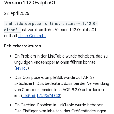
Version 1
.
12
.
0-alpha01
22. April 2026
androidx.compose.runtime:runtime-*:1.12.0-
alpha01
ist veröffentlicht. Version 1.12.0-alpha01
enthält
diese Commits
.
Fehlerkorrekturen
Ein Problem in der LinkTable wurde behoben, das zu
ungültigen Knotenoperationen führen konnte.
(
I491c3
)
Das Compose-compileSdk wurde auf API 37
aktualisiert. Das bedeutet, dass bei der Verwendung
von Compose mindestens AGP 9.2.0 erforderlich
ist. (
Id45cd
,
b/413674743
)
Ein Caching-Problem in LinkTable wurde behoben.
Das Einfügen von Inhalten, das Größenänderungen