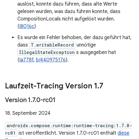
auslöst, konnte dazu führen, dass alte Werte
gelesen wurden, was dazu führen konnte, dass
CompositionLocals nicht aufgelöst wurden.
(
I8016c
)
Es wurde ein Fehler behoben, der dazu geführt hat,
dass
T.writableRecord
unnötige
IllegalStateException
s ausgegeben hat
(
Ia778f
,
b/440975176
).
Laufzeit-Tracing Version 1
.
7
Version 1
.
7
.
0-rc01
18. September 2024
androidx.compose.runtime:runtime-tracing:1.7.0-
rc01
ist veröffentlicht. Version 1.7.0-rc01 enthält
diese