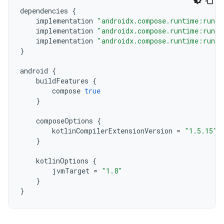
dependencies
{
implementation
"androidx.compose.runtime:runti
implementation
"androidx.compose.runtime:runti
implementation
"androidx.compose.runtime:runti
}
android
{
buildFeatures
{
compose
true
}
composeOptions
{
kotlinCompilerExtensionVersion
=
"1.5.15"
}
kotlinOptions
{
jvmTarget
=
"1.8"
}
}