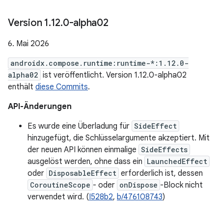
Version 1
.
12
.
0-alpha02
6. Mai 2026
androidx.compose.runtime:runtime-*:1.12.0-
alpha02
ist veröffentlicht. Version 1.12.0-alpha02
enthält
diese Commits
.
API-Änderungen
Es wurde eine Überladung für
SideEffect
hinzugefügt, die Schlüsselargumente akzeptiert. Mit
der neuen API können einmalige
SideEffects
ausgelöst werden, ohne dass ein
LaunchedEffect
oder
DisposableEffect
erforderlich ist, dessen
CoroutineScope
- oder
onDispose
-Block nicht
verwendet wird. (
I528b2
,
b/476108743
)