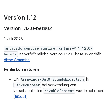
Version 1
.
12
Version 1
.
12
.
0-beta02
1. Juli 2026
androidx.compose.runtime:runtime-*:1.12.0-
beta02
ist veröffentlicht. Version 1.12.0-beta02 enthält
diese Commits
.
Fehlerkorrekturen
Ein
ArrayIndexOutOfBoundsException
in
LinkComposer
bei Verwendung von
verschachtelten
MovableContent
wurde behoben.
(
I85daf
)