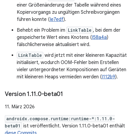
einer Größenänderung der Tabelle während eines
Kopiervorgangs zu ungültigen Schreibvorgängen
führen konnte (
Ie7edf
).
Behebt ein Problem im
LinkTable
, bei dem der
gespeicherte Wert eines Knotens (
I58a4a
)
fälschlicherweise aktualisiert wird.
LinkTable
wird jetzt mit einer kleineren Kapazität
initialisiert, wodurch OOM-Fehler beim Erstellen
vieler untergeordneter Kompositionen auf Geräten
mit kleineren Heaps vermieden werden (
I112b9
).
Version 1
.
11
.
0-beta01
11. März 2026
androidx.compose.runtime:runtime-*:1.11.0-
beta01
ist veröffentlicht. Version 1.11.0-beta01 enthält
diese Commits
.