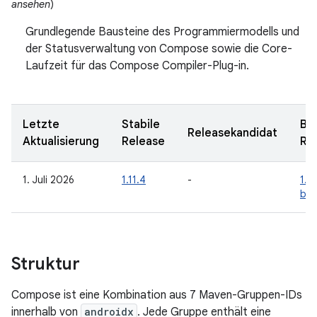
ansehen
)
Grundlegende Bausteine des Programmiermodells und
der Statusverwaltung von Compose sowie die Core-
Laufzeit für das Compose Compiler-Plug-in.
Letzte
Stabile
Be
Releasekandidat
Aktualisierung
Release
Re
1. Juli 2026
1.11.4
-
1.1
be
Struktur
Compose ist eine Kombination aus 7 Maven-Gruppen-IDs
innerhalb von
androidx
. Jede Gruppe enthält eine