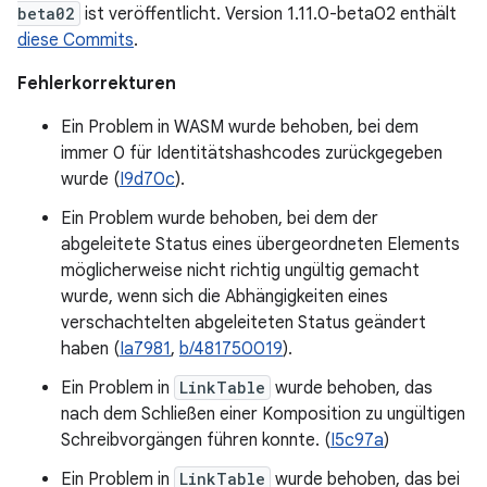
beta02
ist veröffentlicht. Version 1.11.0-beta02 enthält
diese Commits
.
Fehlerkorrekturen
Ein Problem in WASM wurde behoben, bei dem
immer 0 für Identitätshashcodes zurückgegeben
wurde (
I9d70c
).
Ein Problem wurde behoben, bei dem der
abgeleitete Status eines übergeordneten Elements
möglicherweise nicht richtig ungültig gemacht
wurde, wenn sich die Abhängigkeiten eines
verschachtelten abgeleiteten Status geändert
haben (
Ia7981
,
b/481750019
).
Ein Problem in
LinkTable
wurde behoben, das
nach dem Schließen einer Komposition zu ungültigen
Schreibvorgängen führen konnte. (
I5c97a
)
Ein Problem in
LinkTable
wurde behoben, das bei