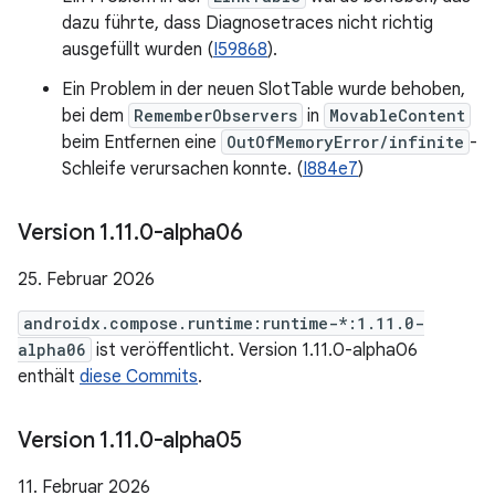
dazu führte, dass Diagnosetraces nicht richtig
ausgefüllt wurden (
I59868
).
Ein Problem in der neuen SlotTable wurde behoben,
bei dem
RememberObservers
in
MovableContent
beim Entfernen eine
OutOfMemoryError/infinite
-
Schleife verursachen konnte. (
I884e7
)
Version 1
.
11
.
0-alpha06
25. Februar 2026
androidx.compose.runtime:runtime-*:1.11.0-
alpha06
ist veröffentlicht. Version 1.11.0-alpha06
enthält
diese Commits
.
Version 1
.
11
.
0-alpha05
11. Februar 2026