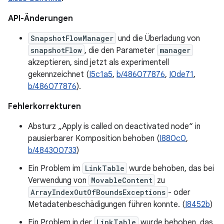
API-Änderungen
SnapshotFlowManager
und die Überladung von
snapshotFlow
, die den Parameter
manager
akzeptieren, sind jetzt als experimentell
gekennzeichnet (
I5c1a5
,
b/486077876
,
I0de71
,
b/486077876
).
Fehlerkorrekturen
Absturz „Apply is called on deactivated node“ in
pausierbarer Komposition behoben (
I880c0
,
b/484300733
)
Ein Problem im
LinkTable
wurde behoben, das bei
Verwendung von
MovableContent
zu
ArrayIndexOutOfBoundsExceptions
- oder
Metadatenbeschädigungen führen konnte. (
I8452b
)
Ein Problem in der
LinkTable
wurde behoben, das