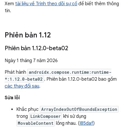
Xem
tài liệu về Trình theo dõi sự cố
để biết thêm thông
tin.
Phiên bản 1
.
12
Phiên bản 1
.
12
.
0-beta02
Ngày 1 tháng 7 năm 2026
Phát hành
androidx.compose.runtime:runtime-
*:1.12.0-beta02
. Phiên bản 1.12.0-beta02 bao gồm
các thay đổi sau
.
Sửa lỗi
Khắc phục
ArrayIndexOutOfBoundsException
trong
LinkComposer
khi sử dụng
MovableContent
lồng nhau. (
I85daf
)