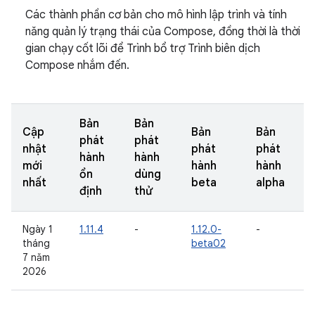
Các thành phần cơ bản cho mô hình lập trình và tính
năng quản lý trạng thái của Compose, đồng thời là thời
gian chạy cốt lõi để Trình bổ trợ Trình biên dịch
Compose nhắm đến.
Bản
Bản
Cập
Bản
Bản
phát
phát
nhật
phát
phát
hành
hành
mới
hành
hành
ổn
dùng
nhất
beta
alpha
định
thử
Ngày 1
1.11.4
-
1.12.0-
-
tháng
beta02
7 năm
2026