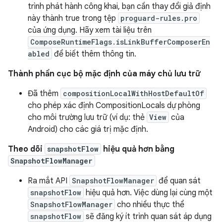
trình phát hành công khai, bạn cần thay đổi giả định
này thành true trong tệp
proguard-rules.pro
của ứng dụng. Hãy xem tài liệu trên
ComposeRuntimeFlags.isLinkBufferComposerEn
abled
để biết thêm thông tin.
Thành phần cục bộ mặc định của máy chủ lưu trữ
Đã thêm
compositionLocalWithHostDefaultOf
cho phép xác định CompositionLocals dự phòng
cho môi trường lưu trữ (ví dụ: thẻ
View
của
Android) cho các giá trị mặc định.
Theo dõi
snapshotFlow
hiệu quả hơn bằng
SnapshotFlowManager
Ra mắt API
SnapshotFlowManager
để quan sát
snapshotFlow
hiệu quả hơn. Việc dùng lại cùng một
SnapshotFlowManager
cho nhiều thực thể
snapshotFlow
sẽ đăng ký ít trình quan sát áp dụng