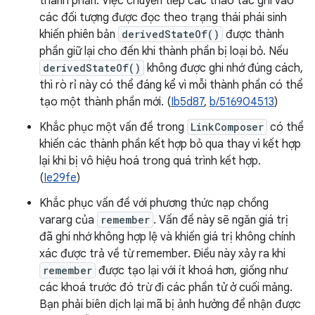
thành phần. Việc chuyển tiếp các thao tác ghi vào
các đối tượng được đọc theo trạng thái phái sinh
khiến phiên bản
derivedStateOf()
được thành
phần giữ lại cho đến khi thành phần bị loại bỏ. Nếu
derivedStateOf()
không được ghi nhớ đúng cách,
thì rò rỉ này có thể đáng kể vì mỗi thành phần có thể
tạo một thành phần mới. (
Ib5d87
,
b/516904513
)
Khắc phục một vấn đề trong
LinkComposer
có thể
khiến các thành phần kết hợp bỏ qua thay vì kết hợp
lại khi bị vô hiệu hoá trong quá trình kết hợp.
(
Ie29fe
)
Khắc phục vấn đề với phương thức nạp chồng
vararg của
remember
. Vấn đề này sẽ ngăn giá trị
đã ghi nhớ không hợp lệ và khiến giá trị không chính
xác được trả về từ remember. Điều này xảy ra khi
remember
được tạo lại với ít khoá hơn, giống như
các khoá trước đó trừ đi các phần tử ở cuối mảng.
Bạn phải biên dịch lại mã bị ảnh hưởng để nhận được