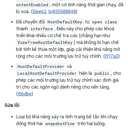
ontentEnabled
, một cờ tính năng thời gian chạy, đã
bị xoá. (
I3ee62
,
b/455588848
)
Đã chuyển đổi
HostDefaultKey
từ
open class
thành
interface
. Điều này cho phép các khoá
triển khai nhiều cơ chế tra cứu (chẳng hạn như
ViewTreeHostDefaultKey
) mà không bị hạn chế
bởi tính kế thừa một lớp, giúp cải thiện khả năng mở
rộng cho các môi trường lưu trữ tuỳ chỉnh. (
I917a2
)
HostDefaultProvider
và
LocalHostDefaultProvider
hiện là
public
, cho
phép các môi trường lưu trữ tuỳ chỉnh xác định giá
trị cho các ngôn ngữ dành riêng cho nền tảng.
(
I5bdbe
)
Sửa lỗi
Loại bỏ khả năng xảy ra tình trạng bế tắc khi chạy
đồng thời hai
snapshotFlow
trên hai luồng.