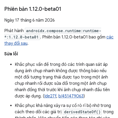
Phiên bản 1
.
12
.
0-beta01
Ngày 17 tháng 6 năm 2026
Phát hành
androidx.compose.runtime:runtime-
*:1.12.0-beta01
. Phiên bản 1.12.0-beta01 bao gồm
các
thay đổi sau
.
Sửa lỗi
Khắc phục vấn đề trong đó các trình quan sát áp
dụng ảnh chụp nhanh không được thông báo nếu
một đối tượng trạng thái được tạo trong một ảnh
chụp nhanh rồi được sửa đổi trong một ảnh chụp
nhanh đồng thời trước khi ảnh chụp nhanh đầu tiên
được áp dụng. (
Ide27f
,
b/451479063
)
Khắc phục khả năng xảy ra sự cố rò rỉ bộ nhớ trong
cách theo dõi các giá trị
derivedStateOf()
trong