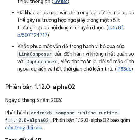
thiếu thông tin (
I3918c
)
Đã khắc phục một vấn đề trong loại dữ liệu nội bộ có
thể gây ra trường hợp ngoại lệ trong một số ít
trường hợp có nội dung di chuyển được. (
Ic478f
,
b/507724717
)
Khắc phục một vấn đề trong hành vi bỏ qua của
LinkComposer
dẫn đến hành vi không nhất quán so
với
GapComposer
, việc tính toán lại đối số mặc định
ngoài dự kiến và hết thời gian chờ kiểm thử. (
I783dc
)
Phiên bản 1
.
12
.
0-alpha02
Ngày 6 tháng 5 năm 2026
Phát hành
androidx.compose.runtime:runtime-
*:1.12.0-alpha02
. Phiên bản 1.12.0-alpha02 bao gồm
các thay đổi sau
.