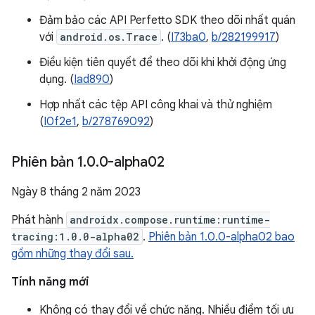
Đảm bảo các API Perfetto SDK theo dõi nhất quán
với
android.os.Trace
. (
I73ba0
,
b/282199917
)
Điều kiện tiên quyết để theo dõi khi khởi động ứng
dụng. (
Iad890
)
Hợp nhất các tệp API công khai và thử nghiệm
(
I0f2e1
,
b/278769092
)
Phiên bản 1
.
0
.
0-alpha02
Ngày 8 tháng 2 năm 2023
Phát hành
androidx.compose.runtime:runtime-
tracing:1.0.0-alpha02
.
Phiên bản 1.0.0-alpha02 bao
gồm những thay đổi sau.
Tính năng mới
Không có thay đổi về chức năng. Nhiều điểm tối ưu