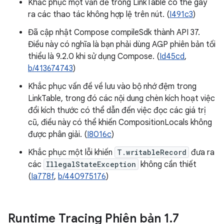
Khắc phục một vấn đề trong LinkTable có thể gây
ra các thao tác không hợp lệ trên nút. (
I491c3
)
Đã cập nhật Compose compileSdk thành API 37.
Điều này có nghĩa là bạn phải dùng AGP phiên bản tối
thiểu là 9.2.0 khi sử dụng Compose. (
Id45cd
,
b/413674743
)
Khắc phục vấn đề về lưu vào bộ nhớ đệm trong
LinkTable, trong đó các nội dung chèn kích hoạt việc
đổi kích thước có thể dẫn đến việc đọc các giá trị
cũ, điều này có thể khiến CompositionLocals không
được phân giải. (
I8016c
)
Khắc phục một lỗi khiến
T.writableRecord
đưa ra
các
IllegalStateException
không cần thiết
(
Ia778f
,
b/440975176
)
Runtime Tracing Phiên bản 1
.
7