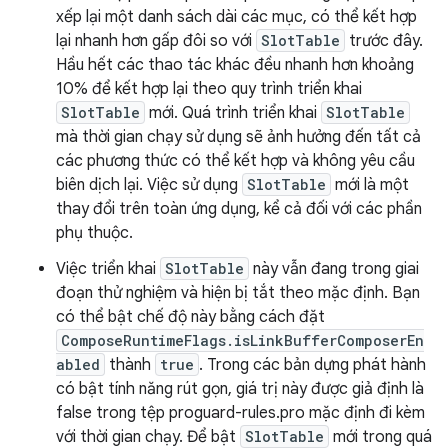
xếp lại một danh sách dài các mục, có thể kết hợp
lại nhanh hơn gấp đôi so với
SlotTable
trước đây.
Hầu hết các thao tác khác đều nhanh hơn khoảng
10% để kết hợp lại theo quy trình triển khai
SlotTable
mới. Quá trình triển khai
SlotTable
mà thời gian chạy sử dụng sẽ ảnh hưởng đến tất cả
các phương thức có thể kết hợp và không yêu cầu
biên dịch lại. Việc sử dụng
SlotTable
mới là một
thay đổi trên toàn ứng dụng, kể cả đối với các phần
phụ thuộc.
Việc triển khai
SlotTable
này vẫn đang trong giai
đoạn thử nghiệm và hiện bị tắt theo mặc định. Bạn
có thể bật chế độ này bằng cách đặt
ComposeRuntimeFlags.isLinkBufferComposerEn
abled
thành
true
. Trong các bản dựng phát hành
có bật tính năng rút gọn, giá trị này được giả định là
false trong tệp proguard-rules.pro mặc định đi kèm
với thời gian chạy. Để bật
SlotTable
mới trong quá