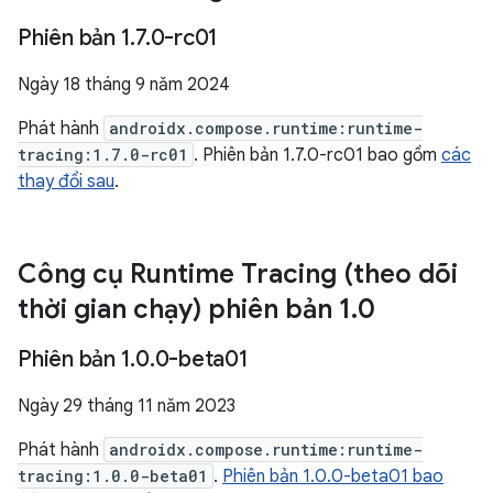
Phiên bản 1
.
7
.
0-rc01
Ngày 18 tháng 9 năm 2024
Phát hành
androidx.compose.runtime:runtime-
tracing:1.7.0-rc01
. Phiên bản 1.7.0-rc01 bao gồm
các
thay đổi sau
.
Công cụ Runtime Tracing (theo dõi
thời gian chạy) phiên bản 1
.
0
Phiên bản 1
.
0
.
0-beta01
Ngày 29 tháng 11 năm 2023
Phát hành
androidx.compose.runtime:runtime-
tracing:1.0.0-beta01
.
Phiên bản 1.0.0-beta01 bao