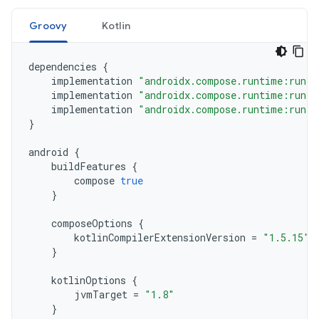
Groovy
Kotlin
dependencies
{
implementation
"androidx.compose.runtime:runti
implementation
"androidx.compose.runtime:runti
implementation
"androidx.compose.runtime:runti
}
android
{
buildFeatures
{
compose
true
}
composeOptions
{
kotlinCompilerExtensionVersion
=
"1.5.15"
}
kotlinOptions
{
jvmTarget
=
"1.8"
}