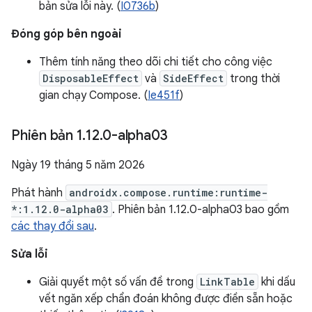
bản sửa lỗi này. (
I0736b
)
Đóng góp bên ngoài
Thêm tính năng theo dõi chi tiết cho công việc
DisposableEffect
và
SideEffect
trong thời
gian chạy Compose. (
Ie451f
)
Phiên bản 1
.
12
.
0-alpha03
Ngày 19 tháng 5 năm 2026
Phát hành
androidx.compose.runtime:runtime-
*:1.12.0-alpha03
. Phiên bản 1.12.0-alpha03 bao gồm
các thay đổi sau
.
Sửa lỗi
Giải quyết một số vấn đề trong
LinkTable
khi dấu
vết ngăn xếp chẩn đoán không được điền sẵn hoặc