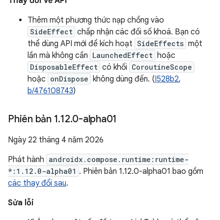
Thay đổi về API
Thêm một phương thức nạp chồng vào
SideEffect
chấp nhận các đối số khoá. Bạn có
thể dùng API mới để kích hoạt
SideEffects
một
lần mà không cần
LaunchedEffect
hoặc
DisposableEffect
có khối
CoroutineScope
hoặc
onDispose
không dùng đến. (
I528b2
,
b/476108743
)
Phiên bản 1
.
12
.
0-alpha01
Ngày 22 tháng 4 năm 2026
Phát hành
androidx.compose.runtime:runtime-
*:1.12.0-alpha01
. Phiên bản 1.12.0-alpha01 bao gồm
các thay đổi sau
.
Sửa lỗi