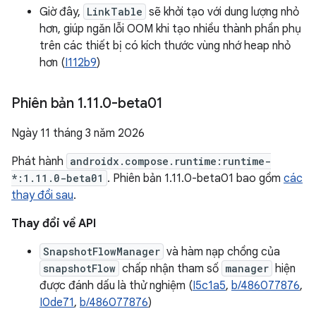
Giờ đây,
LinkTable
sẽ khởi tạo với dung lượng nhỏ
hơn, giúp ngăn lỗi OOM khi tạo nhiều thành phần phụ
trên các thiết bị có kích thước vùng nhớ heap nhỏ
hơn (
I112b9
)
Phiên bản 1
.
11
.
0-beta01
Ngày 11 tháng 3 năm 2026
Phát hành
androidx.compose.runtime:runtime-
*:1.11.0-beta01
. Phiên bản 1.11.0-beta01 bao gồm
các
thay đổi sau
.
Thay đổi về API
SnapshotFlowManager
và hàm nạp chồng của
snapshotFlow
chấp nhận tham số
manager
hiện
được đánh dấu là thử nghiệm (
I5c1a5
,
b/486077876
,
I0de71
,
b/486077876
)