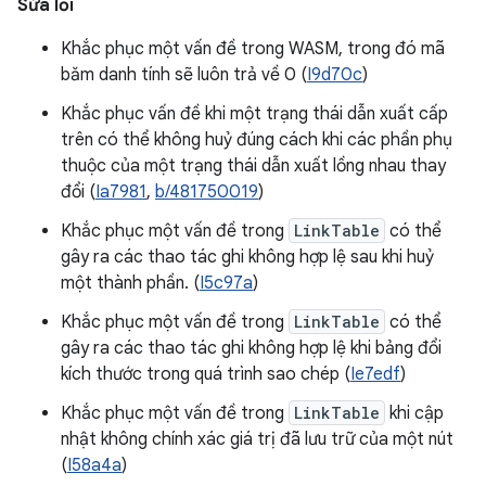
Sửa lỗi
Khắc phục một vấn đề trong WASM, trong đó mã
băm danh tính sẽ luôn trả về 0 (
I9d70c
)
Khắc phục vấn đề khi một trạng thái dẫn xuất cấp
trên có thể không huỷ đúng cách khi các phần phụ
thuộc của một trạng thái dẫn xuất lồng nhau thay
đổi (
Ia7981
,
b/481750019
)
Khắc phục một vấn đề trong
LinkTable
có thể
gây ra các thao tác ghi không hợp lệ sau khi huỷ
một thành phần. (
I5c97a
)
Khắc phục một vấn đề trong
LinkTable
có thể
gây ra các thao tác ghi không hợp lệ khi bảng đổi
kích thước trong quá trình sao chép (
Ie7edf
)
Khắc phục một vấn đề trong
LinkTable
khi cập
nhật không chính xác giá trị đã lưu trữ của một nút
(
I58a4a
)