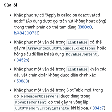
Sửa lỗi
Khắc phục sự cố "Apply is called on deactivated
node" (Áp dụng được gọi trên nút không hoạt động)
trong thành phần có thể tạm dừng (
I880c0
,
b/484300733
)
Khắc phục một vấn đề trong
LinkTable
có thể
gây ra
ArrayIndexOutOfBoundsExceptions
hoặc
hỏng siêu dữ liệu khi sử dụng
MovableContent
.
(
I8452b
)
Khắc phục một vấn đề trong
LinkTable
khiến các
dấu vết chẩn đoán không được điền chính xác
(
I59868
)
Khắc phục một vấn đề trong SlotTable mới, trong
đó
RememberObservers
được dùng trong
MovableContent
có thể gây ra vòng lặp
OutOfMemoryError/infinite
khi bị xoá. (
I884e7
)