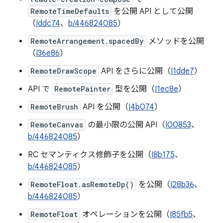
RemoteTimeDefaults
を公開 API として公開
（
Iddc74
、
b/446824085
）
RemoteArrangement.spacedBy
メソッドを公開
（
I36e86
）
RemoteDrawScope
API をさらに公開（
I1dde7
）
API で
RemotePainter
型を公開（
I1ec8e
）
RemoteBrush
API を公開（
I4b074
）
RemoteCanvas
の最小限の公開 API（
I00853
、
b/446824085
）
RC セマンティクス修飾子を公開（
I8b175
、
b/446824085
）
RemoteFloat.asRemoteDp()
を公開（
I28b36
、
b/446824085
）
RemoteFloat
オペレーションを公開（
I85fb5
、