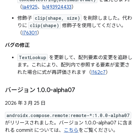
（
Ia4925
、
b/493924433
）
修飾子
clip(shape, size)
を削除しました。代わ
りに
clip(shape)
修飾子を使用してください。
（
I76301
）
バグの修正
TextLookup
を更新して、配列要素の変更を追跡し
ます。これにより、配列内で参照する要素が変更さ
れた場合に式が再評価されます（
I162c7
）
バージョン 1
.
0
.
0-alpha07
2026 年 3 月 25 日
androidx.compose.remote:remote-*:1.0.0-alpha07
がリリースされました。バージョン 1.0.0-alpha07 に含ま
れる commit については、
こちら
をご覧ください。