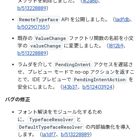
メソッドを削除しました。（
I62a6b
、
b/513228889
）
RemoteTypeface
API を公開しました。（
Iadfdb
、
b/502907551
）
既存の
ValueChange
ファクトリ関数の名前を小文
字の
valueChange
に変更しました。（
I812b9
、
b/513228889
）
ラムダを介して
PendingIntent
アクセスを遅延さ
せ、プレビュー モードで no-op アクションを返すこ
とで、IDE プレビューで
PendingIntentAction
を
安全にしました。（
I43b37
、
b/512403924
）
バグの修正
フォント解決をモジュール化するため
に、
TypefaceResolver
と
DefaultTypefaceResolver
の内部抽象化を導入
します。（
Ia1df7
、
b/513228889
）