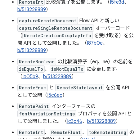
RemoteInt
比較演算子を公開します。（
I5fe3d
、
b/513228889
）
captureRemoteDocument
Flow API と新しい
captureSingleRemoteDocument
オーバーロード
（
RemoteCreationDisplayInfo
を受け取る）を公
開 API として公開しました。（
I87b0e
、
b/513228889
）
RemoteBoolean
の比較演算子（eq、ne）の名前を
isEqualTo
、
isNotEqualTo
に変更します。
（
Ia05b9
、
b/513228889
）
RemoteEnum
と
RemoteStateLayout
を公開 API
として公開（
I5c6ec
）
RemotePaint
インターフェースの
fontVariationSettings
プロパティを公開 API と
して公開しました。（
Ic3c46
、
b/513228889
）
RemoteInt
、
RemoteFloat
、
toRemoteString
の