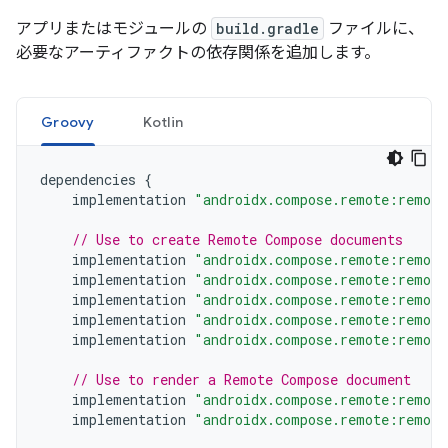
アプリまたはモジュールの
build.gradle
ファイルに、
必要なアーティファクトの依存関係を追加します。
Groovy
Kotlin
dependencies
{
implementation
"androidx.compose.remote:remote
// Use to create Remote Compose documents
implementation
"androidx.compose.remote:remote
implementation
"androidx.compose.remote:remote
implementation
"androidx.compose.remote:remote
implementation
"androidx.compose.remote:remote
implementation
"androidx.compose.remote:remote
// Use to render a Remote Compose document
implementation
"androidx.compose.remote:remote
implementation
"androidx.compose.remote:remote