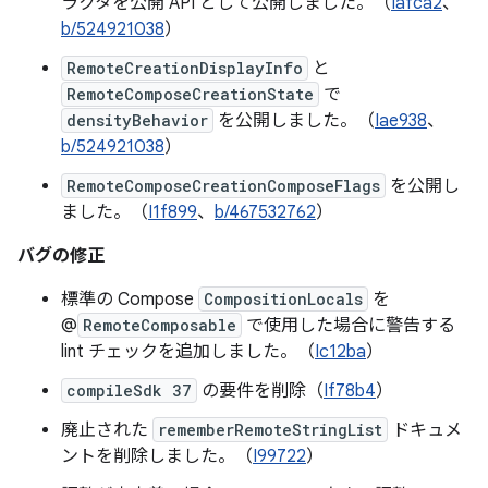
ラクタを公開 API として公開しました。（
Iafca2
、
b/524921038
）
RemoteCreationDisplayInfo
と
RemoteComposeCreationState
で
densityBehavior
を公開しました。（
Iae938
、
b/524921038
）
RemoteComposeCreationComposeFlags
を公開し
ました。（
I1f899
、
b/467532762
）
バグの修正
標準の Compose
CompositionLocals
を
@
RemoteComposable
で使用した場合に警告する
lint チェックを追加しました。（
Ic12ba
）
compileSdk 37
の要件を削除（
If78b4
）
廃止された
rememberRemoteStringList
ドキュメ
ントを削除しました。（
I99722
）