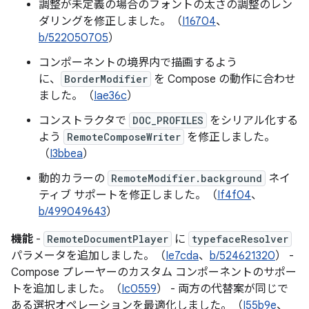
調整が未定義の場合のフォントの太さの調整のレン
ダリングを修正しました。（
I16704
、
b/522050705
）
コンポーネントの境界内で描画するよう
に、
BorderModifier
を Compose の動作に合わせ
ました。（
Iae36c
）
コンストラクタで
DOC_PROFILES
をシリアル化する
よう
RemoteComposeWriter
を修正しました。
（
I3bbea
）
動的カラーの
RemoteModifier.background
ネイ
ティブ サポートを修正しました。（
If4f04
、
b/499049643
）
機能
-
RemoteDocumentPlayer
に
typefaceResolver
パラメータを追加しました。（
Ie7cda
、
b/524621320
） -
Compose プレーヤーのカスタム コンポーネントのサポー
トを追加しました。（
Ic0559
） - 両方の代替案が同じで
ある選択オペレーションを最適化しました。（
I55b9e
、