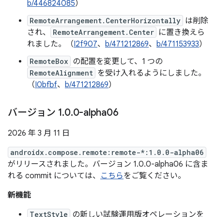
b/446824085
）
RemoteArrangement.CenterHorizontally
は削除
され、
RemoteArrangement.Center
に置き換えら
れました。（
I2f907
、
b/471212869
、
b/471153933
）
RemoteBox
の配置を変更して、1 つの
RemoteAlignment
を受け入れるようにしました。
（
I0bfbf
、
b/471212869
）
バージョン 1
.
0
.
0-alpha06
2026 年 3 月 11 日
androidx.compose.remote:remote-*:1.0.0-alpha06
がリリースされました。バージョン 1.0.0-alpha06 に含ま
れる commit については、
こちら
をご覧ください。
新機能
TextStyle
の新しい試験運用版オペレーションを