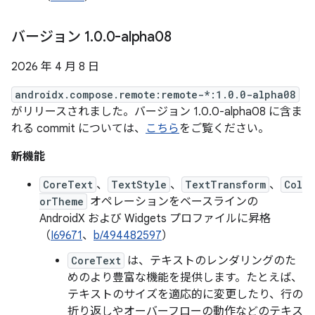
バージョン 1
.
0
.
0-alpha08
2026 年 4 月 8 日
androidx.compose.remote:remote-*:1.0.0-alpha08
がリリースされました。バージョン 1.0.0-alpha08 に含ま
れる commit については、
こちら
をご覧ください。
新機能
CoreText
、
TextStyle
、
TextTransform
、
Col
orTheme
オペレーションをベースラインの
AndroidX および Widgets プロファイルに昇格
（
I69671
、
b/494482597
）
CoreText
は、テキストのレンダリングのた
めのより豊富な機能を提供します。たとえば、
テキストのサイズを適応的に変更したり、行の
折り返しやオーバーフローの動作などのテキス