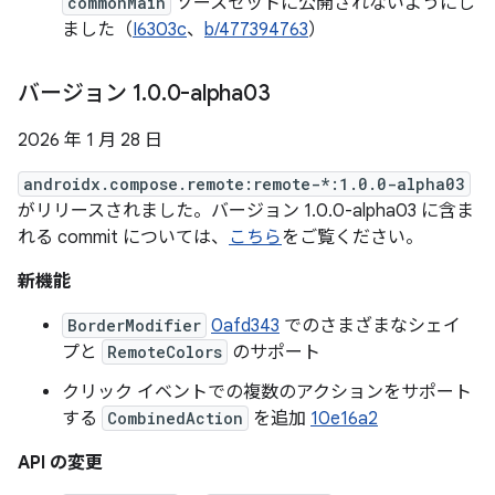
commonMain
ソースセットに公開されないようにし
ました（
I6303c
、
b/477394763
）
バージョン 1
.
0
.
0-alpha03
2026 年 1 月 28 日
androidx.compose.remote:remote-*:1.0.0-alpha03
がリリースされました。バージョン 1.0.0-alpha03 に含ま
れる commit については、
こちら
をご覧ください。
新機能
BorderModifier
0afd343
でのさまざまなシェイ
プと
RemoteColors
のサポート
クリック イベントでの複数のアクションをサポート
する
CombinedAction
を追加
10e16a2
API の変更