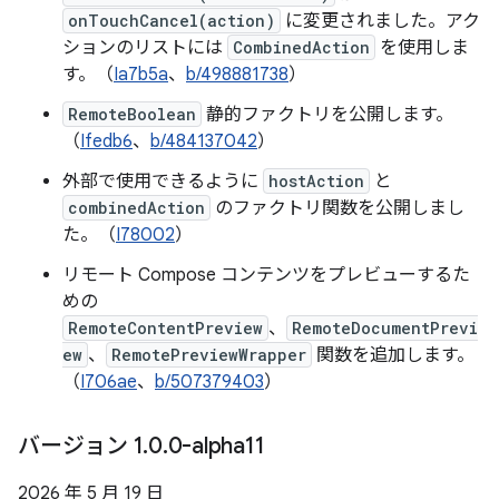
onTouchCancel(action)
に変更されました。アク
ションのリストには
CombinedAction
を使用しま
す。（
Ia7b5a
、
b/498881738
）
RemoteBoolean
静的ファクトリを公開します。
（
Ifedb6
、
b/484137042
）
外部で使用できるように
hostAction
と
combinedAction
のファクトリ関数を公開しまし
た。（
I78002
）
リモート Compose コンテンツをプレビューするた
めの
RemoteContentPreview
、
RemoteDocumentPrevi
ew
、
RemotePreviewWrapper
関数を追加します。
（
I706ae
、
b/507379403
）
バージョン 1
.
0
.
0-alpha11
2026 年 5 月 19 日