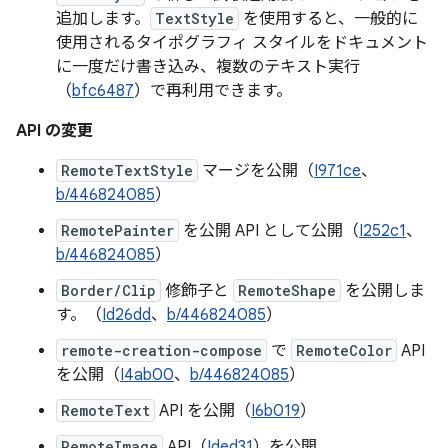
追加します。
TextStyle
を使用すると、一般的に
使用されるタイポグラフィ スタイルをドキュメント
に一度だけ書き込み、複数のテキスト実行
（
bfc6487
）で再利用できます。
API の変更
RemoteTextStyle
マージを公開（
I971ce
、
b/446824085
）
RemotePainter
を公開 API として公開（
I252c1
、
b/446824085
）
Border/Clip
修飾子と
RemoteShape
を公開しま
す。（
Id26dd
、
b/446824085
）
remote-creation-compose
で
RemoteColor
API
を公開（
I4ab00
、
b/446824085
）
RemoteText
API を公開（
I6b019
）
RemoteImage
API（
Ided31
）を公開