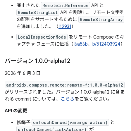
廃止された
RemoteIntReference
API と
RemoteStringList
API を削除し、リモート文字列
の配列をサポートするために
RemoteStringArray
を追加しました。（
I12931
）
LocalInspectionMode
をリモート Compose のキ
ャプチャ フェーズに伝播（
I6a56b
、
b/512403924
）
バージョン 1
.
0
.
0-alpha12
2026 年 6 月 3 日
androidx.compose.remote:remote-*:1.0.0-alpha12
がリリースされました。バージョン 1.0.0-alpha12 に含ま
れる commit については、
こちら
をご覧ください。
API の変更
修飾子
onTouchCancel(varargs action)
と
onTouchCancel(List<Action>)
が