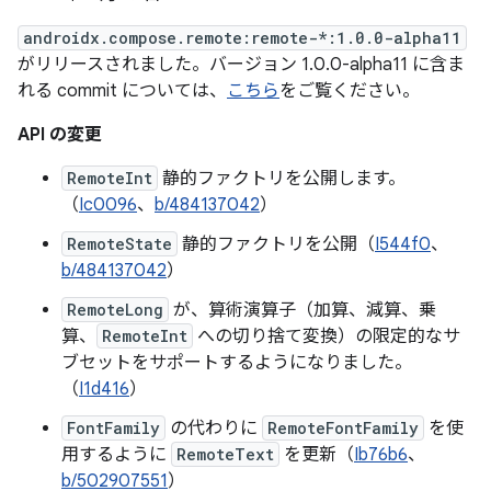
androidx.compose.remote:remote-*:1.0.0-alpha11
がリリースされました。バージョン 1.0.0-alpha11 に含ま
れる commit については、
こちら
をご覧ください。
API の変更
RemoteInt
静的ファクトリを公開します。
（
Ic0096
、
b/484137042
）
RemoteState
静的ファクトリを公開（
I544f0
、
b/484137042
）
RemoteLong
が、算術演算子（加算、減算、乗
算、
RemoteInt
への切り捨て変換）の限定的なサ
ブセットをサポートするようになりました。
（
I1d416
）
FontFamily
の代わりに
RemoteFontFamily
を使
用するように
RemoteText
を更新（
Ib76b6
、
b/502907551
）