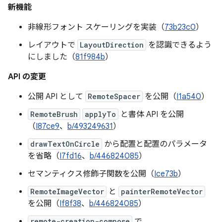
新機能
非線形フォント スケーリングを実装（
73b23c0
）
レイアウトで
LayoutDirection
を認識できるよう
にしました（
81f984b
）
API の変更
公開 API として
RemoteSpacer
を公開（
I1a540
）
RemoteBrush
applyTo
と書体 API を公開
（
I87ce9
、
b/493249631
）
drawTextOnCircle
から配置と配置のパラメータ
を省略（
I7fd16
、
b/446824085
）
セマンティクス修飾子関数を公開（
Ice73b
）
RemoteImageVector
と
painterRemoteVector
を公開（
If8f38
、
b/446824085
）
remote-creation-compose
で