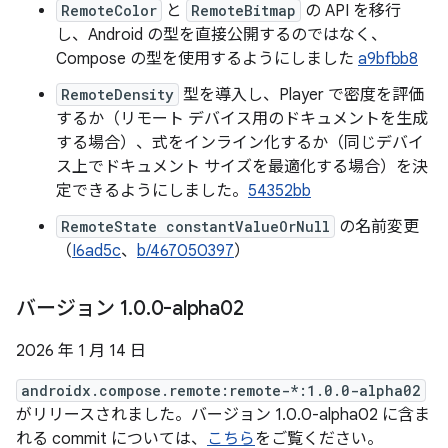
RemoteColor
と
RemoteBitmap
の API を移行
し、Android の型を直接公開するのではなく、
Compose の型を使用するようにしました
a9bfbb8
RemoteDensity
型を導入し、Player で密度を評価
するか（リモート デバイス用のドキュメントを生成
する場合）、式をインライン化するか（同じデバイ
ス上でドキュメント サイズを最適化する場合）を決
定できるようにしました。
54352bb
RemoteState constantValueOrNull
の名前変更
（
I6ad5c
、
b/467050397
）
バージョン 1
.
0
.
0-alpha02
2026 年 1 月 14 日
androidx.compose.remote:remote-*:1.0.0-alpha02
がリリースされました。バージョン 1.0.0-alpha02 に含ま
れる commit については、
こちら
をご覧ください。