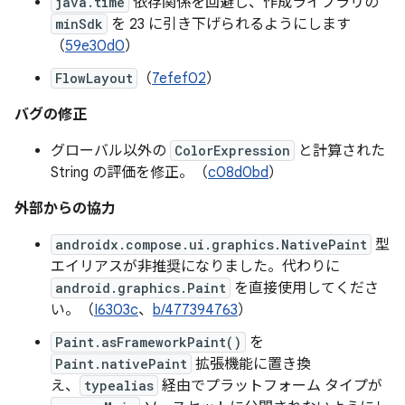
java.time
依存関係を回避し、作成ライブラリの
minSdk
を 23 に引き下げられるようにします
（
59e30d0
）
FlowLayout
（
7efef02
）
バグの修正
グローバル以外の
ColorExpression
と計算された
String の評価を修正。（
c08d0bd
）
外部からの協力
androidx.compose.ui.graphics.NativePaint
型
エイリアスが非推奨になりました。代わりに
android.graphics.Paint
を直接使用してくださ
い。（
I6303c
、
b/477394763
）
Paint.asFrameworkPaint()
を
Paint.nativePaint
拡張機能に置き換
え、
typealias
経由でプラットフォーム タイプが