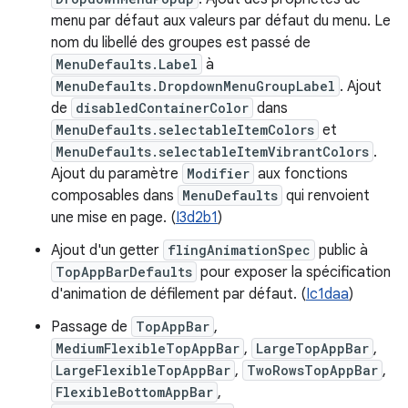
menu par défaut aux valeurs par défaut du menu. Le
nom du libellé des groupes est passé de
MenuDefaults.Label
à
MenuDefaults.DropdownMenuGroupLabel
. Ajout
de
disabledContainerColor
dans
MenuDefaults.selectableItemColors
et
MenuDefaults.selectableItemVibrantColors
.
Ajout du paramètre
Modifier
aux fonctions
composables dans
MenuDefaults
qui renvoient
une mise en page. (
I3d2b1
)
Ajout d'un getter
flingAnimationSpec
public à
TopAppBarDefaults
pour exposer la spécification
d'animation de défilement par défaut. (
Ic1daa
)
Passage de
TopAppBar
,
MediumFlexibleTopAppBar
,
LargeTopAppBar
,
LargeFlexibleTopAppBar
,
TwoRowsTopAppBar
,
FlexibleBottomAppBar
,