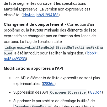
de liste segmentés qui suivent les spécifications
Material Expressive. La version non expressive est
obsolète. (
Ide4de
,
b/491994186
)
Changement de comportement
- Correction d'un
problème où la hauteur minimale des éléments de liste
expressifs ne changeait pas en fonction des lignes de
contenu. Le flag de fonctionnalité
isExpressiveListItemHeightBasedOnTextLinesFixEna
bled
a été introduit pour faciliter la migration. (
Ibbb91
,
b/484693233
)
Modifications apportées à l'API
Les API d'éléments de liste expressifs ne sont plus
expérimentales. (
I2836a
)
Suppression des API
ComponentOverride
(
I820c4
)
Supprimez le paramètre de décalage inutilisé de
DropdownMenuPopup
. Ajout des propriétés de