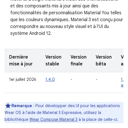
et des composants mis à jour ainsi que des
fonctionnalités de personnalisation Material You telles
que les couleurs dynamiques. Material 3 est conçu pour
correspondre au nouveau style visuel et à l'UI du
système Android 12.
Dernière
Version
Version
Version
Ver
mise à jour
stable
finale
bêta
alp
1er juillet 2026
1.4.0
-
-
1.5
alp
Remarque
: Pour développer des UI pour les applications
Wear OS à l'aide de Material 3 Expressive, utilisez la
bibliothèque
Wear Compose Material 3
à la place de celle-ci.