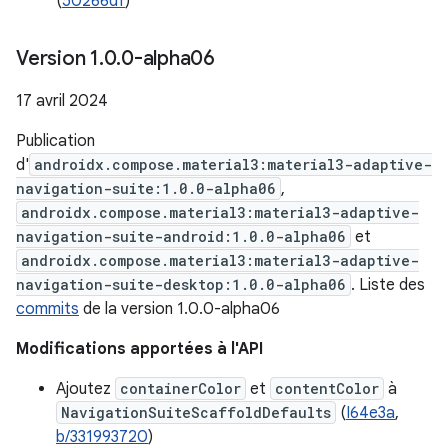
(
50266df
)
Version 1
.
0
.
0-alpha06
17 avril 2024
Publication
d'
androidx.compose.material3:material3-adaptive-
navigation-suite:1.0.0-alpha06
,
androidx.compose.material3:material3-adaptive-
navigation-suite-android:1.0.0-alpha06
et
androidx.compose.material3:material3-adaptive-
navigation-suite-desktop:1.0.0-alpha06
. Liste des
commits
de la version 1.0.0-alpha06
Modifications apportées à l'API
Ajoutez
containerColor
et
contentColor
à
NavigationSuiteScaffoldDefaults
(
I64e3a
,
b/331993720
)