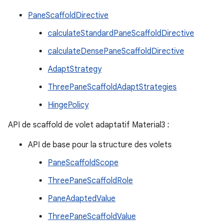
PaneScaffoldDirective
calculateStandardPaneScaffoldDirective
calculateDensePaneScaffoldDirective
AdaptStrategy
ThreePaneScaffoldAdaptStrategies
HingePolicy
API de scaffold de volet adaptatif Material3 :
API de base pour la structure des volets
PaneScaffoldScope
ThreePaneScaffoldRole
PaneAdaptedValue
ThreePaneScaffoldValue