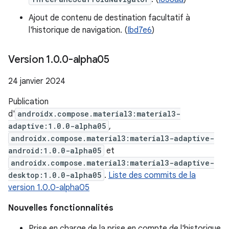
Ajout de contenu de destination facultatif à
l'historique de navigation. (
Ibd7e6
)
Version 1
.
0
.
0-alpha05
24 janvier 2024
Publication
d'
androidx.compose.material3:material3-
adaptive:1.0.0-alpha05
,
androidx.compose.material3:material3-adaptive-
android:1.0.0-alpha05
et
androidx.compose.material3:material3-adaptive-
desktop:1.0.0-alpha05
.
Liste des commits de la
version 1.0.0-alpha05
Nouvelles fonctionnalités
Prise en charge de la prise en compte de l'historique