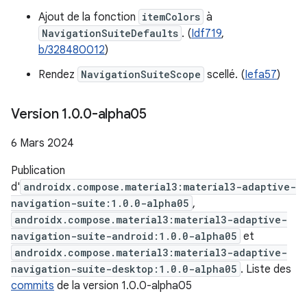
Ajout de la fonction
itemColors
à
NavigationSuiteDefaults
. (
Idf719
,
b/328480012
)
Rendez
NavigationSuiteScope
scellé. (
Iefa57
)
Version 1
.
0
.
0-alpha05
6 Mars 2024
Publication
d'
androidx.compose.material3:material3-adaptive-
navigation-suite:1.0.0-alpha05
,
androidx.compose.material3:material3-adaptive-
navigation-suite-android:1.0.0-alpha05
et
androidx.compose.material3:material3-adaptive-
navigation-suite-desktop:1.0.0-alpha05
. Liste des
commits
de la version 1.0.0-alpha05