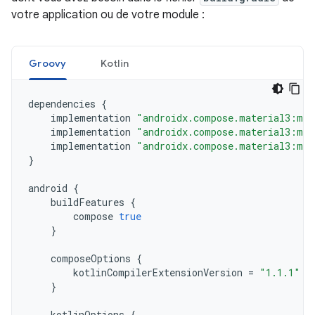
votre application ou de votre module :
Groovy
Kotlin
dependencies
{
implementation
"androidx.compose.material3:mat
implementation
"androidx.compose.material3:mat
implementation
"androidx.compose.material3:mat
}
android
{
buildFeatures
{
compose
true
}
composeOptions
{
kotlinCompilerExtensionVersion
=
"1.1.1"
}
kotlinOptions
{