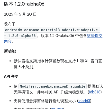
版本 1
.
2
.
0-alpha06
2025 年 5 月 20 日
发布了
androidx.compose.material3.adaptive:adaptive-
*:1.2.0-alpha06
。版本 1.2.0-alpha06 中包含
这些提交
内容
。
新功能
默认窗格支架指令计算函数现在支持 L 和 XL 窗口宽
度大小类别。
API 变更
使
Modifier.paneExpansionDraggable
提供默认
无障碍语义，并将相关 API 升级为稳定版。(
Idb818
)
支持使用悬浮窗格进行拖动调整大小 (
Idadd3
)