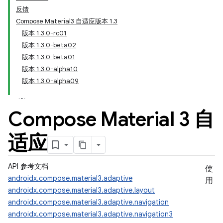
反馈
Compose Material3 自适应版本 1.3
版本 1.3.0-rc01
版本 1.3.0-beta02
版本 1.3.0-beta01
版本 1.3.0-alpha10
版本 1.3.0-alpha09
Compose Material 3 自
适应
API 参考文档
使
androidx.compose.material3.adaptive
用
androidx.compose.material3.adaptive.layout
androidx.compose.material3.adaptive.navigation
androidx.compose.material3.adaptive.navigation3