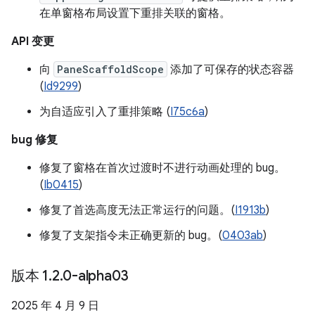
在单窗格布局设置下重排关联的窗格。
API 变更
向
PaneScaffoldScope
添加了可保存的状态容器
(
Id9299
)
为自适应引入了重排策略 (
I75c6a
)
bug 修复
修复了窗格在首次过渡时不进行动画处理的 bug。
(
Ib0415
)
修复了首选高度无法正常运行的问题。(
I1913b
)
修复了支架指令未正确更新的 bug。(
0403ab
)
版本 1
.
2
.
0-alpha03
2025 年 4 月 9 日