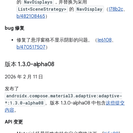
的
NavDisplays
，并替换为采用
List<SceneStrategy>
的
NavDisplay
（
I78b2c
、
b/482108465
）
bug 修复
修复了悬浮窗格不显示阴影的问题。（
Ie6108
、
b/470517507
）
版本 1
.
3
.
0-alpha08
2026 年 2 月 11 日
发布了
androidx.compose.material3.adaptive:adaptive-
*:1.3.0-alpha08
。版本 1.3.0-alpha08 中包含
这些提交
内容
。
API 变更