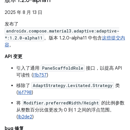
版本 1
.
2
.
0-alpha11
2025 年 8 月 13 日
发布了
androidx.compose.material3.adaptive:adaptive-
*:1.2.0-alpha11
。版本 1.2.0-alpha11 中包含
这些提交内
容
。
API 变更
引入了通用
PaneScaffoldRole
接口，以提高 API
可读性 (
I1b757
)
移除了
AdaptStrategy.Levitated.Strategy
类
(
I6f798
)
将
Modifier.preferredWidth/Height
的比例参数
从整数百分比值更改为 0 到 1 之间的浮点范围。
(
Ib2de2
)
bug 修复