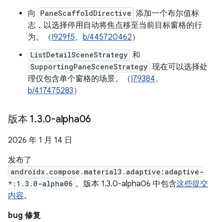
向
PaneScaffoldDirective
添加一个布尔值标
志，以选择停用自动将焦点移至当前目标窗格的行
为。（
I929f5
、
b/445720462
）
ListDetailSceneStrategy
和
SupportingPaneSceneStrategy
现在可以选择处
理仅包含单个窗格的场景。（
I79384
、
b/417475283
）
版本 1
.
3
.
0-alpha06
2026 年 1 月 14 日
发布了
androidx.compose.material3.adaptive:adaptive-
*:1.3.0-alpha06
。版本 1.3.0-alpha06 中包含
这些提交
内容
。
bug 修复