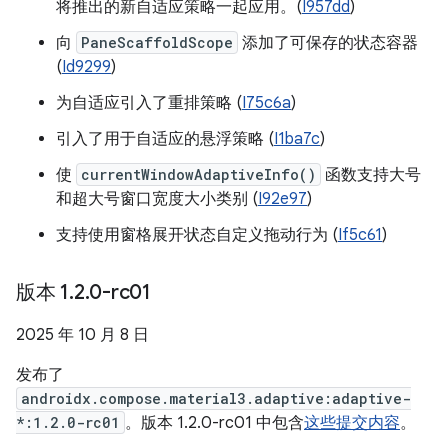
将推出的新自适应策略一起应用。(
I957dd
)
向
PaneScaffoldScope
添加了可保存的状态容器
(
Id9299
)
为自适应引入了重排策略 (
I75c6a
)
引入了用于自适应的悬浮策略 (
I1ba7c
)
使
currentWindowAdaptiveInfo()
函数支持大号
和超大号窗口宽度大小类别 (
I92e97
)
支持使用窗格展开状态自定义拖动行为 (
If5c61
)
版本 1
.
2
.
0-rc01
2025 年 10 月 8 日
发布了
androidx.compose.material3.adaptive:adaptive-
*:1.2.0-rc01
。版本 1.2.0-rc01 中包含
这些提交内容
。