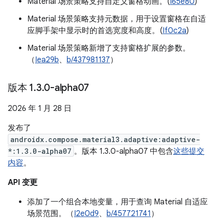
Material 场景策略支持自定义窗格动画。(
I65e80
)
Material 场景策略支持元数据，用于设置窗格在自适
应脚手架中显示时的首选宽度和高度。(
If0c2a
)
Material 场景策略新增了支持窗格扩展的参数。
（
Iea29b
、
b/437981137
）
版本 1
.
3
.
0-alpha07
2026 年 1 月 28 日
发布了
androidx.compose.material3.adaptive:adaptive-
*:1.3.0-alpha07
。版本 1.3.0-alpha07 中包含
这些提交
内容
。
API 变更
添加了一个组合本地变量，用于查询 Material 自适应
场景范围。（
I2e0d9
、
b/457721741
）