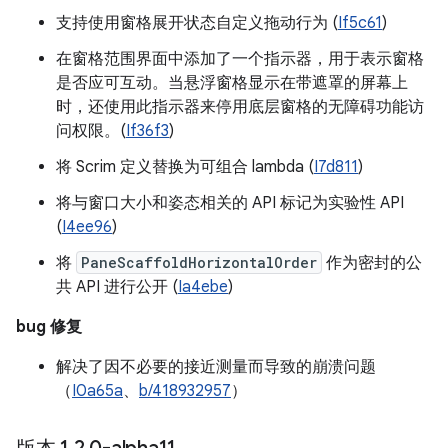
支持使用窗格展开状态自定义拖动行为 (
If5c61
)
在窗格范围界面中添加了一个指示器，用于表示窗格
是否应可互动。当悬浮窗格显示在带遮罩的屏幕上
时，还使用此指示器来停用底层窗格的无障碍功能访
问权限。(
If36f3
)
将 Scrim 定义替换为可组合 lambda (
I7d811
)
将与窗口大小和姿态相关的 API 标记为实验性 API
(
I4ee96
)
将
PaneScaffoldHorizontalOrder
作为密封的公
共 API 进行公开 (
Ia4ebe
)
bug 修复
解决了因不必要的接近测量而导致的崩溃问题
（
I0a65a
、
b/418932957
）