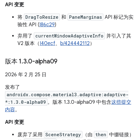
API 变更
将
DragToResize
和
PaneMarginas
API 标记为实
验性 API (
I86c29
)
弃用了
currentWindowAdaptiveInfo
并引入了其
V2 版本（
I40ecf
、
b/424442112
）
版本 1
.
3
.
0-alpha09
2026 年 2 月 25 日
发布了
androidx.compose.material3.adaptive:adaptive-
*:1.3.0-alpha09
。版本 1.3.0-alpha09 中包含
这些提交
内容
。
API 变更
废弃了采用
SceneStrategy
（由
then
中缀链接）