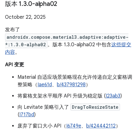
版本 1
.
3
.
0-alpha02
October 22, 2025
发布了
androidx.compose.material3.adaptive:adaptive-
*:1.3.0-alpha02
。版本 1.3.0-alpha02 中包含
这些提交
内容
。
API 变更
Material 自适应场景策略现在允许传递自定义窗格调
整策略（
Iae61d
、
b/437981298
）
将窗格支架水平顺序 API 升级为稳定版 (
I23ab3
)
向 Levitate 策略引入了
DragToResizeState
(
I717bd
)
废弃了窗口大小 API（
I6749e
、
b/424442112
）