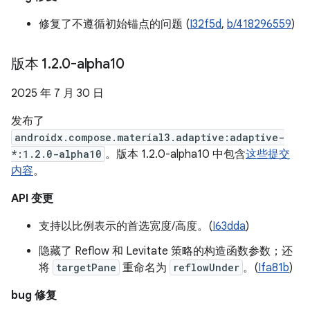
修复了不遵循初始锚点的问题 (
I32f5d
,
b/418296559
)
版本 1
.
2
.
0-alpha10
2025 年 7 月 30 日
发布了
androidx.compose.material3.adaptive:adaptive-
*:1.2.0-alpha10
。版本 1.2.0-alpha10 中包含
这些提交
内容
。
API 变更
支持以比例表示的首选宽度/高度。(
I63dda
)
隐藏了 Reflow 和 Levitate 策略的构造函数参数；还
将
targetPane
重命名为
reflowUnder
。(
Ifa81b
)
bug 修复