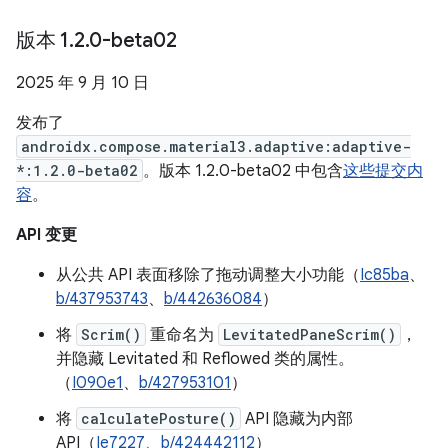
版本 1
.
2
.
0-beta02
2025 年 9 月 10 日
发布了
androidx.compose.material3.adaptive:adaptive-
*:1.2.0-beta02
。版本 1.2.0-beta02 中包含
这些提交内
容
。
API 变更
从公共 API 表面移除了拖动调整大小功能（
Ic85ba
、
b/437953743
、
b/442636084
）
将
Scrim()
重命名为
LevitatedPaneScrim()
，
并隐藏 Levitated 和 Reflowed 类的属性。
（
I090e1
、
b/427953101
）
将
calculatePosture()
API 隐藏为内部
API（
Ie7227
、
b/424442112
）