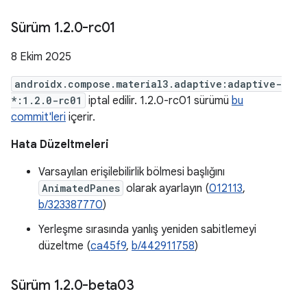
Sürüm 1
.
2
.
0-rc01
8 Ekim 2025
androidx.compose.material3.adaptive:adaptive-
*:1.2.0-rc01
iptal edilir. 1.2.0-rc01 sürümü
bu
commit'leri
içerir.
Hata Düzeltmeleri
Varsayılan erişilebilirlik bölmesi başlığını
AnimatedPanes
olarak ayarlayın (
012113
,
b/323387770
)
Yerleşme sırasında yanlış yeniden sabitlemeyi
düzeltme (
ca45f9
,
b/442911758
)
Sürüm 1
.
2
.
0-beta03