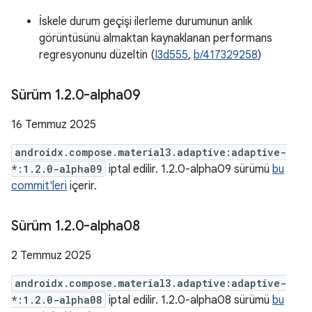
İskele durum geçişi ilerleme durumunun anlık
görüntüsünü almaktan kaynaklanan performans
regresyonunu düzeltin (
I3d555
,
b/417329258
)
Sürüm 1
.
2
.
0-alpha09
16 Temmuz 2025
androidx.compose.material3.adaptive:adaptive-
*:1.2.0-alpha09
iptal edilir. 1.2.0-alpha09 sürümü
bu
commit'leri
içerir.
Sürüm 1
.
2
.
0-alpha08
2 Temmuz 2025
androidx.compose.material3.adaptive:adaptive-
*:1.2.0-alpha08
iptal edilir. 1.2.0-alpha08 sürümü
bu