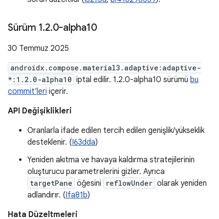
Sürüm 1
.
2
.
0-alpha10
30 Temmuz 2025
androidx.compose.material3.adaptive:adaptive-
*:1.2.0-alpha10
iptal edilir. 1.2.0-alpha10 sürümü
bu
commit'leri
içerir.
API Değişiklikleri
Oranlarla ifade edilen tercih edilen genişlik/yükseklik
desteklenir. (
I63dda
)
Yeniden akıtma ve havaya kaldırma stratejilerinin
oluşturucu parametrelerini gizler. Ayrıca
targetPane
öğesini
reflowUnder
olarak yeniden
adlandırır. (
Ifa81b
)
Hata Düzeltmeleri