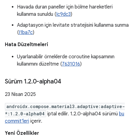
Havada duran paneller için bölme hareketleri
kullanıma sunuldu (
Ic9dc3
)
Adaptasyon için levitate stratejisini kullanıma sunma
(
I1ba7c
)
Hata Düzeltmeleri
Uyarlanabilir örneklerde coroutine kapsamının
kullanımını düzeltme (
7631016
)
Sürüm 1
.
2
.
0-alpha04
23 Nisan 2025
androidx.compose.material3.adaptive:adaptive-
*:1.2.0-alpha04
iptal edilir. 1.2.0-alpha04 sürümü
bu
commit'leri
içerir.
Yeni Özellikler