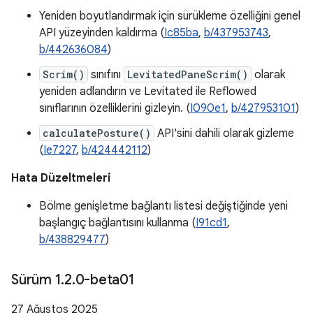
Yeniden boyutlandırmak için sürükleme özelliğini genel
API yüzeyinden kaldırma (
Ic85ba
,
b/437953743
,
b/442636084
)
Scrim()
sınıfını
LevitatedPaneScrim()
olarak
yeniden adlandırın ve Levitated ile Reflowed
sınıflarının özelliklerini gizleyin. (
I090e1
,
b/427953101
)
calculatePosture()
API'sini dahili olarak gizleme
(
Ie7227
,
b/424442112
)
Hata Düzeltmeleri
Bölme genişletme bağlantı listesi değiştiğinde yeni
başlangıç bağlantısını kullanma (
I91cd1
,
b/438829477
)
Sürüm 1
.
2
.
0-beta01
27 Ağustos 2025