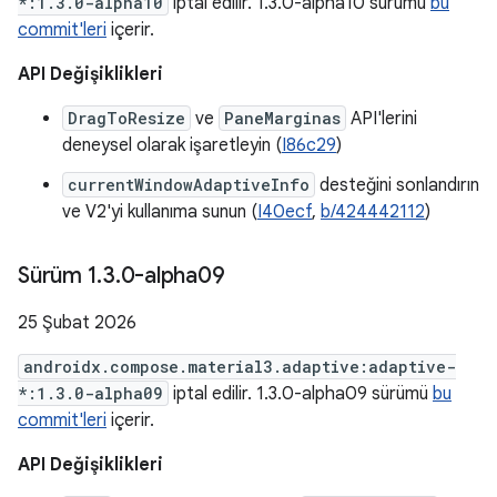
*:1.3.0-alpha10
iptal edilir. 1.3.0-alpha10 sürümü
bu
commit'leri
içerir.
API Değişiklikleri
DragToResize
ve
PaneMarginas
API'lerini
deneysel olarak işaretleyin (
I86c29
)
currentWindowAdaptiveInfo
desteğini sonlandırın
ve V2'yi kullanıma sunun (
I40ecf
,
b/424442112
)
Sürüm 1
.
3
.
0-alpha09
25 Şubat 2026
androidx.compose.material3.adaptive:adaptive-
*:1.3.0-alpha09
iptal edilir. 1.3.0-alpha09 sürümü
bu
commit'leri
içerir.
API Değişiklikleri