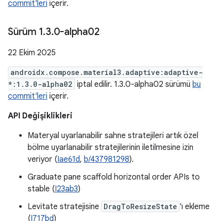
commit'leri
içerir.
Sürüm 1
.
3
.
0-alpha02
22 Ekim 2025
androidx.compose.material3.adaptive:adaptive-
*:1.3.0-alpha02
iptal edilir. 1.3.0-alpha02 sürümü
bu
commit'leri
içerir.
API Değişiklikleri
Materyal uyarlanabilir sahne stratejileri artık özel
bölme uyarlanabilir stratejilerinin iletilmesine izin
veriyor (
Iae61d
,
b/437981298
).
Graduate pane scaffold horizontal order APIs to
stable (
I23ab3
)
Levitate stratejisine
DragToResizeState
'ı ekleme
(
I717bd
)