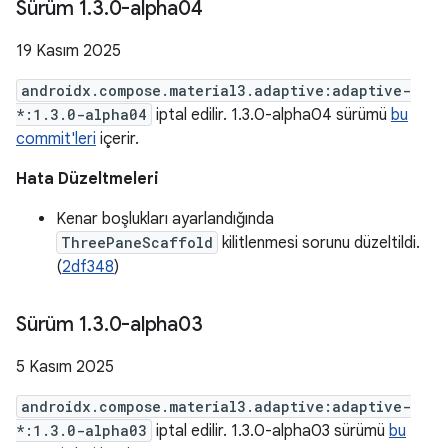
Sürüm 1
.
3
.
0-alpha04
19 Kasım 2025
androidx.compose.material3.adaptive:adaptive-
*:1.3.0-alpha04
iptal edilir. 1.3.0-alpha04 sürümü
bu
commit'leri
içerir.
Hata Düzeltmeleri
Kenar boşlukları ayarlandığında
ThreePaneScaffold
kilitlenmesi sorunu düzeltildi.
(
2df348
)
Sürüm 1
.
3
.
0-alpha03
5 Kasım 2025
androidx.compose.material3.adaptive:adaptive-
*:1.3.0-alpha03
iptal edilir. 1.3.0-alpha03 sürümü
bu