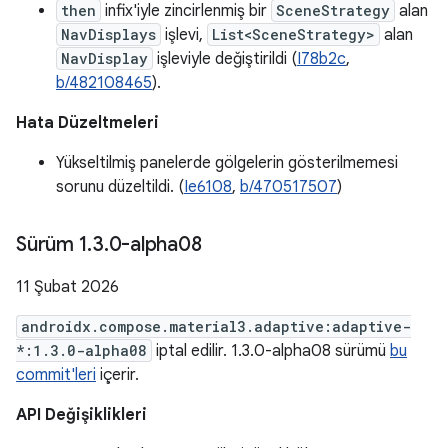
then
infix'iyle zincirlenmiş bir
SceneStrategy
alan
NavDisplays
işlevi,
List<SceneStrategy>
alan
NavDisplay
işleviyle değiştirildi (
I78b2c
,
b/482108465
).
Hata Düzeltmeleri
Yükseltilmiş panelerde gölgelerin gösterilmemesi
sorunu düzeltildi. (
Ie6108
,
b/470517507
)
Sürüm 1
.
3
.
0-alpha08
11 Şubat 2026
androidx.compose.material3.adaptive:adaptive-
*:1.3.0-alpha08
iptal edilir. 1.3.0-alpha08 sürümü
bu
commit'leri
içerir.
API Değişiklikleri