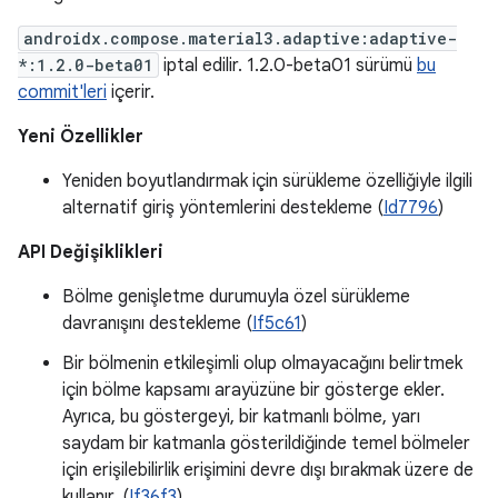
androidx.compose.material3.adaptive:adaptive-
*:1.2.0-beta01
iptal edilir. 1.2.0-beta01 sürümü
bu
commit'leri
içerir.
Yeni Özellikler
Yeniden boyutlandırmak için sürükleme özelliğiyle ilgili
alternatif giriş yöntemlerini destekleme (
Id7796
)
API Değişiklikleri
Bölme genişletme durumuyla özel sürükleme
davranışını destekleme (
If5c61
)
Bir bölmenin etkileşimli olup olmayacağını belirtmek
için bölme kapsamı arayüzüne bir gösterge ekler.
Ayrıca, bu göstergeyi, bir katmanlı bölme, yarı
saydam bir katmanla gösterildiğinde temel bölmeler
için erişilebilirlik erişimini devre dışı bırakmak üzere de
kullanır. (
If36f3
)