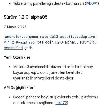
Yükseltilmiş paneller için destek katmanları (
I9b091
)
Sürüm 1
.
2
.
0-alpha05
7 Mayıs 2025
androidx.compose.material3.adaptive:adaptive-
*:1.2.0-alpha05
iptal edilir. 1.2.0-alpha05 sürümü
bu
commit'leri
içerir.
Yeni Özellikler
Material3 uyarlanabilir düzenleri artık bir bölmeyi
kayan pop-up'a dönüştürebilen Levitated
uyarlanabilir stratejilerini destekliyor.
API Değişiklikleri
Geçerli pencere boyutu işlevlerinin çoklu platformu
desteklemesini sağlama (
Ie4172
)