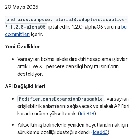
20 Mayıs 2025
androidx.compose.material3.adaptive:adaptive-
*:1.2.0-alpha06
iptal edilir. 1.2.0-alpha06 sürümü
bu
commit'leri
içerir.
Yeni Özellikler
Varsayılan bölme iskele direktifi hesaplama işlevleri
artık L ve XL pencere genişliği boyutu sınıflarını
destekliyor.
API Değişiklikleri
Modifier.paneExpansionDraggable
, varsayılan
erişilebilirlik anlamlarını sağlayacak ve alakalı API'leri
kararlı sürüme yükseltecek. (
Idb818
)
Yükseltilmiş bölmelerle yeniden boyutlandırmak için
sürükleme özelliği desteği eklendi (
Idadd3
).