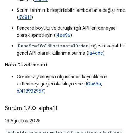
Scrim tanımını birleştirilebilir lambda'larla değiştirme
(
I7d811
)
Pencere boyutu ve duruşla ilgili API'leri deneysel
olarak işaretleyin (
I4ee96
)
PaneScaffoldHorizontalOrder
öğesini kapalı bir
genel API olarak kullanıma sunma (
Ia4ebe
)
Hata Düzeltmeleri
Gereksiz yaklaşma ölçüsünden kaynaklanan
kilitlenmeyi geçici olarak çözme (
I0a65a
,
b/418932957
)
Sürüm 1
.
2
.
0-alpha11
13 Ağustos 2025
androidx.compose.material3.adaptive:adaptive-