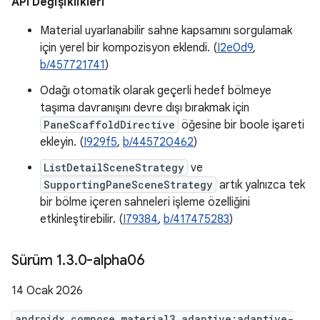
API Değişiklikleri
Material uyarlanabilir sahne kapsamını sorgulamak
için yerel bir kompozisyon eklendi. (
I2e0d9
,
b/457721741
)
Odağı otomatik olarak geçerli hedef bölmeye
taşıma davranışını devre dışı bırakmak için
PaneScaffoldDirective
öğesine bir boole işareti
ekleyin. (
I929f5
,
b/445720462
)
ListDetailSceneStrategy
ve
SupportingPaneSceneStrategy
artık yalnızca tek
bir bölme içeren sahneleri işleme özelliğini
etkinleştirebilir. (
I79384
,
b/417475283
)
Sürüm 1
.
3
.
0-alpha06
14 Ocak 2026
androidx.compose.material3.adaptive:adaptive-