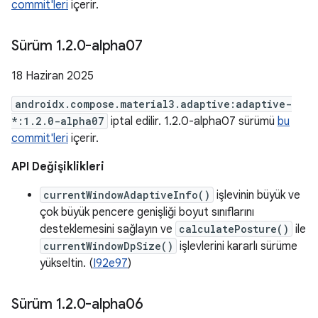
commit'leri
içerir.
Sürüm 1
.
2
.
0-alpha07
18 Haziran 2025
androidx.compose.material3.adaptive:adaptive-
*:1.2.0-alpha07
iptal edilir. 1.2.0-alpha07 sürümü
bu
commit'leri
içerir.
API Değişiklikleri
currentWindowAdaptiveInfo()
işlevinin büyük ve
çok büyük pencere genişliği boyut sınıflarını
desteklemesini sağlayın ve
calculatePosture()
ile
currentWindowDpSize()
işlevlerini kararlı sürüme
yükseltin. (
I92e97
)
Sürüm 1
.
2
.
0-alpha06