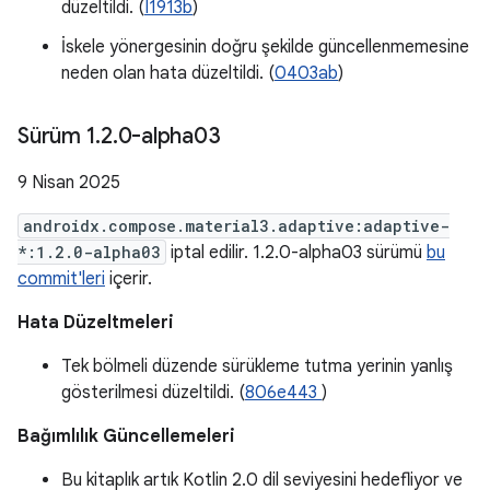
düzeltildi. (
I1913b
)
İskele yönergesinin doğru şekilde güncellenmemesine
neden olan hata düzeltildi. (
0403ab
)
Sürüm 1
.
2
.
0-alpha03
9 Nisan 2025
androidx.compose.material3.adaptive:adaptive-
*:1.2.0-alpha03
iptal edilir. 1.2.0-alpha03 sürümü
bu
commit'leri
içerir.
Hata Düzeltmeleri
​​Tek bölmeli düzende sürükleme tutma yerinin yanlış
gösterilmesi düzeltildi. (
806e443
)
Bağımlılık Güncellemeleri
Bu kitaplık artık Kotlin 2.0 dil seviyesini hedefliyor ve