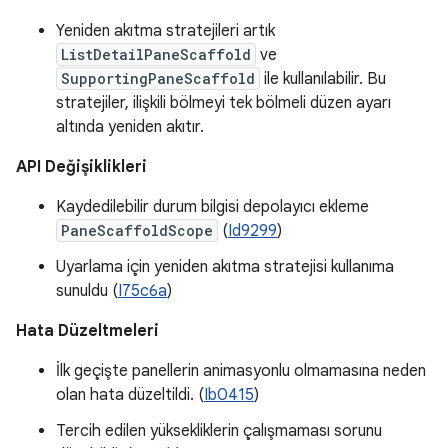
Yeniden akıtma stratejileri artık
ListDetailPaneScaffold
ve
SupportingPaneScaffold
ile kullanılabilir. Bu
stratejiler, ilişkili bölmeyi tek bölmeli düzen ayarı
altında yeniden akıtır.
API Değişiklikleri
Kaydedilebilir durum bilgisi depolayıcı ekleme
PaneScaffoldScope
(
Id9299
)
Uyarlama için yeniden akıtma stratejisi kullanıma
sunuldu (
I75c6a
)
Hata Düzeltmeleri
İlk geçişte panellerin animasyonlu olmamasına neden
olan hata düzeltildi. (
Ib0415
)
Tercih edilen yüksekliklerin çalışmaması sorunu