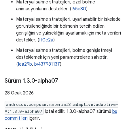
Materyal sahne stratejileri, özel bölme
animasyonlarını destekler. (
I65e80
)
Materyal sahne stratejileri, uyarlanabilir bir iskelede
görüntülendiğinde bir bölmenin tercih edilen
genişliğini ve yüksekliğini ayarlamak için meta verileri
destekler. (
If0c2a
)
Materyal sahne stratejileri, bölme genişletmeyi
desteklemek için yeni parametrelere sahiptir.
(
Iea29b
,
b/437981137
)
Sürüm 1
.
3
.
0-alpha07
28 Ocak 2026
androidx.compose.material3.adaptive:adaptive-
*:1.3.0-alpha07
iptal edilir. 1.3.0-alpha07 sürümü
bu
commit'leri
içerir.