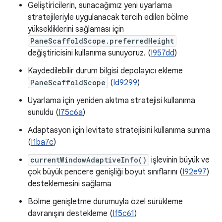
Geliştiricilerin, sunacağımız yeni uyarlama
stratejileriyle uygulanacak tercih edilen bölme
yüksekliklerini sağlaması için
PaneScaffoldScope.preferredHeight
değiştiricisini kullanıma sunuyoruz. (
I957dd
)
Kaydedilebilir durum bilgisi depolayıcı ekleme
PaneScaffoldScope
(
Id9299
)
Uyarlama için yeniden akıtma stratejisi kullanıma
sunuldu (
I75c6a
)
Adaptasyon için levitate stratejisini kullanıma sunma
(
I1ba7c
)
currentWindowAdaptiveInfo()
işlevinin büyük ve
çok büyük pencere genişliği boyut sınıflarını (
I92e97
)
desteklemesini sağlama
Bölme genişletme durumuyla özel sürükleme
davranışını destekleme (
If5c61
)