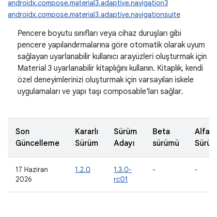
androidx.compose.material3.adaptive.navigation3
androidx.compose.material3.adaptive.navigationsuite
Pencere boyutu sınıfları veya cihaz duruşları gibi
pencere yapılandırmalarına göre otomatik olarak uyum
sağlayan uyarlanabilir kullanıcı arayüzleri oluşturmak için
Material 3 uyarlanabilir kitaplığını kullanın. Kitaplık, kendi
özel deneyimlerinizi oluşturmak için varsayılan iskele
uygulamaları ve yapı taşı composable'ları sağlar.
Son
Kararlı
Sürüm
Beta
Alfa
Güncelleme
Sürüm
Adayı
sürümü
Sürü
17 Haziran
1.2.0
1.3.0-
-
-
2026
rc01