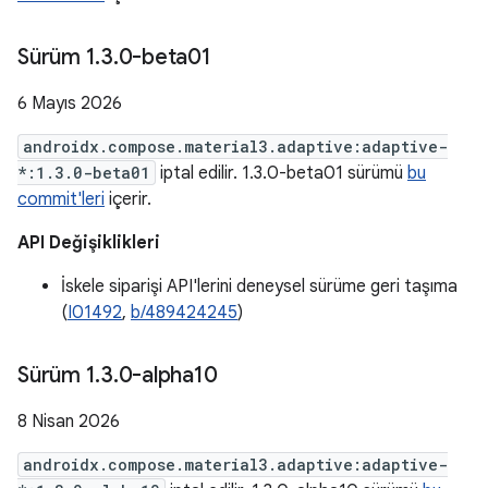
Sürüm 1
.
3
.
0-beta01
6 Mayıs 2026
androidx.compose.material3.adaptive:adaptive-
*:1.3.0-beta01
iptal edilir. 1.3.0-beta01 sürümü
bu
commit'leri
içerir.
API Değişiklikleri
İskele siparişi API'lerini deneysel sürüme geri taşıma
(
I01492
,
b/489424245
)
Sürüm 1
.
3
.
0-alpha10
8 Nisan 2026
androidx.compose.material3.adaptive:adaptive-