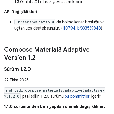
1.3.0-alpha01 olarak yayınlanmaktadır.
API Değişiklikleri
ThreePaneScaffold
'da bölme kenar boşluğu ve
uçtan uca destek sunulur. (
If0794
,
b/333539848
)
Compose Material3 Adaptive
Version 1
.
2
Sürüm 1
.
2
.
0
22 Ekim 2025
androidx.compose.material3.adaptive:adaptive-
*:1.2.0
iptal edilir. 1.2.0 sürümü
bu commit'leri
içerir.
1.1.0 sürümünden beri yapılan önemli değişiklikler: