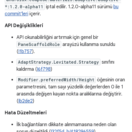
*:1.2.0-alpha11
iptal edilir. 1.2.0-alpha11 sürümü
bu
commit'leri
içerir.
API Değişiklikleri
API okunabilirliğini artırmak için genel bir
PaneScaffoldRole
arayüzü kullanıma sunuldu
(
I1b757
).
AdaptStrategy.Levitated.Strategy
sınıfını
kaldırma (
I6f798
)
Modifier.preferredWidth/Height
öğesinin oran
parametresini, tam sayı yüzdelik değerlerden 0 ile 1
arasında değişen kayan nokta aralıklarına değiştirir.
(
Ib2de2
)
Hata Düzeltmeleri
İlk bağlantıların dikkate alınmamasına neden olan
sorun düzeltildi (
I32f5d
,
b/418296559
).