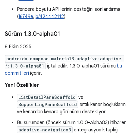
Pencere boyutu API'lerinin desteğini sonlandırma
(
I6749e
,
b/424442112
)
Sürüm 1
.
3
.
0-alpha01
8 Ekim 2025
androidx.compose.material3.adaptive:adaptive-
*:1.3.0-alpha01
iptal edilir. 1.3.0-alpha01 sürümü
bu
commit'leri
içerir.
Yeni Özellikler
ListDetailPaneScaffold
ve
SupportingPaneScaffold
artık kenar boşluklarını
ve kenardan kenara görünümü destekliyor.
Bu sürümden (önceki sürüm 1.0.0-alpha03) itibaren
adaptive-navigation3
entegrasyon kitaplığı