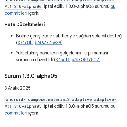
*:1.3.0-alpha06
iptal edilir. 1.3.0-alpha06 sürümü
bu
commit'leri
içerir.
Hata Düzeltmeleri
Bölme genişletme sabitleriyle sağdan sola dil desteği
(
I0770b
,
b/467775639
)
Yükseltilmiş panellerin gölgelerinin kırpılmaması
sorununu düzeltildi (
375cf1
,
b/470517507
)
Sürüm 1
.
3
.
0-alpha05
3 Aralık 2025
androidx.compose.material3.adaptive:adaptive-
*:1.3.0-alpha05
iptal edilir. 1.3.0-alpha05 sürümü
bu
commit'leri
içerir.