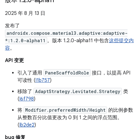
版本 1
.
2
.
0-alpha11
2025 年 8 月 13 日
发布了
androidx.compose.material3.adaptive:adaptive-
*:1.2.0-alpha11
。版本 1.2.0-alpha11 中包含
这些提交内
容
。
API 变更
引入了通用
PaneScaffoldRole
接口，以提高 API
可读性 (
I1b757
)
移除了
AdaptStrategy.Levitated.Strategy
类
(
I6f798
)
将
Modifier.preferredWidth/Height
的比例参数
从整数百分比值更改为 0 到 1 之间的浮点范围。
(
Ib2de2
)
bug 修复