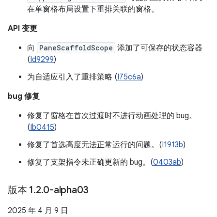
在单窗格布局设置下重排关联的窗格。
API 变更
向
PaneScaffoldScope
添加了可保存的状态容器
(
Id9299
)
为自适应引入了重排策略 (
I75c6a
)
bug 修复
修复了窗格在首次过渡时不进行动画处理的 bug。
(
Ib0415
)
修复了首选高度无法正常运行的问题。(
I1913b
)
修复了支架指令未正确更新的 bug。(
0403ab
)
版本 1
.
2
.
0-alpha03
2025 年 4 月 9 日