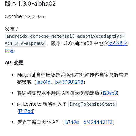
版本 1
.
3
.
0-alpha02
October 22, 2025
发布了
androidx.compose.material3.adaptive:adaptive-
*:1.3.0-alpha02
。版本 1.3.0-alpha02 中包含
这些提交
内容
。
API 变更
Material 自适应场景策略现在允许传递自定义窗格调
整策略（
Iae61d
、
b/437981298
）
将窗格支架水平顺序 API 升级为稳定版 (
I23ab3
)
向 Levitate 策略引入了
DragToResizeState
(
I717bd
)
废弃了窗口大小 API（
I6749e
、
b/424442112
）