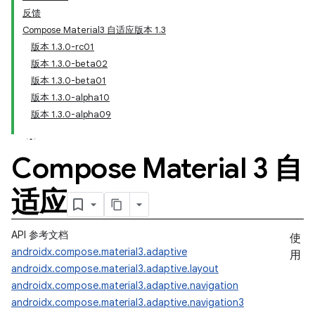
反馈
Compose Material3 自适应版本 1.3
版本 1.3.0-rc01
版本 1.3.0-beta02
版本 1.3.0-beta01
版本 1.3.0-alpha10
版本 1.3.0-alpha09
Compose Material 3 自
适应
API 参考文档
使
androidx.compose.material3.adaptive
用
androidx.compose.material3.adaptive.layout
androidx.compose.material3.adaptive.navigation
androidx.compose.material3.adaptive.navigation3