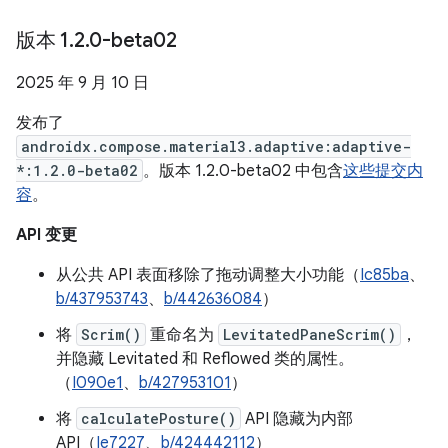
版本 1
.
2
.
0-beta02
2025 年 9 月 10 日
发布了
androidx.compose.material3.adaptive:adaptive-
*:1.2.0-beta02
。版本 1.2.0-beta02 中包含
这些提交内
容
。
API 变更
从公共 API 表面移除了拖动调整大小功能（
Ic85ba
、
b/437953743
、
b/442636084
）
将
Scrim()
重命名为
LevitatedPaneScrim()
，
并隐藏 Levitated 和 Reflowed 类的属性。
（
I090e1
、
b/427953101
）
将
calculatePosture()
API 隐藏为内部
API（
Ie7227
、
b/424442112
）