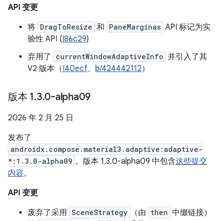
API 变更
将
DragToResize
和
PaneMarginas
API 标记为实
验性 API (
I86c29
)
弃用了
currentWindowAdaptiveInfo
并引入了其
V2 版本（
I40ecf
、
b/424442112
）
版本 1
.
3
.
0-alpha09
2026 年 2 月 25 日
发布了
androidx.compose.material3.adaptive:adaptive-
*:1.3.0-alpha09
。版本 1.3.0-alpha09 中包含
这些提交
内容
。
API 变更
废弃了采用
SceneStrategy
（由
then
中缀链接）