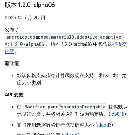
版本 1
.
2
.
0-alpha06
2025 年 5 月 20 日
发布了
androidx.compose.material3.adaptive:adaptive-
*:1.2.0-alpha06
。版本 1.2.0-alpha06 中包含
这些提交
内容
。
新功能
默认窗格支架指令计算函数现在支持 L 和 XL 窗口宽
度大小类别。
API 变更
使
Modifier.paneExpansionDraggable
提供默认
无障碍语义，并将相关 API 升级为稳定版。(
Idb818
)
支持使用悬浮窗格进行拖动调整大小 (
Idadd3
)