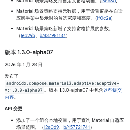
Material 场景策略支持自定义窗格动画。(
I65e80
)
Material 场景策略支持元数据，用于设置窗格在自适
应脚手架中显示时的首选宽度和高度。(
If0c2a
)
Material 场景策略新增了支持窗格扩展的参数。
（
Iea29b
、
b/437981137
）
版本 1
.
3
.
0-alpha07
2026 年 1 月 28 日
发布了
androidx.compose.material3.adaptive:adaptive-
*:1.3.0-alpha07
。版本 1.3.0-alpha07 中包含
这些提交
内容
。
API 变更
添加了一个组合本地变量，用于查询 Material 自适应
场景范围。（
I2e0d9
、
b/457721741
）