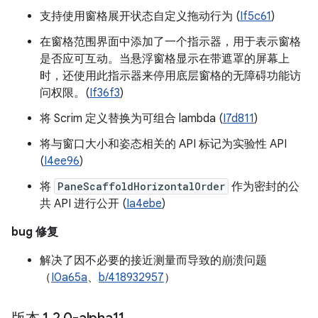
支持使用窗格展开状态自定义拖动行为 (
If5c61
)
在窗格范围界面中添加了一个指示器，用于表示窗格
是否应可互动。当悬浮窗格显示在带遮罩的屏幕上
时，还使用此指示器来停用底层窗格的无障碍功能访
问权限。(
If36f3
)
将 Scrim 定义替换为可组合 lambda (
I7d811
)
将与窗口大小和姿态相关的 API 标记为实验性 API
(
I4ee96
)
将
PaneScaffoldHorizontalOrder
作为密封的公
共 API 进行公开 (
Ia4ebe
)
bug 修复
解决了因不必要的接近测量而导致的崩溃问题
（
I0a65a
、
b/418932957
）