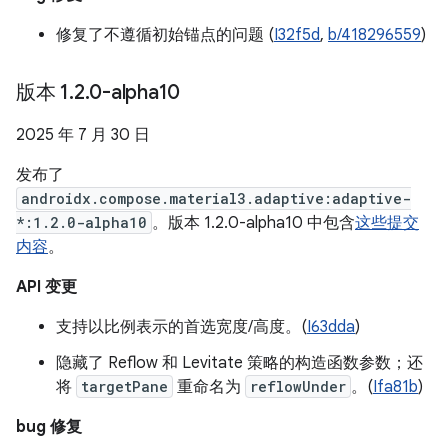
修复了不遵循初始锚点的问题 (
I32f5d
,
b/418296559
)
版本 1
.
2
.
0-alpha10
2025 年 7 月 30 日
发布了
androidx.compose.material3.adaptive:adaptive-
*:1.2.0-alpha10
。版本 1.2.0-alpha10 中包含
这些提交
内容
。
API 变更
支持以比例表示的首选宽度/高度。(
I63dda
)
隐藏了 Reflow 和 Levitate 策略的构造函数参数；还
将
targetPane
重命名为
reflowUnder
。(
Ifa81b
)
bug 修复