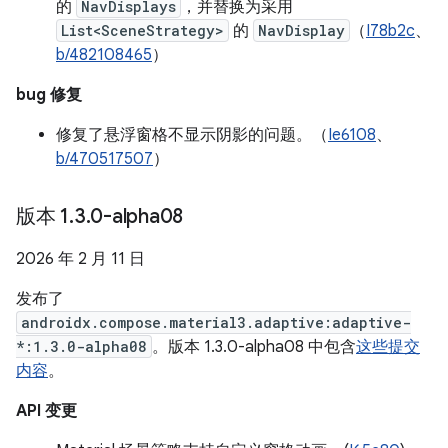
的
NavDisplays
，并替换为采用
List<SceneStrategy>
的
NavDisplay
（
I78b2c
、
b/482108465
）
bug 修复
修复了悬浮窗格不显示阴影的问题。（
Ie6108
、
b/470517507
）
版本 1
.
3
.
0-alpha08
2026 年 2 月 11 日
发布了
androidx.compose.material3.adaptive:adaptive-
*:1.3.0-alpha08
。版本 1.3.0-alpha08 中包含
这些提交
内容
。
API 变更