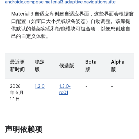
androidx.compose.material3.adaptive.navigationsuite
Material 3 自适应库创建自适应界面，这些界面会根据窗
口配置（如窗口大小类或设备姿态）自动调整。该库提
供默认的基架实现和智能模块可组合项，以便您创建自
己的自定义体验。
最近更
稳定
Beta
Alpha
候选版
新时间
版
版
版
2026
1.2.0
1.3.0-
-
-
年 6 月
rc01
17 日
声明依赖项