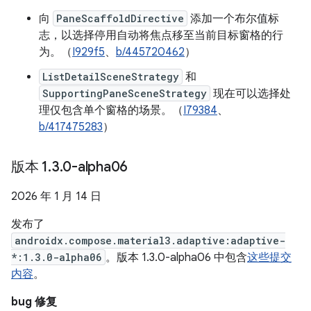
向
PaneScaffoldDirective
添加一个布尔值标
志，以选择停用自动将焦点移至当前目标窗格的行
为。（
I929f5
、
b/445720462
）
ListDetailSceneStrategy
和
SupportingPaneSceneStrategy
现在可以选择处
理仅包含单个窗格的场景。（
I79384
、
b/417475283
）
版本 1
.
3
.
0-alpha06
2026 年 1 月 14 日
发布了
androidx.compose.material3.adaptive:adaptive-
*:1.3.0-alpha06
。版本 1.3.0-alpha06 中包含
这些提交
内容
。
bug 修复