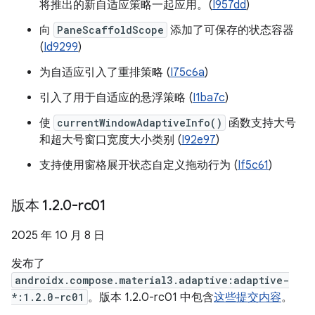
将推出的新自适应策略一起应用。(
I957dd
)
向
PaneScaffoldScope
添加了可保存的状态容器
(
Id9299
)
为自适应引入了重排策略 (
I75c6a
)
引入了用于自适应的悬浮策略 (
I1ba7c
)
使
currentWindowAdaptiveInfo()
函数支持大号
和超大号窗口宽度大小类别 (
I92e97
)
支持使用窗格展开状态自定义拖动行为 (
If5c61
)
版本 1
.
2
.
0-rc01
2025 年 10 月 8 日
发布了
androidx.compose.material3.adaptive:adaptive-
*:1.2.0-rc01
。版本 1.2.0-rc01 中包含
这些提交内容
。