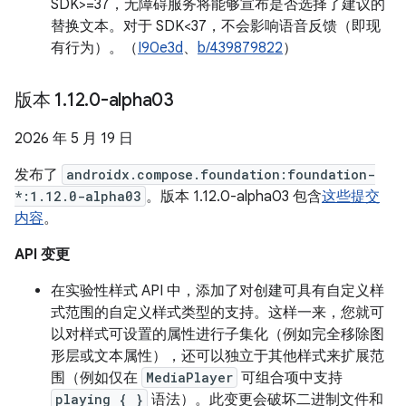
SDK>=37，无障碍服务将能够宣布是否选择了建议的
替换文本。对于 SDK<37，不会影响语音反馈（即现
有行为）。（
I90e3d
、
b/439879822
）
版本 1
.
12
.
0-alpha03
2026 年 5 月 19 日
发布了
androidx.compose.foundation:foundation-
*:1.12.0-alpha03
。版本 1.12.0-alpha03 包含
这些提交
内容
。
API 变更
在实验性样式 API 中，添加了对创建可具有自定义样
式范围的自定义样式类型的支持。这样一来，您就可
以对样式可设置的属性进行子集化（例如完全移除图
形层或文本属性），还可以独立于其他样式来扩展范
围（例如仅在
MediaPlayer
可组合项中支持
playing { }
语法）。此变更会破坏二进制文件和