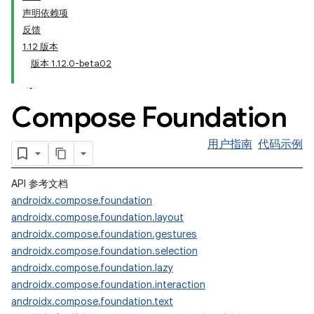
声明依赖项
反馈
1.12 版本
版本 1.12.0-beta02
Compose Foundation
用户指南
代码示例
API 参考文档
androidx.compose.foundation
androidx.compose.foundation.layout
androidx.compose.foundation.gestures
androidx.compose.foundation.selection
androidx.compose.foundation.lazy
androidx.compose.foundation.interaction
androidx.compose.foundation.text