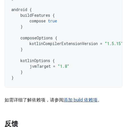
android
{
buildFeatures
{
compose
true
}
composeOptions
{
kotlinCompilerExtensionVersion
=
"1.5.15"
}
kotlinOptions
{
jvmTarget
=
"1.8"
}
}
如需详细了解依赖项，请参阅
添加 build 依赖项
。
反馈