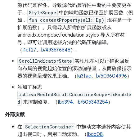
源代码兼容性。导致源代码兼容性中断的主要变更在
于，
StyleScope
中的辅助函数已移至扩展函数（例
如，
fun contentProperty(all: Dp)
现在是一个
扩展函数）。只需导入所需的扩展函数或从
androidx.compose.foundation.styles 导入所有符
号，即可让调用这些方法的代码正确编译。
（
I1ef27
、
b/493676648
）。
ScrollIndicatorState
实现现在可以正确返回反
向布局的视觉起始位置的滚动偏移量，从而确保指示
器的视觉呈现效果正确。（
Ia3fae
、
b/503604996
）
添加了标志
isClearNestedScrollCoroutineScopeFixEnable
d
来控制修复。（
Ibd394
、
b/505343254
）
外部贡献
在
SelectionContainer
中拖动文本选择内容使其
超出视口时，启用自动滚动。（
Ibcb08
、