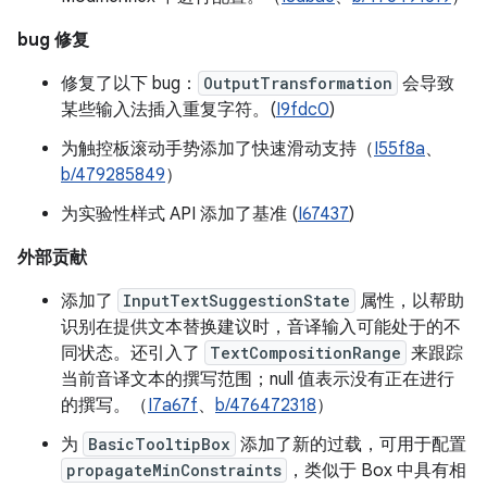
bug 修复
修复了以下 bug：
OutputTransformation
会导致
某些输入法插入重复字符。(
I9fdc0
)
为触控板滚动手势添加了快速滑动支持（
I55f8a
、
b/479285849
）
为实验性样式 API 添加了基准 (
I67437
)
外部贡献
添加了
InputTextSuggestionState
属性，以帮助
识别在提供文本替换建议时，音译输入可能处于的不
同状态。还引入了
TextCompositionRange
来跟踪
当前音译文本的撰写范围；null 值表示没有正在进行
的撰写。（
I7a67f
、
b/476472318
）
为
BasicTooltipBox
添加了新的过载，可用于配置
propagateMinConstraints
，类似于 Box 中具有相