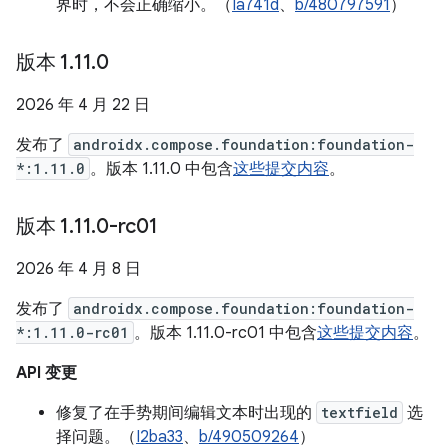
界时，不会正确缩小。（
Ia741d
、
b/480797591
）
版本 1
.
11
.
0
2026 年 4 月 22 日
发布了
androidx.compose.foundation:foundation-
*:1.11.0
。版本 1.11.0 中包含
这些提交内容
。
版本 1
.
11
.
0-rc01
2026 年 4 月 8 日
发布了
androidx.compose.foundation:foundation-
*:1.11.0-rc01
。版本 1.11.0-rc01 中包含
这些提交内容
。
API 变更
修复了在手势期间编辑文本时出现的
textfield
选
择问题。（
I2ba33
、
b/490509264
）