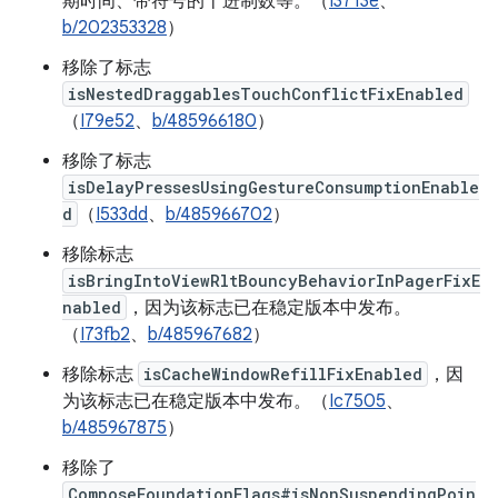
期时间、带符号的十进制数等。（
I3713e
、
b/202353328
）
移除了标志
isNestedDraggablesTouchConflictFixEnabled
（
I79e52
、
b/485966180
）
移除了标志
isDelayPressesUsingGestureConsumptionEnable
d
（
I533dd
、
b/485966702
）
移除标志
isBringIntoViewRltBouncyBehaviorInPagerFixE
nabled
，因为该标志已在稳定版本中发布。
（
I73fb2
、
b/485967682
）
移除标志
isCacheWindowRefillFixEnabled
，因
为该标志已在稳定版本中发布。（
Ic7505
、
b/485967875
）
移除了
ComposeFoundationFlags#isNonSuspendingPoin