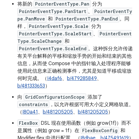
将新的
PointerEventType.Pan
分为
PointerEventType.PanStart
、
PointerEventTy
pe.PanMove
和
PointerEventType.PanEnd
。同
样，
PointerEventType.Scale
分为
PointerEventType.ScaleStart
、
PointerEvent
Type.ScaleChange
和
PointerEventType.ScaleEnd
。这种拆分允许传递
有关平台解释的平移和缩放手势的开始和结束的其他
信息，从而使 Compose 中的指针输入处理程序能够
使用此信息来正确检测事件，尤其是知道平移或缩放
何时完成。（
I4daf6
、
b/479285849
、
b/481333653
）
向
GridConfigurationScope
添加了
constraints
，以允许根据可用大小定义网格轨道。
（
I80a41
、
b/481205205
、
b/481205205
）
FlexBox
DSL 现在使用函数（例如 grow(1f)）而不
是属性（例如 grow = 1f）在
FlexBoxConfig
和
Modifier.flex 中进行配置。（
I8dbae
、
b/475491619
）