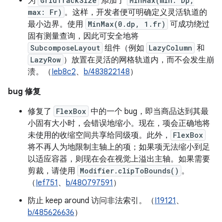
为
GridTrackSize
添加了
MinMax(min: Dp,
max: Fr)
。这样，开发者便可明确定义灵活轨道的
最小边界。使用
MinMax(0.dp, 1.fr)
可成功绕过
固有测量查询，因此可安全地将
SubcomposeLayout
组件（例如
LazyColumn
和
LazyRow
）放置在灵活的网格轨道内，而不会发生崩
溃。（
Ieb8c2
、
b/483822148
）
bug 修复
修复了
FlexBox
中的一个 bug，即当商品达到其最
小固有大小时，会错误地缩小。现在，项会正确地将
未使用的收缩空间共享给同级项。此外，
FlexBox
将不再人为地限制主轴上的项；如果项无法缩小到足
以适应容器，则现在会在视觉上溢出主轴。如果需要
剪裁，请使用
Modifier.clipToBounds()
。
（
Ief751
、
b/480797591
）
防止 keep around 访问非法索引。（
I19121
、
b/485626636
）