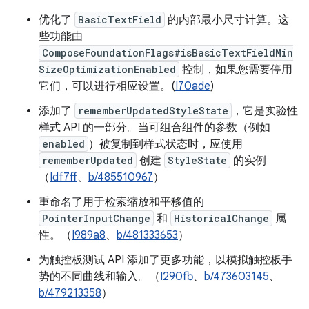
优化了
BasicTextField
的内部最小尺寸计算。这
些功能由
ComposeFoundationFlags#isBasicTextFieldMin
SizeOptimizationEnabled
控制，如果您需要停用
它们，可以进行相应设置。(
I70ade
)
添加了
rememberUpdatedStyleState
，它是实验性
样式 API 的一部分。当可组合组件的参数（例如
enabled
）被复制到样式状态时，应使用
rememberUpdated
创建
StyleState
的实例
（
Idf7ff
、
b/485510967
）
重命名了用于检索缩放和平移值的
PointerInputChange
和
HistoricalChange
属
性。（
I989a8
、
b/481333653
）
为触控板测试 API 添加了更多功能，以模拟触控板手
势的不同曲线和输入。（
I290fb
、
b/473603145
、
b/479213358
）