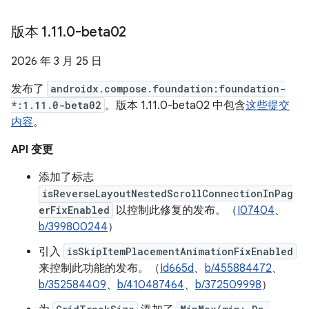
版本 1
.
11
.
0-beta02
2026 年 3 月 25 日
发布了
androidx.compose.foundation:foundation-
*:1.11.0-beta02
。版本 1.11.0-beta02 中包含
这些提交
内容
。
API 变更
添加了标志
isReverseLayoutNestedScrollConnectionInPag
erFixEnabled
以控制此修复的发布。（
I07404
、
b/399800244
）
引入
isSkipItemPlacementAnimationFixEnabled
来控制此功能的发布。（
Id665d
、
b/455884472
、
b/352584409
、
b/410487464
、
b/372509998
）