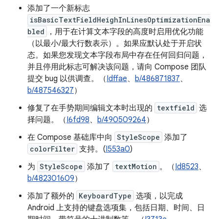
添加了一个新标志
isBasicTextFieldHeighInLinesOptimizationEna
bled
，用于在计算文本字段的高度时启用优化功能
（以最小/最大行数表示）。如果应默认处于开启状
态。如果您发现文本字段布局中存在任何回归问题，
并且停用此标志可解决该问题，请向 Compose 团队
提交 bug 以供调查。（
Idffae
、
b/486871837
、
b/487546327
）
修复了在手势期间编辑文本时出现的
textfield
选
择问题。（
I6fd98
、
b/490509264
）
在 Compose 基础库中向
StyleScope
添加了
colorFilter
支持。(
I553a0
)
为
StyleScope
添加了
textMotion
。（
Id8523
、
b/482301609
）
添加了额外的
KeyboardType
选项，以完成
Android 上支持的键盘选项集，包括日期、时间、日