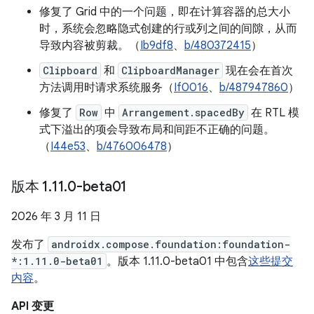
修复了 Grid 中的一个问题，即在计算容器的总大小
时，系统会忽略隐式创建的行或列之间的间隙，从而
导致内容被剪裁。（
Ib9df8
、
b/480372415
）
Clipboard
和
ClipboardManager
现在会在首次
方法调用时请求系统服务（
If0016
、
b/487947860
）
修复了
Row
中
Arrangement.spacedBy
在 RTL 模
式下溢出的项会导致布局和间距不正确的问题。
（
I44e53
、
b/476006478
）
版本 1
.
11
.
0-beta01
2026 年 3 月 11 日
发布了
androidx.compose.foundation:foundation-
*:1.11.0-beta01
。版本 1.11.0-beta01 中包含
这些提交
内容
。
API 变更