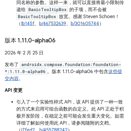
同名称的参数。这样一来，就可以直接将最小限制传
递给
BasicTooltipBox
的子项，而不会被
BasicTooltipBox
放宽。感谢 Steven Schoen！
（
Ib145f
、
b/467532639
、
b/301605744
）
版本 1
.
11
.
0-alpha06
2026 年 2 月 25 日
发布了
androidx.compose.foundation:foundation-
*:1.11.0-alpha06
。版本 1.11.0-alpha06 中包含
这些提
交内容
。
API 变更
引入了一个实验性样式 API，该 API 提供了一种一致
的方式来启用可组合函数的自定义。此 API 正处于积
极开发阶段，在稳定之前可能会发生重大变化。如需
详细了解如何使用此 API，请参阅随附的文档。
（
I7fed2
、
b/455788242
）