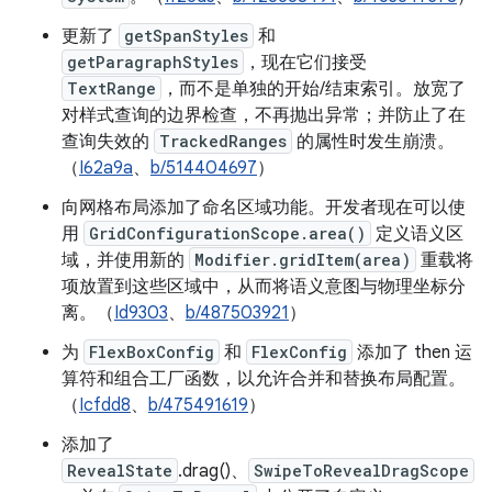
更新了
getSpanStyles
和
getParagraphStyles
，现在它们接受
TextRange
，而不是单独的开始/结束索引。放宽了
对样式查询的边界检查，不再抛出异常；并防止了在
查询失效的
TrackedRanges
的属性时发生崩溃。
（
I62a9a
、
b/514404697
）
向网格布局添加了命名区域功能。开发者现在可以使
用
GridConfigurationScope.area()
定义语义区
域，并使用新的
Modifier.gridItem(area)
重载将
项放置到这些区域中，从而将语义意图与物理坐标分
离。（
Id9303
、
b/487503921
）
为
FlexBoxConfig
和
FlexConfig
添加了 then 运
算符和组合工厂函数，以允许合并和替换布局配置。
（
Icfdd8
、
b/475491619
）
添加了
RevealState
.drag()、
SwipeToRevealDragScope