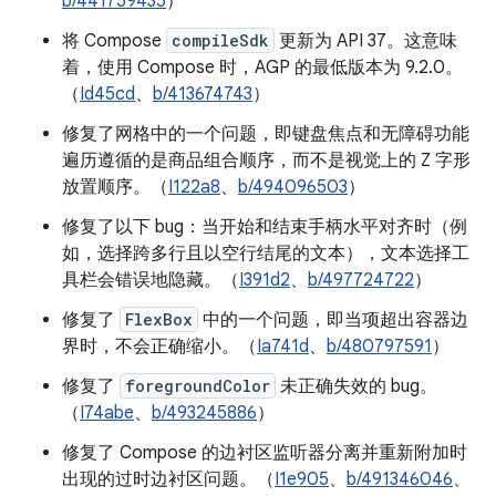
b/441759435
）
将 Compose
compileSdk
更新为 API 37。这意味
着，使用 Compose 时，AGP 的最低版本为 9.2.0。
（
Id45cd
、
b/413674743
）
修复了网格中的一个问题，即键盘焦点和无障碍功能
遍历遵循的是商品组合顺序，而不是视觉上的 Z 字形
放置顺序。（
I122a8
、
b/494096503
）
修复了以下 bug：当开始和结束手柄水平对齐时（例
如，选择跨多行且以空行结尾的文本），文本选择工
具栏会错误地隐藏。（
I391d2
、
b/497724722
）
修复了
FlexBox
中的一个问题，即当项超出容器边
界时，不会正确缩小。（
Ia741d
、
b/480797591
）
修复了
foregroundColor
未正确失效的 bug。
（
I74abe
、
b/493245886
）
修复了 Compose 的边衬区监听器分离并重新附加时
出现的过时边衬区问题。（
I1e905
、
b/491346046
、