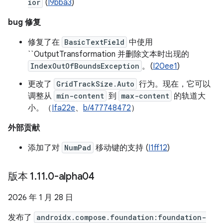
ior
(
I9bba3
)
bug 修复
修复了在
BasicTextField
中使用
``OutputTransformation 并删除文本时出现的
IndexOutOfBoundsException
。(
I20ee1
)
更改了
GridTrackSize.Auto
行为。现在，它可以
调整从
min-content
到
max-content
的轨道大
小。（
Ifa22e
、
b/477748472
）
外部贡献
添加了对
NumPad
移动键的支持 (
I1ff12
)
版本 1
.
11
.
0-alpha04
2026 年 1 月 28 日
发布了
androidx.compose.foundation:foundation-