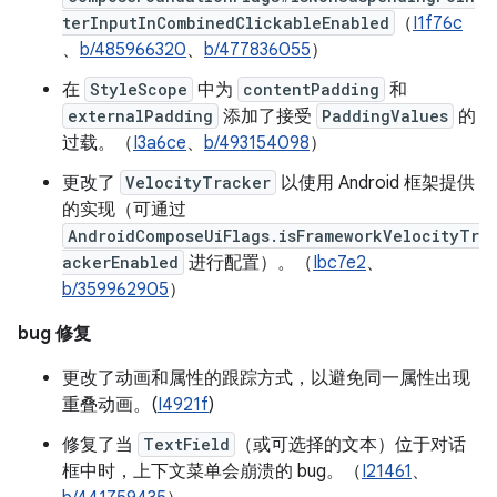
terInputInCombinedClickableEnabled
（
I1f76c
、
b/485966320
、
b/477836055
）
在
StyleScope
中为
contentPadding
和
externalPadding
添加了接受
PaddingValues
的
过载。（
I3a6ce
、
b/493154098
）
更改了
VelocityTracker
以使用 Android 框架提供
的实现（可通过
AndroidComposeUiFlags.isFrameworkVelocityTr
ackerEnabled
进行配置）。（
Ibc7e2
、
b/359962905
）
bug 修复
更改了动画和属性的跟踪方式，以避免同一属性出现
重叠动画。(
I4921f
)
修复了当
TextField
（或可选择的文本）位于对话
框中时，上下文菜单会崩溃的 bug。（
I21461
、