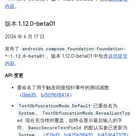
内容
。
版本 1
.
12
.
0-beta01
2026 年 6 月 17 日
发布了
androidx.compose.foundation:foundation-
*:1.12.0-beta01
。版本 1.12.0-beta01 中包含
这些提交
内容
。
API 变更
重命名了用于触发间接指针事件的测试函数
（
I3ee35
、
b/509618414
）
TextObfuscationMode.Default
已重命名为
System
。
TextObfuscationMode.RevealLastTyp
ed
现在充当绝对覆盖，始终会显示最后输入的字
符。
BasicSecureTextField
的默认实参已更新为
System
。（
If26d3
、
b/425658491
、
b/453647378
）