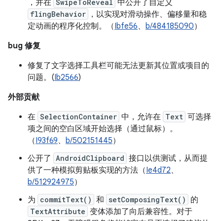
，并在
SwipeToReveal
中公开了自定义
flingBehavior
，以实现对滑动操作、偏移量和稳
定动画的程序化控制。（
Ibfe56
、
b/484185090
）
bug 修复
修复了文字选择工具栏可能无法更新其位置或项目的
问题。(
Ib2566
)
外部贡献
在
SelectionContainer
中，允许在
Text
可选择
项之间的空白区域开始选择（通过鼠标）。
（
I93f69
、
b/502151445
）
公开了
AndroidClipboard
接口以供测试，从而提
供了一种模拟剪贴板实现的方法（
Ie4d72
、
b/512924975
）
为
commitText()
和
setComposingText()
的
TextAttribute
变体添加了向后兼容性。对于