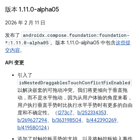
版本 1
.
11
.
0-alpha05
2026 年 2 月 11 日
发布了
androidx.compose.foundation:foundation-
*:1.11.0-alpha05
。版本 1.11.0-alpha05 中包含
这些提
交内容
。
API 变更
引入了
isNestedDraggablesTouchConflictFixEnabled
以解决嵌套的可拖动冲突。我们将更倾向于垂直拖
动，而不是水平拖动，因为从用户体验的角度来看，
用户执行垂直手势时比执行水平手势时有更多的自由
度和不确定性。（
I273c7
、
b/252334353
、
b/269627294
、
b/363198504
、
b/442390269
、
b/419580124
）
添加了对触控板手势的支持，以及将触控板输入事件