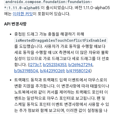
androidx.compose.foundation:foundation-
*:1.11.0-alpha05
이 출시되었습니다. 버전 1.11.0-alpha05
에는
이러한 커밋
이 포함되어 있습니다.
API 변경사항
중첩된 드래그 가능 충돌을 해결하기 위해
isNestedDraggablesTouchConflictFixEnabled
를 도입했습니다. 사용자가 가로 동작을 수행할 때보다
세로 동작을 수행할 때 UX 측면에서 더 많은 자유와 불확
실성이 있으므로 가로 드래그보다 세로 드래그를 더 선호
합니다. (
I273c7
,
b/252334353
,
b/269627294
,
b/363198504
,
b/442390269
,
b/419580124
)
트랙패드 동작과 트랙패드 입력 이벤트에서 마우스로의
변환 지원을 추가합니다. 이 변경사항에 따라 태블릿이나
노트북에서와 같이 커서를 제어하는 트랙패드 포인터 이
벤트는 일반적으로 마우스 포인터로 보고됩니다. 팬 및
스케일 동작도 포인터 이벤트 변경사항에서 사용할 수 있
는 추가 정보와 함께 보고되며, 이러한 값이 설정됨을 나