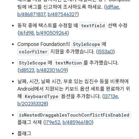
팀에 버그를 신고하여 조사하도록 하세요. (
Idffae
,
b/486871837
,
b/487546327
)
동작 중에 텍스트를 수정할 때
textfield
선택 수정
(
I6fd98
,
b/490509264
)
Compose Foundation의
StyleScope
에
colorFilter
지원을 추가했습니다. (
I553a0
)
StyleScope
에
textMotion
를 추가했습니다.
(
Id8523
,
b/482301609
)
날짜, 시간, 날짜 시간, 부호 있는 십진수 등을 비롯하여
Android에서 지원되는 키보드 옵션 세트를 완료하기 위
해
KeyboardType
옵션을 추가합니다. (
I3713e
,
b/202353328
)
isNestedDraggablesTouchConflictFixEnabled
플래그 삭제 (
I79e52
,
b/485966180
)
플래그