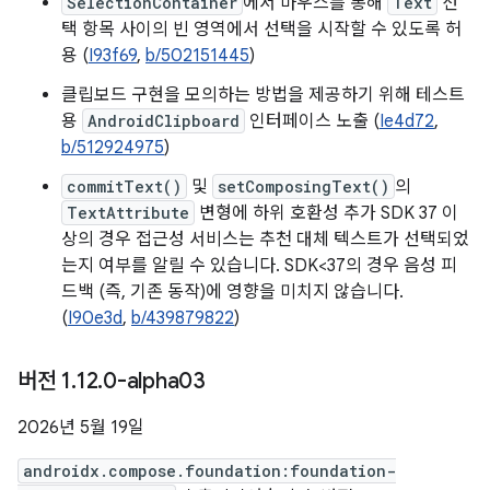
SelectionContainer
에서 마우스를 통해
Text
선
택 항목 사이의 빈 영역에서 선택을 시작할 수 있도록 허
용 (
I93f69
,
b/502151445
)
클립보드 구현을 모의하는 방법을 제공하기 위해 테스트
용
AndroidClipboard
인터페이스 노출 (
Ie4d72
,
b/512924975
)
commitText()
및
setComposingText()
의
TextAttribute
변형에 하위 호환성 추가 SDK 37 이
상의 경우 접근성 서비스는 추천 대체 텍스트가 선택되었
는지 여부를 알릴 수 있습니다. SDK<37의 경우 음성 피
드백 (즉, 기존 동작)에 영향을 미치지 않습니다.
(
I90e3d
,
b/439879822
)
버전 1
.
12
.
0-alpha03
2026년 5월 19일
androidx.compose.foundation:foundation-