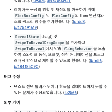
있습니다. (
Id9303
,
b/487503921
)
레이아웃 구성의 병합 및 재정의를 허용하기 위해
FlexBoxConfig
및
FlexConfig
의 then 연산자와
조합 팩토리 함수를 추가했습니다. (
Icfdd8
,
b/475491619
)
RevealState
.drag() 및
SwipeToRevealDragScope
을 추가하고
SwipeToReveal
에서 맞춤
flingBehavior
을 노출
하여 스와이프 동작, 오프셋, 정착 애니메이션을 프로그
래매틱 방식으로 제어할 수 있도록 했습니다. (
Ibfe56
,
b/484185090
)
버그 수정
텍스트 선택 툴바가 위치나 항목을 업데이트하지 못할 수
있는 문제가 수정되었습니다. (
Ib2566
)
외부 기여