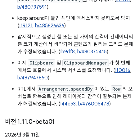
b/480797591
)
keep around이 불법 색인에 액세스하지 못하도록 방지
(
I19121
,
b/485626636
)
암시적으로 생성된 행 또는 열 사이의 간격이 컨테이너의
총 크기 계산에서 생략되어 콘텐츠가 잘리는 그리드 문제
가 수정되었습니다. (
Ib9df8
,
b/480372415
)
이제
Clipboard
및
ClipboardManager
가 첫 번째
메서드 호출에서 시스템 서비스를 요청합니다. (
If0016
,
b/487947860
)
RTL에서
Arrangement.spacedBy
이 있는
Row
의 오
버플로 항목으로 인해 레이아웃과 간격이 잘못되는 문제
가 해결되었습니다. (
I44e53
,
b/476006478
)
버전 1
.
11
.
0-beta01
2026년 3월 11일