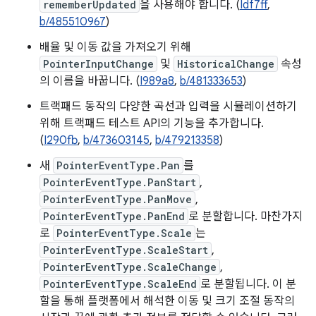
rememberUpdated
을 사용해야 합니다. (
Idf7ff
,
b/485510967
)
배율 및 이동 값을 가져오기 위해
PointerInputChange
및
HistoricalChange
속성
의 이름을 바꿉니다. (
I989a8
,
b/481333653
)
트랙패드 동작의 다양한 곡선과 입력을 시뮬레이션하기
위해 트랙패드 테스트 API의 기능을 추가합니다.
(
I290fb
,
b/473603145
,
b/479213358
)
새
PointerEventType.Pan
를
PointerEventType.PanStart
,
PointerEventType.PanMove
,
PointerEventType.PanEnd
로 분할합니다. 마찬가지
로
PointerEventType.Scale
는
PointerEventType.ScaleStart
,
PointerEventType.ScaleChange
,
PointerEventType.ScaleEnd
로 분할됩니다. 이 분
할을 통해 플랫폼에서 해석한 이동 및 크기 조절 동작의