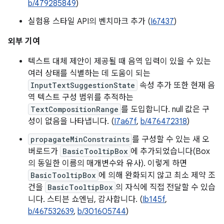
b/479285849
)
실험용 스타일 API의 벤치마크 추가 (
I67437
)
외부 기여
텍스트 대체 제안이 제공될 때 음역 입력이 있을 수 있는
여러 상태를 식별하는 데 도움이 되는
InputTextSuggestionState
속성 추가 또한 현재 음
역 텍스트 구성 범위를 추적하는
TextCompositionRange
를 도입합니다. null 값은 구
성이 없음을 나타냅니다. (
I7a67f
,
b/476472318
)
propagateMinConstraints
를 구성할 수 있는 새 오
버로드가
BasicTooltipBox
에 추가되었습니다(Box
의 동일한 이름의 매개변수와 유사). 이렇게 하면
BasicTooltipBox
에 의해 완화되지 않고 최소 제약 조
건을
BasicTooltipBox
의 자식에 직접 전달할 수 있습
니다. 스티븐 쇼엔님, 감사합니다. (
Ib145f
,
b/467532639
,
b/301605744
)