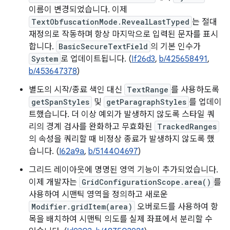
이름이 변경되었습니다. 이제
TextObfuscationMode.RevealLastTyped
는 절대
재정의로 작동하며 항상 마지막으로 입력된 문자를 표시
합니다.
BasicSecureTextField
의 기본 인수가
System
로 업데이트됩니다. (
If26d3
,
b/425658491
,
b/453647378
)
별도의 시작/종료 색인 대신
TextRange
를 사용하도록
getSpanStyles
및
getParagraphStyles
를 업데이
트했습니다. 더 이상 예외가 발생하지 않도록 스타일 쿼
리의 경계 검사를 완화하고 무효화된
TrackedRanges
의 속성을 쿼리할 때 비정상 종료가 발생하지 않도록 했
습니다. (
I62a9a
,
b/514404697
)
그리드 레이아웃에 명명된 영역 기능이 추가되었습니다.
이제 개발자는
GridConfigurationScope.area()
를
사용하여 시맨틱 영역을 정의하고 새로운
Modifier.gridItem(area)
오버로드를 사용하여 항
목을 배치하여 시맨틱 의도를 실제 좌표에서 분리할 수