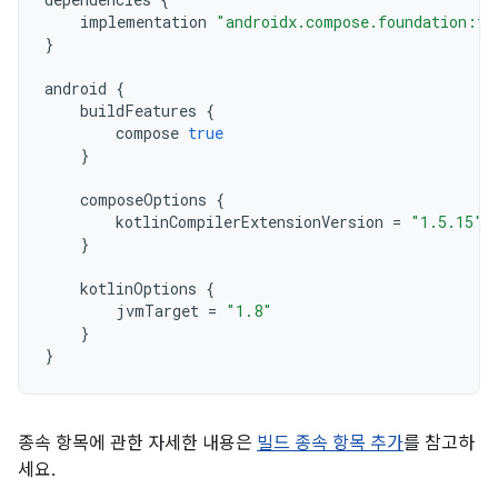
implementation
"androidx.compose.foundation:fo
}
android
{
buildFeatures
{
compose
true
}
composeOptions
{
kotlinCompilerExtensionVersion
=
"1.5.15"
}
kotlinOptions
{
jvmTarget
=
"1.8"
}
}
종속 항목에 관한 자세한 내용은
빌드 종속 항목 추가
를 참고하
세요.