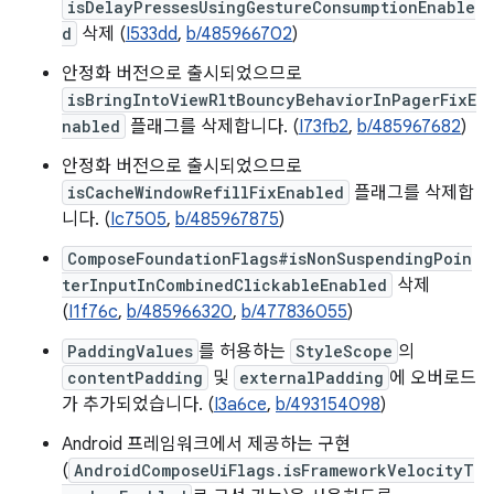
isDelayPressesUsingGestureConsumptionEnable
d
삭제 (
I533dd
,
b/485966702
)
안정화 버전으로 출시되었으므로
isBringIntoViewRltBouncyBehaviorInPagerFixE
nabled
플래그를 삭제합니다. (
I73fb2
,
b/485967682
)
안정화 버전으로 출시되었으므로
isCacheWindowRefillFixEnabled
플래그를 삭제합
니다. (
Ic7505
,
b/485967875
)
ComposeFoundationFlags#isNonSuspendingPoin
terInputInCombinedClickableEnabled
삭제
(
I1f76c
,
b/485966320
,
b/477836055
)
PaddingValues
를 허용하는
StyleScope
의
contentPadding
및
externalPadding
에 오버로드
가 추가되었습니다. (
I3a6ce
,
b/493154098
)
Android 프레임워크에서 제공하는 구현
(
AndroidComposeUiFlags.isFrameworkVelocityT