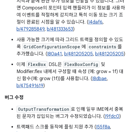
시작과 끝에 관한 추가 정보를 전달할 수 있습니다. 그러
면 Compose의 포인터 입력 핸들러가 이 정보를 사용하
여 이벤트를 적절하게 감지하고 특히 이동 또는 크기 조
절이 완료된 시점을 알 수 있습니다. (
I4daf6
,
b/479285849
,
b/481333653
)
사용 가능한 크기에 따라 그리드 트랙을 정의할 수 있도
록
GridConfigurationScope
에
constraints
를
추가했습니다. (
I80a41
,
b/481205205
,
b/481205205
)
이제
FlexBox
DSL은
FlexBoxConfig
및
Modifier.flex 내에서 구성할 때 속성 (예: grow = 1f) 대
신 함수(예: grow (1f))를 사용합니다. (
I8dbae
,
b/475491619
)
버그 수정
OutputTransformation
로 인해 일부 IME에서 중복
된 문자가 삽입되는 버그가 수정되었습니다. (
I9fdc0
)
트랙패드 스크롤 동작에 플링 지원 추가 (
I55f8a
,