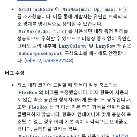
GridTrackSize
에
MinMax(min: Dp, max: Fr)
를 추가했습니다. 이를 통해 개발자는 유연한 트랙의 최
소 경계를 명시적으로 정의할 수 있습니다.
MinMax(0.dp, 1.fr)
를 사용하면 내장 측정 쿼리를
성공적으로 우회할 수 있으므로 비정상 종료 없이 유연한
그리드 트랙 내부에
LazyColumn
및
LazyRow
와 같은
SubcomposeLayout
구성요소를 배치해도 안전합니
다. (
Ieb8c2
,
b/483822148
)
버그 수정
최소 내장 크기에 도달할 때 항목이 잘못 축소되는
FlexBox
의 버그를 수정했습니다. 이제 항목이 사용되
지 않은 축소 공간을 형제자매에게 올바르게 공유합니다.
또한
FlexBox
는 더 이상 기본 축의 항목을 인위적으로
클램프하지 않습니다. 항목이 컨테이너에 맞게 충분히 축
소될 수 없는 경우 이제 기본 축이 시각적으로 오버플로
됩니다. 클리핑을 원하는 경우
Modifier.clipToBounds()
를 사용하세요. (
Ief751
,