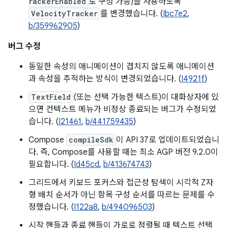
rackerEnabled
로 구성 가능)을 사용하도록
VelocityTracker
를 변경했습니다. (
Ibc7e2
,
b/359962905
)
버그 수정
동일한 속성의 애니메이션이 겹치지 않도록 애니메이션
과 속성을 추적하는 방식이 변경되었습니다. (
I4921f
)
TextField
(또는 선택 가능한 텍스트)이 대화상자에 있
으면 컨텍스트 메뉴가 비정상 종료되는 버그가 수정되었
습니다. (
I21461
,
b/441759435
)
Compose
compileSdk
이 API 37로 업데이트되었습니
다. 즉, Compose를 사용할 때는 최소 AGP 버전 9.2.0이
필요합니다. (
Id45cd
,
b/413674743
)
그리드에서 키보드 포커스와 접근성 탐색이 시각적 Z자
형 배치 순서가 아닌 항목 구성 순서를 따르는 문제를 수
정했습니다. (
I122a8
,
b/494096503
)
시작 핸들과 종료 핸들이 가로로 정렬될 때 텍스트 선택