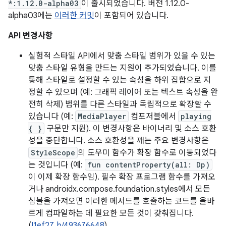
*:1.12.0-alpha03
이 출시되었습니다. 버전 1.12.0-
alpha03에는
이러한 커밋
이 포함되어 있습니다.
API 변경사항
실험적 스타일 API에서 맞춤 스타일 범위가 있을 수 있는
맞춤 스타일 유형을 만드는 지원이 추가되었습니다. 이를
통해 스타일로 설정할 수 있는 속성을 하위 집합으로 지
정할 수 있으며 (예: 그래픽 레이어 또는 텍스트 속성을 완
전히 삭제) 범위를 다른 스타일과 독립적으로 확장할 수
있습니다 (예:
MediaPlayer
컴포저블에서
playing
{ }
구문만 지원). 이 변경사항은 바이너리 및 소스 호환
성을 중단합니다. 소스 호환성을 깨는 주요 변경사항은
StyleScope
의 도우미 함수가 확장 함수로 이동되었다
는 것입니다 (예:
fun contentProperty(all: Dp)
이 이제 확장 함수임). 필수 확장 프로그램 함수를 가져오
거나 androidx.compose.foundation.styles에서 모든
심볼을 가져오면 이러한 메서드를 호출하는 코드를 올바
르게 컴파일하는 데 필요한 모든 것이 갖춰집니다.
(
I1ef27
,
b/493676648
)