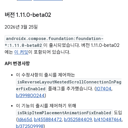
버전 1
.
11
.
0-beta02
2026년 3월 25일
androidx.compose.foundation:foundation-
*:1.11.0-beta02
이 출시되었습니다. 버전 1.11.0-beta02
에는
이 커밋
이 포함되어 있습니다.
API 변경사항
이 수정사항의 출시를 제어하는
isReverseLayoutNestedScrollConnectionInPag
erFixEnabled
플래그를 추가했습니다. (
I07404
,
b/399800244
)
이 기능의 출시를 제어하기 위해
isSkipItemPlacementAnimationFixEnabled
도입
(
Id665d
,
b/455884472
,
b/352584409
,
b/410487464
,
b/372509998
)