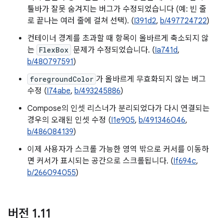
툴바가 잘못 숨겨지는 버그가 수정되었습니다 (예: 빈 줄
로 끝나는 여러 줄에 걸쳐 선택). (
I391d2
,
b/497724722
)
컨테이너 경계를 초과할 때 항목이 올바르게 축소되지 않
는
FlexBox
문제가 수정되었습니다. (
Ia741d
,
b/480797591
)
foregroundColor
가 올바르게 무효화되지 않는 버그
수정 (
I74abe
,
b/493245886
)
Compose의 인셋 리스너가 분리되었다가 다시 연결되는
경우의 오래된 인셋 수정 (
I1e905
,
b/491346046
,
b/486084139
)
이제 사용자가 스크롤 가능한 영역 밖으로 커서를 이동하
면 커서가 표시되는 공간으로 스크롤됩니다. (
If694c
,
b/266094055
)
버전 1
.
11