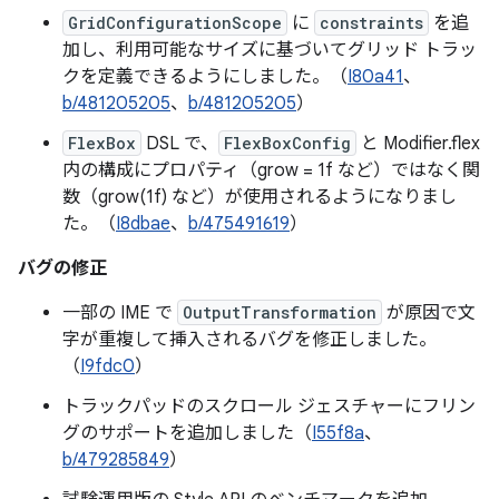
GridConfigurationScope
に
constraints
を追
加し、利用可能なサイズに基づいてグリッド トラッ
クを定義できるようにしました。（
I80a41
、
b/481205205
、
b/481205205
）
FlexBox
DSL で、
FlexBoxConfig
と Modifier.flex
内の構成にプロパティ（grow = 1f など）ではなく関
数（grow(1f) など）が使用されるようになりまし
た。（
I8dbae
、
b/475491619
）
バグの修正
一部の IME で
OutputTransformation
が原因で文
字が重複して挿入されるバグを修正しました。
（
I9fdc0
）
トラックパッドのスクロール ジェスチャーにフリン
グのサポートを追加しました（
I55f8a
、
b/479285849
）