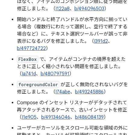
はなく、アイテムのコンポジション順に従う問題を
修正しました。（
I122a8
、
b/494096503
）
開始ハンドルと終了ハンドルが水平方向に揃ってい
る場合（複数行にわたって選択し、空行で終了する
場合など）に、テキスト選択ツールバーが誤って非
表示になるバグを修正しました。（
I391d2
、
b/497724722
）
FlexBox
で、アイテムがコンテナの境界を超えた
ときに正しく縮小されない問題を修正しました。
（
Ia741d
、
b/480797591
）
foregroundColor
が正しく無効化されないバグを
修正しました。（
I74abe
、
b/493245886
）
Compose のインセット リスナーがデタッチされて
再アタッチされるケースで、古いインセットを修正
（
I1e905
、
b/491346046
、
b/486084139
）
ユーザーがカーソルをスクロール可能な領域の外に