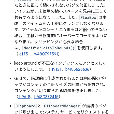
たときに正しく縮小されないバグを修正しました。
アイテムが、未使用の縮小スペースを兄弟に正しく
共有するようになりました。また、
FlexBox
は主
軸上のアイテムを人工的にクランプしなくなりま
す。アイテムがコンテナに収まるほど縮小できない
場合、主軸から視覚的にオーバーフローするように
なります。クリッピングが必要な場合
は、
Modifier.clipToBounds()
を使用します。
（
Ief751
、
b/480797591
）
keep around が不正なインデックスにアクセスしな
いようにします。（
I19121
、
b/485626636
）
Grid で、暗黙的に作成された行または列の間のギャ
ップがコンテナの合計サイズの計算から除外され、
コンテンツが切り取られる問題を修正しました。
（
Ib9df8
、
b/480372415
）
Clipboard
と
ClipboardManager
が最初のメソ
ッド呼び出しでシステム サービスをリクエストする