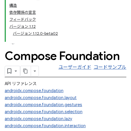
構造
依存関係の宣言
フィードバック
バージョン 1.12
バージョン 1.12.0-beta02
Compose Foundation
ユーザーガイド
コードサンプル
API リファレンス
androidx.compose.foundation
androidx.compose.foundation.layout
androidx.compose.foundation.gestures
androidx.compose.foundation.selection
androidx.compose.foundation.lazy
androidx.compose.foundation.interaction