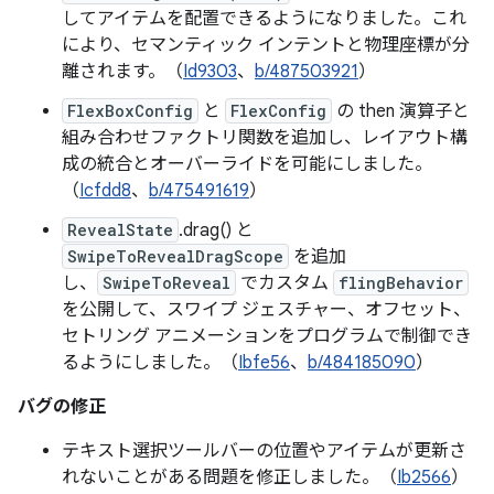
してアイテムを配置できるようになりました。これ
により、セマンティック インテントと物理座標が分
離されます。（
Id9303
、
b/487503921
）
FlexBoxConfig
と
FlexConfig
の then 演算子と
組み合わせファクトリ関数を追加し、レイアウト構
成の統合とオーバーライドを可能にしました。
（
Icfdd8
、
b/475491619
）
RevealState
.drag() と
SwipeToRevealDragScope
を追加
し、
SwipeToReveal
でカスタム
flingBehavior
を公開して、スワイプ ジェスチャー、オフセット、
セトリング アニメーションをプログラムで制御でき
るようにしました。（
Ibfe56
、
b/484185090
）
バグの修正
テキスト選択ツールバーの位置やアイテムが更新さ
れないことがある問題を修正しました。（
Ib2566
）