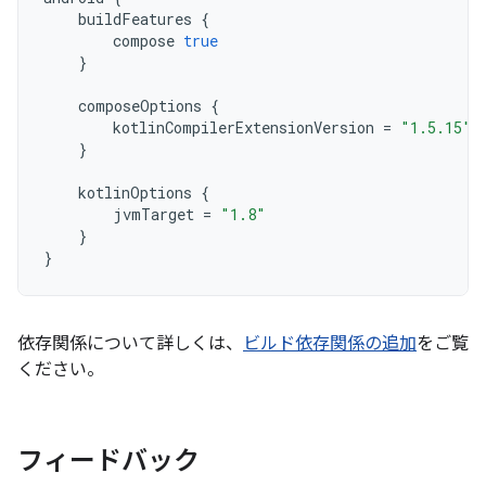
buildFeatures
{
compose
true
}
composeOptions
{
kotlinCompilerExtensionVersion
=
"1.5.15"
}
kotlinOptions
{
jvmTarget
=
"1.8"
}
}
依存関係について詳しくは、
ビルド依存関係の追加
をご覧
ください。
フィードバック