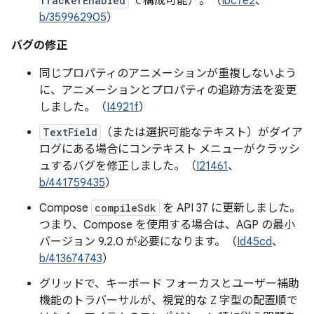
TrackerEnabled
で構成可能）。（
Ibc7e2
、
b/359962905
）
バグの修正
同じプロパティのアニメーションが重複しないよう
に、アニメーションとプロパティの追跡方法を変更
しました。（
I4921f
）
TextField
（または選択可能なテキスト）がダイア
ログにある場合にコンテキスト メニューがクラッシ
ュするバグを修正しました。（
I21461
、
b/441759435
）
Compose
compileSdk
を API 37 に更新しました。
つまり、Compose を使用する場合は、AGP の最小
バージョン 9.2.0 が必要になります。（
Id45cd
、
b/413674743
）
グリッドで、キーボード フォーカスとユーザー補助
機能のトラバーサルが、視覚的な Z 字型の配置順で