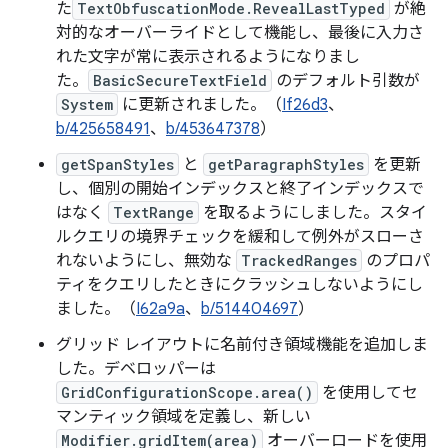
た
TextObfuscationMode.RevealLastTyped
が絶
対的なオーバーライドとして機能し、最後に入力さ
れた文字が常に表示されるようになりまし
た。
BasicSecureTextField
のデフォルト引数が
System
に更新されました。（
If26d3
、
b/425658491
、
b/453647378
）
getSpanStyles
と
getParagraphStyles
を更新
し、個別の開始インデックスと終了インデックスで
はなく
TextRange
を取るようにしました。スタイ
ルクエリの境界チェックを緩和して例外がスローさ
れないようにし、無効な
TrackedRanges
のプロパ
ティをクエリしたときにクラッシュしないようにし
ました。（
I62a9a
、
b/514404697
）
グリッド レイアウトに名前付き領域機能を追加しま
した。デベロッパーは
GridConfigurationScope.area()
を使用してセ
マンティック領域を定義し、新しい
Modifier.gridItem(area)
オーバーロードを使用