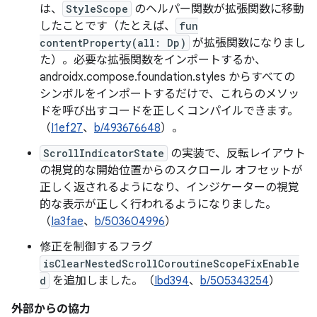
は、
StyleScope
のヘルパー関数が拡張関数に移動
したことです（たとえば、
fun
contentProperty(all: Dp)
が拡張関数になりまし
た）。必要な拡張関数をインポートするか、
androidx.compose.foundation.styles からすべての
シンボルをインポートするだけで、これらのメソッ
ドを呼び出すコードを正しくコンパイルできます。
（
I1ef27
、
b/493676648
）。
ScrollIndicatorState
の実装で、反転レイアウト
の視覚的な開始位置からのスクロール オフセットが
正しく返されるようになり、インジケーターの視覚
的な表示が正しく行われるようになりました。
（
Ia3fae
、
b/503604996
）
修正を制御するフラグ
isClearNestedScrollCoroutineScopeFixEnable
d
を追加しました。（
Ibd394
、
b/505343254
）
外部からの協力