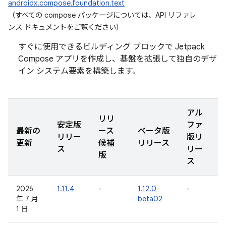
androidx.compose.foundation.text
（すべての compose パッケージについては、API リファレ
ンス ドキュメントをご覧ください
）
すぐに使用できるビルディング ブロックで Jetpack
Compose アプリを作成し、基盤を拡張して独自のデザ
イン システム要素を構築します。
アル
リリ
安定版
ファ
最新の
ース
ベータ版
リリー
版リ
更新
候補
リリース
ス
リー
版
ス
2026
1.11.4
-
1.12.0-
-
年 7 月
beta02
1 日