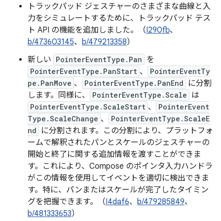
トラックパッド ジェスチャーのさまざまな曲線と入
力をシミュレートするために、トラックパッド テス
ト API の機能を追加しました。（
I290fb
、
b/473603145
、
b/479213358
）
新しい
PointerEventType.Pan
を
PointerEventType.PanStart
、
PointerEventTy
pe.PanMove
、
PointerEventType.PanEnd
に分割
します。同様に、
PointerEventType.Scale
は
PointerEventType.ScaleStart
、
PointerEvent
Type.ScaleChange
、
PointerEventType.ScaleE
nd
に分割されます。この分割により、プラットフォ
ームで解釈されたパンとスケールのジェスチャーの
開始と終了に関する追加情報を渡すことができま
す。これにより、Compose のポインタ入力ハンドラ
がこの情報を使用してイベントを適切に検出できま
す。特に、パンまたはスケールが完了したタイミン
グを把握できます。（
I4daf6
、
b/479285849
、
b/481333653
）