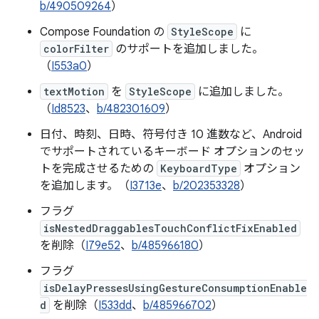
b/490509264
）
Compose Foundation の
StyleScope
に
colorFilter
のサポートを追加しました。
（
I553a0
）
textMotion
を
StyleScope
に追加しました。
（
Id8523
、
b/482301609
）
日付、時刻、日時、符号付き 10 進数など、Android
でサポートされているキーボード オプションのセッ
トを完成させるための
KeyboardType
オプション
を追加します。（
I3713e
、
b/202353328
）
フラグ
isNestedDraggablesTouchConflictFixEnabled
を削除（
I79e52
、
b/485966180
）
フラグ
isDelayPressesUsingGestureConsumptionEnable
d
を削除（
I533dd
、
b/485966702
）