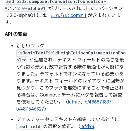
androidx.compose.foundation:foundation-
*:1.12.0-alpha01
がリリースされました。バージョン
1.12.0-alpha01 には、
これらの commit
が含まれていま
す。
API の変更
新しいフラグ
isBasicTextFieldHeighInLinesOptimizationEna
bled
が追加され、テキスト フィールドの高さを最
小行数と最大行数で計算する際の最適化が可能にな
りました。デフォルトでオンになっている必要があ
ります。テキスト フィールドのレイアウトに回帰が
見つかり、このフラグを無効にすることで修正され
る場合は、Compose チームにバグを報告して調査
を依頼してください。（
Idffae
、
b/486871837
、
b/487546327
）
ジェスチャー中にテキストを編集しているときに
textfield
の選択を修正。（
I6fd98
、