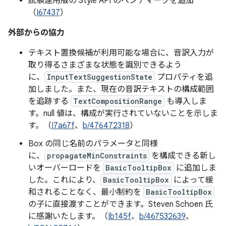
試験運用版の Style API のベンチマークを追加
（
I67437
）
外部からの協力
テキスト置換候補が利用可能な場合に、音訳入力が
取り得るさまざまな状態を識別できるよう
に、
InputTextSuggestionState
プロパティを追
加しました。また、現在の音訳テキストの構成範囲
を追跡する
TextCompositionRange
も導入しま
す。null 値は、構成が実行されていないことを示しま
す。（
I7a67f
、
b/476472318
）
Box の同じ名前のパラメータと同様
に、
propagateMinConstraints
を構成できる新し
いオーバーロードを
BasicTooltipBox
に追加しま
した。これにより、
BasicTooltipBox
によって緩
和されることなく、最小制約を
BasicTooltipBox
の子に直接渡すことができます。Steven Schoen 氏
に感謝いたします。（
Ib145f
、
b/467532639
、