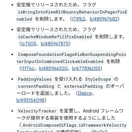
安定版でリリースされたため、フラグ
isBringIntoViewRltBouncyBehaviorInPagerFixE
nabled
を削除します。（
I73fb2
、
b/485967682
）
安定版でリリースされたため、フラグ
isCacheWindowRefillFixEnabled
を削除します。
（
Ic7505
、
b/485967875
）
ComposeFoundationFlags#isNonSuspendingPoin
terInputInCombinedClickableEnabled
を削除
（
I1f76c
、
b/485966320
、
b/477836055
）
PaddingValues
を受け入れる
StyleScope
の
contentPadding
と
externalPadding
のオーバ
ーロードを追加しました。（
I3a6ce
、
b/493154098
）
VelocityTracker
を変更し、Android フレームワ
ークが提供する実装を使用するようにしました
（
AndroidComposeUiFlags.isFrameworkVelocity