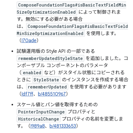
ComposeFoundationFlags#isBasicTextFieldMin
SizeOptimizationEnabled
によって制御されま
す。無効にする必要がある場合
は、
ComposeFoundationFlags#isBasicTextField
MinSizeOptimizationEnabled
を使用します。
（
I70ade
）
試験運用版の Style API の一部である
rememberUpdatedStyleState
を追加しました。コ
ンポーザブル コンポーネントのパラメータ
（
enabled
など）がスタイル状態にコピーされる
ときに
StyleState
のインスタンスを作成する場合
は、
rememberUpdated
を使用する必要があります
（
Idf7ff
、
b/485510967
）
スケール値とパン値を取得するための
PointerInputChange
プロパティと
HistoricalChange
プロパティの名前を変更しま
す。（
I989a8
、
b/481333653
）