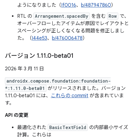
ようになりました（
If0016
、
b/487947860
）
RTL の
Arrangement.spacedBy
を含む
Row
で、
オーバーフローしたアイテムが原因でレイアウトと
スペーシングが正しくなくなる問題を修正しまし
た。（
I44e53
、
b/476006478
）
バージョン 1
.
11
.
0-beta01
2026 年 3 月 11 日
androidx.compose.foundation:foundation-
*:1.11.0-beta01
がリリースされました。バージョン
1.11.0-beta01 には、
これらの commit
が含まれていま
す。
API の変更
最適化された
BasicTextField
の内部最小サイズ
計算。これらは