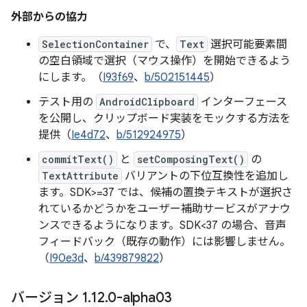
外部からの協力
SelectionContainer
で、
Text
選択可能要素間
の空白領域で選択（マウス操作）を開始できるよう
にします。（
I93f69
、
b/502151445
）
テスト用の
AndroidClipboard
インターフェース
を公開し、クリップボード実装をモックする方法を
提供（
Ie4d72
、
b/512924975
）
commitText()
と
setComposingText()
の
TextAttribute
バリアントの下位互換性を追加し
ます。SDK>=37 では、候補の置換テキストが選択さ
れているかどうかをユーザー補助サービスがアナウ
ンスできるようになります。SDK<37 の場合、音声
フィードバック（既存の動作）には影響しません。
（
I90e3d
、
b/439879822
）
バージョン 1
.
12
.
0-alpha03