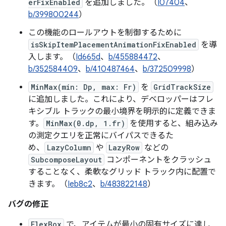
erFixEnabled
を追加しました。（
I07404
、
b/399800244
）
この機能のロールアウトを制御するために
isSkipItemPlacementAnimationFixEnabled
を導
入します。（
Id665d
、
b/455884472
、
b/352584409
、
b/410487464
、
b/372509998
）
MinMax(min: Dp, max: Fr)
を
GridTrackSize
に追加しました。これにより、デベロッパーはフレ
キシブル トラックの最小境界を明示的に定義できま
す。
MinMax(0.dp, 1.fr)
を使用すると、組み込み
の測定クエリを正常にバイパスできるた
め、
LazyColumn
や
LazyRow
などの
SubcomposeLayout
コンポーネントをクラッシュ
することなく、柔軟なグリッド トラック内に配置で
きます。（
Ieb8c2
、
b/483822148
）
バグの修正
FlexBox
で、アイテムが最小の固有サイズに達し