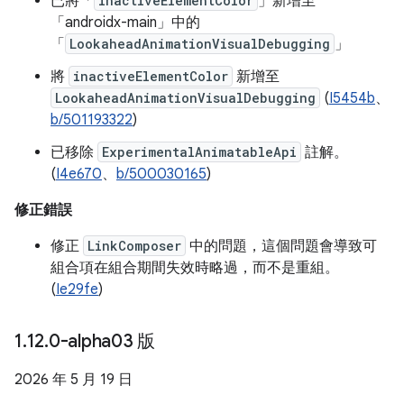
已將「
inactiveElementColor
」新增至
「androidx-main」中的
「
LookaheadAnimationVisualDebugging
」
將
inactiveElementColor
新增至
LookaheadAnimationVisualDebugging
(
I5454b
、
b/501193322
)
已移除
ExperimentalAnimatableApi
註解。
(
I4e670
、
b/500030165
)
修正錯誤
修正
LinkComposer
中的問題，這個問題會導致可
組合項在組合期間失效時略過，而不是重組。
(
Ie29fe
)
1
.
12
.
0-alpha03 版
2026 年 5 月 19 日