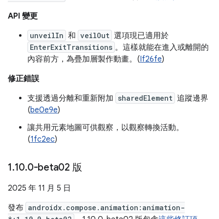
API 變更
unveilIn
和
veilOut
選項現已適用於
EnterExitTransitions
。這樣就能在進入或離開的
內容前方，為疊加層製作動畫。(
If26fe
)
修正錯誤
支援透過分離和重新附加
sharedElement
追蹤邊界
(
be0e9e
)
讓共用元素地圖可供觀察，以觀察轉換活動。
(
1fc2ec
)
1
.
10
.
0-beta02 版
2025 年 11 月 5 日
發布
androidx.compose.animation:animation-