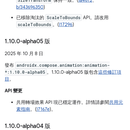
SizeTransform
保持一致。(
Ia46f2
、
b/343696350
)
已移除淘汰的
ScaleToBounds
API。請改用
scaleToBounds
。(
I17296
)
1
.
10
.
0-alpha05 版
2025 年 10 月 8 日
發布
androidx.compose.animation:animation-
*:1.10.0-alpha05
。1.10.0-alpha05 版包含
這些修訂項
目
。
API 變更
共用轉場效果 API 現已穩定運作。詳情請參閱
共用元
素指南
。(
I7167e
)。
1
.
10
.
0-alpha04 版