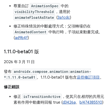
尊重自訂
AnimationSpec
中的
visibilityThreshold
，適用於
animateFloatAsState
(
3a1cdc
)
修正特殊情況的中斷處理方式：父項轉場仍在
AnimatedContent
中執行時，子項結束動畫完成。
(
ad9b4f
)
1
.
11
.
0-beta01 版
2026 年 3 月 11 日
發布
androidx.compose.animation:animation-
*:1.11.0-beta01
。1.11.0-beta01 版包含
這些修訂項目
。
修正錯誤
修正
isTransitionActive
，使其只在
相符
的共用元
素有作用中動畫時回報 true (
d3426a
、
b/474385510
)