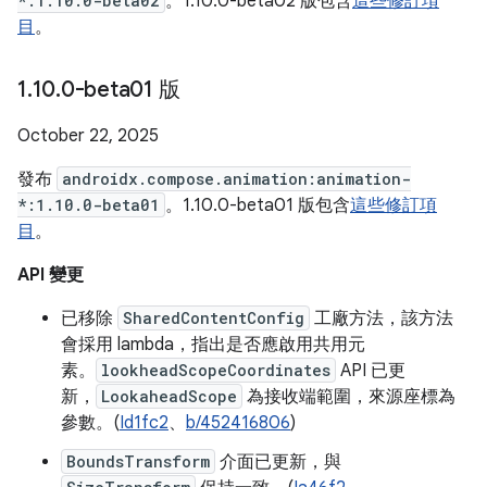
*:1.10.0-beta02
。1.10.0-beta02 版包含
這些修訂項
目
。
1
.
10
.
0-beta01 版
October 22, 2025
發布
androidx.compose.animation:animation-
*:1.10.0-beta01
。1.10.0-beta01 版包含
這些修訂項
目
。
API 變更
已移除
SharedContentConfig
工廠方法，該方法
會採用 lambda，指出是否應啟用共用元
素。
lookheadScopeCoordinates
API 已更
新，
LookaheadScope
為接收端範圍，來源座標為
參數。(
Id1fc2
、
b/452416806
)
BoundsTransform
介面已更新，與