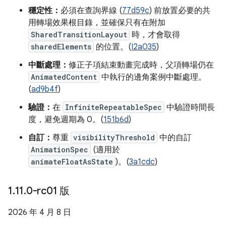
穩定性：
必須在查詢界線 (
77d59c
) 前放置必要的共
用轉場效果根目錄，並確保只有在附加
SharedTransitionLayout
時，才會取得
sharedElements
的位置。(
I2a035
)
中斷處理：
修正子項結束動畫完成時，父項轉場仍在
AnimatedContent
中執行的邊角案例中斷處理。
(
ad9b4f
)
驗證：
在
InfiniteRepeatableSpec
中驗證時間長
度，避免週期為 0。(
151b6d
)
自訂：
尊重
visibilityThreshold
中的自訂
AnimationSpec
(適用於
animateFloatAsState
)。(
3a1cdc
)
1
.
11
.
0-rc01 版
2026 年 4 月 8 日