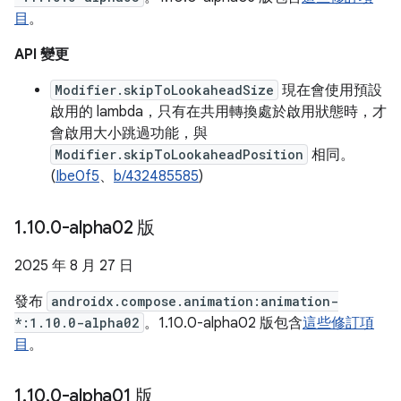
目
。
API 變更
Modifier.skipToLookaheadSize
現在會使用預設
啟用的 lambda，只有在共用轉換處於啟用狀態時，才
會啟用大小跳過功能，與
Modifier.skipToLookaheadPosition
相同。
(
Ibe0f5
、
b/432485585
)
1
.
10
.
0-alpha02 版
2025 年 8 月 27 日
發布
androidx.compose.animation:animation-
*:1.10.0-alpha02
。1.10.0-alpha02 版包含
這些修訂項
目
。
1
.
10
.
0-alpha01 版