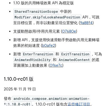
1.10 版的共用轉場效果 API 為穩定版
SharedTransitionScope
中新的
Modifier.skipToLookaheadPosition
API，可跳
至目標位置，而非以動畫呈現位置變化 (
9a88f4
)
支援動態啟用/停用共用元素 (
07680e
)
新增 API，支援使用快速滑動手勢啟動共用元素轉場
效果的初始速度 (
b0afe2
)
新增
EnterTransition
和
ExitTransition
，可為
AnimatedVisibility
和
AnimatedContent
的遮
罩圖層加上動畫效果 (
0f6e7c
)
1
.
10
.
0-rc01 版
2025 年 11 月 19 日
發布
androidx.compose.animation:animation-
*:1.10.0-rc01
。1.10.0-rc01 版包含
這些修訂項目
。