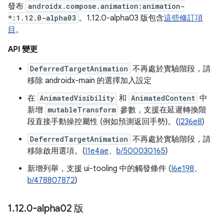
發布
androidx.compose.animation:animation-
*:1.12.0-alpha03
。1.12.0-alpha03 版包含
這些修訂項
目
。
API 變更
DeferredTargetAnimation
不再處於實驗階段，請
移除 androidx-main 的選擇加入設定
在
AnimatedVisibility
和
AnimatedContent
中
新增
mutableTransform
參數，支援在延遲轉換階
段直接手動操控屬性 (例如預測返回手勢)。(
I236e8
)
DeferredTargetAnimation
不再處於實驗階段，請
移除啟用選項。(
I1e4ae
、
b/500030165
)
新增列舉，支援 ui-tooling 中的觸發條件 (
I6e198
、
b/478807872
)
1
.
12
.
0-alpha02 版