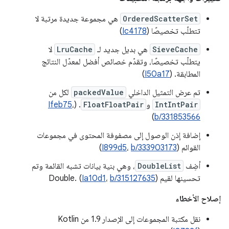
OrderedScatterSet
هي مجموعة جديدة مرتبة لا
تتطلّب تخصيصًا (
Ic4178
)
SieveCache
هي بديل جديد لـ
LruCache
لا
يتطلّب تخصيصًا، وتقدّم خصائص أفضل لمعدّل النتائج
المطابقة. (
I50a17
)
تم عرض التمثيل الداخلي
packedValue
لكل من
IntIntPair
و
FloatFloatPair
. (
،
Ifeb75
)
b/331853566
إضافة إذن الوصول إلى مصفوفة المحتوى في مجموعات
القوائم (
b/333903173
،
I899d5
)
أضِف
DoubleList
، وهي بنية بيانات تشبه القائمة وتم
تحسينها لقيم Double. (
)
b/315127635
،
Ia10d1
إصلاح الأخطاء
نقل مكتبة المجموعات إلى الإصدار 1.9 من Kotlin