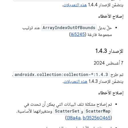
يتضمّن الإصدار 1.4.4
هذه التعديلات
.
إصلاح الأخطاء
حلّ بديل
ArrayIndexOutOfBounds
عند ترتيب
مجموعة فارغة (
I65245
)
الإصدار 1
3
.
4
.
‫7 أغسطس 2024
تم طرح
androidx.collection:collection-*:1.4.3
.
يتضمّن الإصدار 1.4.3
هذه التعديلات
.
إصلاح الأخطاء
تم إصلاح مشكلة تلف البيانات التي يمكن أن تحدث في
ScatterMap
و
ScatterSet
ومتغيراتهما الأساسية.
)
I38a4a
،
b/352560465
(