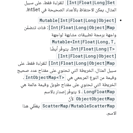
[Int|Float|Long]Set
للقراءة فقط. على سبيل
المثال، يمكن الاحتفاظ بالأعداد الصحيحة في IntSet.
Mutable[Int|Float|Long|Object]
[Int|Float|Long|Object]Map
: فئات تتضمّن
واجهة برمجة تطبيقات مشابهة لواجهة
Mutable<Int|Float|Long,T,
Int|Float|Long|T>
. يتوفّر أيضًا
[Int|Float|Long|Object]
[Int|Float|Long|Object]Map
للقراءة فقط. على
سبيل المثال، الخريطة التي تحتوي على مفتاح عدد صحيح
وقيمة من النوع المرجعي هي
IntObjectMap<T>
.
الخريطة التي تحتوي على مفتاح طويل وقيمة عائمة هي
LongFloatMap
. لا يتوفّر إصدار بالاسم
ObjectObjectMap
لأنّ
ScatterMap/MutableScatterMap
يغطّي هذا
الاسم.