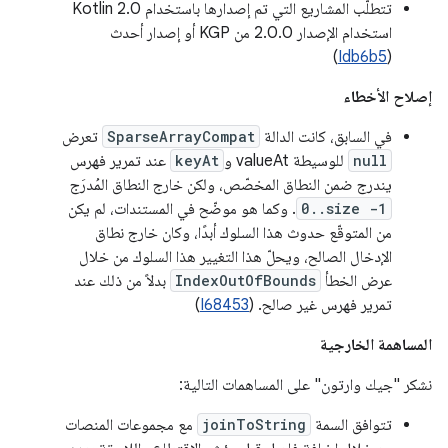
تتطلّب المشاريع التي تم إصدارها باستخدام Kotlin 2.0
استخدام الإصدار 2.0.0 من KGP أو إصدار أحدث
)
Idb6b5
(
إصلاح الأخطاء
في السابق، كانت الدالة
SparseArrayCompat
تعرض
null
للوسيطة valueAt و
keyAt
عند تمرير فهرس
يندرج ضمن النطاق المخصّص، ولكن خارج النطاق المُدرَج
0..size -1
. وكما هو موضّح في المستندات، لم يكن
من المتوقّع حدوث هذا السلوك أبدًا، وكان خارج نطاق
الإدخال الصالح، ويحلّ هذا التغيير هذا السلوك من خلال
عرض الخطأ
IndexOutOfBounds
بدلاً من ذلك عند
تمرير فهرس غير صالح. (
I68453
)
المساهمة الخارجية
نشكر "جيك وارتون" على المساهمات التالية:
تتوافق السمة
joinToString
مع مجموعات المنصات