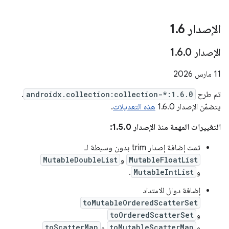
الإصدار 1
6
.
الإصدار 1
0
.
6
.
‫11 مارس 2026
تم طرح
androidx.collection:collection-*:1.6.0
.
يتضمّن الإصدار 1.6.0
هذه التعديلات
.
التغييرات المهمة منذ الإصدار 1.5.0:
تمت إضافة إصدار trim بدون وسيطة لـ
MutableFloatList
و
MutableDoubleList
و
MutableIntList
.
إضافة دوال الامتداد
toMutableOrderedScatterSet
و
toOrderedScatterSet
و
toMutableScatterMap
و
toScatterMap