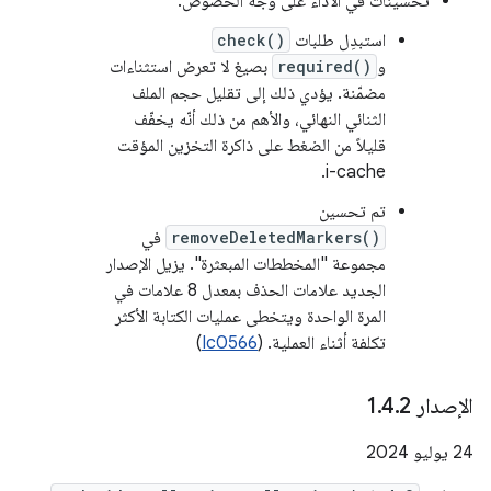
تحسينات في الأداء على وجه الخصوص:
استبدِل طلبات
check()
و
required()
بصيغ لا تعرض استثناءات
مضمّنة. يؤدي ذلك إلى تقليل حجم الملف
الثنائي النهائي، والأهم من ذلك أنّه يخفّف
قليلاً من الضغط على ذاكرة التخزين المؤقت
i-cache.
تم تحسين
removeDeletedMarkers()
في
مجموعة "المخططات المبعثرة". يزيل الإصدار
الجديد علامات الحذف بمعدل 8 علامات في
المرة الواحدة ويتخطى عمليات الكتابة الأكثر
تكلفة أثناء العملية. (
Ic0566
)
الإصدار 1
2
.
4
.
‫24 يوليو 2024