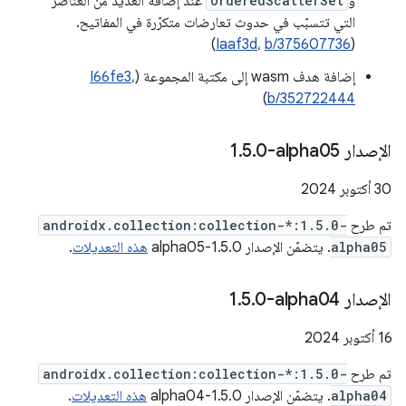
و
OrderedScatterSet
عند إضافة العديد من العناصر
التي تتسبّب في حدوث تعارضات متكرّرة في المفاتيح.
)
Iaaf3d
،
b/375607736
(
إضافة هدف wasm إلى مكتبة المجموعة (
،
I66fe3
)
b/352722444
الإصدار ‎1
0-alpha05
.
5
.
‫30 أكتوبر 2024
تم طرح
androidx.collection:collection-*:1.5.0-
alpha05
. يتضمّن الإصدار 1.5.0-alpha05
هذه التعديلات
.
الإصدار ‎1
0-alpha04
.
5
.
‫16 أكتوبر 2024
تم طرح
androidx.collection:collection-*:1.5.0-
alpha04
. يتضمّن الإصدار 1.5.0-alpha04
هذه التعديلات
.