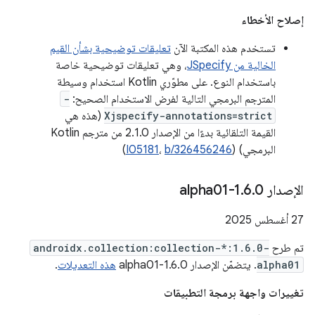
إصلاح الأخطاء
تستخدم هذه المكتبة الآن
تعليقات توضيحية بشأن القيم
الخالية من JSpecify
، وهي تعليقات توضيحية خاصة
باستخدام النوع. على مطوّري Kotlin استخدام وسيطة
المترجم البرمجي التالية لفرض الاستخدام الصحيح:
-
Xjspecify-annotations=strict
(هذه هي
القيمة التلقائية بدءًا من الإصدار 2.1.0 من مترجم Kotlin
البرمجي) (
b/326456246
،
I05181
)
الإصدار 1
0-alpha01
.
6
.
‫27 أغسطس 2025
تم طرح
androidx.collection:collection-*:1.6.0-
alpha01
. يتضمّن الإصدار 1.6.0-alpha01
هذه التعديلات
.
تغييرات واجهة برمجة التطبيقات