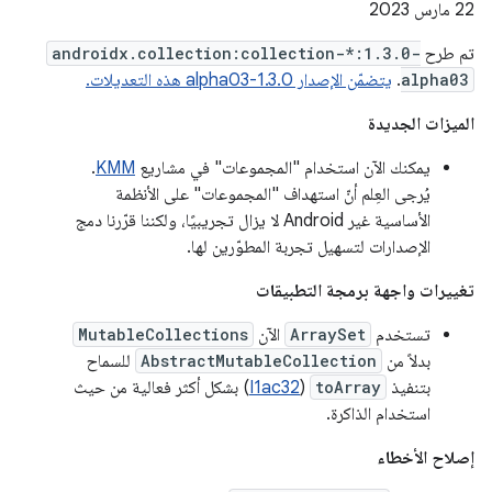
‫22 مارس 2023
تم طرح
androidx.collection:collection-*:1.3.0-
alpha03
.
يتضمّن الإصدار 1.3.0-alpha03 هذه التعديلات.
الميزات الجديدة
يمكنك الآن استخدام "المجموعات" في مشاريع
KMM
.
يُرجى العِلم أنّ استهداف "المجموعات" على الأنظمة
الأساسية غير Android لا يزال تجريبيًا، ولكننا قرّرنا دمج
الإصدارات لتسهيل تجربة المطوّرين لها.
تغييرات واجهة برمجة التطبيقات
تستخدم
ArraySet
الآن
MutableCollections
بدلاً من
AbstractMutableCollection
للسماح
بتنفيذ
toArray
(
I1ac32
) بشكل أكثر فعالية من حيث
استخدام الذاكرة.
إصلاح الأخطاء