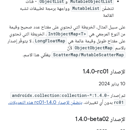
MutableObjectList
و
ObjectList
- فئات
تتضمّن
MutableList
وواجهة برمجة تطبيقات تشبه
القائمة
على سبيل المثال، الخريطة التي تحتوي على مفتاح عدد صحيح وقيمة
من النوع المرجعي هي
IntObjectMap<T>
. الخريطة التي تحتوي
على مفتاح طويل وقيمة عائمة هي
LongFloatMap
. لا يتوفّر إصدار
بالاسم
ObjectObjectMap
لأنّ
ScatterMap/MutableScatterMap
يغطّي هذا الاسم.
الإصدار ‎1
0-rc01
.
4
.
‫10 يناير 2024
تم إصدار
androidx.collection:collection-*:1.4.0-
rc01
بدون أي تغييرات.
يتضمّن الإصدار 1.4.0-rc01 هذه التعديلات.
الإصدار ‎1
0-beta02
.
4
.