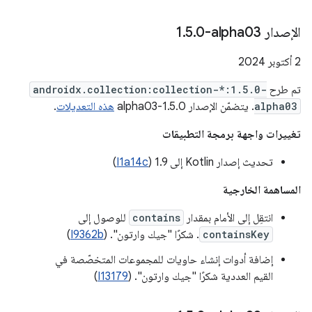
الإصدار ‎1
0-alpha03
.
5
.
‫2 أكتوبر 2024
تم طرح
androidx.collection:collection-*:1.5.0-
alpha03
. يتضمّن الإصدار 1.5.0-alpha03
هذه التعديلات
.
تغييرات واجهة برمجة التطبيقات
تحديث إصدار Kotlin إلى 1.9 (
I1a14c
)
المساهمة الخارجية
انتقِل إلى الأمام بمقدار
contains
للوصول إلى
containsKey
. شكرًا "جيك وارتون". (
I9362b
)
إضافة أدوات إنشاء حاويات للمجموعات المتخصّصة في
القيم العددية شكرًا "جيك وارتون". (
I13179
)