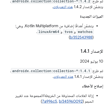
تم طرح
androidx.collection:collection-*:1.4.2
.
يتضمّن الإصدار 1.4.2
هذه التعديلات
.
الميزات الجديدة
يتضمّن أهدافًا إضافية من Kotlin Multiplatform، وهي:
watchos
و
tvos
و
linuxArm64
.
)
b/352543988
(
الإصدار 1
1
.
4
.
‫10 يوليو 2024
تم طرح
androidx.collection:collection-*:1.4.1
.
يتضمّن الإصدار 1.4.1
هذه التعديلات
.
إصلاح الأخطاء
إزالة العلامات المحذوفة من الخريطة/المجموعة عند تغيير
الحجم (
b/345960092
،
7a996c5
)