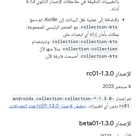
بالتغييرات الدقيقة في ملاحظات الإصدار الثانوي 1.3.x
أدناه.
بالإضافة إلى عملية نقل البيانات إلى Kotlin، تم دمج
collection-ktx
مع العنصر الرئيسي للمجموعة.
يمكنك بأمان إزالة أي تبعيات على
collection:collection-ktx
واستخدام
collection:collection
بدلاً منها لأنّ
collection-ktx
أصبحت فارغة الآن.
الإصدار 1
0-rc01
.
3
.
‫6 سبتمبر 2023
تم إصدار
androidx.collection:collection-*:1.3.0-
rc01
بدون أي تغييرات.
يتضمّن الإصدار 1.3.0-rc01 هذه التعديلات.
الإصدار 1
0-beta01
.
3
.