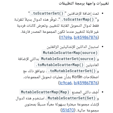
تغييرات واجهة برمجة التطبيقات
تمت إضافة الإضافتين "
.toScatterSet()
"
و"
.toScatterMap()
". توفّر هذه الدوال بديلاً للقراءة
فقط لدوال التحويل القابلة للتغيير، وتعرض كائنات فردية
غير قابلة للتغيير عندما تكون المجموعة المصدر فارغة.
)
I1769a
،
b/459867876
(
استبدِل الدالتَين الإنشائيتَين الزائفتَين
MutableScatterMap(source)
و
MutableScatterSet(source)
بدالتَي الإضافة
العاديتَين
.toMutableScatterMap()
و
.toMutableScatterSet()
. يتوافق ذلك مع
اصطلاحات Kotlin بشأن عمليات تحويل المجموعات.
)
Ic9ca6
،
b/459867876
(
أضِف دالتَي المصنع
MutableScatterMap(Map)
و
MutableScatterSet(Set)
. استخدِم هذه الدوال
لإنشاء مجموعة مبعثرة بسهولة معبأة مسبقًا بمحتوى
مجموعة حالية. (
I51d70
)