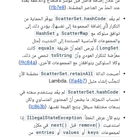
من خلال إضافة فاصل قبل مؤشر الاقتطاع واللاحقة بعده
عند الحدّ من العناصر المضمّنة. (
I1b7e8
)
لم يعُد
ScatterSet.hashCode
يوفّر الحماية من
التكرار (أي إضافة المجموعة إلى نفسها). يؤدي ذلك إلى
توافق سلوكه مع
ScatterMap
و
HashSet
والمجموعات الأساسية المستندة إلى التشتيت (مثل
LongSet
). يُرجى العِلم أنّ طريقة
equals
كانت
معرَّضة للتكرار العودي وأنّ
toString
تحمي من ذلك،
وكلا السلوكين يتوافقان مع المجموعات الأخرى. (
I9c84a
)
أصبحت الدالة
ScatterSet.retainAll
مضمّنة الآن
لتجنُّب إنشاء مثيل Lambda. (
)
Ifa4b7
ScatterSet.hashCode
لم يعُد يستخدم سعته في
احتساب التجزئة، ما يضمن أنّ المحتوى المتساوي ولكن
بسعات مختلفة سيظل ينتج القيمة نفسها. (
Ic863b
)
يتم الآن عرض الخطأ
IllegalStateException
إذا
استدعيت
remove()
قبل
next()
في مكرّر
لمجموعات
keys
أو
values
أو
entries
من