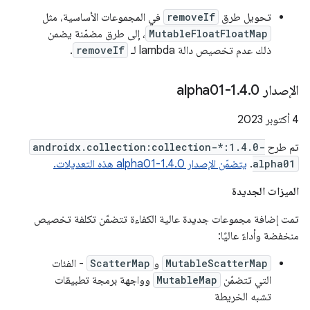
تحويل طرق
removeIf
في المجموعات الأساسية، مثل
MutableFloatFloatMap
، إلى طرق مضمّنة يضمن
ذلك عدم تخصيص دالة lambda لـ
removeIf
.
الإصدار 1
0-alpha01
.
4
.
‫4 أكتوبر 2023
تم طرح
androidx.collection:collection-*:1.4.0-
alpha01
.
يتضمّن الإصدار 1.4.0-alpha01 هذه التعديلات.
الميزات الجديدة
تمت إضافة مجموعات جديدة عالية الكفاءة تتضمّن تكلفة تخصيص
منخفضة وأداءً عاليًا:
MutableScatterMap
و
ScatterMap
- الفئات
التي تتضمّن
MutableMap
وواجهة برمجة تطبيقات
تشبه الخريطة