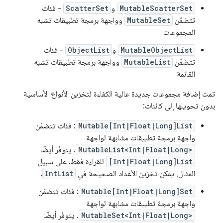
MutableScatterSet
و
ScatterSet
- فئات
تتضمّن
MutableSet
وواجهة برمجة تطبيقات تشبه
المجموعات
MutableObjectList
و
ObjectList
- فئات
تتضمّن
MutableList
وواجهة برمجة تطبيقات تشبه
القائمة
تمت إضافة مجموعات جديدة عالية الكفاءة لتخزين الأنواع الأساسية
بدون تحويلها إلى كائنات:
Mutable[Int|Float|Long]List
: فئات تتضمّن
واجهة برمجة تطبيقات مشابهة لواجهة
MutableList<Int|Float|Long>
. يتوفّر أيضًا
[Int|Float|Long]List
للقراءة فقط. على سبيل
المثال، يمكن تخزين الأعداد الصحيحة في
IntList
.
Mutable[Int|Float|Long]Set
: فئات تتضمّن
واجهة برمجة تطبيقات مشابهة لواجهة
MutableSet<Int|Float|Long>
. يتوفّر أيضًا