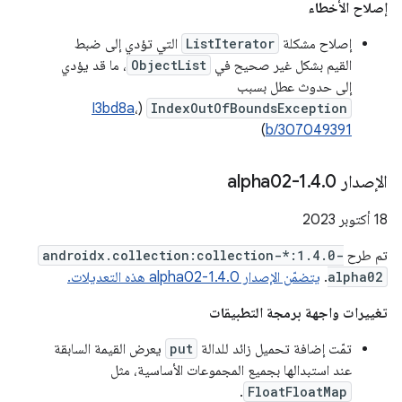
إصلاح الأخطاء
إصلاح مشكلة
ListIterator
التي تؤدي إلى ضبط
القيم بشكل غير صحيح في
ObjectList
، ما قد يؤدي
إلى حدوث عطل بسبب
I3bd8a
،
(
IndexOutOfBoundsException
)
b/307049391
الإصدار 1
0-alpha02
.
4
.
‫18 أكتوبر 2023
تم طرح
androidx.collection:collection-*:1.4.0-
alpha02
.
يتضمّن الإصدار 1.4.0-alpha02 هذه التعديلات.
تغييرات واجهة برمجة التطبيقات
تمّت إضافة تحميل زائد للدالة
put
يعرض القيمة السابقة
عند استبدالها بجميع المجموعات الأساسية، مثل
.
FloatFloatMap