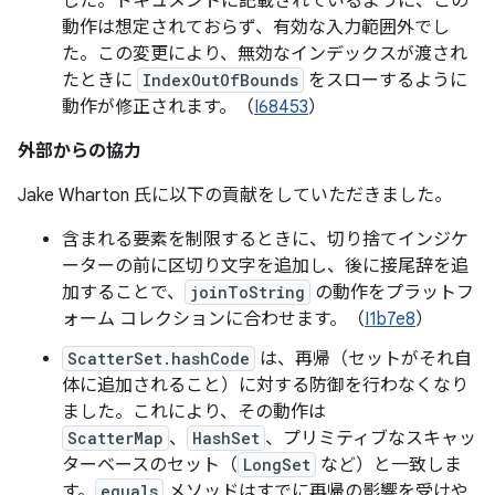
した。ドキュメントに記載されているように、この
動作は想定されておらず、有効な入力範囲外でし
た。この変更により、無効なインデックスが渡され
たときに
IndexOutOfBounds
をスローするように
動作が修正されます。（
I68453
）
外部からの協力
Jake Wharton 氏に以下の貢献をしていただきました。
含まれる要素を制限するときに、切り捨てインジケ
ーターの前に区切り文字を追加し、後に接尾辞を追
加することで、
joinToString
の動作をプラットフ
ォーム コレクションに合わせます。（
I1b7e8
）
ScatterSet.hashCode
は、再帰（セットがそれ自
体に追加されること）に対する防御を行わなくなり
ました。これにより、その動作は
ScatterMap
、
HashSet
、プリミティブなスキャッ
ターベースのセット（
LongSet
など）と一致しま
す。
equals
メソッドはすでに再帰の影響を受けや