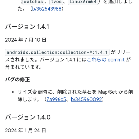
（
watchos
、
tvos
、
linuxArm64
）を追加しまし
た。（
b/352543988
）
バージョン 1
.
4
.
1
2024 年 7 月 10 日
androidx.collection:collection-*:1.4.1
がリリー
スされました。バージョン 1.4.1 には
これらの commit
が
含まれています。
バグの修正
サイズ変更時に、削除された墓石を Map/Set から削
除します。（
7a996c5
、
b/345960092
）
バージョン 1
.
4
.
0
2024 年 1 月 24 日