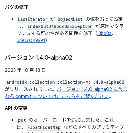
バグの修正
ListIterator
が
ObjectList
の値を誤って設定
し、
IndexOutOfBoundsException
が原因でクラ
ッシュする可能性がある問題を修正（
I3bd8a
、
b/307049391
）
バージョン 1
.
4
.
0-alpha02
2023 年 10 月 18 日
androidx.collection:collection-*:1.4.0-alpha02
がリリースされました。
バージョン 1.4.0-alpha02 に含ま
れる commit については、こちらをご覧ください
。
API の変更
put
のオーバーロードを追加しました。これ
は、
FloatFloatMap
などのすべてのプリミティブ