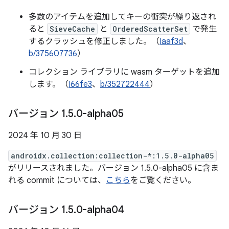
多数のアイテムを追加してキーの衝突が繰り返され
ると
SieveCache
と
OrderedScatterSet
で発生
するクラッシュを修正しました。（
Iaaf3d
、
b/375607736
）
コレクション ライブラリに wasm ターゲットを追加
します。（
I66fe3
、
b/352722444
）
バージョン 1
.
5
.
0-alpha05
2024 年 10 月 30 日
androidx.collection:collection-*:1.5.0-alpha05
がリリースされました。バージョン 1.5.0-alpha05 に含ま
れる commit については、
こちら
をご覧ください。
バージョン 1
.
5
.
0-alpha04