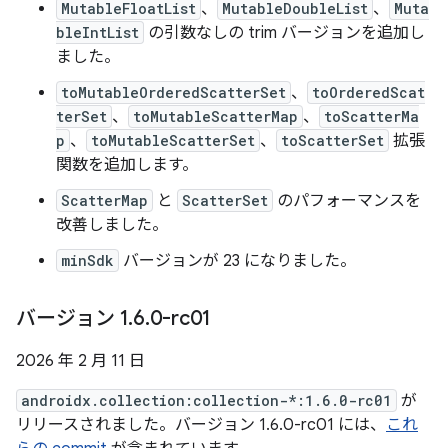
MutableFloatList
、
MutableDoubleList
、
Muta
bleIntList
の引数なしの trim バージョンを追加し
ました。
toMutableOrderedScatterSet
、
toOrderedScat
terSet
、
toMutableScatterMap
、
toScatterMa
p
、
toMutableScatterSet
、
toScatterSet
拡張
関数を追加します。
ScatterMap
と
ScatterSet
のパフォーマンスを
改善しました。
minSdk
バージョンが 23 になりました。
バージョン 1
.
6
.
0-rc01
2026 年 2 月 11 日
androidx.collection:collection-*:1.6.0-rc01
が
リリースされました。バージョン 1.6.0-rc01 には、
これ