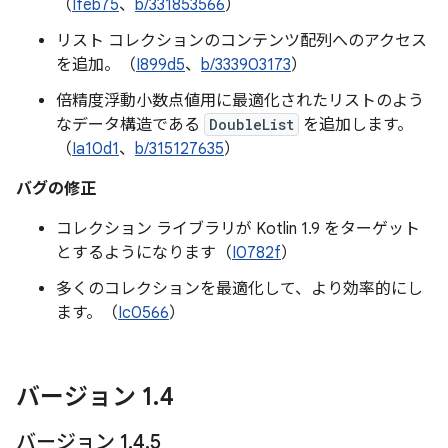
（
Ifeb75
、
b/331853566
）
リスト コレクションのコンテンツ配列へのアクセス
を追加。（
I899d5
、
b/333903173
）
倍精度浮動小数点値用に最適化されたリストのよう
なデータ構造である
DoubleList
を追加します。
（
Ia10d1
、
b/315127635
）
バグの修正
コレクション ライブラリが Kotlin 1.9 をターゲット
とするようになります（
I0782f
）
多くのコレクションを最適化して、より効率的にし
ます。（
Ic0566
）
バージョン 1
.
4
バージョン 1
.
4
.
5