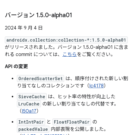
バージョン 1
.
5
.
0-alpha01
2024 年 9 月 4 日
androidx.collection:collection-*:1.5.0-alpha01
がリリースされました。バージョン 1.5.0-alpha01 に含ま
れる commit については、
こちら
をご覧ください。
API の変更
OrderedScatterSet
は、順序付けされた新しい割
り当てなしのコレクションです（
Ic4178
）
SieveCache
は、ヒット率の特性が向上した
LruCache
の新しい割り当てなしの代替です。
（
I50a17
）
IntIntPair
と
FloatFloatPair
の
packedValue
内部表現を公開しました。