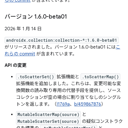
らの commit
が含まれています。
バージョン 1
.
6
.
0-beta01
2026 年 1 月 14 日
androidx.collection:collection-*:1.6.0-beta01
がリリースされました。バージョン 1.6.0-beta01 には
こ
れらの commit
が含まれています。
API の変更
.toScatterSet()
拡張機能と
.toScatterMap()
拡張機能を追加しました。これらは、変更可能な変
換関数の読み取り専用の代替手段を提供し、ソース
コレクションが空の場合に割り当てなしのシングル
トンを返します。（
I1769a
、
b/459867876
）
MutableScatterMap(source)
と
MutableScatterSet(source)
の疑似コンストラク