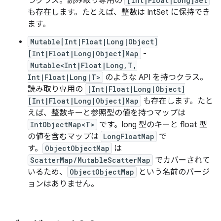
つクラス。読み取り専用の
[Int|Float|Long]Set
も存在します。たとえば、整数は IntSet に保持でき
ます。
Mutable[Int|Float|Long|Object]
[Int|Float|Long|Object]Map
-
Mutable<Int|Float|Long,T,
Int|Float|Long|T>
のような API を持つクラス。
読み取り専用の
[Int|Float|Long|Object]
[Int|Float|Long|Object]Map
も存在します。たと
えば、整数キーと参照型の値を持つマップは
IntObjectMap<T>
です。long 型のキーと float 型
の値を含むマップは
LongFloatMap
で
す。
ObjectObjectMap
は
ScatterMap/MutableScatterMap
でカバーされて
いるため、
ObjectObjectMap
という名前のバージ
ョンはありません。