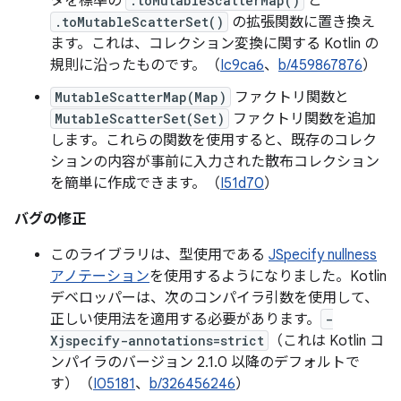
タを標準の
.toMutableScatterMap()
と
.toMutableScatterSet()
の拡張関数に置き換え
ます。これは、コレクション変換に関する Kotlin の
規則に沿ったものです。（
Ic9ca6
、
b/459867876
）
MutableScatterMap(Map)
ファクトリ関数と
MutableScatterSet(Set)
ファクトリ関数を追加
します。これらの関数を使用すると、既存のコレク
ションの内容が事前に入力された散布コレクション
を簡単に作成できます。（
I51d70
）
バグの修正
このライブラリは、型使用である
JSpecify nullness
アノテーション
を使用するようになりました。Kotlin
デベロッパーは、次のコンパイラ引数を使用して、
正しい使用法を適用する必要があります。
-
Xjspecify-annotations=strict
（これは Kotlin コ
ンパイラのバージョン 2.1.0 以降のデフォルトで
す）（
I05181
、
b/326456246
）