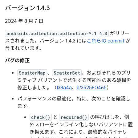
バージョン 1
.
4
.
3
2024 年 8 月 7 日
androidx.collection:collection-*:1.4.3
がリリー
スされました。バージョン 1.4.3 には
これらの commit
が
含まれています。
バグの修正
ScatterMap
、
ScatterSet
、およびそれらのプリ
ミティブ バリアントで発生する可能性のある破損を
修正しました。（
I38a4a
、
b/352560465
）
パフォーマンスの最適化。特に、次のことを確認し
ます。
check()
と
required()
の呼び出しを、例
外スローをインライン化しないバリアントに置
き換えます。これにより、最終的なバイナリ