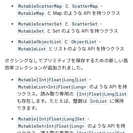
MutableScatterMap
と
ScatterMap
-
MutableMap
と Map のような API を持つクラス
MutableScatterSet
と
ScatterSet
-
MutableSet
と Set のような API を持つクラス
MutableObjectList
と
ObjectList
-
MutableList
とリストのような API を持つクラス
ボクシングなしでプリミティブを保存するための新しい高
効率コレクションが追加されました。
Mutable[Int|Float|Long]List
-
MutableList<Int|Float|Long>
のような API を持
つクラス。読み取り専用の
[Int|Float|Long]List
も存在します。たとえば、整数は
IntList
に保持
できます。
Mutable[Int|Float|Long]Set
-
MutableSet<Int|Float|Long>
のような API を持