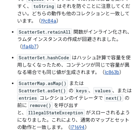
すく、
toString
はそれを防ぐことに注意してくだ
さい。どちらの動作も他のコレクションと一致して
います。（
I9c84a
）
ScatterSet.retainAll
関数がインライン化され、
ラムダ インスタンスの作成が回避されました。
（
Ifa4b7
）
ScatterSet.hashCode
はハッシュ計算で容量を使
用しなくなったため、コンテンツが同じで容量が異
なる場合でも同じ値が生成されます。（
Ic863b
）
ScatterMap.asMap()
または
ScatterSet.asSet()
の
keys
、
values
、または
entries
コレクションのイテレータで
next()
の
前に
remove()
を呼び出す
と、
IllegalStateException
がスローされるよう
になりました。これにより、通常のマップとセット
の動作と一致します。（
I71694
）