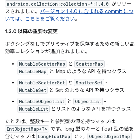
androidx.collection:collection-*:1.4.0
がリリー
スされました。
バージョン 1.4.0 に含まれる commit につ
いては、こちらをご覧ください
。
1.3.0 以降の重要な変更
ボクシングなしでプリミティブを保存するための新しい高
効率コレクションが追加されました。
MutableScatterMap
と
ScatterMap
-
MutableMap
と Map のような API を持つクラス
MutableScatterSet
と
ScatterSet
-
MutableSet
と Set のような API を持つクラス
MutableObjectList
と
ObjectList
-
MutableList
とリストのような API を持つクラス
たとえば、整数キーと参照型の値を持つマップは
IntObjectMap<T>
です。long 型のキーと float 型の値を
含むマップは
LongFloatMap
です。
ObjectObjectMap